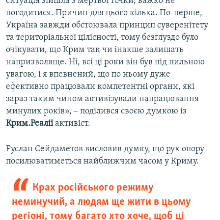
ситуація зійшла з мертвої точки, важко не
погодитися. Причин для цього кілька. По-перше,
Україна завжди обстоювала принцип суверенітету
та територіальної цілісності, тому безглуздо було
очікувати, що Крим так чи інакше залишать
напризволяще. Ні, всі ці роки він був під пильною
увагою, і я впевнений, що по ньому дуже
ефективно працювали компетентні органи, які
зараз таким чином активізували напрацювання
минулих років», – поділився своєю думкою із
Крим.Реалії
активіст.
Руслан Сейдаметов висловив думку, що рух опору
посилюватиметься найближчим часом у Криму.
Крах російського режиму
неминучий, а людям ще жити в цьому
регіоні, тому багато хто хоче, щоб ці