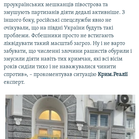
проукраїнських мешканців півострова та
змушують партизанів діяти дедалі активніше. З
іншого боку, російські спецслужби явно не
очікували, що на півдні України будуть такі
проблеми. Фсбешники просто не встигають
ліквідувати такий масштаб загроз. Ну і не варто
забувати, що численні злочини рашистів обурили і
змусили діяти навіть тих кримчан, які всі вісім
років сиділи тихо і не наважувалися чинити
спротив», – прокоментував ситуацію
Крим.Реалії
експерт.