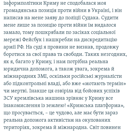
інформполітики Криму не сподобалася моя
громадянська позиція проти війни в Україні, і він
написав на мене заяву до поліції Судака. Судити
мене лише за позицію проти війни їм видалося
замало, тому пошкрябали по засіках соціальної
мережі Фейсбук і нашкребли на дискредитацію
армії РФ. На суді я провини не визнав, продовжу
боротися за свої права та свободи. Таких незгодних,
як я, багато у Криму, і нам потрібна реальна
юридична допомога, а також увага, зокрема й
міжнародних ЗМІ, оскільки російські журналісти
або підконтрольні владі, або вже «мотають термін»
чи мертві. Інакше ця озвіріла від бойових успіхів
ЗСУ кремлівська машина зрівняє у Криму все
інакомислення із землею! «Кримська платформа»,
що просувається, – це чудово, але має бути зараз
реальна допомога активістам на окупованих
територіях, зокрема й міжнародна. Світ повинен