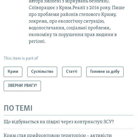
автора змінені з міркувань безпеки).
Співпрацює з Крим.Реалії з 2016 року. Пише
про проблеми районів степового Криму,
зокрема, про екологічну ситуацію,
водопостачання, соціальні проблеми,
економіку та порушення прав людини в
регіоні.
This item is part of
Крим
Суспільство
Статті
Головне за добу
ЗВЕРНИ УВАГУ!
ПО ТЕМІ
Що відбувається на півдні через контрнаступ ЗСУ?
Крим став прифронтовою територією – активісти