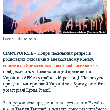
ВІДЕОУРОКИ «ELIFBE»
Русский
СВІДЧЕННЯ ОКУПАЦІЇ
Qırımtatar
УКРАЇНСЬКА ПРОБЛЕМА КРИМУ
ДОЛУЧАЙСЯ!
ІНФОГРАФІКА
Ілюстраційне фото
СІМФЕРОПОЛЬ – Попри посилення репресій
Усі сайти RFE/RL
російських силовиків в анексованому Криму,
спротив на Кримському півострові посилюється
,
повідомляють у Представництві президента
України в АРК та українській розвідці. Що кажуть
про це на материковій Україні та в Криму, читайте
у матеріалі Крим.Реалії.
За інформацією представника президента України
в АРК
Таміли Ташевої
, з початку повномасштабного