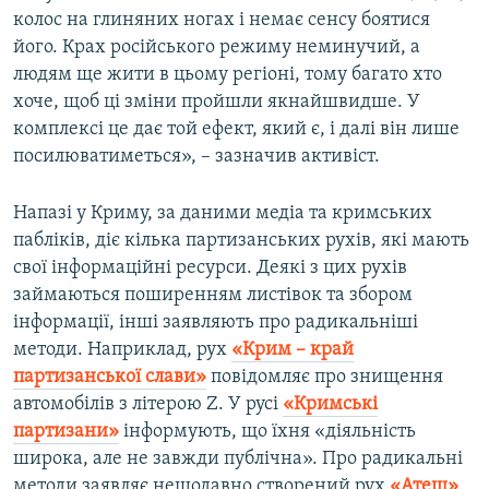
колос на глиняних ногах і немає сенсу боятися
його. Крах російського режиму неминучий, а
людям ще жити в цьому регіоні, тому багато хто
хоче, щоб ці зміни пройшли якнайшвидше. У
комплексі це дає той ефект, який є, і далі він лише
посилюватиметься», – зазначив активіст.
Напазі у Криму, за даними медіа та кримських
пабліків, діє кілька партизанських рухів, які мають
свої інформаційні ресурси. Деякі з цих рухів
займаються поширенням листівок та збором
інформації, інші заявляють про радикальніші
методи. Наприклад, рух
«Крим – край
партизанської слави»
повідомляє про знищення
автомобілів з літерою Z. У русі
«Кримські
партизани»
інформують, що їхня «діяльність
широка, але не завжди публічна». Про радикальні
методи заявляє нещодавно створений рух
«Атеш»
.