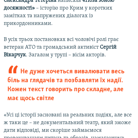
Олександра Тетеріна
написала
«Поза зоною
досяжності»
– історію про Крим у коротких
замітках та напружених діалогах із
прикордонниками.
В усіх трьох постановках всі чоловічі ролі грає
ветеран АТО та громадський активіст
Сергій
Вікарчук
. Загалом у трупі – вісім акторів.
Не дуже хочеться вивалювати весь
біль на глядачів та позбавляти їх надії.
Кожен текст говорить про складне, але
має щось світле
«Усі ці історії засновані на реальних подіях, але все
ж таки це – не документальний театр, який зможе
дати відповіді, ми скоріше займаємося