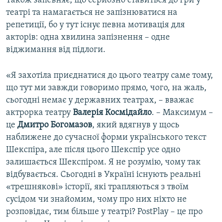
Також запевняє, що серйозно ставиться до гри у
театрі та намагається не запізнюватися на
репетиції, бо у тут існує певна мотивація для
акторів: одна хвилина запізнення – одне
віджимання від підлоги.
«Я захотіла приєднатися до цього театру саме тому,
що тут ми завжди говоримо прямо, чого, на жаль,
сьогодні немає у державних театрах, – вважає
актрорка театру
Валерія Космідайло
. – Максимум –
це
Дмитро Богомазов
, який вдягнув у щось
наближене до сучасної форми українського текст
Шекспіра, але після цього Шекспір усе одно
залишається Шекспіром. Я не розумію, чому так
відбувається. Сьогодні в Україні існують реальні
«трешнякові» історії, які трапляються з твоїм
сусідом чи знайомим, чому про них ніхто не
розповідає, тим більше у театрі? PostPlay – це про