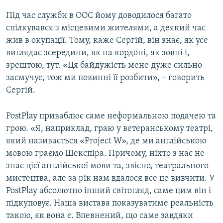
Під час служби в ООС йому доводилося багато
спілкувався з місцевими жителями, а деякий час
жив в окупації. Тому, каже Сергій, він знає, як усе
виглядає зсередини, як на кордоні, як зовні і,
зрештою, тут. «Ця байдужість мене дуже сильно
засмучує, тож ми повинні її розбити», – говорить
Сергій.
PostPlay приваблює саме неформальною подачею та
грою. «Я, наприклад, граю у ветеранському театрі,
який називається «Project W», де ми англійською
мовою граємо Шекспіра. Причому, ніхто з нас не
знає цієї англійської мови та, звісно, театрального
мистецтва, але за рік нам вдалося все це вивчити. У
PostPlay абсолютно інший світогляд, саме цим він і
підкуповує. Наша вистава показуватиме реальність
такою, як вона є. Впевнений, що саме завдяки