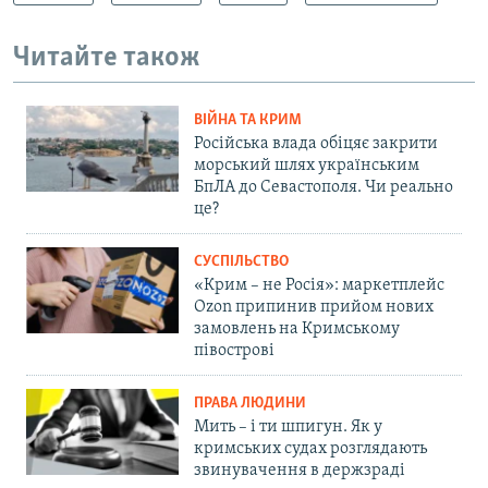
Читайте також
ВІЙНА ТА КРИМ
Російська влада обіцяє закрити
морський шлях українським
БпЛА до Севастополя. Чи реально
це?
СУСПІЛЬСТВО
«Крим – не Росія»: маркетплейс
Ozon припинив прийом нових
замовлень на Кримському
півострові
ПРАВА ЛЮДИНИ
Мить – і ти шпигун. Як у
кримських судах розглядають
звинувачення в держзраді