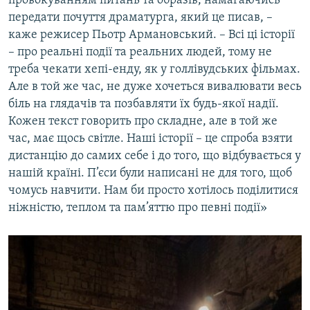
провокуванням питань та образів, намагаючись
передати почуття драматурга, який це писав, –
каже режисер Пьотр Армановський. – Всі ці історії
– про реальні події та реальних людей, тому не
треба чекати хепі-енду, як у голлівудських фільмах.
Але в той же час, не дуже хочеться вивалювати весь
біль на глядачів та позбавляти їх будь-якої надії.
Кожен текст говорить про складне, але в той же
час, має щось світле. Наші історії – це спроба взяти
дистанцію до самих себе і до того, що відбувається у
нашій країні. П’єси були написані не для того, щоб
чомусь навчити. Нам би просто хотілось поділитися
ніжністю, теплом та пам’яттю про певні події»