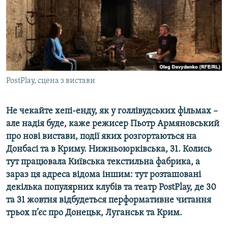
ВІДЕОУРОКИ «ELIFBE»
Русский
СВІДЧЕННЯ ОКУПАЦІЇ
Qırımtatar
УКРАЇНСЬКА ПРОБЛЕМА КРИМУ
ДОЛУЧАЙСЯ!
ІНФОГРАФІКА
PostPlay, сцена з вистави
Не чекайте хепі-енду, як у голлівудських фільмах –
Усі сайти RFE/RL
але надія буде, каже режисер Пьотр Армяновський
про нові вистави, події яких розгортаються на
Донбасі та в Криму. Нижньоюрківська, 31. Колись
тут працювала Київська текстильна фабрика, а
зараз ця адреса відома іншим: тут розташовані
декілька популярних клубів та театр PostPlay, де 30
та 31 жовтня відбудеться перформативне читання
трьох п’єс про Донецьк, Луганськ та Крим.