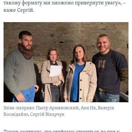
такому формату ми зможемо привернути увагу», –
каже Сергій.
Зліва-направо: Пьотр Армяновский, Аня На, Валерія
Космідайло, Сергій Вікарчук