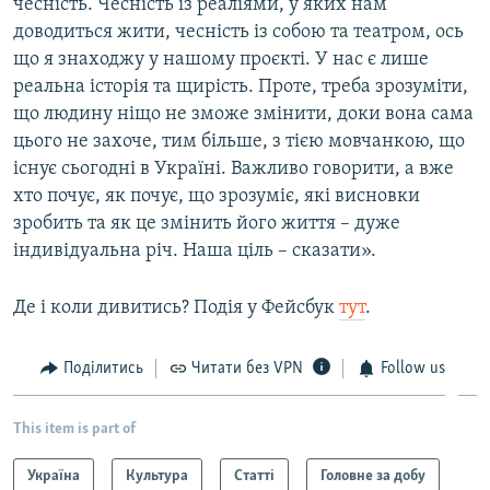
чесність. Чесність із реаліями, у яких нам
доводиться жити, чесність із собою та театром, ось
що я знаходжу у нашому проєкті. У нас є лише
реальна історія та щирість. Проте, треба зрозуміти,
що людину ніщо не зможе змінити, доки вона сама
цього не захоче, тим більше, з тією мовчанкою, що
існує сьогодні в Україні. Важливо говорити, а вже
хто почує, як почує, що зрозуміє, які висновки
зробить та як це змінить його життя – дуже
індивідуальна річ. Наша ціль – сказати».
Де і коли дивитись? Подія у Фейсбук
тут
.
Поділитись
Читати без VPN
Follow us
This item is part of
Україна
Культура
Статті
Головне за добу