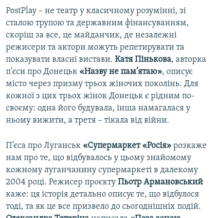
PostPlay – не театр у класичному розумінні, зі
сталою трупою та державним фінансуванням,
скоріш за все, це майданчик, де незалежні
режисери та актори можуть репетирувати та
показувати власні вистави.
Катя Пінькова
, авторка
п'єси про Донецьк
«Назву не пам’ятаю»
, описує
місто через призму трьох жіночих поколінь. Для
кожної з цих трьох жінок Донецьк є рідним по-
своєму: одна його будувала, інша намагалася у
ньому вижити, а третя – тікала від війни.
П’єса про Луганськ
«Супермаркет «Росія»
розкаже
нам про те, що відбувалось у цьому знайомому
кожному луганчанину супермаркеті в далекому
2004 році. Режисер проєкту
Пьотр Армановський
каже: ця історія детально описує те, що відбулося
тоді, та як це все призвело до сьогоднішніх подій.