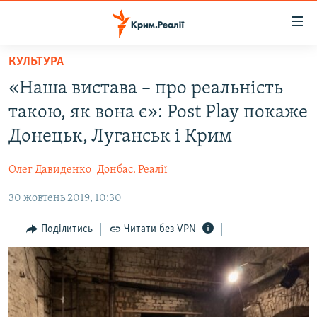
Доступність
посилання
Перейти
КУЛЬТУРА
до
НОВИНИ
«Наша вистава – про реальність
основного
ВОДА.КРИМ
матеріалу
такою, як вона є»: Post Play покаже
ВІДЕО ТА ФОТО
Перейти
Донецьк, Луганськ і Крим
до
ПОЛІТИКА
основної
Олег Давиденко
Донбас. Реалії
БЛОГИ
навігації
Перейти
30 жовтень 2019, 10:30
ПОГЛЯД
до
ІНТЕРВ'Ю
Поділитись
Читати без VPN
пошуку
ВСЕ ЗА ДЕНЬ
СПЕЦПРОЕКТИ
ЯК ОБІЙТИ БЛОКУВАННЯ
ДЕПОРТАЦІЯ