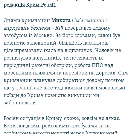
редакція Крим.Реалії.
Днями кримчанин
Микита
(
ім'я змінено з
міркувань безпеки – КР
) повертався додому
автобусом із Москви. За його словами, салон був
повністю заповнений, більшість пасажирів
цілеспрямовано їхала на відпочинок. Чоловік не
розпитував попутників, чи не лякають їх
періодичні ракетні обстріли, робота ППО над
морськими пляжами та перевірки на дорогах. Сам
кримчанин планував добиратися додому потягом
ще у травні, але вже тоді квитки на всі московські
поїзди до Криму повністю викупили чи
забронювали.
Росіян ситуація в Криму, схоже, зовсім не лякає.
Вони поїздами, рейсовими автобусами та на
особистому автотранспорті через Керченський