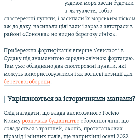
уздовж моря звели будочки
а-ля туалети, тобто
спостережні пункти, і засипали їх морським піском
аж до даху, насипали цілі вали і зараз з автотраси в
районі «Сонечка» не видно берегову лінію».
Прибережна фортифікація вперше з'явилася і в
Судаку під знаменитою середньовічною фортецею.
Там уже обладнано два спостережні пункти, які
можуть використовуватися і як вогневі позиції для
берегової оборони
.
Укріплюються за історичними мапами?
Слід нагадати, що влада анексованого Росією
Криму
розпочала будівництво
оборонної лінії, що
складається з траншей, окопів, протитанкових
пірамід і мінних полів, ще наприкінці осені 2022