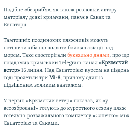
Подібне «безриб'я», як також розповіли автору
матеріалу деякі кримчани, панує в Саках та
Євпаторії.
Тамтешніх поодиноких пляжників можуть
потішити хіба що польоти бойової авіації над
морем. Таке спостерігали
буквально днями
, про що
повідомив кримський Telegram-канал
«Крымский
ветер»
16 липня. Над Євпаторією курсом на південь
тоді пролетіли три
Мі-8
, причому один із
підвішеним великим вантажем.
У червні «Крымский ветер» показав, як «у
всеозброєнні» готують до курортного сезону пляж
готельно-розважального комплексу «Сонечко» між
Євпаторією та Саками.