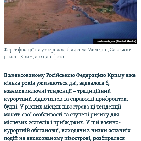
ВІДЕОУРОКИ «ELIFBE»
Русский
СВІДЧЕННЯ ОКУПАЦІЇ
Qırımtatar
УКРАЇНСЬКА ПРОБЛЕМА КРИМУ
ДОЛУЧАЙСЯ!
ІНФОГРАФІКА
Фортифікації на узбережжі біля села Молочне, Сакський
район. Крим, архівне фото
Усі сайти RFE/RL
В анексованому Російською Федерацією Криму вже
кілька років уживаються дві, здавалося б,
взаємовиключні тенденції – традиційний
курортний відпочинок та справжні прифронтові
будні. У різних місцях півострова ці тенденції
мають свої особливості та ступені ризику для
місцевих жителів і приїжджих. У цій воєнно-
курортній обстановці, виходячи з низки останніх
подій на анексованому півострові, розбиралася