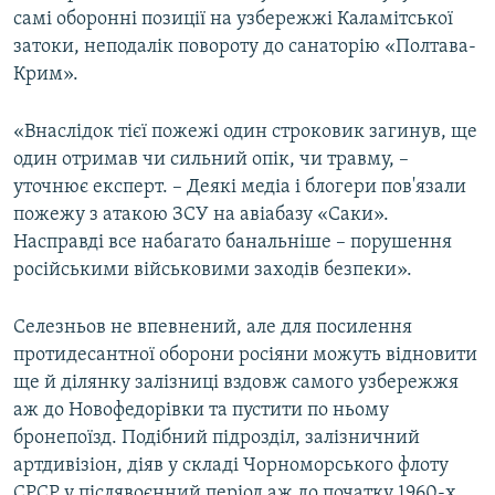
самі оборонні позиції на узбережжі Каламітської
затоки, неподалік повороту до санаторію «Полтава-
Крим».
«Внаслідок тієї пожежі один строковик загинув, ще
один отримав чи сильний опік, чи травму, –
уточнює експерт. – Деякі медіа і блогери пов'язали
пожежу з атакою ЗСУ на авіабазу «Саки».
Насправді все набагато банальніше – порушення
російськими військовими заходів безпеки».
Селезньов не впевнений, але для посилення
протидесантної оборони росіяни можуть відновити
ще й ділянку залізниці вздовж самого узбережжя
аж до Новофедорівки та пустити по ньому
бронепоїзд. Подібний підрозділ, залізничний
артдивізіон, діяв у складі Чорноморського флоту
СРСР у післявоєнний період аж до початку 1960-х