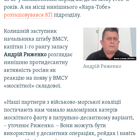
років. А на місці нинішнього «Кара-Тобе»
розташовувався КП
підрозділу.
Колишній заступник
начальника штабу ВМСУ,
капітан 1-го рангу запасу
Андрій Риженко
розглядає
нинішню протидесантну
Андрій Риженко
активність росіян як
реакцію на появу у ВМСУ
«москітної» складової.
«Наші партнери з військово-морської коаліції
постачають нам чимало маломірних катерів
москітного флоту в патрульно-десантному варіанті,
– уточнює Риженко. – Вони можуть бути
використані у десантних операціях, рейдах і навіть