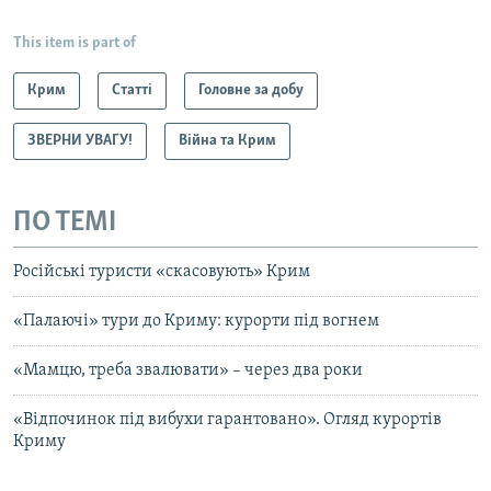
This item is part of
Крим
Статті
Головне за добу
ЗВЕРНИ УВАГУ!
Війна та Крим
ПО ТЕМІ
Російські туристи «скасовують» Крим
«Палаючі» тури до Криму: курорти під вогнем
«Мамцю, треба звалювати» – через два роки
«Відпочинок під вибухи гарантовано». Огляд курортів
Криму