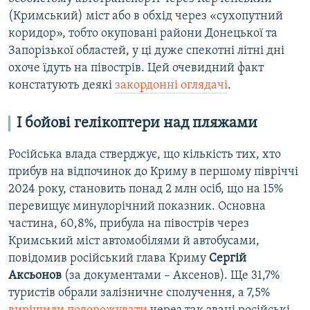
(Кримський) міст або в обхід через «сухопутний
коридор», тобто окуповані райони Донецької та
Запорізької областей, у ці дуже спекотні літні дні
охоче їдуть на півострів. Цей очевидний факт
констатують деякі
закордонні оглядачі
.
І бойові гелікоптери над пляжами
Російська влада стверджує, що кількість тих, хто
прибув на відпочинок до Криму в першому півріччі
2024 року, становить понад 2 млн осіб, що на 15%
перевищує минулорічний показник. Основна
частина, 60,8%, прибула на півострів через
Кримський міст автомобілями й автобусами,
повідомив російський глава Криму
Сергій
Аксьонов
(за документами – Аксенов). Ще 31,7%
туристів обрали залізничне сполучення, а 7,5%