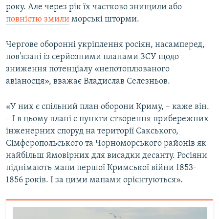
року. Але через рік їх частково знищили або
повністю змили
морські шторми.
Чергове оборонні укріплення росіян, насамперед,
пов'язані із серйозними планами ЗСУ щодо
зниження потенціалу «непотоплюваного
авіаносця», вважає Владислав Селезньов.
«У них є спільний план оборони Криму, – каже він.
– І в цьому плані є пункти створення прибережних
інженерних споруд на території Сакського,
Сімферопольського та Чорноморського районів як
найбільш ймовірних для висадки десанту. Росіяни
піднімають мапи першої Кримської війни 1853-
1856 років. І за цими мапами орієнтуються».