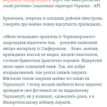
вирішили подорожувати
через так звані російські
«нові регіони» (
окуповані території України – КР
).
Кримчани, зокрема із західних районів півострова,
говорять про майже повну відсутність приїжджих.
«Мене нещодавно приятель із Чорноморського
запрошував відпочити там, – розповів знайомий
автора матеріалу із Сімферополя. – Каже, мовляв,
приїжджих взагалі не видно, місцеві пансіонати,
гостьові будиночки практично порожні. Відкритий
лише один селищний пляж. Так, він добре
впорядкований. Але решта пляжів закрита.
Військові також закрили майже всі пляжі на
Тарханкуті. І тепер місцеві любителі йоги змушені
проводити свої фестивалі не на віддаленому
Тарханкуті, як у колишні, «довоєнні» роки, а в
Малоріченському поблизу Алушти.