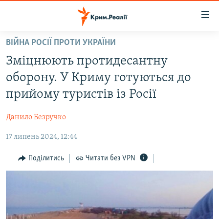
Доступність
посилання
Перейти
ВІЙНА РОСІЇ ПРОТИ УКРАЇНИ
до
НОВИНИ
Зміцнюють протидесантну
основного
ВОДА.КРИМ
матеріалу
оборону. У Криму готуються до
ВІДЕО ТА ФОТО
Перейти
прийому туристів із Росії
до
ПОЛІТИКА
основної
Данило Безручко
БЛОГИ
навігації
Перейти
17 липень 2024, 12:44
ПОГЛЯД
до
ІНТЕРВ'Ю
Поділитись
Читати без VPN
пошуку
ВСЕ ЗА ДЕНЬ
СПЕЦПРОЕКТИ
ЯК ОБІЙТИ БЛОКУВАННЯ
ДЕПОРТАЦІЯ