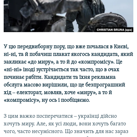
ВІДЕОУРОКИ «ELIFBE»
Русский
СВІДЧЕННЯ ОКУПАЦІЇ
Qırımtatar
УКРАЇНСЬКА ПРОБЛЕМА КРИМУ
ДОЛУЧАЙСЯ!
ІНФОГРАФІКА
У цю передвиборну пору, що вже почалася в Києві,
ні-ні, та й побачиш плакат якогось кандидата, який
закликає «до миру», а то й до «компромісу». Це
Усі сайти RFE/RL
«ні-ні» іноді зустрічається так часто, що в очах
починає рябіти. Кандидати та їхня рекламна
обслуга масово вирішили, що це безпрограшний
хід ‒ електорат, мовляв, хоче «миру», а то й
«компромісу», ну ось і пообіцяємо.
З цим важко посперечатися ‒ українці дійсно
хочуть миру. Але, як усі люди, вони хочуть багато
чого, часто несумісного. Що значить для нас зараз