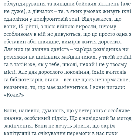
обмундирування та випадки бойових зіткнень (але
не дуже), а дівчаток ‒ те, в яких умовах живуть їхні
однолітки у прифронтовій зоні. Відчувалося, що
вони, 15-річні, з цією війною виросли, нічому
особливому в ній не дивуються, що це просто одна з
обставин або, швидше, вимірів життя дорослих.
Для них це звична даність ‒ кар'єра розвідника чи
розтяжки на шкільних майданчиках, у твоїй країні
та в такій же, як у тебе, школі, нехай і не у твоєму
місті. Але для дорослого покоління, їхніх вчителів
та бібліотекарів, війна ‒ все ще щось ненормальне,
незвичне, те, що має закінчитися. І вони питали:
«Коли?»
Вони, напевно, думають, що у ветеранів є особливе
знання, особливий підхід. Що є невідомий їм метод
закінчення. Вони не хочуть вірити, що окрім
капітуляції та очікування перемоги в нас поки