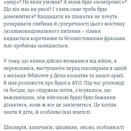
«мир»? На яких умовах? А яким буде «компроміс»?
Що він має на увазі? І з ким саме треба буде
домовлятися? Кандидати на плакатах не хочуть
розкривати глибини й суперечності цього воістину
загальнонаціонального питання ‒ тільки
кидаються короткими та беззмістовними фразами.
Але проблема залишається.
У тому, що кияни дійсно втомилися від війни, я
переконався, виступаючи перед школярами в одній
з міських бібліотек у День козацтва та нашої армії.
Я мав розповісти про будні в АТО. Під час розповіді
та бесіди, що слідувала потім, з'ясувалося, що
важливішим, ніж військові будні було бажання
дізнатися, коли ж все це закінчиться. Це хотіли
знати й діти, й особливо їхні вчителі.
Школярів, хлопчаків, цікавили, звісно, особливості