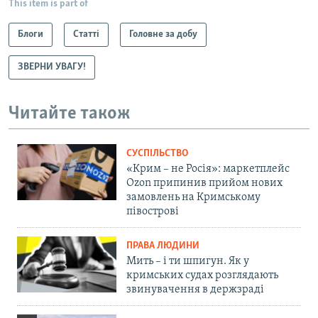
This item is part of
Блоги
Статті
Головне за добу
ЗВЕРНИ УВАГУ!
Читайте також
СУСПІЛЬСТВО
«Крим – не Росія»: маркетплейс
Ozon припинив прийом нових
замовлень на Кримському
півострові
ПРАВА ЛЮДИНИ
Мить – і ти шпигун. Як у
кримських судах розглядають
звинувачення в держзраді