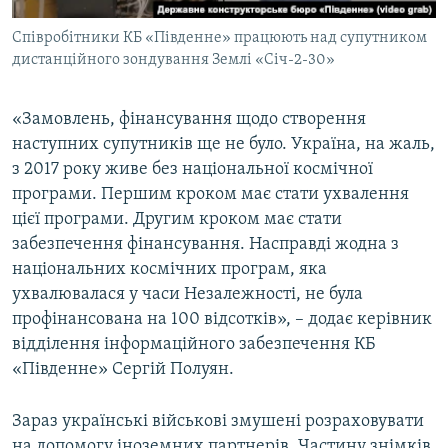
Співробітники КБ «Південне» працюють над супутником
дистанційного зондування Землі «Січ-2-30»
«Замовлень, фінансування щодо створення
наступних супутників ще не було. Україна, на жаль,
з 2017 року живе без національної космічної
програми. Першим кроком має стати ухвалення
цієї програми. Другим кроком має стати
забезпечення фінансування. Насправді жодна з
національних космічних програм, яка
ухвалювалася у часи Незалежності, не була
профінансована на 100 відсотків», – додає керівник
відділення інформаційного забезпечення КБ
«Південне» Сергій Полуян.
Зараз українські військові змушені розраховувати
на допомогу іноземних партнерів. Частину знімків