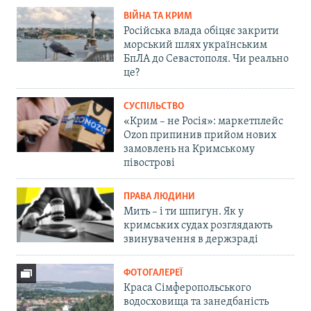
ВІЙНА ТА КРИМ
Російська влада обіцяє закрити
морський шлях українським
БпЛА до Севастополя. Чи реально
це?
СУСПІЛЬСТВО
«Крим – не Росія»: маркетплейс
Ozon припинив прийом нових
замовлень на Кримському
півострові
ПРАВА ЛЮДИНИ
Мить – і ти шпигун. Як у
кримських судах розглядають
звинувачення в держзраді
ФОТОГАЛЕРЕЇ
Краса Сімферопольського
водосховища та занедбаність