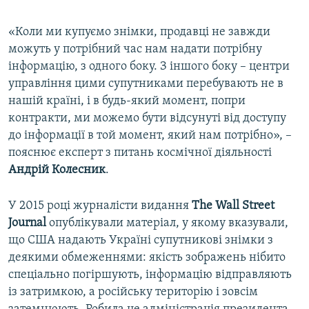
«Коли ми купуємо знімки, продавці не завжди
можуть у потрібний час нам надати потрібну
інформацію, з одного боку. З іншого боку – центри
управління цими супутниками перебувають не в
нашій країні, і в будь-який момент, попри
контракти, ми можемо бути відсунуті від доступу
до інформації в той момент, який нам потрібно», –
пояснює експерт з питань космічної діяльності
Андрій Колесник
.
У 2015 році журналісти видання
The Wall Street
Journal
опублікували матеріал, у якому вказували,
що США надають Україні супутникові знімки з
деякими обмеженнями: якість зображень нібито
спеціально погіршують, інформацію відправляють
із затримкою, а російську територію і зовсім
затемнюють. Робила це адміністрація президента