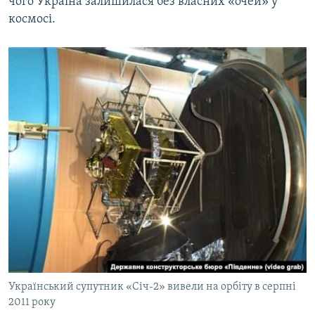
чого Україна залишилася без власних «очей» у
космосі.
Український супутник «Січ-2» вивели на орбіту в серпні
2011 року