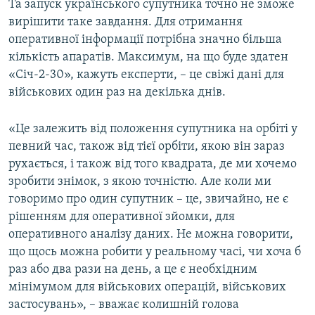
Та запуск українського супутника точно не зможе
вирішити таке завдання. Для отримання
оперативної інформації потрібна значно більша
кількість апаратів. Максимум, на що буде здатен
«Січ-2-30», кажуть експерти, – це свіжі дані для
військових один раз на декілька днів.
«Це залежить від положення супутника на орбіті у
певний час, також від тієї орбіти, якою він зараз
рухається, і також від того квадрата, де ми хочемо
зробити знімок, з якою точністю. Але коли ми
говоримо про один супутник – це, звичайно, не є
рішенням для оперативної зйомки, для
оперативного аналізу даних. Не можна говорити,
що щось можна робити у реальному часі, чи хоча б
раз або два рази на день, а це є необхідним
мінімумом для військових операцій, військових
застосувань», – вважає колишній голова