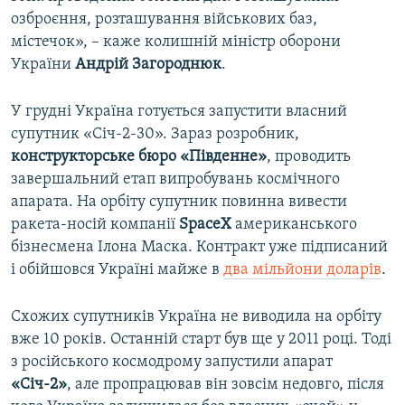
озброєння, розташування військових баз,
містечок», – каже колишній міністр оборони
України
Андрій Загороднюк
.
У грудні Україна готується запустити власний
супутник «Січ-2-30». Зараз розробник,
конструкторське бюро «Південне»
, проводить
завершальний етап випробувань космічного
апарата. На орбіту супутник повинна вивести
ракета-носій компанії
SpaceX
американського
бізнесмена Ілона Маска. Контракт уже підписаний
і обійшовся Україні майже в
два мільйони доларів
.
Схожих супутників Україна не виводила на орбіту
вже 10 років. Останній старт був ще у 2011 році. Тоді
з російського космодрому запустили апарат
«Січ-2»
, але пропрацював він зовсім недовго, після