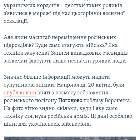
українських кордонів – десятки таких роликів
з’явилися в мережі під час цьогорічної весняної
ескалації.
Але який масштаб переміщення російських
підрозділів? Куди саме стягують війська? Яка
техніка залучена? Записи випадкових очевидців
зазвичай фіксують лише незначні уривки подій.
Значно більше інформації можуть надати
супутникові знімки. Наприклад, 20 квітня були
опубліковані
зняті з космосу зображення
російського полігону
Погоново
поблизу Воронежа.
На фото чітко видно, скільки, куди і яку саме
техніку стягнула російська армія. Ці дані особливо
цінні для українських військових.