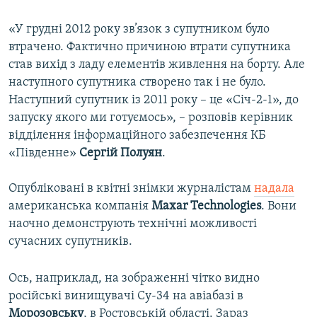
«У грудні 2012 року зв’язок з супутником було
втрачено. Фактично причиною втрати супутника
став вихід з ладу елементів живлення на борту. Але
наступного супутника створено так і не було.
Наступний супутник із 2011 року – це «Січ-2-1», до
запуску якого ми готуємось», – розповів керівник
відділення інформаційного забезпечення КБ
«Південне»
Сергій Полуян
.
Опубліковані в квітні знімки журналістам
надала
американська компанія
Maxar Technologies
. Вони
наочно демонструють технічні можливості
сучасних супутників.
Ось, наприклад, на зображенні чітко видно
російські винищувачі Су-34 на авіабазі в
Морозовську
, в Ростовській області. Зараз