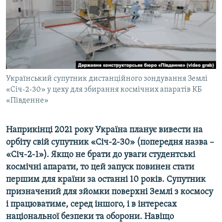
ВІДЕОУРОКИ «ELIFBE»
Русский
СВІДЧЕННЯ ОКУПАЦІЇ
Qırımtatar
УКРАЇНСЬКА ПРОБЛЕМА КРИМУ
ДОЛУЧАЙСЯ!
ІНФОГРАФІКА
Український супутник дистанційного зондування Землі
«Січ-2-30» у цеху для збирання космічних апаратів КБ
«Південне»
Усі сайти RFE/RL
Наприкінці 2021 року Україна планує вивести на
орбіту свій супутник «Січ-2-30» (попередня назва –
«Січ-2-1»). Якщо не брати до уваги студентські
космічні апарати, то цей запуск повинен стати
першим для країни за останні 10 років. Супутник
призначений для зйомки поверхні Землі з космосу
і працюватиме, серед іншого, і в інтересах
національної безпеки та оборони. Навіщо