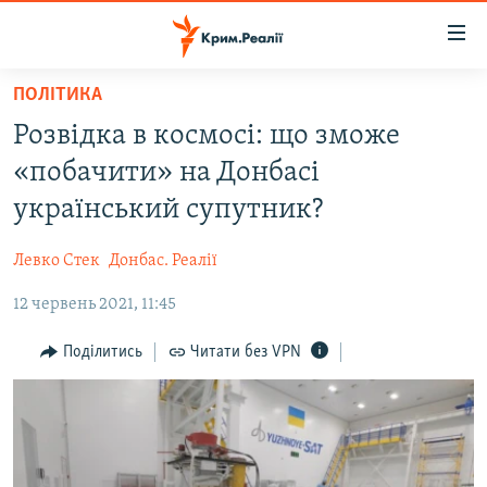
Доступність
посилання
Перейти
ПОЛІТИКА
до
НОВИНИ
Розвідка в космосі: що зможе
основного
ВОДА.КРИМ
матеріалу
«побачити» на Донбасі
ВІДЕО ТА ФОТО
Перейти
український супутник?
до
ПОЛІТИКА
основної
Левко Стек
Донбас. Реалії
БЛОГИ
навігації
Перейти
12 червень 2021, 11:45
ПОГЛЯД
до
ІНТЕРВ'Ю
Поділитись
Читати без VPN
пошуку
ВСЕ ЗА ДЕНЬ
СПЕЦПРОЕКТИ
ЯК ОБІЙТИ БЛОКУВАННЯ
ДЕПОРТАЦІЯ