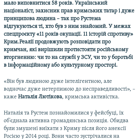
мало виповнитися 58 років. Український
націоналіст, захисник прав кримських татар і дуже
принципова людина – так про Рустема
відгукуються ті, хто був з ним знайомий. У межах
спецпроєкту «11 років окупації. 11 історій спротиву»
Крим.Реалії продовжують розповідати про
кримчан, які вирішили протистояти російському
вторгненню: чи то на службі у ЗСУ, чи то у боротьбі
в інформаційному або культурному просторі.
«Він був людиною дуже інтелігентною, але
водночас дуже нетерпимою до несправедливості», –
каже
Наталія Лютікова
, кримська активістка.
Наталія та Рустем познайомилися у фейсбуці, їх
об'єднала активна громадянська позиція. Обидва
були змушені виїхати з Криму після його анексії
Росією у 2014 році. Вони часто зустрічалися на