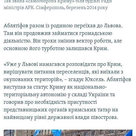
Так звана «самооборона Криму» біля будівлі Ради
міністрів АРК. Сімферополь, березень 2014 року
Аблятіфов разом із родиною переїхав до Львова.
Там він продовжив займатися громадською
діяльністю. Він трохи змінив вектор роботи, але
основною його турботою залишався Крим.
«Уже у Львові намагався розповідати про Крим,
вирішувати питання переселенців, які виїхали з
окупованих територій», – згадує Юксель. Аблятіфов
виступав за статус Криму як національно-
територіальну автономію у складі України та
говорив про необхідність присутності
представницьких органів кримських татар на
найвищому рівні державної влади півострова.