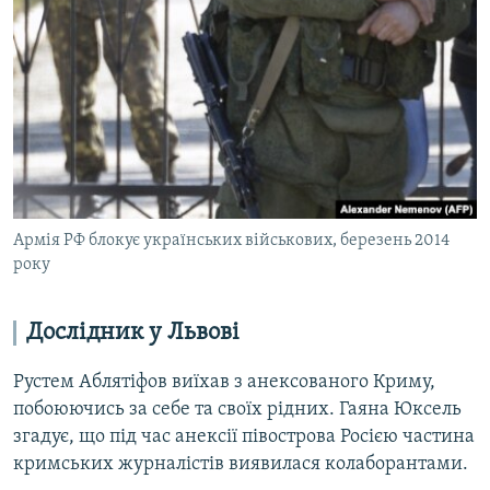
Армія РФ блокує українських військових, березень 2014
року
Дослідник у Львові
Рустем Аблятіфов виїхав з анексованого Криму,
побоюючись за себе та своїх рідних. Гаяна Юксель
згадує, що під час анексії півострова Росією частина
кримських журналістів виявилася колаборантами.