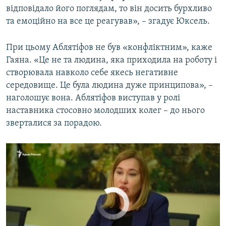
відповідало його поглядам, то він досить бурхливо
та емоційно на все це реагував», – згадує Юксель.
Гаяна Юксель про Рустема Аблятифова: «Он был украинским националистом» (видео)
При цьому Аблятіфов не був «конфліктним», каже
by
Крим.Реалії
Гаяна. «Це не та людина, яка приходила на роботу і
створювала навколо себе якесь негативне
середовище. Це була людина дуже принципова», –
наголошує вона. Аблятіфов виступав у ролі
наставника стосовно молодших колег – до нього
зверталися за порадою.
No media source currently available