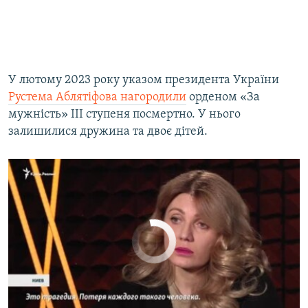
Крымская активистка Наталья Лютикова о гибели Рустема Аблятифова: «Это трагедия» (видео)
by
Крим.Реалії
У лютому 2023 року указом президента України
Рустема Аблятіфова нагородили
орденом «За
мужність» ІІІ ступеня посмертно. У нього
залишилися дружина та двоє дітей.
No media source currently available