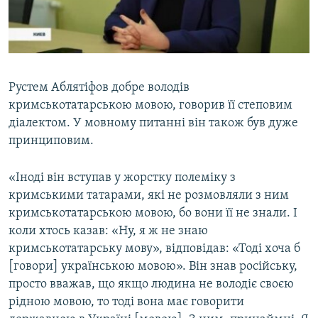
0:00
0:00:38
Рустем Аблятіфов добре володів
кримськотатарською мовою, говорив її степовим
діалектом. У мовному питанні він також був дуже
принциповим.
«Іноді він вступав у жорстку полеміку з
кримськими татарами, які не розмовляли з ним
кримськотатарською мовою, бо вони її не знали. І
коли хтось казав: «Ну, я ж не знаю
кримськотатарську мову», відповідав: «Тоді хоча б
[говори] українською мовою». Він знав російську,
просто вважав, що якщо людина не володіє своєю
рідною мовою, то тоді вона має говорити