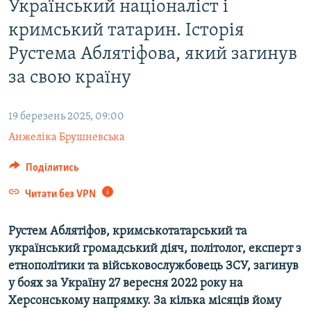
Український націоналіст і
ВІДЕОУРОКИ «ELIFBE»
Русский
кримський татарин. Історія
СВІДЧЕННЯ ОКУПАЦІЇ
Qırımtatar
Рустема Аблятіфова, який загинув
УКРАЇНСЬКА ПРОБЛЕМА КРИМУ
за свою країну
ДОЛУЧАЙСЯ!
ІНФОГРАФІКА
19 березень 2025, 09:00
Анжеліка Брушневська
Усі сайти RFE/RL
Поділитись
Читати без VPN
Рустем Аблятіфов, кримськотатарський та
український громадський діяч, політолог, експерт з
етнополітики та військовослужбовець ЗСУ, загинув
у боях за Україну 27 вересня 2022 року на
Херсонському напрямку. За кілька місяців йому