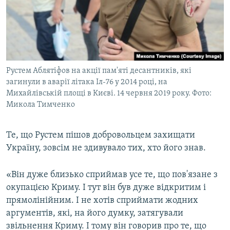
Рустем Аблятіфов на акції пам'яті десантників, які
загинули в аварії літака Іл-76 у 2014 році, на
Михайлівській площі в Києві. 14 червня 2019 року. Фото:
Микола Тимченко
Те, що Рустем пішов добровольцем захищати
Україну, зовсім не здивувало тих, хто його знав.
«Він дуже близько сприймав усе те, що пов'язане з
окупацією Криму. І тут він був дуже відкритим і
прямолінійним. І не хотів сприймати жодних
аргументів, які, на його думку, затягували
звільнення Криму. І тому він говорив про те, що