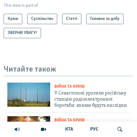
This item is part of
Крим
Суспільство
Статті
Головне за добу
ЗВЕРНИ УВАГУ!
Читайте також
ВІЙНА ТА КРИМ
У Севастополі уразили російську
станцію радіоелектронної
боротьби: якими будуть наслідки
ВІЙНА ТА КРИМ
«Для них із Кримом розпочнеться
КТА
РУС
важка історія»: командир ОТУ