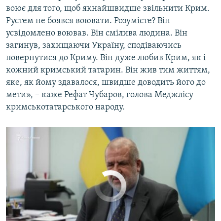
воює для того, щоб якнайшвидше звільнити Крим.
Рустем не боявся воювати. Розумієте? Він
Рефат Чубаров про Рустема Аблятифова: «Он погиб, в надежде возвратиться в Крым» (видео)
усвідомлено воював. Він смілива людина. Він
by
Крим.Реалії
загинув, захищаючи Україну, сподіваючись
повернутися до Криму. Він дуже любив Крим, як і
кожний кримський татарин. Він жив тим життям,
яке, як йому здавалося, швидше доводить його до
мети», – каже Рефат Чубаров, голова Меджлісу
кримськотатарського народу.
No media source currently available