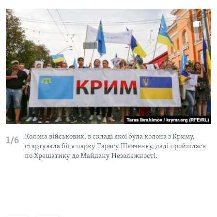
Колона військових, в складі якої була колона з Криму,
1/6
стартувала біля парку Тарасу Шевченку, далі пройшлася
по Хрещатику до Майдану Незалежності.