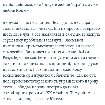
націоналістом», який «дуже любив Україну, дуже
любив Крим».
«Я думаю, що це знання. Це людина, яка справді
знала, цікавилася, читала. Він не просто поверхово
щось десь чув, а ось намагався в саму, як то кажуть,
серцевину проблеми заглянути. Займався
питаннями кримськотатарської історії для своєї
самоосвіти. Займався питаннями топоніміки.
Розумів, якою має бути позиція у кримських татар з
тих чи інших питань. І, в принципі, говорив дуже
правильні речі. І ось це знання дало йому
можливість орієнтуватися і бачити те, що, по суті,
долі кримськотатарського та українського народу
схожі – обидва народи постраждали від
тоталітарних режимів XX століття. Тому він мав
таку позицію», – вважає Юксель.