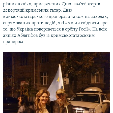
різних акціях, присвячених Дню пам'яті жертв
депортації кримських татар, Дню
кримськотатарського прапора, а також на заходах,
спрямованих проти подій, які «могли свідчити про
те, що Україна повертається в орбіту Росії». На всіх
акціях Аблятіфов був із кримськотатарським
прапором.