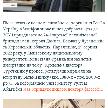
0:00
0:00:52
Після початку повномасштабного вторгнення Росії в
Україну Аблятіфов знову пішов добровольцем до
ЗСУ і приєднався до 24-ї окремої механізованої
бригади імені короля Данила. Воював у Луганській
та Херсонській областях. Паралельно, 29 серпня
2022 року, у Львівському національному
університеті імені Івана Франка він захистив
дисертацію на тему «Кримська діаспора
Туреччини у процесі репатріації киримли на
історичну Батьківщину (кін. 1980-х – поч. 2000-х
рр.)». За інформацією університету, Рустем
Аблятіфов
мав отримати диплом доктора філософії
.