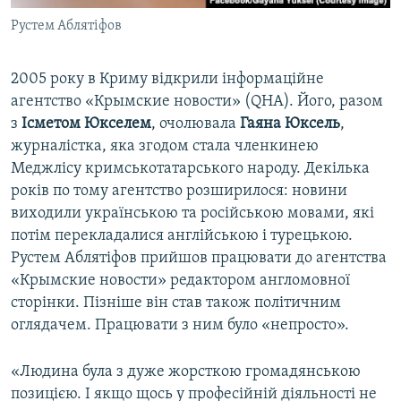
Рустем Аблятіфов
2005 року в Криму відкрили інформаційне
агентство «Крымские новости» (QHA). Його, разом
з
Ісметом Юкселем
, очолювала
Гаяна Юксель
,
журналістка, яка згодом стала членкинею
Меджлісу кримськотатарського народу. Декілька
років по тому агентство розширилося: новини
виходили українською та російською мовами, які
потім перекладалися англійською і турецькою.
Рустем Аблятіфов прийшов працювати до агентства
«Крымские новости» редактором англомовної
сторінки. Пізніше він став також політичним
оглядачем. Працювати з ним було «непросто».
«Людина була з дуже жорсткою громадянською
позицією. І якщо щось у професійній діяльності не