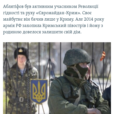
Аблятіфов був активним учасником Революції
гідності та руху «Євромайдан-Крим». Своє
майбутнє він бачив лише у Криму. Але 2014 року
армія РФ захопила Кримський півострів і йому з
родиною довелося залишити свій дім.