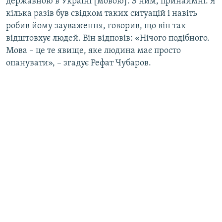
державною в Україні [мовою]. З ним, принаймні. Я
кілька разів був свідком таких ситуацій і навіть
робив йому зауваження, говорив, що він так
відштовхує людей. Він відповів: «Нічого подібного.
Мова – це те явище, яке людина має просто
опанувати», – згадує Рефат Чубаров.