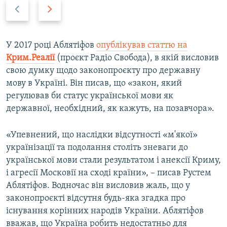
P
N
r
e
e
x
v
t
У 2017 році Аблятіфов
опублікував статтю на
i
s
Крим.Реалії
(проєкт Радіо Свобода), в якій висловив
o
l
свою думку щодо законопроєкту про державну
u
i
мову в Україні. Він писав, що «закон, який
s
d
регулював би статус української мови як
s
e
державної, необхідний, як кажуть, на позавчора».
l
i
«Упевнений, що наслідки відсутності «м'якої»
d
українізації та подолання століть зневаги до
e
української мови стали результатом і анексії Криму,
і агресії Московії на сході країни», – писав Рустем
Аблятіфов. Водночас він висловив жаль, що у
законопроєкті відсутня будь-яка згадка про
існування корінних народів України. Аблятіфов
вважав, що Україна робить недостатньо для