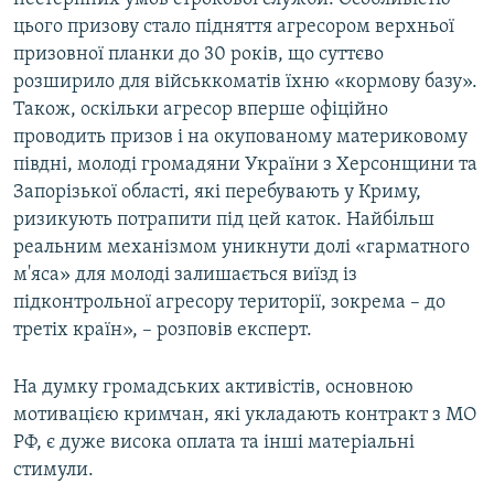
цього призову стало підняття агресором верхньої
призовної планки до 30 років, що суттєво
розширило для військкоматів їхню «кормову базу».
Також, оскільки агресор вперше офіційно
проводить призов і на окупованому материковому
півдні, молоді громадяни України з Херсонщини та
Запорізької області, які перебувають у Криму,
ризикують потрапити під цей каток. Найбільш
реальним механізмом уникнути долі «гарматного
м'яса» для молоді залишається виїзд із
підконтрольної агресору території, зокрема – до
третіх країн», – розповів експерт.
На думку громадських активістів, основною
мотивацією кримчан, які укладають контракт з МО
РФ, є дуже висока оплата та інші матеріальні
стимули.