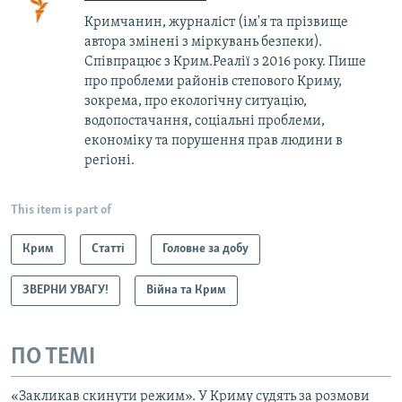
Кримчанин, журналіст (ім'я та прізвище
автора змінені з міркувань безпеки).
Співпрацює з Крим.Реалії з 2016 року. Пише
про проблеми районів степового Криму,
зокрема, про екологічну ситуацію,
водопостачання, соціальні проблеми,
економіку та порушення прав людини в
регіоні.
This item is part of
Крим
Статті
Головне за добу
ЗВЕРНИ УВАГУ!
Війна та Крим
ПО ТЕМІ
«Закликав скинути режим». У Криму судять за розмови