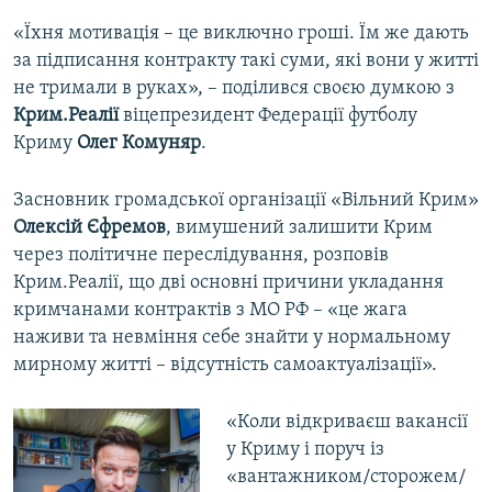
«Їхня мотивація – це виключно гроші. Їм же дають
за підписання контракту такі суми, які вони у житті
не тримали в руках», – поділився своєю думкою з
Крим.Реалії
віцепрезидент Федерації футболу
Криму
Олег Комуняр
.
Засновник громадської організації «Вільний Крим»
Олексій Єфремов
, вимушений залишити Крим
через політичне переслідування, розповів
Крим.Реалії, що дві основні причини укладання
кримчанами контрактів з МО РФ – «це жага
наживи та невміння себе знайти у нормальному
мирному житті – відсутність самоактуалізації».
«Коли відкриваєш вакансії
у Криму і поруч із
«вантажником/сторожем/