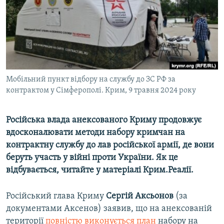
ВІДЕОУРОКИ «ELIFBE»
Русский
СВІДЧЕННЯ ОКУПАЦІЇ
Qırımtatar
УКРАЇНСЬКА ПРОБЛЕМА КРИМУ
ДОЛУЧАЙСЯ!
ІНФОГРАФІКА
Мобільний пункт відбору на службу до ЗС РФ за
контрактом у Сімферополі. Крим, 9 травня 2024 року
Усі сайти RFE/RL
Російська влада анексованого Криму продовжує
вдосконалювати методи набору кримчан на
контрактну службу до лав російської армії, де вони
беруть участь у війні проти України. Як це
відбувається, читайте у матеріалі Крим.Реалії.
Російський глава Криму
Сергій Аксьонов
(за
документами Аксенов) заявив, що на анексованій
території
повністю виконується план
набору на