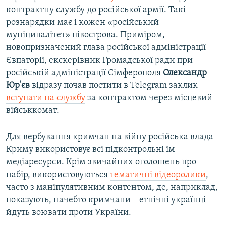
контрактну службу до російської армії. Такі
рознарядки має і кожен «російський
муніципалітет» півострова. Приміром,
новопризначений глава російської адміністрації
Євпаторії, екскерівник Громадської ради при
російській адміністрації Сімферополя
Олександр
Юр'єв
відразу почав постити в Telegram заклик
вступати на службу
за контрактом через місцевий
військкомат.
Для вербування кримчан на війну російська влада
Криму використовує всі підконтрольні їм
медіаресурси. Крім звичайних оголошень про
набір, використовуються
тематичні відеоролики
,
часто з маніпулятивним контентом, де, наприклад,
показують, начебто кримчани – етнічні українці
йдуть воювати проти України.