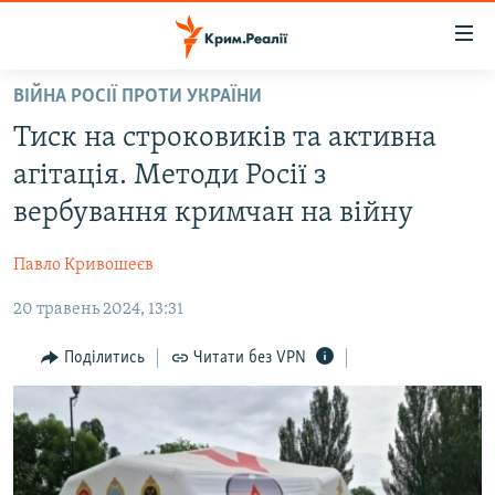
Доступність
посилання
Перейти
ВІЙНА РОСІЇ ПРОТИ УКРАЇНИ
до
НОВИНИ
Тиск на строковиків та активна
основного
ВОДА.КРИМ
матеріалу
агітація. Методи Росії з
ВІДЕО ТА ФОТО
Перейти
вербування кримчан на війну
до
ПОЛІТИКА
основної
Павло Кривошеєв
БЛОГИ
навігації
Перейти
20 травень 2024, 13:31
ПОГЛЯД
до
ІНТЕРВ'Ю
Поділитись
Читати без VPN
пошуку
ВСЕ ЗА ДЕНЬ
СПЕЦПРОЕКТИ
ЯК ОБІЙТИ БЛОКУВАННЯ
ДЕПОРТАЦІЯ