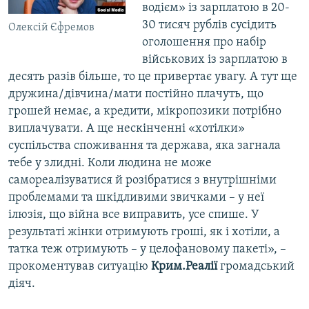
водієм» із зарплатою в 20-
30 тисяч рублів сусідить
Олексій Єфремов
оголошення про набір
військових із зарплатою в
десять разів більше, то це привертає увагу. А тут ще
дружина/дівчина/мати постійно плачуть, що
грошей немає, а кредити, мікропозики потрібно
виплачувати. А ще нескінченні «хотілки»
суспільства споживання та держава, яка загнала
тебе у злидні. Коли людина не може
самореалізуватися й розібратися з внутрішніми
проблемами та шкідливими звичками – у неї
ілюзія, що війна все виправить, усе спише. У
результаті жінки отримують гроші, як і хотіли, а
татка теж отримують – у целофановому пакеті», –
прокоментував ситуацію
Крим.Реалії
громадський
діяч.