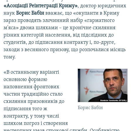
«Асоціації Реінтеграції Криму»
, доктор юридичних
наук
Борис Бабін
вважає, що «окупанти в Криму
зараз проводять злочинний набір «гарматного
м'яса» двома шляхами – це хронічне схиляння
різних категорій населення, від підслідних до
студентів, до підписання контракту і, по-друге,
заходи з весняного призову, що розпочалися місяць
тому.
«В останньому варіанті
основною формою
наповнення фронтових
частин традиційно стало
схиляння призовників до
Борис Бабін
підписання того ж
контракту, у тому числі
шляхом погроз і створення
нестерпних умов строкової служби. Особливістю