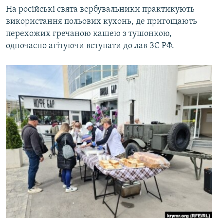
На російські свята вербувальники практикують
використання польових кухонь, де пригощають
перехожих гречаною кашею з тушонкою,
одночасно агітуючи вступати до лав ЗС РФ.