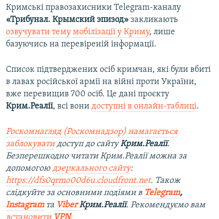
Кримські правозахисники Telegram-каналу
«Трибунал. Крымский эпизод»
закликають
озвучувати тему мобілізації у Криму
, лише
базуючись на перевіреній інформації.
Список підтверджених осіб кримчан, які були вбиті
в лавах російської армії на війні проти України,
вже перевищив 700 осіб. Це дані проєкту
Крим.Реалії
, всі вони
доступні в онлайн-таблиці
.
Роскомнагляд (Роскомнадзор) намагається
заблокувати
доступ до сайту
Крим.Реалії
.
Безперешкодно читати Крим.Реалії можна за
допомогою
дзеркального сайту
:
https://dfs0qrmo00d6u.cloudfront.net
. Також
слідкуйте за основними подіями в
Telegram
,
Instagram
та
Viber
Крим.Реалії
. Рекомендуємо вам
встановити
VPN
.