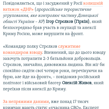
Повідомляється, що і засуджений у Росії
колишній
ватажок «ДНР»
(
проросійське терористичне
угруповання, яке контролює частину Донецької
області України – КР
)
Ігор Стрєлков (Гіркін)
, який
безпосередньо брав участь в окупації та анексії
Криму Росією, може вирушити на фронт.
«Командир полку Стрєлков
служитиме
командиром взводу
. Впевнений, що до цього взводу
захочуть потрапити 2-3 батальйони добровольців.
Стрєлков, звичайно, дивовижна людина. Він міг би
спокійно сидіти свої чотири роки, перечікуючи на
бурю, але йде на фронт», – повідомив російський
політолог і військовий блогер
Олексій Живов
, який
переїхав після анексії до Криму.
За непрямими даними
, вже понад 17 тисяч
кримчан мають статус «учасника СВО». Експерт