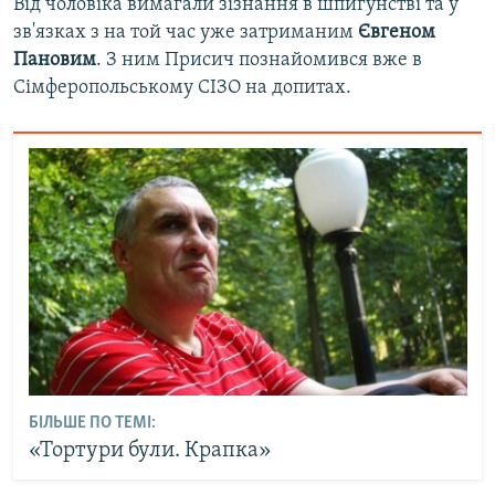
Від чоловіка вимагали зізнання в шпигунстві та у
зв'язках з на той час уже затриманим
Євгеном
Пановим
. З ним Присич познайомився вже в
Сімферопольському СІЗО на допитах.
БІЛЬШЕ ПО ТЕМІ:
«Тортури були. Крапка»