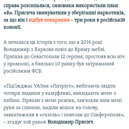
справа розсипалася, силовики використали план
«Б». Присича звинуватили у зберіганні наркотиків,
за що він і
відбув покарання
‒ три роки в російській
колонії.
А почалася ця історія з того, що в 2016 році
Володимир з Харкова повіз до Криму меблі.
Приїхав до Севастополя 12 серпня, простояв всю ніч
у промзоні, а близько 10 ранку був затриманий
російським ФСБ.
«Під'їжджає УАЗик «Патріот», вибігають звідти
чотири людини у камуфляжі, викидають мене з
кабіни. Зірвали з мене ремінь, зав'язали ним мені
руки за спиною, наділи мішок на голову,
завантажили в «газель» і повезли до Сімферополя»,
‒ згадує той ранок
Володимир Присич
.