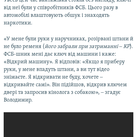
Увесь цей час вантажівка стояла без нагляду, ключі
від неї були у співробітників ФСБ. Цього разу в
автомобілі влаштовують обшук і знаходять
наркотики.
«У мене були руки у наручниках, розірвані штани й
не було ременя (
його забрали при затриманні ‒ КР
).
ФСБ-шник мені дає ключ від машини і каже:
«Відкрий машину». Я відповів: «Якщо я приберу
руки, у мене впадуть штани, а ви тут відео
знімаєте. Я відкривати не буду, хочете ‒
відкривайте самі». Він підійшов, відкрив ключем
двері та запросив кінолога з собакою», ‒ згадує
Володимир.