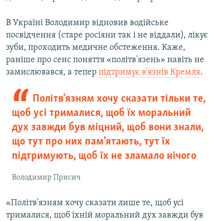
В Україні Володимир відновив водійське
посвідчення (старе росіяни так і не віддали), лікує
зуби, проходить медичне обстеження. Каже,
раніше про сенс поняття «політв'язень» навіть не
замислювався, а тепер
підтримує в'язнів Кремля
.
Політв'язням хочу сказати тільки те,
щоб усі трималися, щоб їх моральний
дух завжди був міцний, щоб вони знали,
що тут про них пам'ятають, тут їх
підтримують, щоб їх не зламало нічого
Володимир Присич
«Політв'язням хочу сказати лише те, щоб усі
трималися, щоб їхній моральний дух завжди був