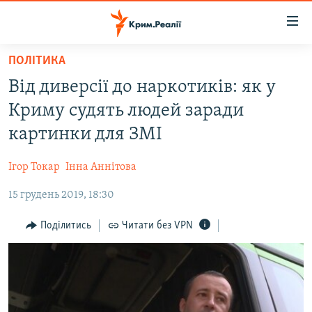
Доступність
посилання
Перейти
ПОЛІТИКА
до
НОВИНИ
Від диверсії до наркотиків: як у
основного
ВОДА.КРИМ
матеріалу
Криму судять людей заради
ВІДЕО ТА ФОТО
Перейти
картинки для ЗМІ
до
ПОЛІТИКА
основної
Ігор Токар
Інна Аннітова
БЛОГИ
навігації
Перейти
15 грудень 2019, 18:30
ПОГЛЯД
до
ІНТЕРВ'Ю
Поділитись
Читати без VPN
пошуку
ВСЕ ЗА ДЕНЬ
СПЕЦПРОЕКТИ
ЯК ОБІЙТИ БЛОКУВАННЯ
ДЕПОРТАЦІЯ