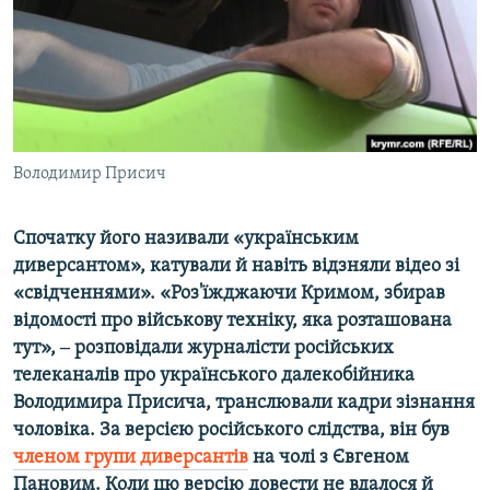
ВІДЕОУРОКИ «ELIFBE»
Русский
СВІДЧЕННЯ ОКУПАЦІЇ
Qırımtatar
УКРАЇНСЬКА ПРОБЛЕМА КРИМУ
ДОЛУЧАЙСЯ!
ІНФОГРАФІКА
Володимир Присич
Спочатку його називали «українським
Усі сайти RFE/RL
диверсантом», катували й навіть відзняли відео зі
«свідченнями». «Роз'їжджаючи Кримом, збирав
відомості про військову техніку, яка розташована
тут», ‒ розповідали журналісти російських
телеканалів про українського далекобійника
Володимира Присича, транслювали кадри зізнання
чоловіка. За версією російського слідства, він був
членом групи диверсантів
на чолі з Євгеном
Пановим. Коли цю версію довести не вдалося й