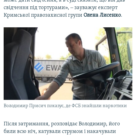
може дати свідчення, а в суді сказати, що він дав
свідчення під тортурами», ‒ зауважує експерт
Кримської правозахисної групи
Олена Лисенко
.
Володимир Присич показує, де ФСБ знайшли наркотики
Після затримання, розповідає Володимир, його
били всю ніч, катували струмом і накачували