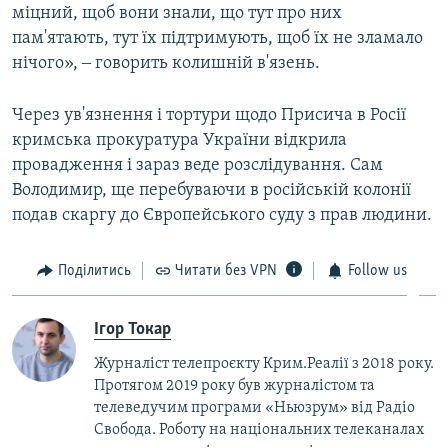
міцний, щоб вони знали, що тут про них
пам'ятають, тут їх підтримують, щоб їх не зламало
нічого», ‒ говорить колишній в'язень.
Через ув'язнення і тортури щодо Присича в Росії
кримська прокуратура України відкрила
провадження і зараз веде розслідування. Сам
Володимир, ще перебуваючи в російській колонії
подав скаргу до Європейського суду з прав людини.
Поділитись
Читати без VPN
Follow us
Ігор Токар
Журналіст телепроєкту Крим.Реалії з 2018 року.
Протягом 2019 року був журналістом та
телеведучим програми «Ньюзрум» від Радіо
Свобода. Роботу на національних телеканалах