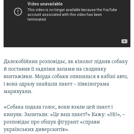
Далекобійник розповідає, як кінолог підняв собаку
й поставив її задніми лапами на сходинку
вантажівки. Морда собаки опинилася в кабіні авто,
і вона одразу знайшла пакет ‒ півкілограма
марихуани.
«Собака подала голос, вони взяли цей пакет і
кинули. Запитали: «Це ваш пакет?» Кажу: «Ні!», ‒
розповідає про обшук фігурант «справи
українських диверсантів».