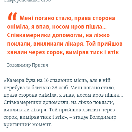
Сімферопольське СІЗО
Мені погано стало, права сторона
оніміла, я впав, носом кров пішла...
Співкамерники допомогли, на ліжко
поклали, викликали лікаря. Той прийшов
хвилин через сорок, виміряв тиск і втік
Володимир Присич
«Камера була на 16 спальних місць, але в ній
перебувало близько 28 осіб. Мені погано стало,
права сторона оніміла, я впав, носом кров пішла...
Співкамерники допомогли, на ліжко поклали,
викликали лікаря. Той прийшов хвилин через
сорок, виміряв тиск і втік», ‒ згадує Володимир
критичний момент.