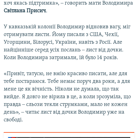
хоч якась підтримка», ‒ говорить мати Володимира
Світлана Присич
.
У кавказькій колонії Володимир відновив вагу, міг
отримувати листи. Йому писали з США, Чехії,
Угорщини, Білорусі, України, навіть з Росії. Але
найцінніше серед усіх послань ‒ лист від дочки.
Коли Володимира затримали, їй було 14 років.
«Привіт, татусю, не вмію красиво писати, але для
тебе постараюся. Тебе немає поруч два роки, а для
мене це як вічність. Ніколи не думала, що так
вийде. Я довго не вірила в це, а коли зрозуміла, що
правда ‒ сльози текли струмками, мало не кожен
день», ‒ читає лист від дочки Володимир уже на
свободі.