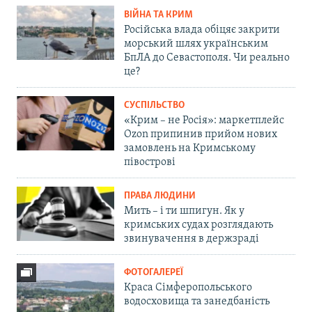
ВІЙНА ТА КРИМ
Російська влада обіцяє закрити
морський шлях українським
БпЛА до Севастополя. Чи реально
це?
СУСПІЛЬСТВО
«Крим – не Росія»: маркетплейс
Ozon припинив прийом нових
замовлень на Кримському
півострові
ПРАВА ЛЮДИНИ
Мить – і ти шпигун. Як у
кримських судах розглядають
звинувачення в держзраді
ФОТОГАЛЕРЕЇ
Краса Сімферопольського
водосховища та занедбаність