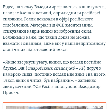
Відео, на якому Володимир зізнається в шпигунстві,
називає імена й позивні, оприлюднили російські
силовики. Ролик показали в ефірі російського
телебачення. Матеріал від ФСБ змонтований,
стикування кадрів видно неозброєним оком.
Володимир каже, що такий доказ не можна
вважати зізнанням, адже він у напівнепритомному
стані читав підготовлений текст.
«Якщо звернути увагу, видно, що погляд постійно
блукає. Він (
співробітник спецслужб ‒ КР
) поруч з
камерою сидів, постійно погляд йде вниз і на нього.
Текст, який я читав, був набраний», ‒ запевняє
звинувачений ФСБ Росії в шпигунстві Володимир
Присич.