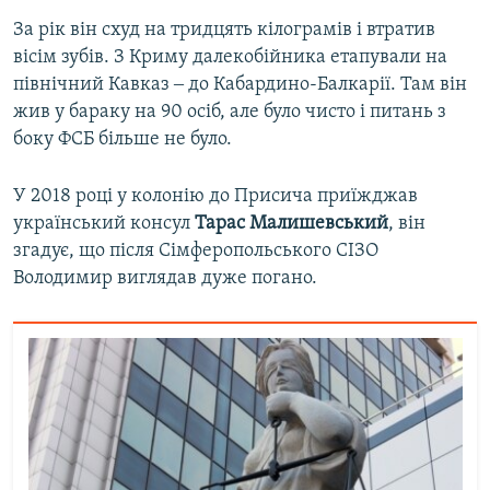
За рік він схуд на тридцять кілограмів і втратив
вісім зубів. З Криму далекобійника етапували на
північний Кавказ ‒ до Кабардино-Балкарії. Там він
жив у бараку на 90 осіб, але було чисто і питань з
боку ФСБ більше не було.
У 2018 році у колонію до Присича приїжджав
український консул
Тарас Малишевський
, він
згадує, що після Сімферопольського СІЗО
Володимир виглядав дуже погано.