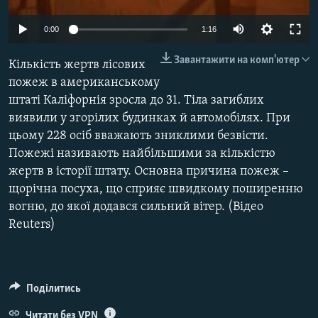
ВІДЕОУРОКИ «ELIFBE»
Русский
0:00
1:16
СВІДЧЕННЯ ОКУПАЦІЇ
Qırımtatar
Завантажити на комп'ютер
Кількість жертв лісових
УКРАЇНСЬКА ПРОБЛЕМА КРИМУ
пожеж в американському
ДОЛУЧАЙСЯ!
ІНФОГРАФІКА
штаті Каліфорнія зросла до 31. Тіла загиблих
виявили у згорілих будинках й автомобілях. При
цьому 228 осіб вважають зниклими безвісти.
Пожежі називають найбільшими за кількістю
Усі сайти RFE/RL
жертв в історії штату. Основна причина пожеж –
щорічна посуха, що сприяє швидкому поширенню
вогню, до якої додався сильний вітер. (Відео
Reuters)
Поділитись
Читати без VPN