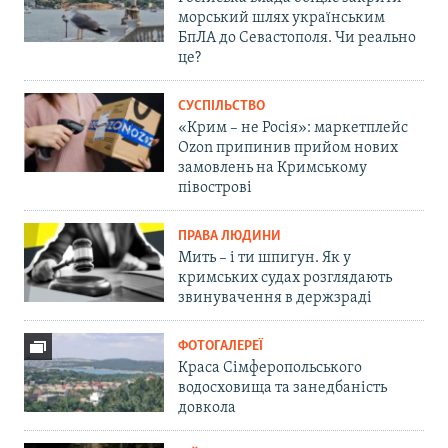
морський шлях українським
БпЛА до Севастополя. Чи реально
це?
СУСПІЛЬСТВО
«Крим – не Росія»: маркетплейс
Ozon припинив прийом нових
замовлень на Кримському
півострові
ПРАВА ЛЮДИНИ
Мить – і ти шпигун. Як у
кримських судах розглядають
звинувачення в держзраді
ФОТОГАЛЕРЕЇ
Краса Сімферопольського
водосховища та занедбаність
довкола