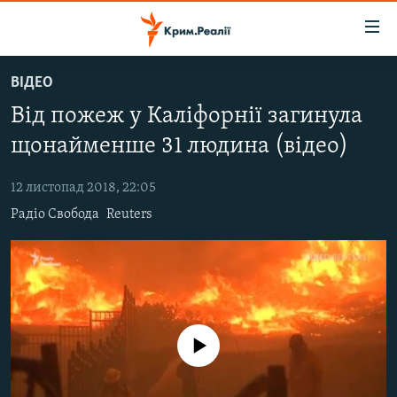
Доступність
посилання
Перейти
ВІДЕО
до
НОВИНИ
Від пожеж у Каліфорнії загинула
основного
ВОДА.КРИМ
матеріалу
щонайменше 31 людина (відео)
ВІДЕО ТА ФОТО
Перейти
до
12 листопад 2018, 22:05
ПОЛІТИКА
основної
Радіо Свобода
Reuters
БЛОГИ
навігації
Перейти
ПОГЛЯД
до
ІНТЕРВ'Ю
пошуку
ВСЕ ЗА ДЕНЬ
No media source currently available
СПЕЦПРОЕКТИ
ЯК ОБІЙТИ БЛОКУВАННЯ
ДЕПОРТАЦІЯ