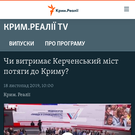
Доступність
посилання
Перейти
КРИМ.РЕАЛІЇ TV
до
НОВИНИ
основного
ВОДА.КРИМ
ВИПУСКИ
ПРО ПРОГРАМУ
матеріалу
ВІДЕО ТА ФОТО
Перейти
Чи витримає Керченський міст
до
ПОЛІТИКА
основної
потяги до Криму?
БЛОГИ
навігації
Перейти
18 листопад 2019, 10:00
ПОГЛЯД
до
Крим. Реалії
ІНТЕРВ'Ю
пошуку
ВСЕ ЗА ДЕНЬ
СПЕЦПРОЕКТИ
ЯК ОБІЙТИ БЛОКУВАННЯ
ДЕПОРТАЦІЯ