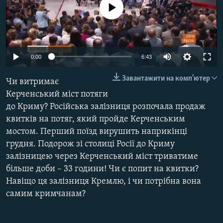
No media source currently available
ВІДЕОУРОКИ «ELIFBE»
Русский
СВІДЧЕННЯ ОКУПАЦІЇ
Qırımtatar
УКРАЇНСЬКА ПРОБЛЕМА КРИМУ
0:00
6:43
ДОЛУЧАЙСЯ!
ІНФОГРАФІКА
Завантажити на комп'ютер
Чи витримає
Керченський міст потяги
до Криму? Російська залізниця розпочала продаж
Усі сайти RFE/RL
квитків на потяг, який пройде Керченським
мостом. Перший поїзд вирушить наприкінці
грудня. Подорож зі столиці Росії до Криму
залізницею через Керченський міст триватиме
більше доби – 33 години! Чи є попит на квитки?
Навіщо ця залізниця Кремлю, і чи потрібна вона
самим кримчанам?