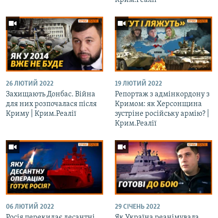
Крим.Реалії
26 ЛЮТИЙ 2022
19 ЛЮТИЙ 2022
Захищають Донбас. Війна
Репортаж з адмінкордону з
для них розпочалася після
Кримом: як Херсонщина
Криму | Крим.Реалії
зустріне російську армію? |
Крим.Реалії
06 ЛЮТИЙ 2022
29 СІЧЕНЬ 2022
Росія перекидає десантні
Як Україна реанімувала