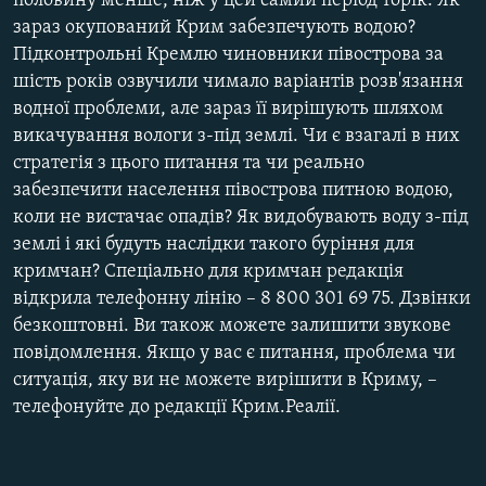
половину менше, ніж у цей самий період торік. Як
зараз окупований Крим забезпечують водою?
Підконтрольні Кремлю чиновники півострова за
шість років озвучили чимало варіантів розв'язання
водної проблеми, але зараз її вирішують шляхом
викачування вологи з-під землі. Чи є взагалі в них
стратегія з цього питання та чи реально
забезпечити населення півострова питною водою,
коли не вистачає опадів? Як видобувають воду з-під
землі і які будуть наслідки такого буріння для
кримчан? Спеціально для кримчан редакція
відкрила телефонну лінію – 8 800 301 69 75. Дзвінки
безкоштовні. Ви також можете залишити звукове
повідомлення. Якщо у вас є питання, проблема чи
ситуація, яку ви не можете вирішити в Криму, –
телефонуйте до редакції Крим.Реалії.