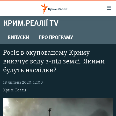
Доступність
посилання
Перейти
КРИМ.РЕАЛІЇ TV
до
НОВИНИ
основного
ВОДА.КРИМ
ВИПУСКИ
ПРО ПРОГРАМУ
матеріалу
ВІДЕО ТА ФОТО
Перейти
Росія в окупованому Криму
до
ПОЛІТИКА
основної
викачує воду з-під землі. Якими
БЛОГИ
навігації
будуть наслідки?
Перейти
ПОГЛЯД
до
18 липень 2020, 12:00
ІНТЕРВ'Ю
пошуку
Крим. Реалії
ВСЕ ЗА ДЕНЬ
СПЕЦПРОЕКТИ
ЯК ОБІЙТИ БЛОКУВАННЯ
ДЕПОРТАЦІЯ