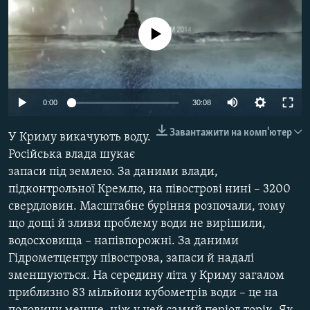
ВІДЕОУРОКИ «ELIFBE»
Русский
No media source currently available
СВІДЧЕННЯ ОКУПАЦІЇ
Qırımtatar
УКРАЇНСЬКА ПРОБЛЕМА КРИМУ
ДОЛУЧАЙСЯ!
ІНФОГРАФІКА
Auto
0:00
30:08
240p
Завантажити на комп'ютер
У Криму викачують воду.
360p
Усі сайти RFE/RL
Російська влада шукає
запаси під землею. За даними влади,
480p
Auto
240p
360p
480p
підконтрольної Кремлю, на півострові нині – 3200
720p
свердловин. Масштабне буріння розпочали, тому
720p
1080p
1080p
що дощі й зливи проблему води не вирішили,
водосховища – напівпорожні. За даними
Гідрометцентру півострова, запаси й надалі
зменшуються. На середину літа у Криму загалом
приблизно 83 мільйони кубометрів води – це на