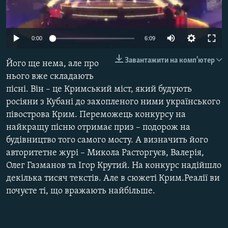
ВІДЕОУРОКИ «ELIFBE»
Русский
СВІДЧЕННЯ ОКУПАЦІЇ
Qırımtatar
0:00
6:09
УКРАЇНСЬКА ПРОБЛЕМА КРИМУ
Завантажити на комп'ютер
Його ще нема, але про
ДОЛУЧАЙСЯ!
ІНФОГРАФІКА
нього вже складають
пісні. Він – це Кримський міст, який будують
росіяни з Кубані до захопленого ними українського
Усі сайти RFE/RL
півострова Крим. Переможець конкурсу на
найкращу пісню отримає приз – подорож на
будівництво того самого мосту. А визначить його
авторитетне журі – Микола Расторгуєв, Валерія,
Олег Газманов та Ігор Крутий. На конкурс надійшло
декілька тисяч текстів. Але в сюжеті Крим.Реалії ви
почуєте ті, що вражають найбільше.