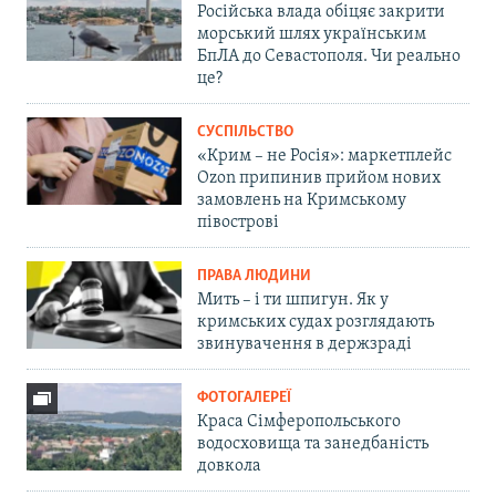
Російська влада обіцяє закрити
морський шлях українським
БпЛА до Севастополя. Чи реально
це?
СУСПІЛЬСТВО
«Крим – не Росія»: маркетплейс
Ozon припинив прийом нових
замовлень на Кримському
півострові
ПРАВА ЛЮДИНИ
Мить – і ти шпигун. Як у
кримських судах розглядають
звинувачення в держзраді
ФОТОГАЛЕРЕЇ
Краса Сімферопольського
водосховища та занедбаність
довкола