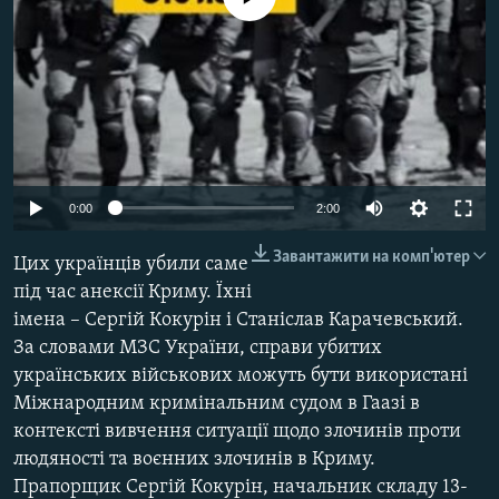
ВІДЕОУРОКИ «ELIFBE»
Русский
СВІДЧЕННЯ ОКУПАЦІЇ
Qırımtatar
УКРАЇНСЬКА ПРОБЛЕМА КРИМУ
ДОЛУЧАЙСЯ!
ІНФОГРАФІКА
0:00
2:00
Усі сайти RFE/RL
Завантажити на комп'ютер
Цих українців убили саме
під час анексії Криму. Їхні
імена – Сергій Кокурін і Станіслав Карачевський.
За словами МЗС України, справи убитих
українських військових можуть бути використані
Міжнародним кримінальним судом в Гаазі в
контексті вивчення ситуації щодо злочинів проти
людяності та воєнних злочинів в Криму.
Прапорщик Сергій Кокурін, начальник складу 13-