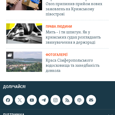
Ozon припинив прийом нових
замовлень на Кримському
півострові
ПРАВА ЛЮДИНИ
Мить – і ти шпигун. Як у
кримських судах розглядають
звинувачення в держзраді
ФОТОГАЛЕРЕЇ
Краса Сімферопольського
водосховища та занедбаність
довкола
ДОЛУЧАЙСЯ!