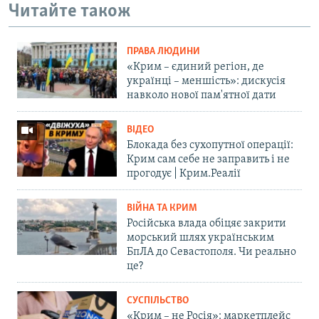
Читайте також
ПРАВА ЛЮДИНИ
«Крим – єдиний регіон, де
українці – меншість»: дискусія
навколо нової пам'ятної дати
ВІДЕО
Блокада без сухопутної операції:
Крим сам себе не заправить і не
прогодує | Крим.Реалії
ВІЙНА ТА КРИМ
Російська влада обіцяє закрити
морський шлях українським
БпЛА до Севастополя. Чи реально
це?
СУСПІЛЬСТВО
«Крим – не Росія»: маркетплейс