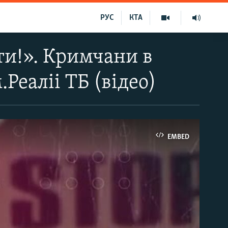
РУС
КТА
и!». Кримчани в
.Реаліі ТБ (відео)
EMBED