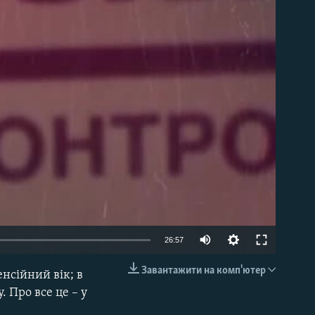
able
26:57
Завантажити на комп'ютер
нсійний вік; в
EMBED
 Про все це – у