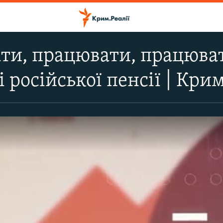
и, працювати, працюват
 російської пенсії | Крим