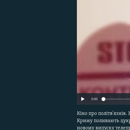
ВІДЕОУРОКИ «ELIFBE»
СВІДЧЕННЯ ОКУПАЦІЇ
УКРАЇНСЬКА ПРОБЛЕМА КРИМУ
ІНФОГРАФІКА
0:00
Кіно про політв'язнів
Криму поливають цукро
новому випуску телеп