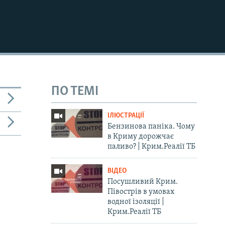
ПО ТЕМІ
IЛЮСТРАЦІЇ
Бензинова паніка. Чому
в Криму дорожчає
паливо? | Крим.Реалії ТБ
ВІДЕО
Посушливий Крим.
Півострів в умовах
водної ізоляції |
Крим.Реалії ТБ