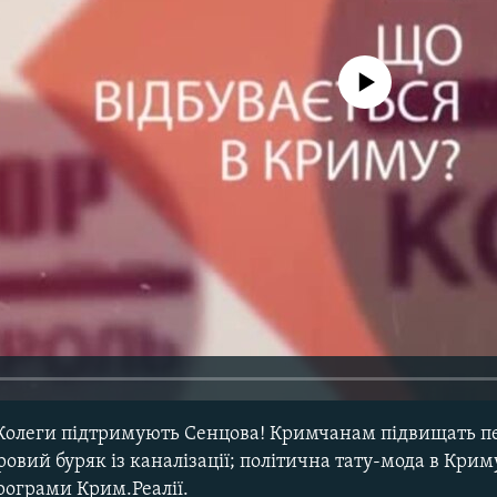
No media source currently avail
. Колеги підтримують Сенцова! Кримчанам підвищать пе
вий буряк із каналізації; політична тату-мода в Криму.
рограми Крим.Реалії.