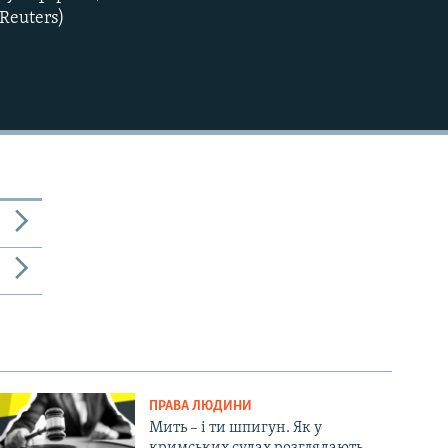
Reuters)
810p
404p
ПРАВА ЛЮДИНИ
Мить – і ти шпигун. Як у
кримських судах розглядають