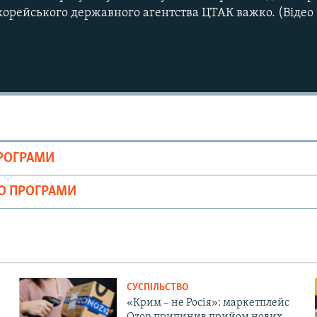
корейського державного агентства ЦТАК важко. (Відео 
Auto
270p
360p
ПРОГРАМИ
810p
ІО ПРОГРАМИ
СУСПІЛЬСТВО
«Крим – не Росія»: маркетплейс
Ozon припинив прийом нових