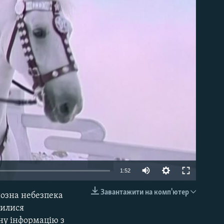
able
Auto
1:52
270p
Завантажити на комп'ютер
йозна небезпека
EMBED
360p
вилися
ну інформацію з
404p