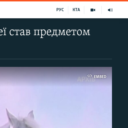
РУС
КТА
реї став предметом
EMBED