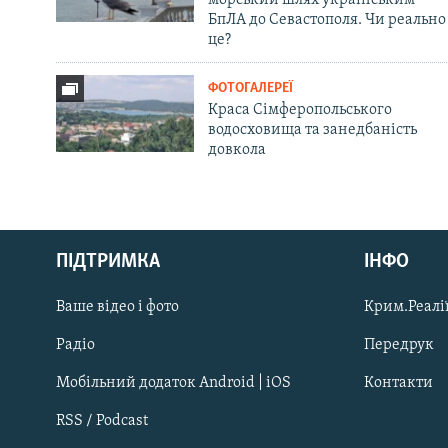
БпЛА до Севастополя. Чи реально
це?
ФОТОГАЛЕРЕЇ
Краса Сімферопольського
водосховища та занедбаність
довкола
Русский
ПІДТРИМКА
ІНФО
Qırımtatar
Ваше відео і фото
Крим.Реалії
ДОЛУЧАЙСЯ!
Радіо
Передрук
Мобільний додаток Android | iOS
Контакти
RSS / Podcast