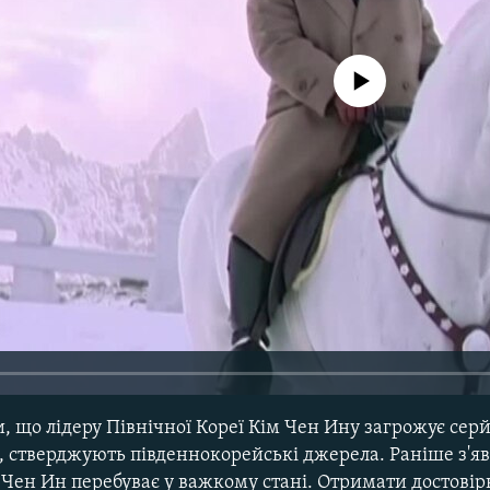
No media source currently avail
, що лідеру Північної Кореї Кім Чен Ину загрожує сер
ці, стверджують південнокорейські джерела. Раніше з'я
 Чен Ин перебуває у важкому стані. Отримати достовір