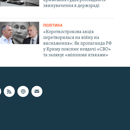
звинувачення в держзраді
ПОЛІТИКА
«Короткострокова акція
перетворилася на війну на
виснаження»: Як пропаганда РФ
у Криму пояснює невдачі «СВО»
та залякує «мінними атаками»