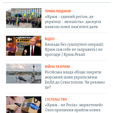
ПРАВА ЛЮДИНИ
«Крим – єдиний регіон, де
українці – меншість»: дискусія
навколо нової пам'ятної дати
ВІДЕО
Блокада без сухопутної операції:
Крим сам себе не заправить і не
прогодує | Крим.Реалії
ВІЙНА ТА КРИМ
Російська влада обіцяє закрити
морський шлях українським
БпЛА до Севастополя. Чи реально
це?
СУСПІЛЬСТВО
«Крим – не Росія»: маркетплейс
Ozon припинив прийом нових