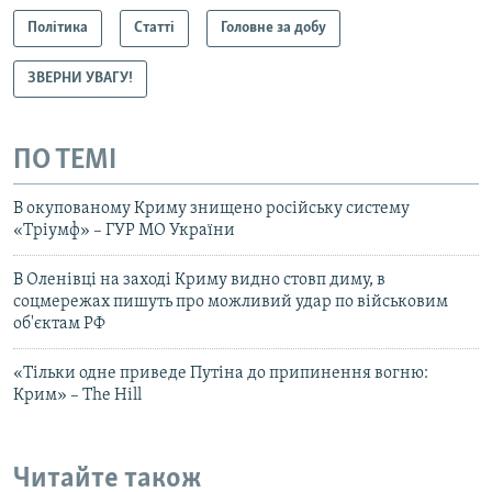
Політика
Статті
Головне за добу
ЗВЕРНИ УВАГУ!
ПО ТЕМІ
В окупованому Криму знищено російську систему
«Тріумф» – ГУР МО України
В Оленівці на заході Криму видно стовп диму, в
соцмережах пишуть про можливий удар по військовим
об'єктам РФ
«Тільки одне приведе Путіна до припинення вогню:
Крим» – Тhe Нill
Читайте також