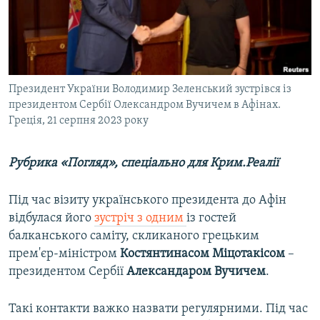
ВІДЕОУРОКИ «ELIFBE»
Русский
СВІДЧЕННЯ ОКУПАЦІЇ
Qırımtatar
УКРАЇНСЬКА ПРОБЛЕМА КРИМУ
ДОЛУЧАЙСЯ!
Президент України Володимир Зеленський зустрівся із
ІНФОГРАФІКА
президентом Сербії Олександром Вучичем в Афінах.
Греція, 21 серпня 2023 року
Усі сайти RFE/RL
Рубрика «Погляд», спеціально для Крим.Реалії
Під час візиту українського президента до Афін
відбулася його
зустріч з одним
із гостей
балканського саміту, скликаного грецьким
прем'єр-міністром
Костянтинасом Міцотакісом
–
президентом Сербії
Александаром Вучичем
.
Такі контакти важко назвати регулярними. Під час