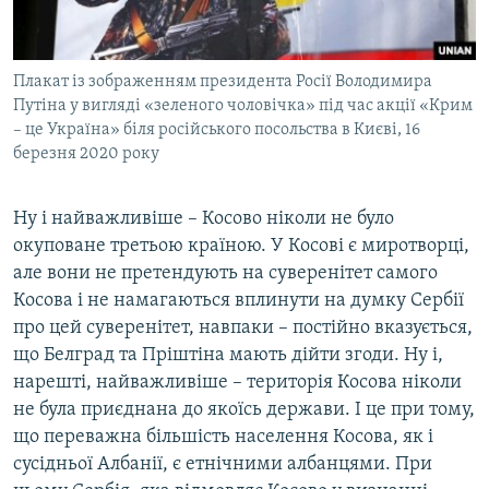
Плакат із зображенням президента Росії Володимира
Путіна у вигляді «зеленого чоловічка» під час акції «Крим
– це Україна» біля російського посольства в Києві, 16
березня 2020 року
Ну і найважливіше – Косово ніколи не було
окуповане третьою країною. У Косові є миротворці,
але вони не претендують на суверенітет самого
Косова і не намагаються вплинути на думку Сербії
про цей суверенітет, навпаки – постійно вказується,
що Белград та Пріштіна мають дійти згоди. Ну і,
нарешті, найважливіше – територія Косова ніколи
не була приєднана до якоїсь держави. І це при тому,
що переважна більшість населення Косова, як і
сусідньої Албанії, є етнічними албанцями. При