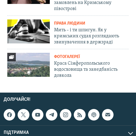
замовлень на Кримському
півострові
ПРАВА ЛЮДИНИ
Мить – і ти шпигун. Як у
кримських судах розглядають
звинувачення в держзраді
ФОТОГАЛЕРЕЇ
Краса Сімферопольського
водосховища та занедбаність
довкола
ДОЛУЧАЙСЯ!
ПІДТРИМКА