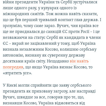
війни президенти України та Сербії зустрічалися
лише одного разу, у кулуарах одного із
міжнародних самітів. Тож можна навіть сказати,
що це був перший тривалий контакт глав держав. І
зрозуміло, чому саме зараз. Вучич, чия країна все
ще не приєдналася до санкцій ЄС проти Росії – і це
незважаючи на статус Сербії як кандидата в члени
ЄС – вкрай не зацікавлений у тому, щоб Україна
визнала незалежним Косово, колишню сербську
автономію, визнану як суверенну державу
десятками країн світу. Нещодавно
він навіть
попередив
, що якщо Україна визнає Косово, то
«втратить усе».
У Києві могли сприйняти цю заяву сербського
президента як приховану загрозу, але насправді
Вучич, швидше за все, говорив про те, що,
визнавши Косово, Україна відмовиться від