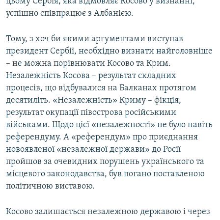
цьому Сербія, яка відмовляє Косово у визнанні,
успішно співпрацює з Албанією.
Тому, з хоч би якими аргументами виступав
президент Сербії, необхідно визнати найголовніше
– не можна порівнювати Косово та Крим.
Незалежність Косова – результат складних
процесів, що відбувалися на Балканах протягом
десятиліть. «Незалежність» Криму – фікція,
результат окупації півострова російськими
військами. Щодо цієї «незалежності» не було навіть
референдуму. А «референдум» про приєднання
новоявленої «незалежної держави» до Росії
пройшов за очевидних порушень українського та
місцевого законодавства, був погано поставленою
політичною виставою.
Косово залишається незалежною державою і через