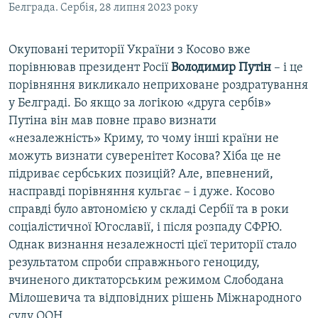
Белграда. Сербія, 28 липня 2023 року
Окуповані території України з Косово вже
порівнював президент Росії
Володимир Путін
– і це
порівняння викликало неприховане роздратування
у Белграді. Бо якщо за логікою «друга сербів»
Путіна він мав повне право визнати
«незалежність» Криму, то чому інші країни не
можуть визнати суверенітет Косова? Хіба це не
підриває сербських позицій? Але, впевнений,
насправді порівняння кульгає – і дуже. Косово
справді було автономією у складі Сербії та в роки
соціалістичної Югославії, і після розпаду СФРЮ.
Однак визнання незалежності цієї території стало
результатом спроби справжнього геноциду,
вчиненого диктаторським режимом Слободана
Мілошевича та відповідних рішень Міжнародного
суду ООН.