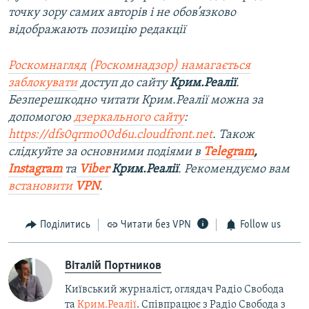
точку зору самих авторів і не обов’язково
відображають позицію редакції
Роскомнагляд (Роскомнадзор) намагається
заблокувати
доступ до сайту
Крим.Реалії
.
Безперешкодно читати Крим.Реалії можна за
допомогою
дзеркального сайту
:
https://dfs0qrmo00d6u.cloudfront.net
. Також
слідкуйте за основними подіями в
Telegram
,
Instagram
та
Viber
Крим.Реалії
. Рекомендуємо вам
встановити
VPN
.
Поділитись
Читати без VPN
Follow us
Віталій Портников
Київський журналіст, оглядач Радіо Свобода
та
Крим.Реалії
. Співпрацює з Радіо Свобода з