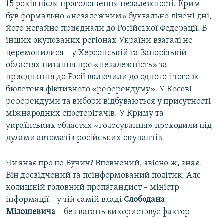
15 років після проголошення незалежності. Крим
був формально «незалежним» буквально лічені дні,
його негайно приєднали до Російської Федерації. В
інших окупованих регіонах України взагалі не
церемонилися – у Херсонській та Запорізькій
областях питання про «незалежність» та
приєднання до Росії включили до одного і того ж
бюлетеня фіктивного «референдуму». У Косові
референдуми та вибори відбуваються у присутності
міжнародних спостерігачів. У Криму та
українських областях «голосування» проходили під
дулами автоматів російських окупантів.
Чи знає про це Вучич? Впевнений, звісно ж, знає.
Він досвідчений та поінформований політик. Але
колишній головний пропагандист – міністр
інформації – у тій самій владі
Слободана
Мілошевича
– без вагань використовує фактор