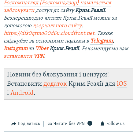
Роскомнагляд (Роскомнадзор) намагається
заблокувати
доступ до сайту
Крим.Реалії
.
Безперешкодно читати Крим.Реалії можна за
допомогою
дзеркального сайту
:
https://dfs0qrmo00d6u.cloudfront.net
. Також
слідкуйте за основними подіями в
Telegram
,
Instagram
та
Viber
Крим.Реалії
. Ре
комендуємо вам
встановити
VPN
.
Новини без блокування і цензури!
Встановити
додаток
Крим.Реалії для
iOS
і
Android
.
Поділитись
Читати без VPN
Follow us