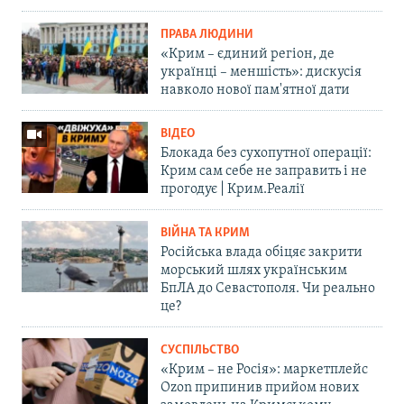
ПРАВА ЛЮДИНИ
«Крим – єдиний регіон, де
українці – меншість»: дискусія
навколо нової пам'ятної дати
ВІДЕО
Блокада без сухопутної операції:
Крим сам себе не заправить і не
прогодує | Крим.Реалії
ВІЙНА ТА КРИМ
Російська влада обіцяє закрити
морський шлях українським
БпЛА до Севастополя. Чи реально
це?
СУСПІЛЬСТВО
«Крим – не Росія»: маркетплейс
Ozon припинив прийом нових