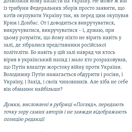
дозволили йому напасти на Україну. Не може ж він
із трибуни Федеральних зборів просто заявити, що
хотів окупувати Україну так, як перед цим окупував
Крим і Донбас. От і доводиться викручуватися,
викручуватися, викручуватися – і, думаю, при
цьому розуміти, що йому ніхто не вірить навіть у
залі, де зібралися представники російської
політеліти. Бо навіть у цій залі навряд чи хтось
вірив в український напад і мало хто розраховував,
що Путін влаштує жорстоку війну проти України.
Володимир Путін намагається обдурити і росіян, і
Україну, і Захід, і своїх чиновників. Але хіба не себе
він обманює найбільше?
Думки, висловлені в рубриці «Погляд», передають
точку зору самих авторів і не завжди відображають
позицію редакції