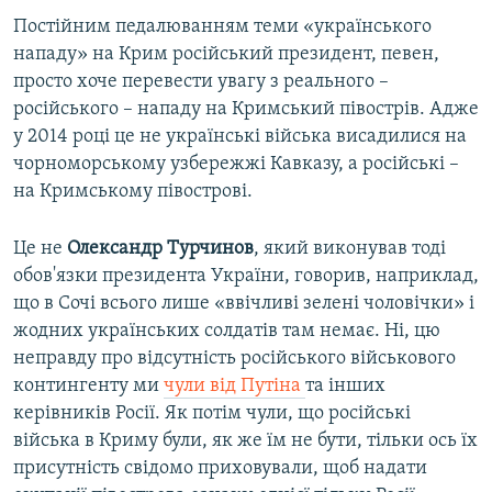
Постійним педалюванням теми «українського
нападу» на Крим російський президент, певен,
просто хоче перевести увагу з реального –
російського – нападу на Кримський півострів. Адже
у 2014 році це не українські війська висадилися на
чорноморському узбережжі Кавказу, а російські –
на Кримському півострові.
Це не
Олександр Турчинов
, який виконував тоді
обов'язки президента України, говорив, наприклад,
що в Сочі всього лише «ввічливі зелені чоловічки» і
жодних українських солдатів там немає. Ні, цю
неправду про відсутність російського військового
контингенту ми
чули від Путіна
та інших
керівників Росії. Як потім чули, що російські
війська в Криму були, як же їм не бути, тільки ось їх
присутність свідомо приховували, щоб надати