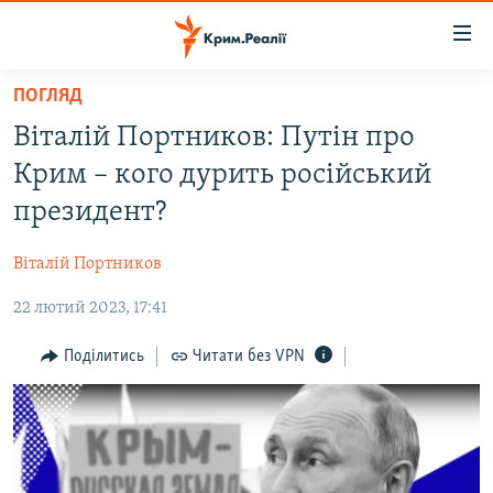
Доступність
посилання
Перейти
ПОГЛЯД
до
НОВИНИ
Віталій Портников: Путін про
основного
ВОДА.КРИМ
матеріалу
Крим – кого дурить російський
ВІДЕО ТА ФОТО
Перейти
президент?
до
ПОЛІТИКА
основної
Віталій Портников
БЛОГИ
навігації
Перейти
22 лютий 2023, 17:41
ПОГЛЯД
до
ІНТЕРВ'Ю
Поділитись
Читати без VPN
пошуку
ВСЕ ЗА ДЕНЬ
СПЕЦПРОЕКТИ
ЯК ОБІЙТИ БЛОКУВАННЯ
ДЕПОРТАЦІЯ