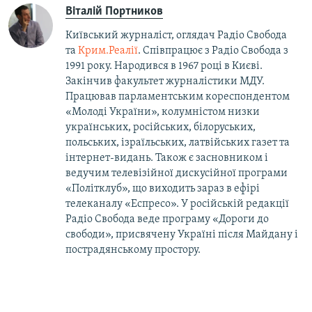
Віталій Портников
Київський журналіст, оглядач Радіо Свобода
та
Крим.Реалії
. Співпрацює з Радіо Свобода з
1991 року. Народився в 1967 році в Києві.
Закінчив факультет журналістики МДУ.
Працював парламентським кореспондентом
«Молоді України», колумністом низки
українських, російських, білоруських,
польських, ізраїльських, латвійських газет та
інтернет-видань. Також є засновником і
ведучим телевізійної дискусійної програми
«Політклуб», що виходить зараз в ефірі
телеканалу «Еспресо». У російській редакції
Радіо Свобода веде програму «Дороги до
свободи», присвячену Україні після Майдану і
пострадянському простору.