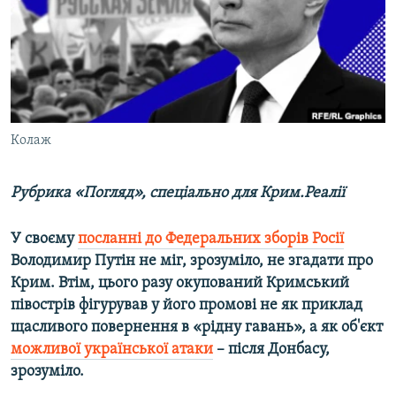
ВІДЕОУРОКИ «ELIFBE»
Русский
СВІДЧЕННЯ ОКУПАЦІЇ
Qırımtatar
УКРАЇНСЬКА ПРОБЛЕМА КРИМУ
ДОЛУЧАЙСЯ!
ІНФОГРАФІКА
Колаж
Рубрика «Погляд», спеціально для Крим.Реалії
Усі сайти RFE/RL
У своєму
посланні до Федеральних зборів Росії
Володимир Путін не міг, зрозуміло, не згадати про
Крим. Втім, цього разу окупований Кримський
півострів фігурував у його промові не як приклад
щасливого повернення в «рідну гавань», а як об'єкт
можливої української атаки
– після Донбасу,
зрозуміло.