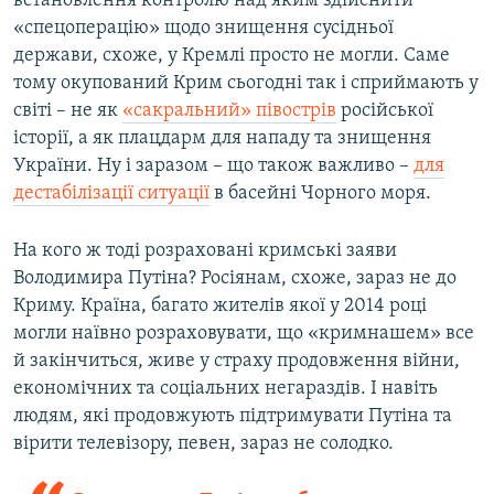
встановлення контролю над яким здійснити
«спецоперацію» щодо знищення сусідньої
держави, схоже, у Кремлі просто не могли. Саме
тому окупований Крим сьогодні так і сприймають у
світі – не як
«сакральний» півострів
російської
історії, а як плацдарм для нападу та знищення
України. Ну і заразом – що також важливо –
для
дестабілізації ситуації
в басейні Чорного моря.
На кого ж тоді розраховані кримські заяви
Володимира Путіна? Росіянам, схоже, зараз не до
Криму. Країна, багато жителів якої у 2014 році
могли наївно розраховувати, що «кримнашем» все
й закінчиться, живе у страху продовження війни,
економічних та соціальних негараздів. І навіть
людям, які продовжують підтримувати Путіна та
вірити телевізору, певен, зараз не солодко.