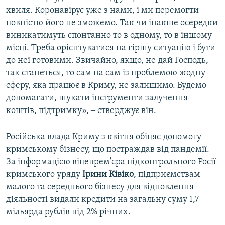
хвиля. Коронавірус уже з нами, і ми перемогти
повністю його не зможемо. Так чи інакше осередки
виникатимуть спонтанно то в одному, то в іншому
місці. Треба орієнтуватися на гіршу ситуацію і бути
до неї готовими. Звичайно, якщо, не дай Господь,
так станеться, то сам на сам із проблемою жодну
сферу, яка працює в Криму, не залишимо. Будемо
допомагати, шукати інструменти залучення
коштів, підтримку», ‒ стверджує він.
Російська влада Криму з квітня обіцяє допомогу
кримському бізнесу, що постраждав від пандемії.
За інформацією віцепрем'єра підконтрольного Росії
кримського уряду
Ірини Ківіко
, підприємствам
малого та середнього бізнесу для відновлення
діяльності видали кредити на загальну суму 1,7
мільярда рублів під 2% річних.