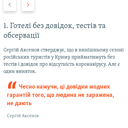
P
N
r
e
e
x
v
t
1. Готелі без довідок, тестів та
i
s
обсервації
o
l
u
i
Сергій Аксенов стверджує, що в нинішньому сезоні
s
d
російських туристів у Криму прийматимуть без
s
e
тестів і довідок про відсутність коронавірусу. Але є
l
один виняток.
i
d
Чесно кажучи, ці довідки жодних
e
гарантій того, що людина не заражена,
не дають
Сергій Аксенов