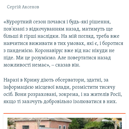
Сергій Аксенов
«Курортний сезон почався і будь-які рішення,
пов'язані з відкочуванням назад, матимуть ще
більші й гірші наслідки. На мій погляд, треба вже
навчитися виживати в тих умовах, які є, і боротися
з пандемією. Коронавірус вже від нас нікуди не
піде. Ми це розуміємо. Але повертатися назад
можливості немає», ‒ сказав він.
Наразі в Криму діють обсерватори, здатні, за
інформацією місцевої влади, розмістити тисячу
осіб. Вони розраховані, зокрема, і на жителів Росії,
якщо ті захочуть добровільно ізолюватися в них.