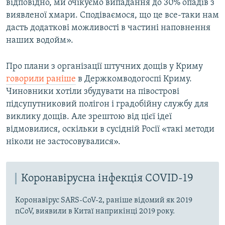
відповідно, ми очікуємо випадання до 30% опадів з
виявленої хмари. Сподіваємося, що це все-таки нам
дасть додаткові можливості в частині наповнення
наших водойм».
Про плани з організації штучних дощів у Криму
говорили раніше
в Держкомводогоспі Криму.
Чиновники хотіли збудувати на півострові
підсупутниковий полігон і градобійну службу для
виклику дощів. Але зрештою від цієї ідеї
відмовилися, оскільки в сусідній Росії «такі методи
ніколи не застосовувалися».
Коронавірусна інфекція COVID-19
Коронавірус SARS-CoV-2, раніше відомий як 2019
nCoV, виявили в Китаї наприкінці 2019 року.