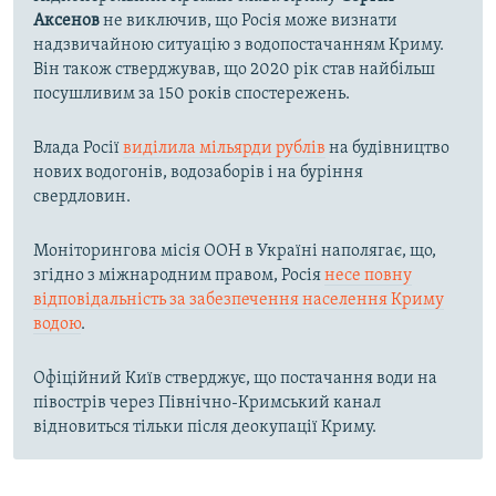
Аксенов
не виключив, що Росія може визнати
надзвичайною ситуацію з водопостачанням Криму.
Він також стверджував, що 2020 рік став найбільш
посушливим за 150 років спостережень.
Влада Росії
виділила мільярди рублів
на будівництво
нових водогонів, водозаборів і на буріння
свердловин.
Моніторингова місія ООН в Україні наполягає, що,
згідно з міжнародним правом, Росія
несе повну
відповідальність за забезпечення населення Криму
водою
.
Офіційний Київ стверджує, що постачання води на
півострів через Північно-Кримський канал
відновиться тільки після деокупації Криму.