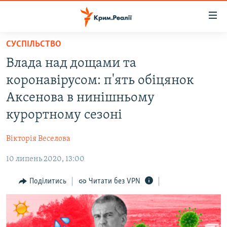
Доступність
посилання
Перейти
СУСПІЛЬСТВО
до
НОВИНИ
Влада над дощами та
основного
ВОДА.КРИМ
матеріалу
коронавірусом: п'ять обіцянок
ВІДЕО ТА ФОТО
Перейти
Аксенова в нинішньому
до
ПОЛІТИКА
курортному сезоні
основної
БЛОГИ
навігації
Вікторія Веселова
Перейти
ПОГЛЯД
до
10 липень 2020, 13:00
ІНТЕРВ'Ю
пошуку
ВСЕ ЗА ДЕНЬ
Поділитись
Читати без VPN
СПЕЦПРОЕКТИ
ЯК ОБІЙТИ БЛОКУВАННЯ
ДЕПОРТАЦІЯ