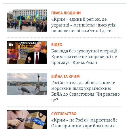
ПРАВА ЛЮДИНИ
«Крим – єдиний регіон, де
українці – меншість»: дискусія
навколо нової пам'ятної дати
ВІДЕО
Блокада без сухопутної операції:
Крим сам себе не заправить і не
прогодує | Крим.Реалії
ВІЙНА ТА КРИМ
Російська влада обіцяє закрити
морський шлях українським
БпЛА до Севастополя. Чи реально
це?
СУСПІЛЬСТВО
«Крим – не Росія»: маркетплейс
Ozon припинив прийом нових