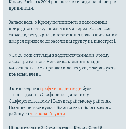
Криму Росією в 2014 році поставки води на півострів
припинили.
Запаси води в Криму поповнюють з водосховищ
природного стоку і підземних джерел. За заявами
екологів, регулярне використання води з підземних
джерел призвело до засолення ґрунту на півострові.
У 2020 році ситуація з водопостачанням в Криму
стала критичною. Невелика кількість опадів і
малосніжна зима призвели до посухи, стверджують
кримські вчені.
З кінця серпня
графіки подачі води
були
запроваджені в Сімферополі, а також у
Сімферопольському і Бахчисарайському районах.
Пізніше це торкнулося Білогірська і Білогірського
району та
частково Алушти
.
Підконтрольний Кремлю глава Криму
Сергій