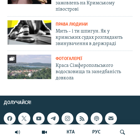
замовлень на Кримському
півострові
ПРАВА ЛЮДИНИ
Мить – і ти шпигун. Як у
кримських судах розглядають
звинувачення в держзраді
ФОТОГАЛЕРЕЇ
Краса Сімферопольського
водосховища та занедбаність
довкола
ДОЛУЧАЙСЯ!
КТА
РУС
ПІДТРИМКА