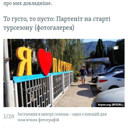
про них докладніше.
То густо, то пусто: Партеніт на старті
турсезону (фотогалерея)
Інсталяція в центрі селища – одна з локацій для
1/20
пам'ятних фотографій