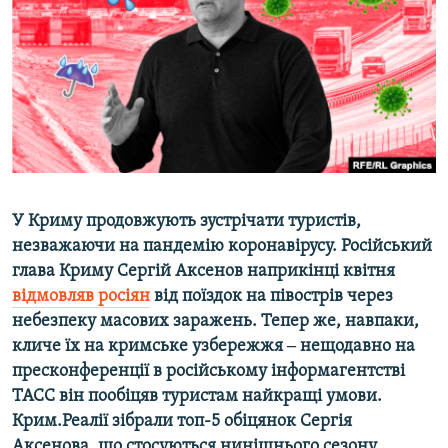
ВІДЕОУРОКИ «ELIFBE»
Русский
СВІДЧЕННЯ ОКУПАЦІЇ
Qırımtatar
УКРАЇНСЬКА ПРОБЛЕМА КРИМУ
ДОЛУЧАЙСЯ!
ІНФОГРАФІКА
Усі сайти RFE/RL
У Криму продовжують зустрічати туристів,
незважаючи на пандемію коронавірусу. Російський
глава Криму Сергій Аксенов наприкінці квітня
відмовляв росіян
від поїздок на півострів через
небезпеку масових заражень. Тепер же, навпаки,
кличе їх на кримське узбережжя ‒ нещодавно на
пресконференції в російському інформагентстві
ТАСС він пообіцяв туристам найкращі умови.
Крим.Реалії зібрали топ-5 обіцянок Сергія
Аксенова, що стосуються нинішнього сезону.