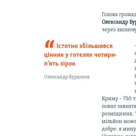
Голова громад
Олександр Бу
через липневу
Істотно збільшився
цінник у готелях чотири-
п'ять зірок
Олександр Бурдонов
Криму –​ 750 
повне заванта
розміщення. Т
мільйон може 
добре: я мину