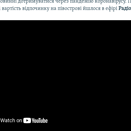
овинні дотримуватися через пандемію коронавірусу. 
і вартість відпочинку на півострові йшлося в ефірі
Радіо