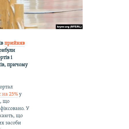
ів
прийняв
прибули
тів і
лів, причому
ортал
с на 25%
у
, що
афіксовано. У
ажають, що
их засоби