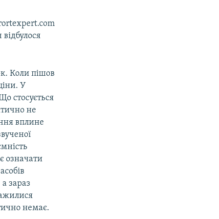
rortexpert.com
 відбулося
ок. Коли пішов
ціни. У
 Що стосується
ктично не
ання вплине
звученої
ємність
ає означати
засобів
 а зараз
тажилися
ктично немає.