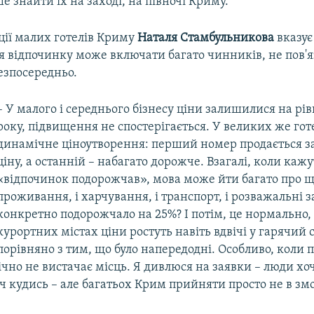
е знайти їх на заході, на півночі Криму.
ції малих готелів Криму
Наталя Стамбульникова
вказує
 відпочинку може включати багато чинників, не пов'я
езпосередньо.
– У малого і середнього бізнесу ціни залишилися на рі
року, підвищення не спостерігається. У великих же гот
динамічне ціноутворення: перший номер продається з
ціну, а останній –​ набагато дорожче. Взагалі, коли каж
«відпочинок подорожчав», мова може йти багато про що
проживання, і харчування, і транспорт, і розважальні 
конкретно подорожчало на 25%? І потім, це нормально,
курортних містах ціни ростуть навіть вдвічі у гарячий 
порівняно з тим, що було напередодні. Особливо, коли 
чно не вистачає місць. Я дивлюся на заявки –​ люди хо
ч кудись –​ але багатьох Крим прийняти просто не в змо