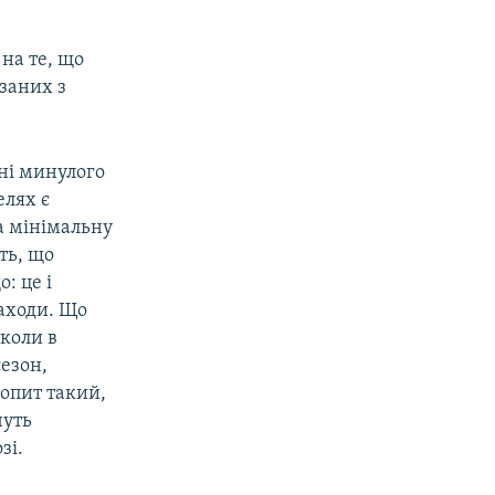
 на те, що
заних з
вні минулого
елях є
а мінімальну
уть, що
: це і
заходи. Що
 коли в
сезон,
попит такий,
чуть
зі.