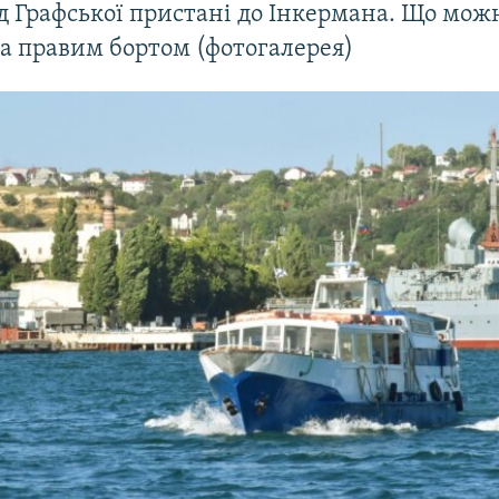
д Графської пристані до Інкермана. Що мож
а правим бортом (фотогалерея)