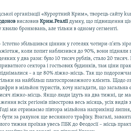
ської організації «Курортний Крим», творець сайту ku
рдонов
висловив
Крим.Реалії
думку, що підвищення цін
 хвилю бронювань, але тільки в одному сегменті.
– Істотно збільшився цінник у готелях чотири-п'ять зір
ажіотаж, коли попит наблизився до 90%, вони підняли 
деяких у два рази: було 10 тисяч рублів, стало 20 тисяч.
приватного сектора і гостьових будинків, там ціни пра
піднімалися –​ а це 80% ліжко-місць. Так що подорожч
тільки на найбільш платоспроможного клієнта. Щодо о
цифри в мільйон туристів, хочу нагадати, що загальна 
тисяч ліжко-місць. Якщо люди їдуть на два тижні, це м
ження всіх регіонів півострова весь місяць, усіх видів 
оді ми отримаємо півтора мільйона наприкінці липня,
бути за рахунок ще весняного трафіку. Взагалі, заван
лого тижня проїхав увесь ПБК до Феодосії –​ місць пра