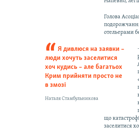
Напевно, легш
Голова Асоціа
подорожчання
отельерами б
Я дивлюся на заявки –​
люди хочуть заселитися
хоч кудись –​ але багатьох
Крим прийняти просто не
в змозі
Наталя Стамбульникова
що катастрофі
заселитися хо