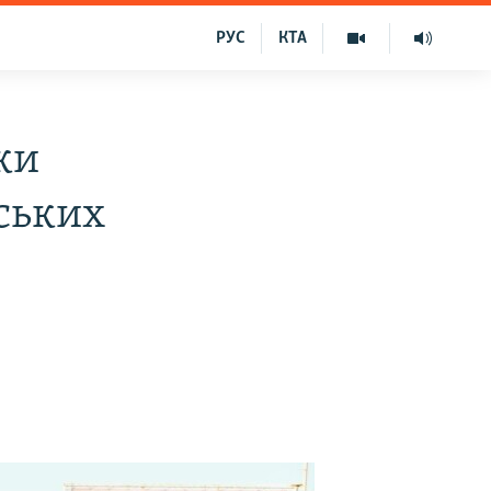
РУС
КТА
ки
ських