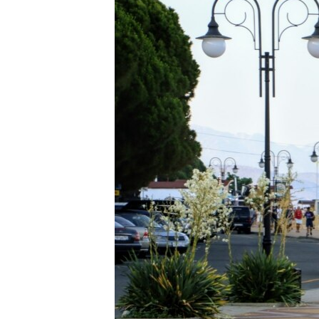
ВІДЕОУРОКИ «ELIFBE»
СВІДЧЕННЯ ОКУПАЦІЇ
УКРАЇНСЬКА ПРОБЛЕМА КРИМУ
ІНФОГРАФІКА