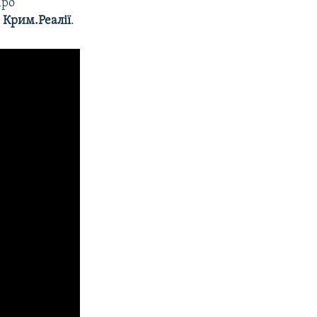
Про
 Крим.Реалії
.