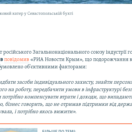
овий катер у Севастопольській бухті
 російського Загальнонаціонального союзу індустрії г
ов
повідомив
«РИА Новости Крым», що подорожчання 
бумовлено об'єктивними факторами:
дбати засоби індивідуального захисту, знайти персона
го на роботу, передбачити умови в інфраструктурі без
и потрібно компенсувати втрати і доходи, що випадают
ю, бізнес говорить, що не отримав підтримки від держа
вала, і потрібно якось вижити».
БІЛЬШЕ ПО ТЕМІ: