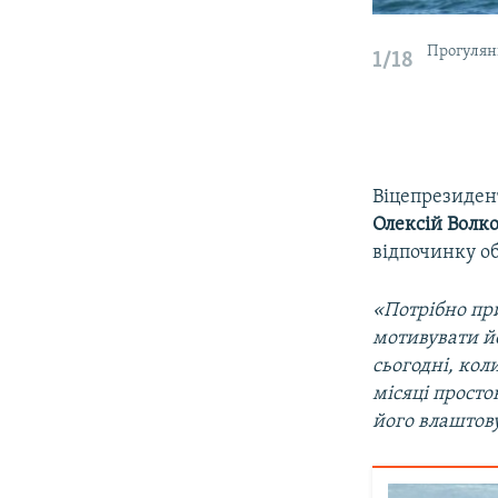
Прогулянк
1/18
Віцепрезидент
Олексій Волк
відпочинку о
«Потрібно при
мотивувати йо
сьогодні, кол
місяці просто
його влаштову