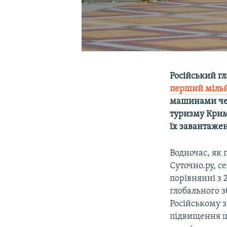
Російський гл
перший мільй
машинами чере
туризму Криму
їх завантаже
Водночас, як
Суточно.ру, с
порівнянні з 
глобального з
Російському з
підвищення ці