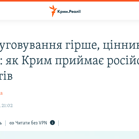
уговування гірше, цінни
: як Крим приймає росій
тів
ка
 21:02
ь
Читати без VPN