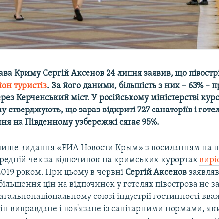
ава Криму Сергій Аксенов 24 липня заявив, що півостр
он туристів
. За його даними, більшість з них –​ 63% –​ 
з Керченський міст. У російському міністерстві курор
 стверджують, що зараз відкриті 727 санаторіїв і готе
ння на Південному узбережжі сягає 95%.
 пише видання «РИА Новости Крым» з посиланням на п
ередній чек за відпочинок на кримських курортах
вирі
2019 роком. При цьому в червні
Сергій Аксенов
заявляв
більшення цін на відпочинок у готелях півострова не з
агальнонаціональному союзі індустрії гостинності вв
н виправдане і пов'язане із санітарними нормами, як