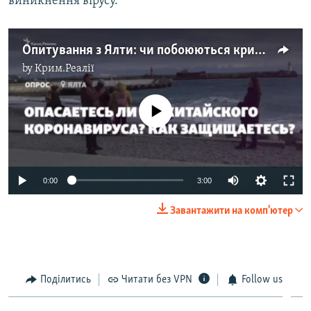
виникнення вірусу.
Опитування з Ялти: чи побоюються кримчани китайського коронавірусу? (відео)
by
Крим.Реалії
No media source currently available
Auto
0:00
3:00
270p
Завантажити на комп'ютер
360p
Auto
270p
360p
404p
404p
1080p
Поділитись
Читати без VPN
Follow us
1080p