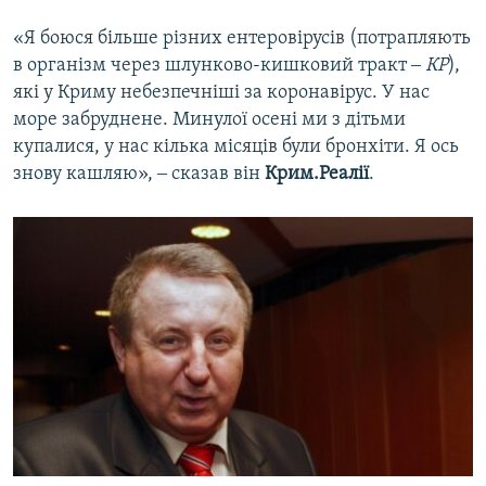
«Я боюся більше різних ентеровірусів (потрапляють
в організм через шлунково-кишковий тракт ‒
КР
),
які у Криму небезпечніші за коронавірус. У нас
море забруднене. Минулої осені ми з дітьми
купалися, у нас кілька місяців були бронхіти. Я ось
знову кашляю», ‒ сказав він
Крим.Реалії
.