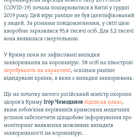
Коронавірусна інфекція нового типу 2019-nCov
(COVID-19) почала поширюватися в Китаї у грудні
2019 року. Цей вірус раніше не був ідентифікований
у людей. За різними повідомленнями, у світі цією
хворобою заразилися 95,4 тисячі осіб. Для 3,2 тисячі
вона виявилася смертельною.
У Криму поки не зафіксовані випадки
захворювання на коронавірус. 58 осіб на півострові
перебувають на карантині
, оскільки раніше
відвідували країни, в яких є випадки захворювань.
Ще на початку лютого російський міністр охорони
здоров'я Криму
Ігор Чемоданов
підписав наказ
,
яким зобов'язав керівників кримських медичних
установ забезпечити цілодобове інформування про
моніторинг виявлення можливих випадків
захворюваності на коронавірус.