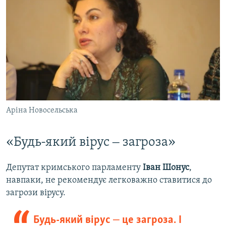
Аріна Новосельська
«Будь-який вірус ‒ загроза»
Депутат кримського парламенту
Іван Шонус
,
навпаки, не рекомендує легковажно ставитися до
загрози вірусу.
Будь-який вірус ‒ це загроза. І