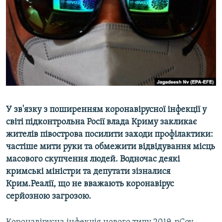
ВІДЕОУРОКИ «ELIFBE»
Русский
СВІДЧЕННЯ ОКУПАЦІЇ
Qırımtatar
УКРАЇНСЬКА ПРОБЛЕМА КРИМУ
ДОЛУЧАЙСЯ!
ІНФОГРАФІКА
Усі сайти RFE/RL
У зв'язку з поширенням коронавірусної інфекції у
світі підконтрольна Росії влада Криму закликає
жителів півострова посилити заходи профілактики:
частіше мити руки та обмежити відвідування місць
масового скупчення людей. Водночас деякі
кримські міністри та депутати зізналися
Крим.Реалії, що не вважають коронавірус
серйозною загрозою.