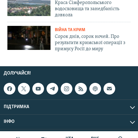
Краса Сімферопольського
водосховища та занедбаність
довкола
ВІЙНА ТА КРИМ
Сорок днів, сорок ночей. Про
результати кримської операції з
примусу Росії до миру
ДОЛУЧАЙСЯ!
ПІДТРИМКА
ІНФО
© Крим.Реалії, 2026 | Усі права застережено.