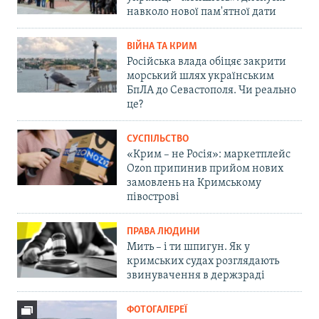
навколо нової пам'ятної дати
ВІЙНА ТА КРИМ
Російська влада обіцяє закрити
морський шлях українським
БпЛА до Севастополя. Чи реально
це?
СУСПІЛЬСТВО
«Крим – не Росія»: маркетплейс
Ozon припинив прийом нових
замовлень на Кримському
півострові
ПРАВА ЛЮДИНИ
Мить – і ти шпигун. Як у
кримських судах розглядають
звинувачення в держзраді
ФОТОГАЛЕРЕЇ