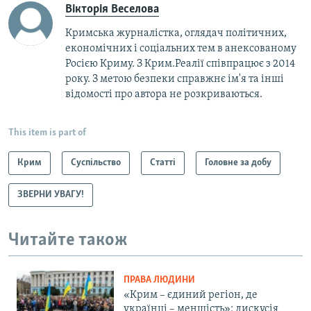
Вікторія Веселова
Кримська журналістка, оглядач політичних,
економічних і соціальних тем в анексованому
Росією Криму. З Крим.Реалії співпрацює з 2014
року. З метою безпеки справжнє ім'я та інші
відомості про автора не розкриваються.
This item is part of
Крим
Суспільство
Статті
Головне за добу
ЗВЕРНИ УВАГУ!
Читайте також
ПРАВА ЛЮДИНИ
«Крим – єдиний регіон, де
українці – меншість»: дискусія