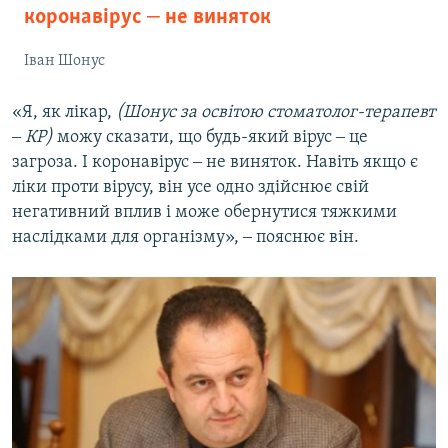
коронавірус ‒ не виняток
Іван Шонус
«Я, як лікар,
(Шонус за освітою стоматолог-терапевт
‒ КР)
можу сказати, що будь-який вірус ‒ це
загроза. І коронавірус ‒ не виняток. Навіть якщо є
ліки проти вірусу, він усе одно здійснює свій
негативний вплив і може обернутися тяжкими
наслідками для організму», ‒ пояснює він.