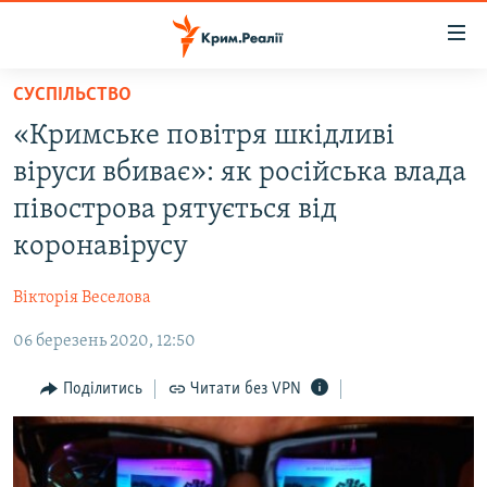
Доступність
посилання
Перейти
СУСПІЛЬСТВО
до
НОВИНИ
«Кримське повітря шкідливі
основного
ВОДА.КРИМ
матеріалу
віруси вбиває»: як російська влада
ВІДЕО ТА ФОТО
Перейти
півострова рятується від
до
ПОЛІТИКА
коронавірусу
основної
БЛОГИ
навігації
Вікторія Веселова
Перейти
ПОГЛЯД
до
06 березень 2020, 12:50
ІНТЕРВ'Ю
пошуку
ВСЕ ЗА ДЕНЬ
Поділитись
Читати без VPN
СПЕЦПРОЕКТИ
ЯК ОБІЙТИ БЛОКУВАННЯ
ДЕПОРТАЦІЯ