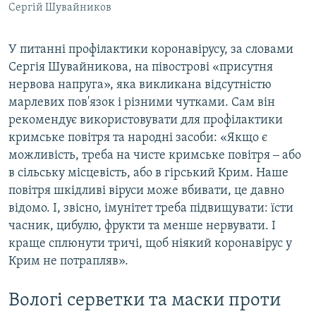
Сергій Шувайников
У питанні профілактики коронавірусу, за словами
Сергія Шувайникова, на півострові «присутня
нервова напруга», яка викликана відсутністю
марлевих пов'язок і різними чутками. Сам він
рекомендує використовувати для профілактики
кримське повітря та народні засоби: «Якщо є
можливість, треба на чисте кримське повітря ‒ або
в сільську місцевість, або в гірський Крим. Наше
повітря шкідливі віруси може вбивати, це давно
відомо. І, звісно, імунітет треба підвищувати: їсти
часник, цибулю, фрукти та менше нервувати. І
краще сплюнути тричі, щоб ніякий коронавірус у
Крим не потрапляв».
Вологі серветки та маски проти