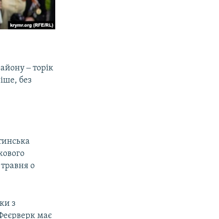
айону ‒ торік
іше, без
лтинська
кового
 травня о
ки з
«Феєрверк має