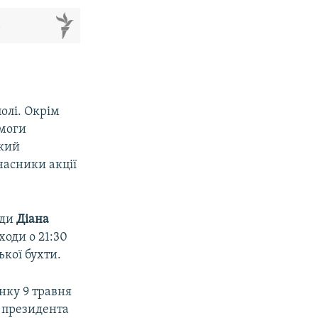
м
полі. Окрім
емоги
ький
асники акції
ади
Діана
ходи о 21:30
кої бухти.
нку 9 травня
я президента