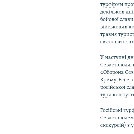
турфірми проп
декількох дні
бойової слави
військових ко
травня турис
святкових зах
У наступні дн
Севастополя,
«Оборона Сева
Криму. Всі ек
російської сл
тури коштують
Російські тур
Севастополем,
екскурсій) з 