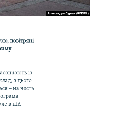
ою, повітряні
Криму
 асоціюють із
лад, з цього
ся ‒ на честь
рограма
ле в ній