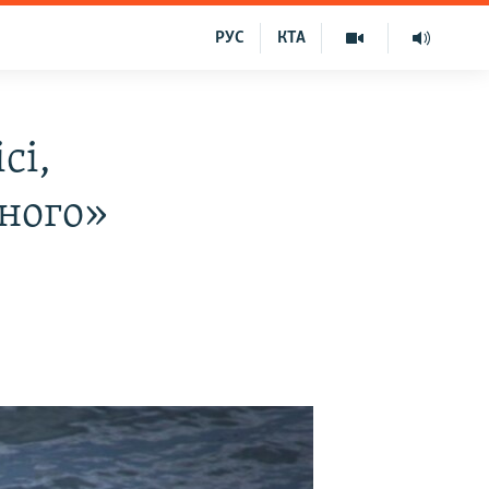
РУС
КТА
сі,
жного»