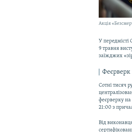
Акція «Безсмер
У передмісті 
9 травня вис
заїжджих «зі
Феєрверк 
Сотні тисяч р
централізован
феєрверку на 
21:00 з прич
Від виконавця
сертифікован