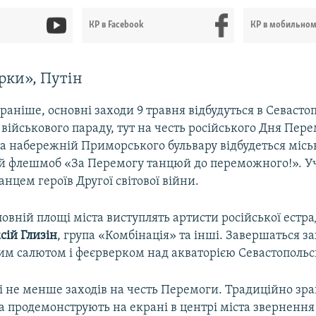
КР в Facebook
КР в мобильно
ірки», Путін
і раніше, основні заходи 9 травня відбудуться в Севасто
військового параду, тут на честь російського Дня Пер
а набережній Приморського бульвару відбудеться міс
 флешмоб «За Перемогу танцюй до переможного!». Уч
анцем героїв Другої світової війни.
ловній площі міста виступлять артисти російської естр
сій
Глизін
, група «Комбінація» та інші. Завершаться за
им салютом і феєрверком над акваторією Севастопольсь
і не менше заходів на честь Перемоги. Традиційно зра
а продемонструють на екрані в центрі міста зверненн