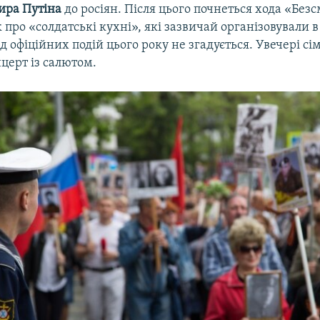
ира
Путіна
до росіян. Після цього почнеться хода «Без
 про «солдатські кухні», які зазвичай організовували в
ед офіційних подій цього року не згадується. Увечері с
церт із салютом.