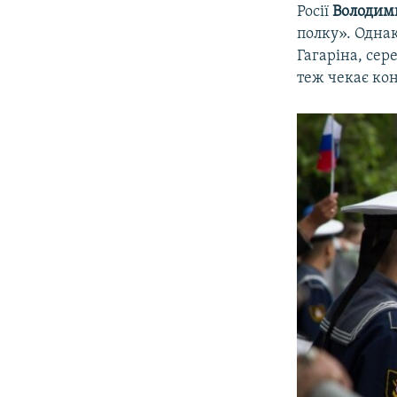
Росії
Володим
полку». Однак
Гагаріна, сер
теж чекає кон