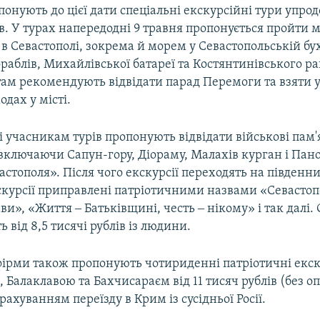
онують до цієї дати спеціальні екскурсійні тури упро
в. У турах напередодні 9 травня пропонується пройти 
 в Севастополі, зокрема й морем у Севастопольській бух
раблів, Михайлівської батареї та Костянтинівського рав
там рекомендують відвідати парад Перемоги та взяти у
одах у місті.
і учасникам турів пропонують відвідати військові пам
 включаючи Сапун-гору, Діораму, Малахів курган і Пан
стополя». Після чого екскурсії переходять на південн
скурсії приправлені патріотичними назвами «Севастопо
ави», «Життя ‒ Батьківщині, честь ‒ нікому» і так далі
 від 8,5 тисячі рублів із людини.
фірми також пропонують чотириденні патріотичні екск
 Балаклавою та Бахчисараєм від 11 тисяч рублів (без о
урахуванням переїзду в Крим із сусідньої Росії.