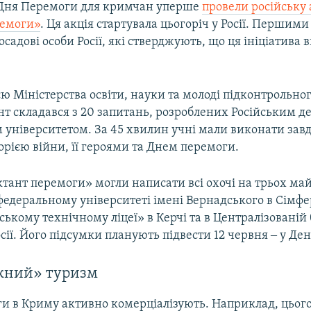
Дня Перемоги для кримчан уперше
провели російську
ремоги»
. Ця акція стартувала цьогоріч у Росії. Першими
осадові особи Росії, які стверджують, що ця ініціатива 
ю Міністерства освіти, науки та молоді підконтрольног
нт складався з 20 запитань, розроблених Російським 
 університетом. За 45 хвилин учні мали виконати зав
сторією війни, її героями та Днем перемоги.
тант перемоги» могли написати всі охочі на трьох ма
едеральному університеті імені Вернадського в Сімфер
ькому технічному ліцеї» в Керчі та в Централізованій 
сії. Його підсумки планують підвести 12 червня ‒ у День
жний» туризм
и в Криму активно комерціалізують. Наприклад, цього