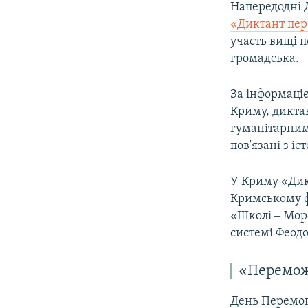
Напередодні 
«Диктант пе
участь вищі п
громадська.
За інформаціє
Криму, дикта
гуманітарним
пов'язані з і
У Криму «Дик
Кримському ф
«Школі ‒ Морс
системі Феодо
«Перемо
День Перемог