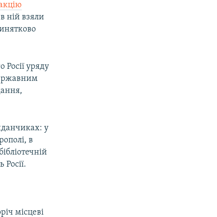
 акцію
 в ній взяли
винятково
о Росії уряду
державним
дання,
йданчиках: у
ополі, в
бібліотечній
 Росії.
річ місцеві