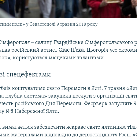
тний полк» у Севастополі 9 травня 2018 року
Сімферополя ‒ селищі Гвардійське Сімферопольського р
тупав російський артист
Стас
П'єха
. Цьогоріч усе скромн
рок», користуються місцевими талантами.
зі спецефектами
ублів коштуватиме свято Перемоги в Ялті. 7 травня «Я
а клубна система» закупила послуги з організації свят
честь російського Дня Перемоги. Феєрверк запустять 9
алу №8 Набережної Ялти.
 вимагається забезпечити яскраве свято ялтинцям тіль
ими матеріалами відповідно до держстандарту Росії. 