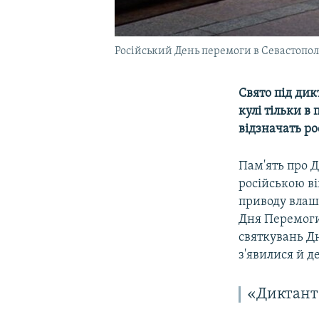
Російський День перемоги в Севастополі
Свято під дик
кулі тільки в
відзначать р
Пам'ять про Д
російською ві
приводу влашт
Дня Перемоги
святкувань Дн
з'явилися й д
«Диктант