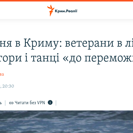
ня в Криму: ветерани в лі
тори і танці «до перемо
ва
, 20:30
ь
Читати без VPN