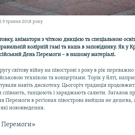
 9 травня 2018 року
товку, аніматори з чіткою дикцією та спеціальною освіт
 правильній колірній гамі та каша в заповіднику. Як у 
осійський День Перемоги – в нашому матеріалі.
ругу світову війну на півострові з року в рік переважно
йськовою технікою та концертами. Торік у Ялті, наприк
ували навіть дискотеку. Цьогоріч традиція продовжить
 співають, танцюють і заряджають салюти. Загалом п
я Перемоги в регіонах півострова вийшла не дешева, а
еякі нововведення.
 Перемоги»