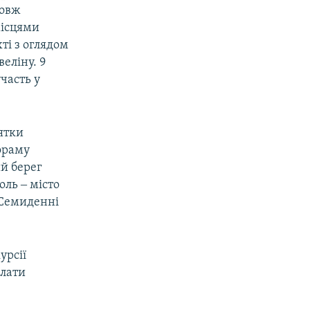
довж
місцями
ті з оглядом
еліну. 9
часть у
'ятки
ораму
ий берег
ль ‒ місто
. Семиденні
урсії
плати