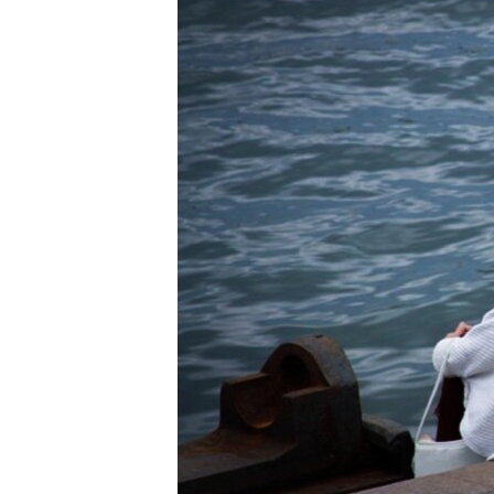
ВІДЕОУРОКИ «ELIFBE»
СВІДЧЕННЯ ОКУПАЦІЇ
УКРАЇНСЬКА ПРОБЛЕМА КРИМУ
ІНФОГРАФІКА