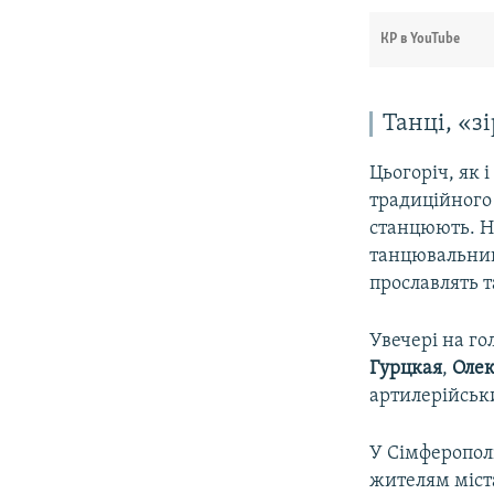
КР в YouTube
Танці, «з
Цьогоріч, як 
традиційного 
станцюють. Н
танцювальний
прославлять т
Увечері на го
Гурцкая
,
Олек
артилерійськ
У Сімферопол
жителям міст