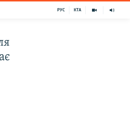
РУС
КТА
ля
ає