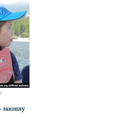
о
– законну