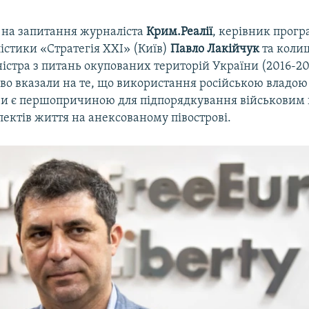
 на запитання журналіста
Крим.Реалії
, керівник прогр
істики «Стратегія XXI» (Київ)
Павло Лакійчук
та коли
істра з питань окупованих територій України (2016-2
во вказали на те, що використання російською владою
ази є першопричиною для підпорядкування військови
пектів життя на анексованому півострові.