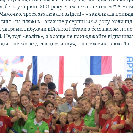
ьбек» у червні 2024 року. Чим це закінчилося!? А могл
Мамочко, треба звалювати звідси!» – закликала приїж
иця» на пляжі в Саках ще у серпні 2022 року, коли під
ударами вибухали військові літаки з боєзапасом на ае
. Ну, тоді «валіть», а краще не приїжджайте відпочива
дій – не місце для відпочинку», – наголосив Павло Лак