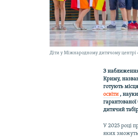
Діти у Міжнародному дитячому центрі 
З наближення
Криму, назва
готують місця
освіти
, наук
гарантованої
дитячий табір
У 2025 році п
яких зможуть 