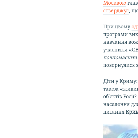
Москвою
гла
стверджує
, щ
При цьому
од
програми вихо
навчання вож
учасники «СВ
повномасштабн
повернулися з
Діти у Криму:
також «живий
об'єктів Росі
населення для
питання
Крим