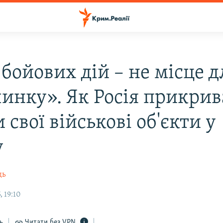
бойових дій – не місце д
чинку». Як Росія прикрив
 свої військові об'єкти у
у
дь
 19:10
ь
Читати без VPN