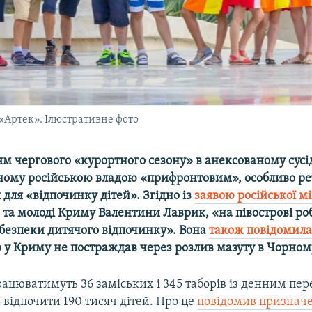
«Артек». Ілюстративне фото
м чергового «курортного сезону» в анексованому сусі
ному російською владою «прифронтовим», особливо ре
 для «відпочинку дітей». Згідно із
заявою російської м
и та молоді Криму Валентини Лаврик, «на півострові ро
 безпеки дитячого відпочинку». Вона
також повідомил
 у Криму не постраждав через розлив мазуту в Чорном
рацюватимуть 36 заміських і 345 таборів із денним пе
відпочити 190 тисяч дітей. Про це
повідомив признач