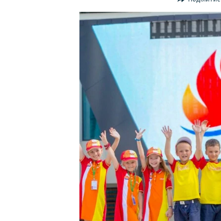
ВІДЕОУРОКИ «ELIFBE»
СВІДЧЕННЯ ОКУПАЦІЇ
УКРАЇНСЬКА ПРОБЛЕМА КРИМУ
ІНФОГРАФІКА