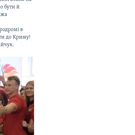
о бути й
джа
родромі в
ти до Криму!
ійчук.