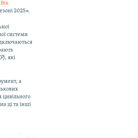
.
Він
езоні 2025».
ьної
ної системи
ідключаються
ивають
КР
), які
румент, а
ськових
я цивільного
на ці та інші