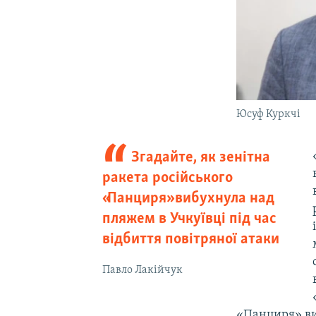
Юсуф Куркчі
Згадайте, як зенітна
ракета російського
«Панциря» вибухнула над
пляжем в Учкуївці під час
відбиття повітряної атаки
Павло Лакійчук
«Панциря» виб