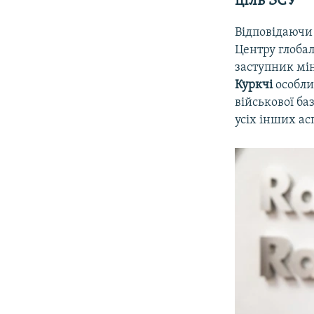
ціль ЗСУ
Відповідаючи
Центру глобал
заступник мін
Куркчі
особли
військової б
усіх інших ас