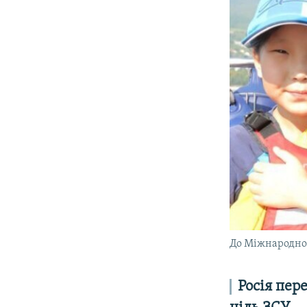
До Міжнародног
Росія пер