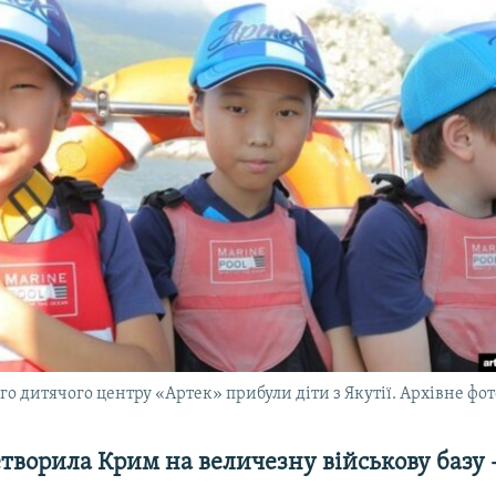
о дитячого центру «Артек» прибули діти з Якутії. Архівне фот
етворила Крим на величезну військову базу 