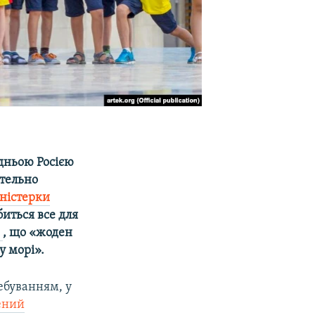
дньою Росією
тельно
іністерки
биться все для
а
, що «жоден
у морі».
ребуванням, у
ений