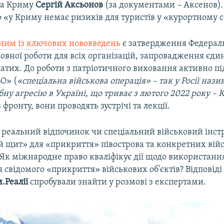
ва Криму
Сергій Аксьонов
(за документами
–
Аксенов)
о «у Криму немає ризиків для туристів у «курортному с
ним із ключових нововведень
є затвердження Федерал
вної роботи для всіх організацій, запровадження єди
атих. До роботи з патріотичного виховання активно п
О» (
«спеціальна військова операція» – так у Росії наз
у агресію в Україні, що триває з лютого 2022 року – 
 фронту, вони проводять зустрічі та лекції.
 реальний відпочинок чи спеціальний військовий інст
 щит» для «прикриття» півострова та конкретних вій
ї? Як міжнародне право кваліфікує дії щодо використанн
 свідомого «прикриття» військових об'єктів? Відповіді 
.Реалії
спробували знайти у розмові з експертами.