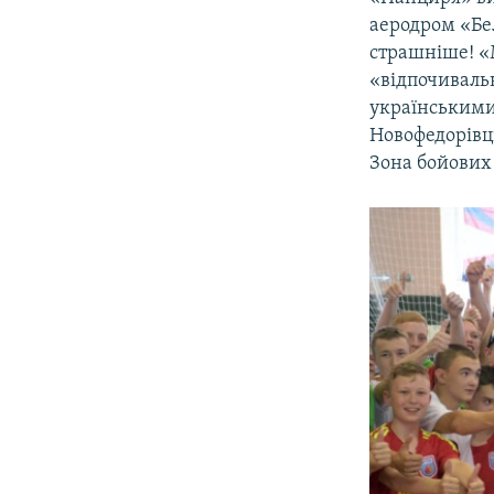
аеродром «Бел
страшніше! «
«відпочивальн
українськими 
Новофедорівці
Зона бойових 