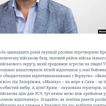
«За одинадцять років окупації росіяни перетворили Кр
величезну військову базу, тиловий район військ їхньог
військового округу, який продовжує агресію на півдні 
розумно влаштовувати літній відпочинок у зоні бойови
із «бюджетними відпочивальниками з Воркути»: «Ван
м'ясо» під Запоріжжя, «Машку» – на море в Саки – це ї
особистий вибір. А діти? Крим – окупована територія, 
військова ціль для ЗСУ, тут немає межі між «районом 
«зоною відпочинку». Згадайте, як зенітна ракета росій
ухнула над пляжем в Учкуївці під час відбиття повітр