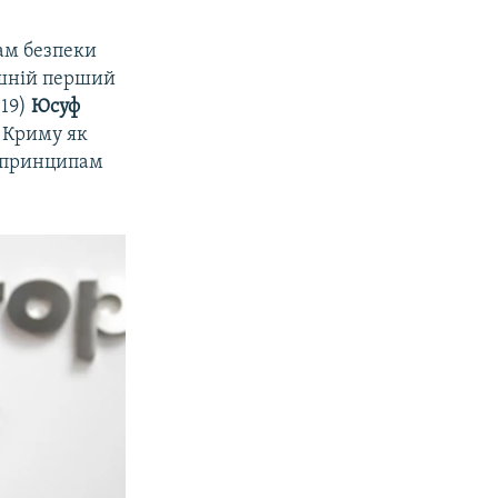
ам безпеки
шній перший
019)
Юсуф
 Криму як
м принципам