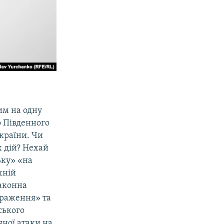
им на одну
о Південного
України. Чи
х дій? Нехай
ьку» «на
хній
законна
ураження» та
ського
яної атаки на