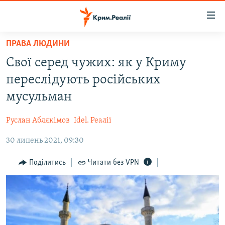
Доступність
посилання
Перейти
ПРАВА ЛЮДИНИ
до
НОВИНИ
Свої серед чужих: як у Криму
основного
ВОДА.КРИМ
матеріалу
переслідують російських
ВІДЕО ТА ФОТО
Перейти
мусульман
до
ПОЛІТИКА
основної
Руслан Аблякімов
Idel. Реалії
БЛОГИ
навігації
Перейти
30 липень 2021, 09:30
ПОГЛЯД
до
ІНТЕРВ'Ю
Поділитись
Читати без VPN
пошуку
ВСЕ ЗА ДЕНЬ
СПЕЦПРОЕКТИ
ЯК ОБІЙТИ БЛОКУВАННЯ
ДЕПОРТАЦІЯ