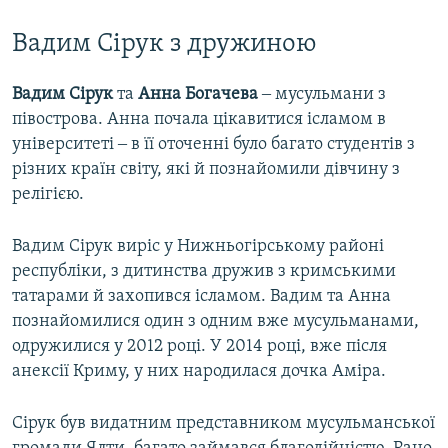
Вадим Сірук з дружиною
Вадим Сірук
та
Анна Богачева
‒ мусульмани з
півострова. Анна почала цікавитися ісламом в
університеті ‒ в її оточенні було багато студентів з
різних країн світу, які й познайомили дівчину з
релігією.
Вадим Сірук виріс у Нижньогірському районі
республіки, з дитинства дружив з кримськими
татарами й захопився ісламом. Вадим та Анна
познайомилися один з одним вже мусульманами,
одружилися у 2012 році. У 2014 році, вже після
анексії Криму, у них народилася дочка Аміра.
Сірук був видатним представником мусульманської