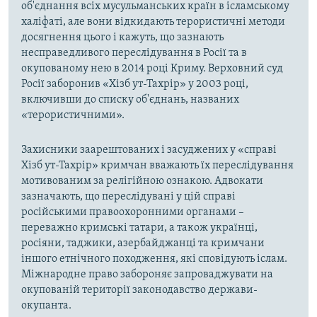
об'єднання всіх мусульманських країн в ісламському
халіфаті, але вони відкидають терористичні методи
досягнення цього і кажуть, що зазнають
несправедливого переслідування в Росії та в
окупованому нею в 2014 році Криму. Верховний суд
Росії заборонив «Хізб ут-Тахрір» у 2003 році,
включивши до списку об'єднань, названих
«терористичними».
Захисники заарештованих і засуджених у «справі
Хізб ут-Тахрір» кримчан вважають їх переслідування
мотивованим за релігійною ознакою. Адвокати
зазначають, що переслідувані у цій справі
російськими правоохоронними органами –
переважно кримські татари, а також українці,
росіяни, таджики, азербайджанці та кримчани
іншого етнічного походження, які сповідують іслам.
Міжнародне право забороняє запроваджувати на
окупованій території законодавство держави-
окупанта.