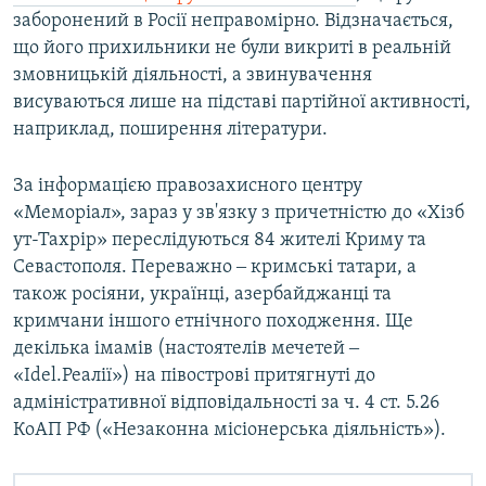
заборонений в Росії неправомірно. Відзначається,
що його прихильники не були викриті в реальній
змовницькій діяльності, а звинувачення
висуваються лише на підставі партійної активності,
наприклад, поширення літератури.
За інформацією правозахисного центру
«Меморіал», зараз у зв'язку з причетністю до «Хізб
ут-Тахрір» переслідуються 84 жителі Криму та
Севастополя. Переважно ‒ кримські татари, а
також росіяни, українці, азербайджанці та
кримчани іншого етнічного походження. Ще
декілька імамів (настоятелів мечетей ‒
«Idel.Реалії») на півострові притягнуті до
адміністративної відповідальності за ч. 4 ст. 5.26
КоАП РФ («Незаконна місіонерська діяльність»).