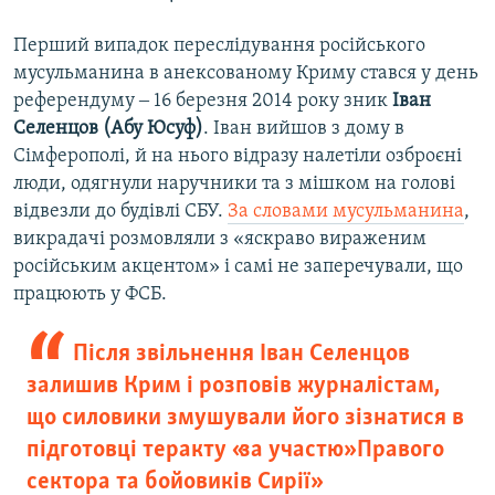
Перший випадок переслідування російського
мусульманина в анексованому Криму стався у день
референдуму ‒ 16 березня 2014 року зник
Іван
Селенцов (Абу Юсуф)
. Іван вийшов з дому в
Сімферополі, й на нього відразу налетіли озброєні
люди, одягнули наручники та з мішком на голові
відвезли до будівлі СБУ.
За словами мусульманина
,
викрадачі розмовляли з «яскраво вираженим
російським акцентом» і самі не заперечували, що
працюють у ФСБ.
Після звільнення Іван Селенцов
залишив Крим і розповів журналістам,
що силовики змушували його зізнатися в
підготовці теракту «за участю» Правого
сектора та бойовиків Сирії»