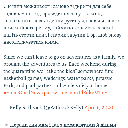
Є й інші можливості: заново відкрити для себе
задоволення від проведення часу із сім’єю,
сповільнити повсякденну рутину до повільнішого і
приємнішого ритму, займатися чимось разом і
навіть стерти пил зі старих забутих ігор, щоб знову
насолоджуватися ними.
Since we can’t leave to go on adventures as a family, we
brought the adventures to us! Each weekend during
the quarantine we “take the kids” somewhere fun:
Basketball games, weddings, water parks, Jurassic
Park, and pool parties - all while safely at home
#SomeGoodNews
pic.twitter.com/PlEdkcMTxE
— Kelly Rathsack (@RathsackKelly)
April 6, 2020
Поради для мам і тат з немовлятами й дітьми