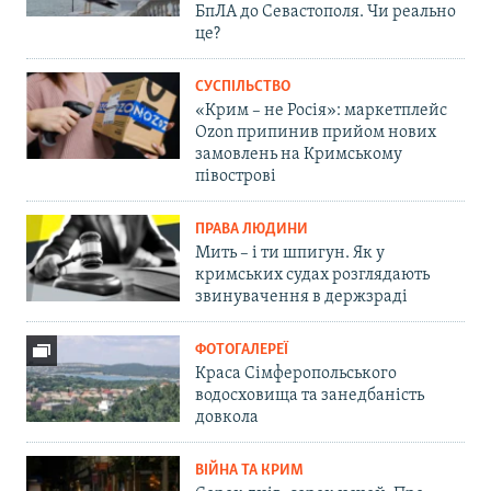
БпЛА до Севастополя. Чи реально
це?
СУСПІЛЬСТВО
«Крим – не Росія»: маркетплейс
Ozon припинив прийом нових
замовлень на Кримському
півострові
ПРАВА ЛЮДИНИ
Мить – і ти шпигун. Як у
кримських судах розглядають
звинувачення в держзраді
ФОТОГАЛЕРЕЇ
Краса Сімферопольського
водосховища та занедбаність
довкола
ВІЙНА ТА КРИМ