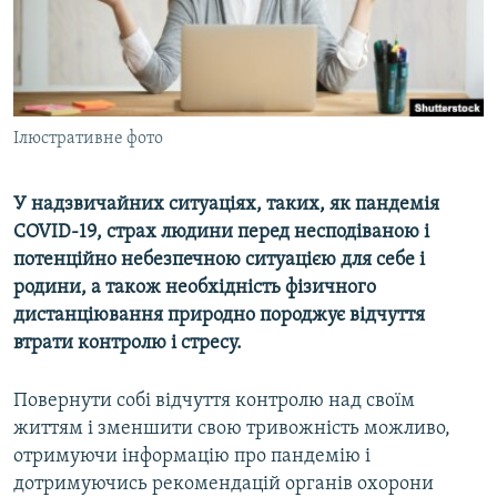
ВІДЕОУРОКИ «ELIFBE»
Русский
СВІДЧЕННЯ ОКУПАЦІЇ
Qırımtatar
УКРАЇНСЬКА ПРОБЛЕМА КРИМУ
ДОЛУЧАЙСЯ!
Ілюстративне фото
ІНФОГРАФІКА
У надзвичайних ситуаціях, таких, як пандемія
COVID-19, страх людини перед несподіваною і
Усі сайти RFE/RL
потенційно небезпечною ситуацією для себе і
родини, а також необхідність фізичного
дистанціювання природно породжує відчуття
втрати контролю і стресу.
Повернути собі відчуття контролю над своїм
життям і зменшити свою тривожність можливо,
отримуючи інформацію про пандемію і
дотримуючись рекомендацій органів охорони