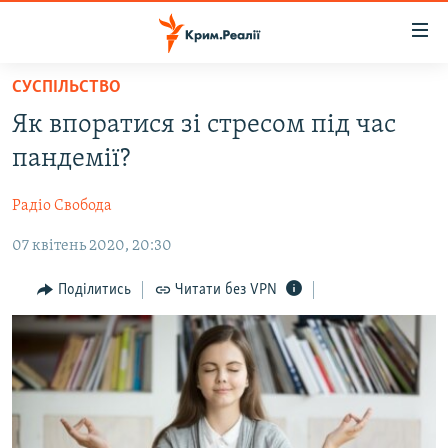
Доступність
посилання
Перейти
СУСПІЛЬСТВО
до
НОВИНИ
Як впоратися зі стресом під час
основного
ВОДА.КРИМ
матеріалу
пандемії?
ВІДЕО ТА ФОТО
Перейти
до
Радіо Свобода
ПОЛІТИКА
основної
07 квітень 2020, 20:30
БЛОГИ
навігації
Перейти
ПОГЛЯД
Поділитись
Читати без VPN
до
ІНТЕРВ'Ю
пошуку
ВСЕ ЗА ДЕНЬ
СПЕЦПРОЕКТИ
ЯК ОБІЙТИ БЛОКУВАННЯ
ДЕПОРТАЦІЯ