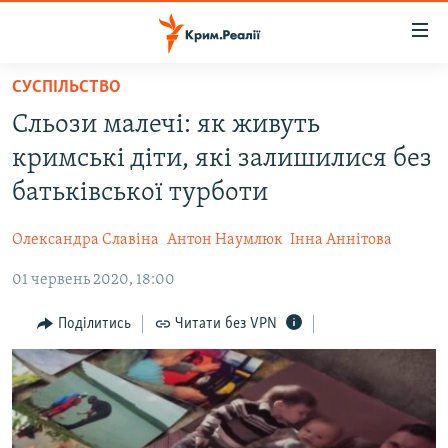
Доступність
посилання
Перейти
СУСПІЛЬСТВО
до
НОВИНИ
Сльози малечі: як живуть
основного
ВОДА.КРИМ
матеріалу
кримські діти, які залишилися без
ВІДЕО ТА ФОТО
Перейти
батьківської турботи
до
ПОЛІТИКА
основної
Олександра Славіна
Антон Наумлюк
Інна Аннітова
БЛОГИ
навігації
Перейти
01 червень 2020, 18:00
ПОГЛЯД
до
ІНТЕРВ'Ю
Поділитись
Читати без VPN
пошуку
ВСЕ ЗА ДЕНЬ
СПЕЦПРОЕКТИ
ЯК ОБІЙТИ БЛОКУВАННЯ
ДЕПОРТАЦІЯ