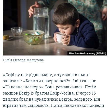
Сім'я Енвера Мамутова
«Софік у нас рідко плаче, а тут вона в нього
запитала: «Коли ти повернешся?». І він сказав:
«Напевно, нескоро». Вона розплакалася. Потім
зайшов Бекір із братом Емір-Усеїна, й через 15
хвилин брат на руках виніс Бекіра, зеленого. Він
втратив там свідомість. Потім швиденько привели