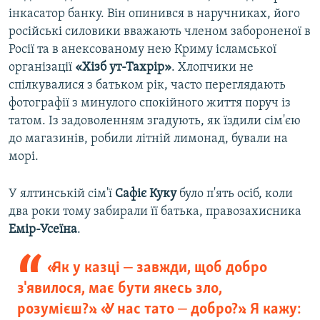
інкасатор банку. Він опинився в наручниках, його
російські силовики вважають членом забороненої в
Росії та в анексованому нею Криму ісламської
організації
«Хізб ут-Тахрір»
. Хлопчики не
спілкувалися з батьком рік, часто переглядають
фотографії з минулого спокійного життя поруч із
татом. Із задоволенням згадують, як їздили сім'єю
до магазинів, робили літній лимонад, бували на
морі.
У ялтинській сім'ї
Сафіє Куку
було п'ять осіб, коли
два роки тому забирали її батька, правозахисника
Емір-Усеїна
.
«Як у казці ‒ завжди, щоб добро
з'явилося, має бути якесь зло,
розумієш?». «У нас тато ‒ добро?». Я кажу: