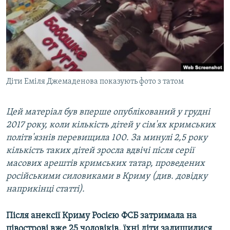
ВІДЕОУРОКИ «ELIFBE»
Русский
СВІДЧЕННЯ ОКУПАЦІЇ
Qırımtatar
УКРАЇНСЬКА ПРОБЛЕМА КРИМУ
ДОЛУЧАЙСЯ!
ІНФОГРАФІКА
Діти Еміля Джемаденова показують фото з татом
Цей матеріал був вперше опублікований у грудні
Усі сайти RFE/RL
2017 року, коли кількість дітей у сім'ях кримських
політв'язнів перевищила 100. За минулі 2,5 року
кількість таких дітей зросла вдвічі після серії
масових арештів кримських татар, проведених
російськими силовиками в Криму (див. довідку
наприкінці статті).
Після анексії Криму Росією ФСБ затримала на
півострові вже 25 чоловіків, їхні діти залишилися