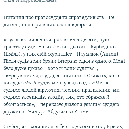
Сім'я Теймура Абдуллаєва
Питання про правосуддя та справедливість ‒ не
дитячі, та й ігри в цих хлопців дорослі.
«Сусідські хлопчаки, років семи-десяти, чую,
грають у суди. У них є свій адвокат ‒ Курбедінов
(Еміль), у них свій журналіст ‒ Наумлюк (Антон).
Після судів вони брали інтерв'ю один в одного. Мені
було дуже цікаво ‒ кого ж вони судять? І,
звернувшись до судді, я запитала: «Скажіть, кого
ви судите?». А суддя мені у відповідь: «Ми не
судимо людей віруючих, чесних, правильних, ми
судимо злочинців, злодіїв, тих, хто ображає й
обзивається», ‒ переказує діалог з уявним суддею
дружина Теймура Абдуллаєва Аліме.
Сім'ям, які залишилися без годувальників у Криму,