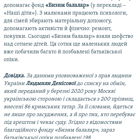
допомагає фонд
«Бизим балалар»
(у перекладі ‒
«Наші діти»). З малюками працюють психологи,
для сімей збирають матеріальну допомогу,
допомагають активісти й фізично: ремонт,
покупки. Сьогодні «Бизим балалар» взяли шефство
над сотнею дітей. Ця сотня ще маленьких людей
вже побачили багато й позбавлені батьківської
опіки.
Довідка.
За даними уповноваженої з прав людини
України
Людмили Денісової
до списку на обмін,
який переданий у березні 2020 року Москві
українською стороною і складається з 200 прізвищ,
внесені 86 кримських татар. За її словами, йдеться
не лише про засуджених, а й про тих, хто перебуває
під арештом і чекає суду. Згідно з відомостями
благодійного фонду «Бизим балалар», зараз
батьківськьої опіки позбавлені 198