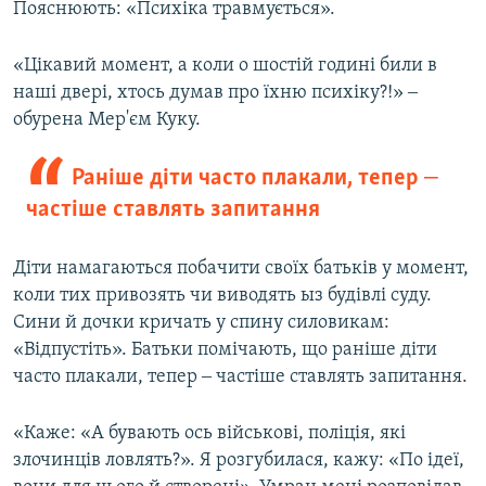
Пояснюють: «Психіка травмується».
«Цікавий момент, а коли о шостій годині били в
наші двері, хтось думав про їхню психіку?!» ‒
обурена Мер'єм Куку.
Раніше діти часто плакали, тепер ‒
частіше ставлять запитання
Діти намагаються побачити своїх батьків у момент,
коли тих привозять чи виводять ыз будівлі суду.
Сини й дочки кричать у спину силовикам:
«Відпустіть». Батьки помічають, що раніше діти
часто плакали, тепер ‒ частіше ставлять запитання.
«Каже: «А бувають ось військові, поліція, які
злочинців ловлять?». Я розгубилася, кажу: «По ідеї,