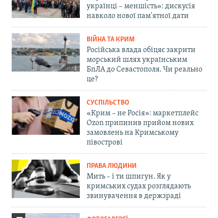
українці – меншість»: дискусія
навколо нової пам'ятної дати
ВІЙНА ТА КРИМ
Російська влада обіцяє закрити
морський шлях українським
БпЛА до Севастополя. Чи реально
це?
СУСПІЛЬСТВО
«Крим – не Росія»: маркетплейс
Ozon припинив прийом нових
замовлень на Кримському
півострові
ПРАВА ЛЮДИНИ
Мить – і ти шпигун. Як у
кримських судах розглядають
звинувачення в держзраді