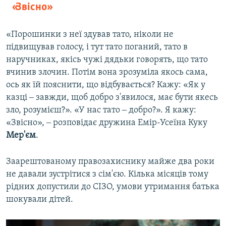
«Звісно»
«Порошинки з неї здував тато, ніколи не
підвищував голосу, і тут тато поганий, тато в
наручниках, якісь чужі дядьки говорять, що тато
вчинив злочин. Потім вона зрозуміла якось сама,
ось як їй пояснити, що відбувається? Кажу: «Як у
казці ‒ завжди, щоб добро з'явилося, має бути якесь
зло, розумієш?». «У нас тато ‒ добро?». Я кажу:
«Звісно», ‒ розповідає дружина Емір-Усеїна Куку
Мер'єм
.
Заарештованому правозахиснику майже два роки
не давали зустрітися з сім'єю. Кілька місяців тому
рідних допустили до СІЗО, умови утримання батька
шокували дітей.