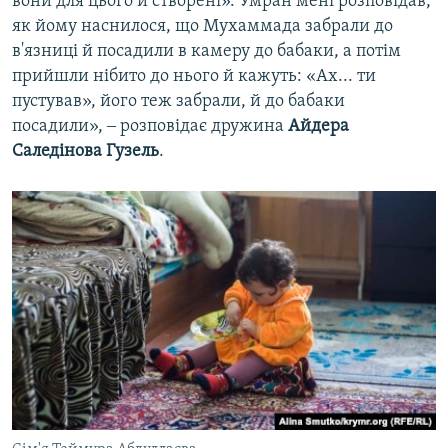
вони для цього й створені». Умран мені розповідав,
як йому наснилося, що Мухаммада забрали до
в'язниці й посадили в камеру до бабаки, а потім
прийшли нібито до нього й кажуть: «Ах... ти
пустував», його теж забрали, й до бабаки
посадили», ‒ розповідає дружина
Айдера
Саледінова Гузель
.