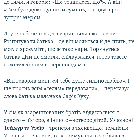
до тями, я говорю: «Що трапилося, що?». А він:
«Там було дуже душно й сумно», ‒ згадує про
зустріч Мер'єм.
Друге побачення діти сприйняли вже легше.
Розпитували батька ‒ де він молиться й де спить, не
могли зрозуміти, що ж таке нари. Торкнутися
батька діти не змогли, спілкувалися через товсте
скло телефоном із перешкодами.
«Він говорив мені: «Я тебе дуже сильно люблю». І
ще просив всім «селям» передавати», ‒ переказує
слова батька маленька Сафіє Куку.
У сім'ях заарештованих братів Абдуллаєвих: в
одного ‒ п'ятеро, в іншого ‒четверо дітей. Ув'язнені
Теймур
та
Узеїр
‒ тренери з тхеквондо, чемпіони
України та Європи, їх затримували з особливою