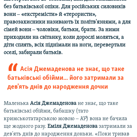
без батьківської опіки. Для російських силовиків
вони ‒ «екстремісти» й «терористи»,
правозахисники називають їх політв'язнями, а для
сімей вони ‒ чоловіки, батьки, брати. За ними
приходили на світанку, коли дорослі моляться, а
діти сплять, всіх піднімали на ноги, перевертали
оселі, забирали батьків.
Асія Джемаденова не знає, що таке
батьківські обійми... його затримали за
дев'ять днів до народження дочки
Маленька
Асія Джемаденова
не знає, що таке
батьківські обійми, бабашку (тато
кримськотатарською мовою ‒
КР
) вона не бачила
ще жодного разу.
Еміля Джемаденова
затримали за
дев'ять днів до народження доньки. «Поки тривав