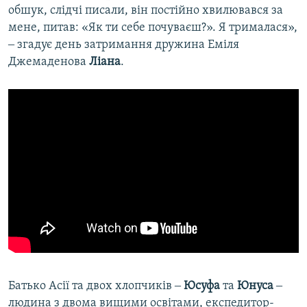
обшук, слідчі писали, він постійно хвилювався за
мене, питав: «Як ти себе почуваєш?». Я трималася»,
‒ згадує день затримання дружина Еміля
Джемаденова
Ліана
.
Батько Асії та двох хлопчиків ‒
Юсуфа
та
Юнуса
‒
людина з двома вищими освітами, експедитор-