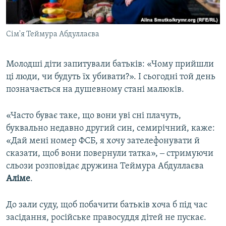
Сім'я Теймура Абдуллаєва
Молодші діти запитували батьків: «Чому прийшли
ці люди, чи будуть їх убивати?». І сьогодні той день
позначається на душевному стані малюків.
«Часто буває таке, що вони уві сні плачуть,
буквально недавно другий син, семирічний, каже:
«Дай мені номер ФСБ, я хочу зателефонувати й
сказати, щоб вони повернули татка», ‒ стримуючи
сльози розповідає дружина Теймура Абдуллаєва
Аліме
.
До зали суду, щоб побачити батьків хоча б під час
засідання, російське правосуддя дітей не пускає.