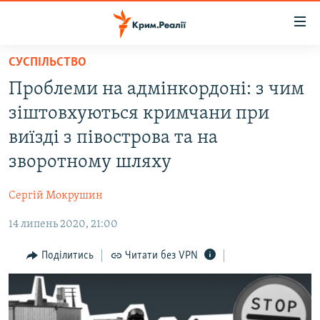
Доступність
посилання
Перейти
СУСПІЛЬСТВО
до
НОВИНИ
Проблеми на адмінкордоні: з чим
основного
ВОДА.КРИМ
матеріалу
зіштовхуються кримчани при
ВІДЕО ТА ФОТО
Перейти
виїзді з півострова та на
до
ПОЛІТИКА
зворотному шляху
основної
БЛОГИ
навігації
Сергій Мокрушин
Перейти
ПОГЛЯД
до
14 липень 2020, 21:00
ІНТЕРВ'Ю
пошуку
ВСЕ ЗА ДЕНЬ
Поділитись
Читати без VPN
СПЕЦПРОЕКТИ
ЯК ОБІЙТИ БЛОКУВАННЯ
ДЕПОРТАЦІЯ