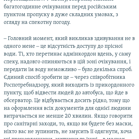
багатогодинне очікування перед російським
пунктом пропуску в дуже складних умовах, з
огляду на спекотну погоду.
‒ Головний момент, який викликав здивування не в
одного мене ‒ це відсутність доступу до прісної
води. Ті, хто перетинає адмінкордон вдень, у саму
спеку, надовго опиняються в цій зоні очікування, і
передати їм воду неможливо ‒ було декілька спроб.
Єдиний спосіб зробити це ‒ через співробітника
Роспотребнадзору, який виходить із прикордонного
пункту, щоб відвести людей до автобуса, що йде в
обсерватор. Це відбувається досить рідко, тому що
на оформлення всіх документів для однієї людини
витрачається не менше 20 хвилин. Якщо говорити
про санітарні заходи, то, якщо ви будете без маски,
ніхто вас не зупинить, не змусить її одягнути, хоча