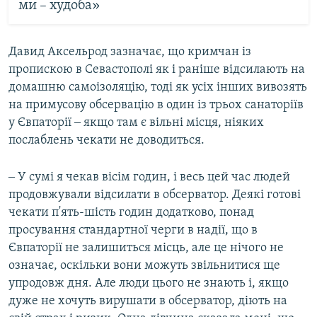
ми – худоба»
Давид Аксельрод зазначає, що кримчан із
пропискою в Севастополі як і раніше відсилають на
домашню самоізоляцію, тоді як усіх інших вивозять
на примусову обсервацію в один із трьох санаторіїв
у Євпаторії ‒ якщо там є вільні місця, ніяких
послаблень чекати не доводиться.
‒ У сумі я чекав вісім годин, і весь цей час людей
продовжували відсилати в обсерватор. Деякі готові
чекати п'ять-шість годин додатково, понад
просування стандартної черги в надії, що в
Євпаторії не залишиться місць, але це нічого не
означає, оскільки вони можуть звільнитися ще
упродовж дня. Але люди цього не знають і, якщо
дуже не хочуть вирушати в обсерватор, діють на