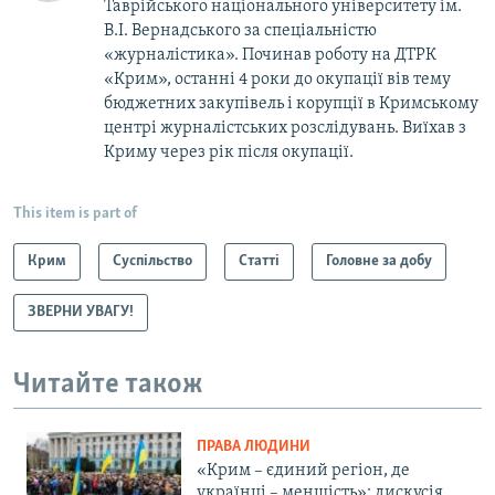
Таврійського національного університету ім.
В.І. Вернадського за спеціальністю
«журналістика». Починав роботу на ДТРК
«Крим», останні 4 роки до окупації вів тему
бюджетних закупівель і корупції в Кримському
центрі журналістських розслідувань. Виїхав з
Криму через рік після окупації.
This item is part of
Крим
Суспільство
Статті
Головне за добу
ЗВЕРНИ УВАГУ!
Читайте також
ПРАВА ЛЮДИНИ
«Крим – єдиний регіон, де
українці – меншість»: дискусія