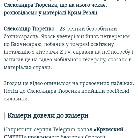
Олександра Тюренка, що на нього чекає,
розповідаємо у матеріалі Крим.Реалії.
Олександр Тюренко
– 23-річний безробітний
бахчисараєць. Якось увечері він йшов нетверезим
по Бахчисараю, побачив у темряві освітлену
інсталяцію з літерами Z і V, справив на неї потребу і
записав це на відео мобільного телефону, сказано в
матеріалах справи.
Згодом це відео опинилося на провоєнних пабліках.
Потім до Олександра Тюренка прийшли російські
силовики.
Камери довели до камери
Наприкінці серпня Telegram-канал
«Крымский
СМЕРШ»
провоєнного блогера з Феодосії