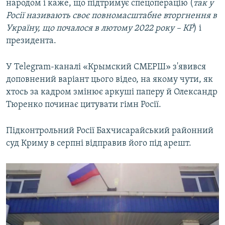
народом і каже, що підтримує спецоперацію (
так у
Росії називають своє повномасштабне вторгнення в
Україну, що почалося в лютому 2022 року – КР
) і
президента.
У Telegram-каналі «Крымский СМЕРШ» з'явився
доповнений варіант цього відео, на якому чути, як
хтось за кадром змінює аркуші паперу й Олександр
Тюренко починає цитувати гімн Росії.
Підконтрольний Росії Бахчисарайський районний
суд Криму в серпні відправив його під арешт.