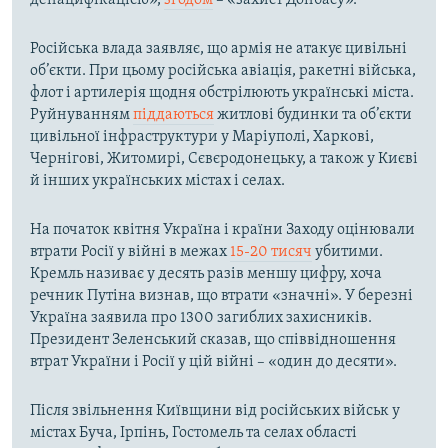
денацифікацією»,
згодом
– «захист Донбасу».
Російська влада заявляє, що армія не атакує цивільні
об’єкти. При цьому російська авіація, ракетні війська,
флот і артилерія щодня обстрілюють українські міста.
Руйнуванням
піддаються
житлові будинки та об’єкти
цивільної інфраструктури у Маріуполі, Харкові,
Чернігові, Житомирі, Сєвєродонецьку, а також у Києві
й інших українських містах і селах.
На початок квітня Україна і країни Заходу оцінювали
втрати Росії у війні в межах
15-20 тисяч
убитими.
Кремль називає у десять разів меншу цифру, хоча
речник Путіна визнав, що втрати «значні». У березні
Україна заявила про 1300 загиблих захисників.
Президент Зеленський сказав, що співвідношення
втрат України і Росії у цій війні – «один до десяти».
Після звільнення Київщини від російських військ у
містах Буча, Ірпінь, Гостомель та селах області