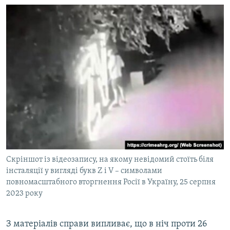
Скріншот із відеозапису, на якому невідомий стоїть біля
інсталяції у вигляді букв Z і V – символами
повномасштабного вторгнення Росії в Україну, 25 серпня
2023 року
З матеріалів справи випливає, що в ніч проти 26