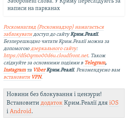
Заборонені слова. У Криму переслідують за
написи на парканах
Роскомнагляд (Роскомнадзор) намагається
заблокувати
доступ до сайту
Крим.Реалії
.
Безперешкодно читати Крим.Реалії можна за
допомогою
дзеркального сайту
:
https://dfs0qrmo00d6u.cloudfront.net
. Також
слідкуйте за основними подіями в
Telegram
,
Instagram
та
Viber
Крим.Реалії
. Рекомендуємо вам
встановити
VPN
.
Новини без блокування і цензури!
Встановити
додаток
Крим.Реалії для
iOS
і
Android
.