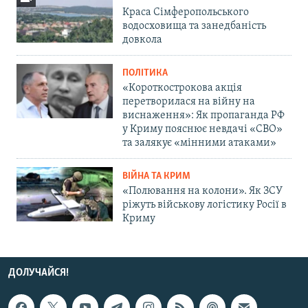
Краса Сімферопольського
водосховища та занедбаність
довкола
ПОЛІТИКА
«Короткострокова акція
перетворилася на війну на
виснаження»: Як пропаганда РФ
у Криму пояснює невдачі «СВО»
та залякує «мінними атаками»
ВІЙНА ТА КРИМ
«Полювання на колони». Як ЗСУ
ріжуть військову логістику Росії в
Криму
ДОЛУЧАЙСЯ!