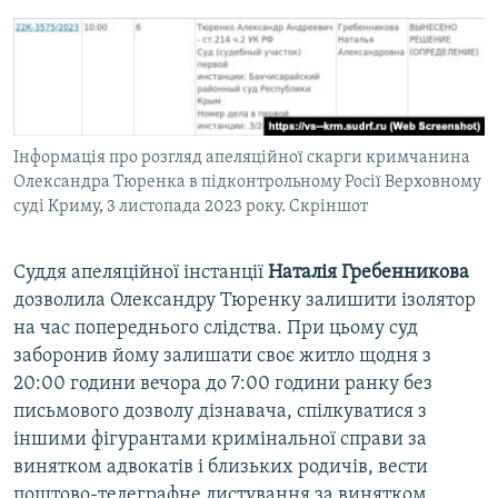
Інформація про розгляд апеляційної скарги кримчанина
Олександра Тюренка в підконтрольному Росії Верховному
суді Криму, 3 листопада 2023 року. Скріншот
Суддя апеляційної інстанції
Наталія Гребенникова
дозволила Олександру Тюренку залишити ізолятор
на час попереднього слідства. При цьому суд
заборонив йому залишати своє житло щодня з
20:00 години вечора до 7:00 години ранку без
письмового дозволу дізнавача, спілкуватися з
іншими фігурантами кримінальної справи за
винятком адвокатів і близьких родичів, вести
поштово-телеграфне листування за винятком