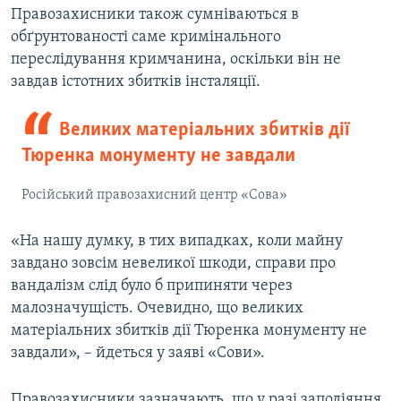
Правозахисники також сумніваються в
обґрунтованості саме кримінального
переслідування кримчанина, оскільки він не
завдав істотних збитків інсталяції.
Великих матеріальних збитків дії
Тюренка монументу не завдали
Російський правозахисний центр «Сова»
«На нашу думку, в тих випадках, коли майну
завдано зовсім невеликої шкоди, справи про
вандалізм слід було б припиняти через
малозначущість. Очевидно, що великих
матеріальних збитків дії Тюренка монументу не
завдали», – йдеться у заяві «Сови».
Правозахисники зазначають, що у разі заподіяння