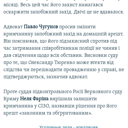
місяці. Весь цей час його захист намагався
оскаржити запобіжний захід. Двічі це не вдавалося.
Адвокат
Павло Чугунов
просив змінити
кримчанину запобіжний захід на домашній арешт.
Він пояснював, що його підзахисний спротив під
час затримання співробітникам поліції не чинив і
дав свідчення щодо всіх обставин. Висновки суду
про те, що Олександр Тюренко може втекти від
слідства чи перешкодити провадженню у справі, не
підтверджуються, зазначив адвокат.
Проте суддя підконтрольного Росії Верховного суду
Криму
Неля Фаріна
вирішила залишити
кримчанина у СІЗО, назвавши рішення про його
арешт «законним та обґрунтованим».