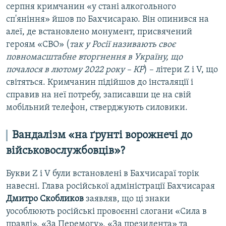
серпня кримчанин «у стані алкогольного
сп'яніння» йшов по Бахчисараю. Він опинився на
алеї, де встановлено монумент, присвячений
героям «СВО» (
так у Росії називають своє
повномасштабне вторгнення в Україну, що
почалося в лютому 2022 року – КР
) – літери Z і V, що
світяться. Кримчанин підійшов до інсталяції і
справив на неї потребу, записавши це на свій
мобільний телефон, стверджують силовики.
Вандалізм «на ґрунті ворожнечі до
військовослужбовців»?
Букви Z і V були встановлені в Бахчисараї торік
навесні. Глава російської адміністрації Бахчисарая
Дмитро Скобликов
заявляв, що ці знаки
уособлюють російські провоєнні слогани «Сила в
правді», «За Перемогу», «За президента» та