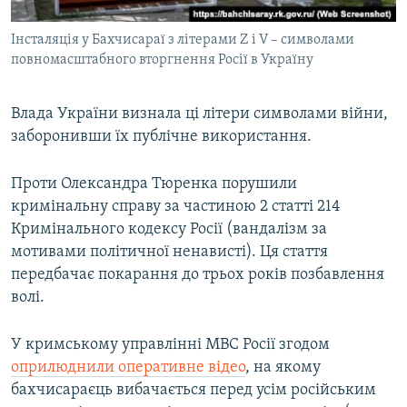
Інсталяція у Бахчисараї з літерами Z і V – символами
повномасштабного вторгнення Росії в Україну
Влада України визнала ці літери символами війни,
заборонивши їх публічне використання.
Проти Олександра Тюренка порушили
кримінальну справу за частиною 2 статті 214
Кримінального кодексу Росії (вандалізм за
мотивами політичної ненависті). Ця стаття
передбачає покарання до трьох років позбавлення
волі.
У кримському управлінні МВС Росії згодом
оприлюднили оперативне відео
, на якому
бахчисараєць вибачається перед усім російським