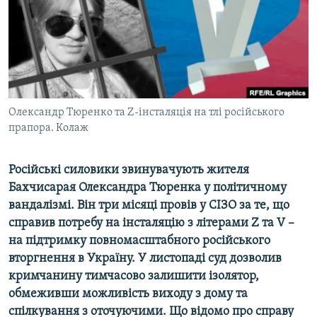
ВІДЕОУРОКИ «ELIFBE»
Русский
СВІДЧЕННЯ ОКУПАЦІЇ
Qırımtatar
УКРАЇНСЬКА ПРОБЛЕМА КРИМУ
ДОЛУЧАЙСЯ!
ІНФОГРАФІКА
Олександр Тюренко та Z-інсталяція на тлі російського
прапора. Колаж
Усі сайти RFE/RL
Російські силовики звинувачують жителя
Бахчисарая Олександра Тюренка у політичному
вандалізмі. Він три місяці провів у СІЗО за те, що
справив потребу на інсталяцію з літерами Z та V –
на підтримку повномасштабного російського
вторгнення в Україну. У листопаді суд дозволив
кримчанину тимчасово залишити ізолятор,
обмеживши можливість виходу з дому та
спілкування з оточуючими. Що відомо про справу