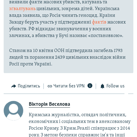
виявили факти масових убивств, катувань та
зґвалтувань
цивільних, зокрема дітей. Українська
влада заявила, що Росія чинить геноцид. Країни
Заходу беруть участь у підтвердженні
фактів
масових
убивств. РФ відкидає звинувачення у воєнних
злочинах, а вбивства у Бучі називає «постановкою».
Станом на 10 квітня ООН підтвердила загибель 1793
людей та поранення 2439 цивільних внаслідок війни
Росії проти Україні.
Поділитись
Читати без VPN
Follow us
Вікторія Веселова
Кримська журналістка, оглядач політичних,
економічних і соціальних тем в анексованому
Росією Криму. З Крим.Реалії співпрацює з 2014
року. З метою безпеки справжнє ім'я та інші