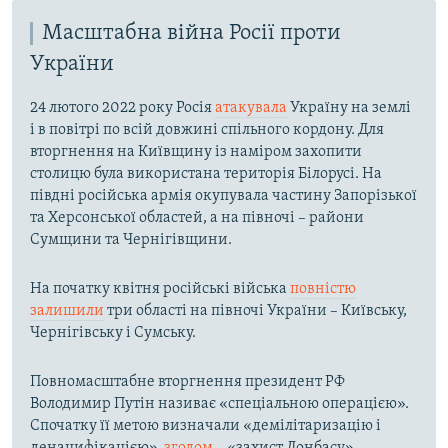
Масштабна війна Росії проти
України
24 лютого 2022 року Росія
атакувала
Україну на землі
і в повітрі по всій довжині спільного кордону. Для
вторгнення на Київщину із наміром захопити
столицю була використана територія Білорусі. На
півдні російська армія окупувала частину Запорізької
та Херсонської областей, а на півночі – райони
Сумщини та Чернігівщини.
На початку квітня російські війська
повністю
залишили
три області на півночі України – Київську,
Чернігівську і Сумську.
Повномасштабне вторгнення президент РФ
Володимир Путін називає «спеціальною операцією».
Спочатку її метою визначали «демілітаризацію і