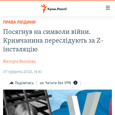
Доступність
посилання
Перейти
ПРАВА ЛЮДИНИ
до
НОВИНИ
Посягнув на символи війни.
основного
ВОДА.КРИМ
матеріалу
Кримчанина переслідують за Z-
ВІДЕО ТА ФОТО
Перейти
інсталяцію
до
ПОЛІТИКА
основної
Вікторія Веселова
БЛОГИ
навігації
Перейти
07 грудень 2023, 14:41
ПОГЛЯД
до
ІНТЕРВ'Ю
Поділитись
Читати без VPN
пошуку
ВСЕ ЗА ДЕНЬ
СПЕЦПРОЕКТИ
ЯК ОБІЙТИ БЛОКУВАННЯ
ДЕПОРТАЦІЯ