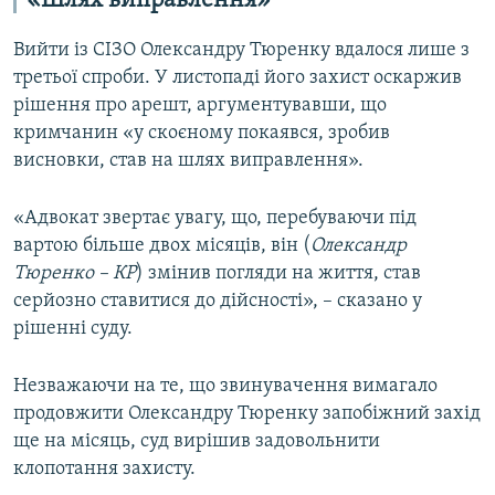
«Шлях виправлення»
Вийти із СІЗО Олександру Тюренку вдалося лише з
третьої спроби. У листопаді його захист оскаржив
рішення про арешт, аргументувавши, що
кримчанин «у скоєному покаявся, зробив
висновки, став на шлях виправлення».
«Адвокат звертає увагу, що, перебуваючи під
вартою більше двох місяців, він (
Олександр
Тюренко – КР
) змінив погляди на життя, став
серйозно ставитися до дійсності», – сказано у
рішенні суду.
Незважаючи на те, що звинувачення вимагало
продовжити Олександру Тюренку запобіжний захід
ще на місяць, суд вирішив задовольнити
клопотання захисту.