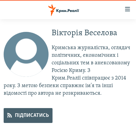
Доступність
посилання
Перейти
до
Вікторія Веселова
НОВИНИ
основного
ВОДА.КРИМ
матеріалу
Кримська журналістка, оглядач
ВІДЕО ТА ФОТО
Перейти
політичних, економічних і
до
соціальних тем в анексованому
ПОЛІТИКА
основної
Росією Криму. З
БЛОГИ
навігації
Крим.Реалії співпрацює з 2014
Перейти
року. З метою безпеки справжнє ім'я та інші
ПОГЛЯД
до
відомості про автора не розкриваються.
ІНТЕРВ'Ю
пошуку
ВСЕ ЗА ДЕНЬ
ПІДПИСАТИСЬ
СПЕЦПРОЕКТИ
ЯК ОБІЙТИ БЛОКУВАННЯ
ДЕПОРТАЦІЯ