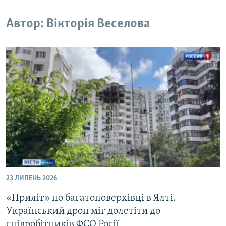
ВІДЕОУРОКИ «ELIFBE»
Русский
Автор: Вікторія Веселова
СВІДЧЕННЯ ОКУПАЦІЇ
Qırımtatar
УКРАЇНСЬКА ПРОБЛЕМА КРИМУ
ДОЛУЧАЙСЯ!
ІНФОГРАФІКА
Усі сайти RFE/RL
23 ЛИПЕНЬ 2026
«Приліт» по багатоповерхівці в Ялті.
Український дрон міг долетіти до
співробітників ФСО Росії