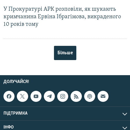
У Прокуратурі АРК розповіли, як шукають
кримчанина Ервіна Ібрагімова, викраденого
10 років тому
Більше
ДОЛУЧАЙСЯ!
ПІДТРИМКА
ІНФО