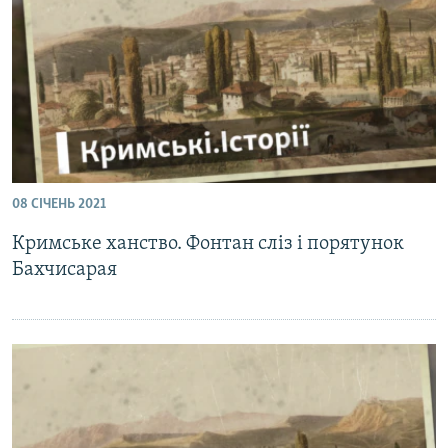
ВІДЕОУРОКИ «ELIFBE»
Русский
СВІДЧЕННЯ ОКУПАЦІЇ
Qırımtatar
УКРАЇНСЬКА ПРОБЛЕМА КРИМУ
ДОЛУЧАЙСЯ!
ІНФОГРАФІКА
08 СІЧЕНЬ 2021
Усі сайти RFE/RL
Кримське ханство. Фонтан сліз і порятунок
Бахчисарая