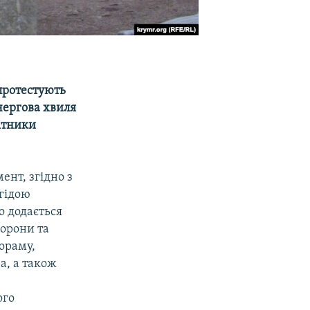
 протестують
 чергова хвиля
ітники
ент, згідно з
егідою
о додається
борони та
іораму,
а, а також
ого