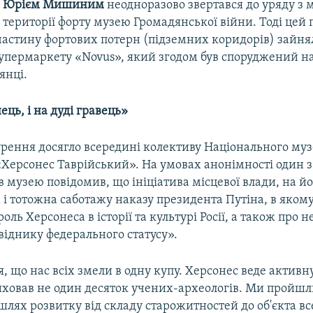
ї
Юрієм Мишиним
неодноразово звертався до уряду з 
а території форту музею Громадянської війни. Тоді цей 
 частину фортових потерн (підземних коридорів) зайня
супермаркету «Novus», який згодом був споруджений на
янці.
ець, і на дуді гравець»
урення досягло всередині колективу Національного му
«Херсонес Таврійський». На умовах анонімності один 
в музею повідомив, що ініціатива місцевої влади, на йо
і тотожна саботажу наказу президента Путіна, в якому
оль Херсонеса в історії та культурі Росії, а також про н
віднику федерального статусу».
я, що нас всіх змели в одну купу. Херсонес веде активн
виховав не один десяток учених-археологів. Ми пройш
лях розвитку від складу старожитностей до об'єкта вс