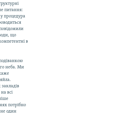
труктурні
не питання:
му процедура
роводиться
повідомили
люди, що
компетентні в
сподіванкою
ого неба. Ми
 каже
няйла.
 закладів
на всі
ніше
нях потрібно
 не один