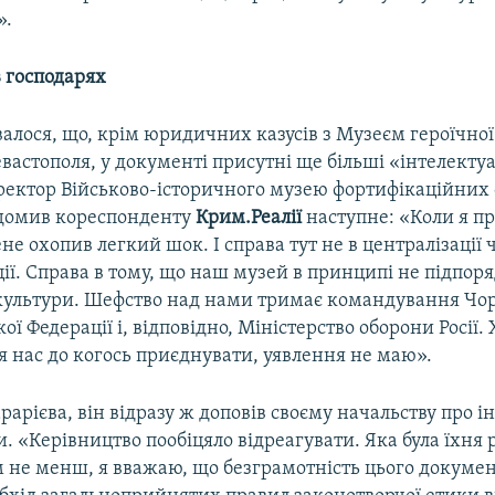
».
в господарях
валося, що, крім юридичних казусів з Музеєм героїчної
вастополя, у документі присутні ще більші «інтелекту
ректор Військово-історичного музею фортифікаційних
домив кореспонденту
Крим.Реалії
наступне: «Коли я пр
не охопив легкий шок. І справа тут не в централізації 
ії. Справа в тому, що наш музей в принципі не підпор
 культури. Шефство над нами тримає командування Чо
ої Федерації і, відповідно, Міністерство оборони Росії.
 нас до когось приєднувати, уявлення не маю».
рарієва, він відразу ж доповів своєму начальству про ін
и. «Керівництво пообіцяло відреагувати. Яка була їхня 
м не менш, я вважаю, що безграмотність цього докумен