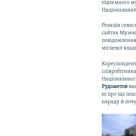
підземного му
Національний
Реакція сева
сайтах Музею 
повідомлення
місцевої влад
Кореспонден
співробітник
Національног
Рудометов
вв
ні про що інш
нараду й почу