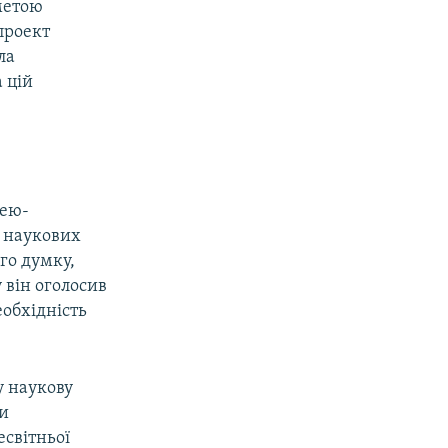
метою
проект
ла
 цій
зею-
з наукових
го думку,
 він оголосив
еобхідність
у наукову
ли
есвітньої