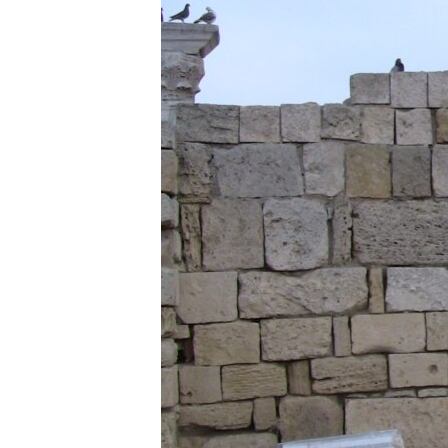
ВІДЕОУРОКИ «ELIFBE»
СВІДЧЕННЯ ОКУПАЦІЇ
УКРАЇНСЬКА ПРОБЛЕМА КРИМУ
ІНФОГРАФІКА