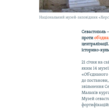
Національний музей-заповідник «Херс
Севастополь –
проти
об'єдна
централізаці
історико-куль
21 січня на с
яким 14 музеї
«Об'єднаного 
до постанови,
звільнення Се
Малахів кург
Музей севасто
фортифікаційн