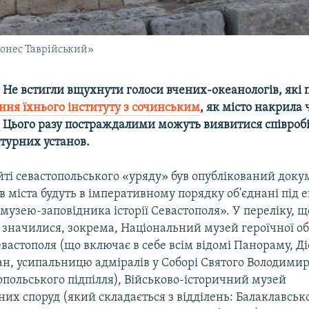
онес Таврійський»
 Не встигли вщухнути голоси вчених-океанологів, які
ння їхнього інституту з сочинським
, як місто накрила
ї. Цього разу постраждалими можуть виявитися співроб
турних установ.
айті севастопольського «уряду» був опублікований докум
в міста будуть в імперативному порядку об'єднані під 
музею-заповідника історії Севастополя». У переліку, щ
 значилися, зокрема, Національний музей героїчної о
вастополя (що включає в себе всім відомі Панораму, Д
ан, усипальницю адміралів у Соборі Святого Володимир
польського підпілля), Військово-історичний музей
их споруд (який складається з відділень: Балаклавськ