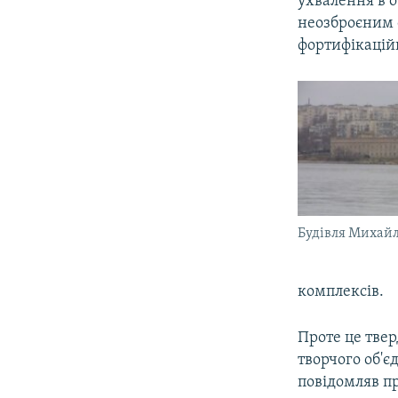
ухвалення в 
неозброєним 
фортифікацій
Будівля Михайл
комплексів.
Проте це твер
творчого об'
повідомляв пр