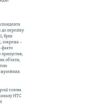
видні
еспондента
 до переліку
ї, були
и, зокрема –
е-факто
в припустив,
як об'єкти,
етою
х музейних
році голова
еканалу НТС
ї