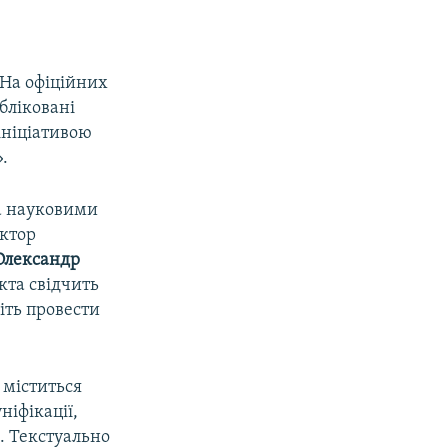
ж
 На офіційних
бліковані
ініціативою
.
та науковими
ектор
Олександр
кта свідчить
іть провести
і міститься
ніфікації,
. Текстуально