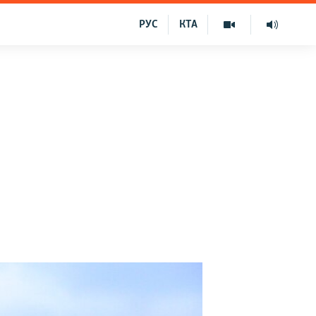
РУС
КТА