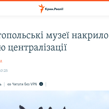
топольські музеї накрило
ю централізації
од
20:25
ь
Читати без VPN