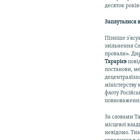
десяток років
Заплуталися 
Пізніше з'ясу
звільнення Се
провали». Ди
Тарарієв
пові
постанови, ме
децентралізац
міністерству
флоту Російськ
повноваження
За словами Та
місцевої влад
невідомо. Ти