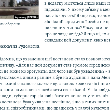
в додатку містяться лише наші с
підрозділи. У цьому зв'язку в ме
нас ліквідують? Якщо так, то чо
ліквідації юридичної особи не п
ами оборони
належним чином? Чому нам не 
про це заздалегідь? Якщо ні, то 
складали цей документ, явно не
– зазначив Рудометов.
відомив, що ухвалення цієї постанови стало повною не
лективу. «Для нас цей документ став громом серед ясн
сі не можемо зрозуміти, для чого він був ухвалений? –
Декількома днями раніше я був на аудієнції в пана Ме
у позицію нашого колективу, а також колективів інших
х вони намагаються позбавити свого імені. У відповідь 
апади, губернатор відповів багатозначне «ну, так», піз
постанова була ухвалена поспішно, і що в таких питан
ся зі співробітниками, що працюють у галузі культури