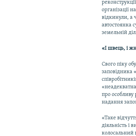
реконструкці
організації н
відкинули, а
автостоянка 
земельній діл
«І швець, і жн
Свого піку об
заповідника 
співробітникі
«неадекватна 
про особливу р
надання запо
«Таке відчутт
діяльність і 
колосальний ш