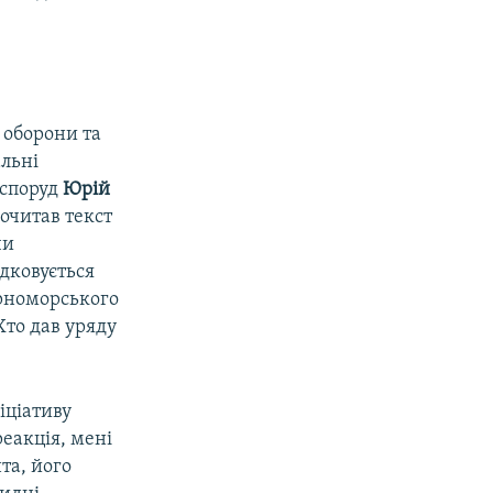
 оборони та
альні
 споруд
Юрій
очитав текст
чи
ядковується
рноморського
 Хто дав уряду
іціативу
реакція, мені
та, його