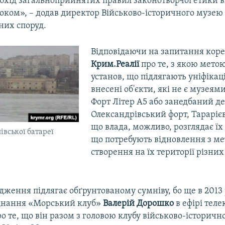
обхід загальноприйнятих правил законотворчої етики 
оком», – додав директор Військово-історичного музею
них споруд.
Відповідаючи на запитання кор
Крим.Реалії
про те, з якою метою
установ, що підлягають уніфікаці
внесені об'єкти, які не є музеям
Форт Літер А5 або занедбаний д
Олександрівський форт, Тараріє
що влада, можливо, розглядає їх 
івської батареї
що потребують відновлення з м
створення на їх території різни
дження підлягає обґрунтованому сумніву, бо ще в 2013 
єднання «Морський клуб»
Валерій Дорошко
в ефірі тел
о те, що він разом з головою клубу військово-історично