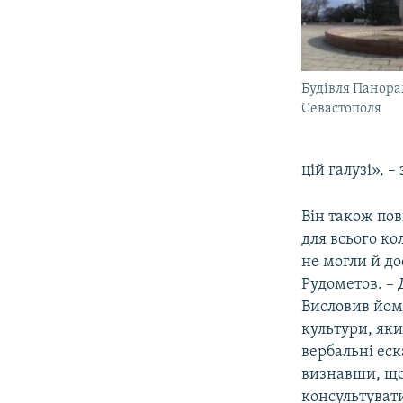
Будівля Панор
Севастополя
цій галузі», 
Він також по
для всього ко
не могли й до
Рудометов. – 
Висловив йом
культури, яки
вербальні еск
визнавши, що 
консультувати