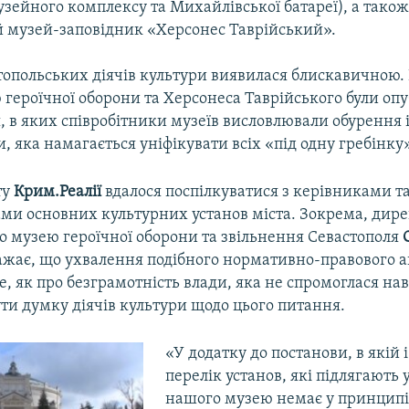
зейного комплексу та Михайлівської батареї), а тако
 музей-заповідник «Херсонес Таврійський».
стопольських діячів культури виявилася блискавичною.
героїчної оборони та Херсонеса Таврійського були опу
, в яких співробітники музеїв висловлювали обурення 
и, яка намагається уніфікувати всіх «під одну гребінку»
ту
Крим.Реалії
вдалося поспілкуватися з керівниками 
ами основних культурних установ міста. Зокрема, дир
о музею героїчної оборони та звільнення Севастополя
ажає, що ухвалення подібного нормативно-правового а
е, як про безграмотність влади, яка не спромоглася нав
ти думку діячів культури щодо цього питання.
«У додатку до постанови, в якій 
перелік установ, які підлягають у
нашого музею немає у принципі