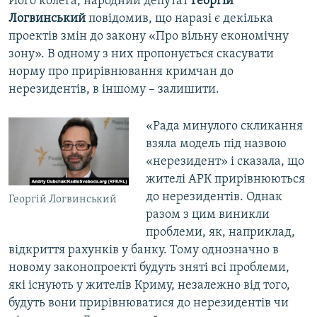
Його колега, народний депутат
Георгій
Логвинський
повідомив, що наразі є декілька
проектів змін до закону «Про вільну економічну
зону». В одному з них пропонується скасувати
норму про прирівнювання кримчан до
нерезидентів, в іншому – залишити.
«Рада минулого скликання
взяла модель під назвою
«нерезидент» і сказала, що
жителі АРК прирівнюються
до нерезидентів. Однак
Георгій Логвинський
разом з цим виникли
проблеми, як, наприклад,
відкриття рахунків у банку. Тому однозначно в
новому законопроекті будуть зняті всі проблеми,
які існують у жителів Криму, незалежно від того,
будуть вони прирівнюватися до нерезидентів чи