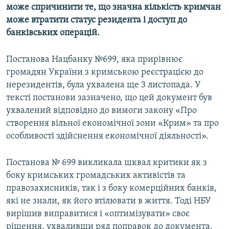
може спричинити те, що значна кількість кримчан
може втратити статус резидента і доступ до
банківських операцій.
Постанова Нацбанку №699, яка прирівнює
громадян України з кримською реєстрацією до
нерезидентів, була ухвалена ще 3 листопада. У
тексті постанови зазначено, що цей документ був
ухвалений відповідно до вимоги закону «Про
створення вільної економічної зони «Крим» та про
особливості здійснення економічної діяльності».
Постанова № 699 викликала шквал критики як з
боку кримських громадських активістів та
правозахисників, так і з боку комерційних банків,
які не знали, як його втілювати в життя. Тоді НБУ
вирішив виправитися і «оптимізувати» своє
рішення, ухваливши ряд поправок до документа.