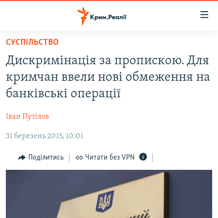
Доступність
посилання
Перейти
СУСПІЛЬСТВО
до
НОВИНИ
Дискримінація за пропискою. Для
основного
ВОДА.КРИМ
матеріалу
кримчан ввели нові обмеження на
ВІДЕО ТА ФОТО
Перейти
банківські операції
до
ПОЛІТИКА
основної
Іван Путілов
БЛОГИ
навігації
Перейти
31 березень 2015, 10:01
ПОГЛЯД
до
ІНТЕРВ'Ю
Поділитись
Читати без VPN
пошуку
ВСЕ ЗА ДЕНЬ
СПЕЦПРОЕКТИ
ЯК ОБІЙТИ БЛОКУВАННЯ
ДЕПОРТАЦІЯ