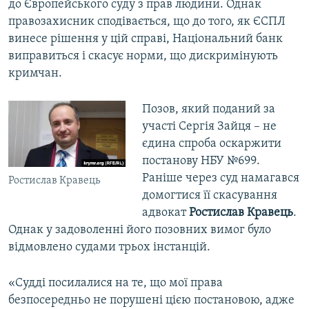
до Європейського суду з прав людини. Однак
правозахисник сподівається, що до того, як ЄСПЛ
винесе рішення у цій справі, Національний банк
виправиться і скасує норми, що дискримінують
кримчан.
Позов, який поданий за
участі Сергія Зайця – не
єдина спроба оскаржити
постанову НБУ №699.
Раніше через суд намагався
Ростислав Кравець
домогтися її скасування
адвокат
Ростислав Кравець
.
Однак у задоволенні його позовних вимог було
відмовлено судами трьох інстанцій.
«Судді посилалися на те, що мої права
безпосередньо не порушені цією постановою, адже