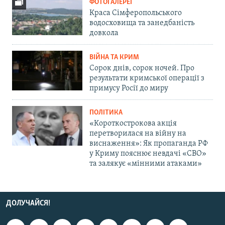
ФОТОГАЛЕРЕЇ
Краса Сімферопольського
водосховища та занедбаність
довкола
ВІЙНА ТА КРИМ
Сорок днів, сорок ночей. Про
результати кримської операції з
примусу Росії до миру
ПОЛІТИКА
«Короткострокова акція
перетворилася на війну на
виснаження»: Як пропаганда РФ
у Криму пояснює невдачі «СВО»
та залякує «мінними атаками»
ДОЛУЧАЙСЯ!