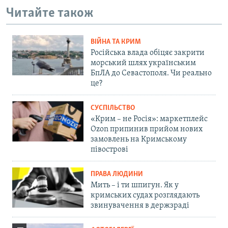
Читайте також
ВІЙНА ТА КРИМ
Російська влада обіцяє закрити
морський шлях українським
БпЛА до Севастополя. Чи реально
це?
СУСПІЛЬСТВО
«Крим – не Росія»: маркетплейс
Ozon припинив прийом нових
замовлень на Кримському
півострові
ПРАВА ЛЮДИНИ
Мить – і ти шпигун. Як у
кримських судах розглядають
звинувачення в держзраді