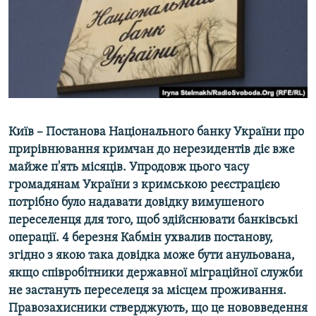
ВІДЕОУРОКИ «ELIFBE»
Русский
СВІДЧЕННЯ ОКУПАЦІЇ
Qırımtatar
УКРАЇНСЬКА ПРОБЛЕМА КРИМУ
ДОЛУЧАЙСЯ!
ІНФОГРАФІКА
Київ – Постанова Національного банку України про
прирівнювання кримчан до нерезидентів діє вже
Усі сайти RFE/RL
майже п'ять місяців. Упродовж цього часу
громадянам України з кримською реєстрацією
потрібно було надавати довідку вимушеного
переселенця для того, щоб здійснювати банківські
операції. 4 березня Кабмін ухвалив постанову,
згідно з якою така довідка може бути анульована,
якщо співробітники державної міграційної служби
не застануть переселеця за місцем проживання.
Правозахисники стверджують, що це нововведення