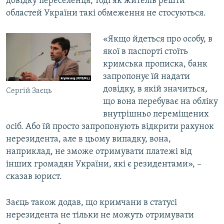
довідку переселенця, тоді як жителів решти
областей України такі обмеження не стосуються.
«Якщо йдеться про особу, в
якої в паспорті стоїть
кримська прописка, банк
запропонує їй надати
довідку, в якій значиться,
Сергій Заєць
що вона перебуває на обліку
внутрішньо переміщених
осіб. Або їй просто запропонують відкрити рахунок
нерезидента, але в цьому випадку, вона,
наприклад, не зможе отримувати платежі від
інших громадян України, які є резидентами», –
сказав юрист.
Заєць також додав, що кримчани в статусі
нерезидента не тільки не можуть отримувати