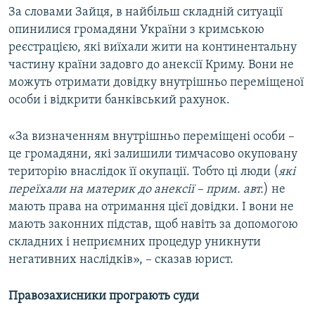
За словами Зайця, в найбільш складній ситуації
опинилися громадяни України з кримською
реєстрацією, які виїхали жити на континентальну
частину країни задовго до анексії Криму. Вони не
можуть отримати довідку внутрішньо переміщеної
особи і відкрити банківський рахунок.
«За визначенням внутрішньо переміщені особи –
це громадяни, які залишили тимчасово окуповану
територію внаслідок її окупації. Тобто ці люди (
які
переїхали на материк до анексії – прим. авт.
) не
мають права на отримання цієї довідки. І вони не
мають законних підстав, щоб навіть за допомогою
складних і неприємних процедур уникнути
негативних наслідків», – сказав юрист.
Правозахисники програють суди