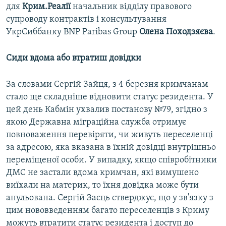
для
Крим.Реалії
начальник відділу правового
супроводу контрактів і консультування
УкрСиббанку BNP Paribas Group
Олена Походзяєва
.
Сиди вдома або втратиш довідки
За словами Сергій Зайця, з 4 березня кримчанам
стало ще складніше відновити статус резидента. У
цей день Кабмін ухвалив постанову №79, згідно з
якою Державна міграційна служба отримує
повноваження перевіряти, чи живуть переселенці
за адресою, яка вказана в їхній довідці внутрішньо
переміщеної особи. У випадку, якщо співробітники
ДМС не застали вдома кримчан, які вимушено
виїхали на материк, то їхня довідка може бути
анульована. Сергій Заєць стверджує, що у зв'язку з
цим нововведенням багато переселенців з Криму
можуть втратити статус резидента і доступ до