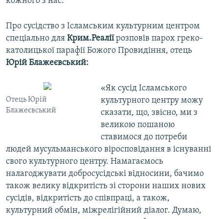
кожного з нас.
Про сусідство з Ісламським культурним центром
спеціально для
Крим.Реалії
розповів парох греко-
католицької парафії Божого Провидіння, отець
Юрій Блажеєвський:
«Як сусід Ісламського
Отець Юрій
культурного центру можу
Блажеєвський
сказати, що, звісно, ми з
великою пошаною
ставимося до потреби
людей мусульманського віросповідання в існуванні
свого культурного центру. Намагаємось
налагоджувати добросусідські відносини, бачимо
також велику відкритість зі сторони наших нових
сусідів, відкритість до співпраці, а також,
культурний обмін, міжрелігійний діалог. Думаю,