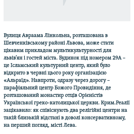
ВІДЕОУРОКИ «ELIFBE»
Русский
СВІДЧЕННЯ ОКУПАЦІЇ
Qırımtatar
УКРАЇНСЬКА ПРОБЛЕМА КРИМУ
Вулиця Авраама Лінкольна, розташована в
ДОЛУЧАЙСЯ!
ІНФОГРАФІКА
Шевченківському районі Львова, може стати
цікавим прикладом мультикультурності для
львів’ян і гостей міста. Будинок під номером 29А –
Усі сайти RFE/RL
це Ісламський культурний центр, який було
відкрито в червні цього року організацією
«Альраїд». Навпроти, одразу через дорогу –
парафіяльний центр Божого Провидіння, де
розташований монастир отців Орієністів
Української греко-католицької церкви. Крим.Реалії
зацікавило: як співіснують два релігійні центри на
такій близькій відстані в доволі консервативному,
на перший погляд, місті Лева.