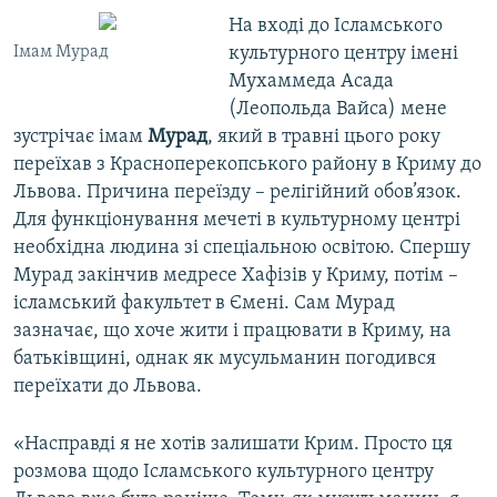
На вході до Ісламського
Імам Мурад
культурного центру імені
Мухаммеда Асада
(Леопольда Вайса) мене
зустрічає імам
Мурад
, який в травні цього року
переїхав з Красноперекопського району в Криму до
Львова. Причина переїзду – релігійний обов’язок.
Для функціонування мечеті в культурному центрі
необхідна людина зі спеціальною освітою. Спершу
Мурад закінчив медресе Хафізів у Криму, потім –
ісламський факультет в Ємені. Сам Мурад
зазначає, що хоче жити і працювати в Криму, на
батьківщині, однак як мусульманин погодився
переїхати до Львова.
«Насправді я не хотів залишати Крим. Просто ця
розмова щодо Ісламського культурного центру