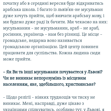
початку або в середині вересня буде відкриватись
арабська школа. І багато із львів’ян-не мусульман
дуже хочуть прийти, щоб вивчати арабську мову, і
ми будемо дуже раді їх бачити. Ми чекаємо на них:
мусульманин – не мусульманин, араб – не араб,
росіянин, українець – нам без різниці. Це місце –
громадське, недарма воно називається
громадською організацією. Цей центр повинен
працювати для суспільства. Кожна людина сюди
може прийти.
– Як Ви та інші мусульмани почуваєтеся у Львові?
Чи не виникає непорозумінь із місцевим
населенням, яке, здебільшого, християнське?
– Щодо релігії – ніяких труднощів чи тиску не
виникає. Мені, насправді, дуже цікаво з
українцями спілкуватись, особливо тут, у Львові, я