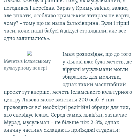
Львова вже була раніше. Тому, як мусульманин, я
погодився і переїхав. Зараз у Криму, звісно, важко,
але втікати, особливо кримським татарам не варто,
чому? – тому що це наша батьківщина. Були і гірші
часи, коли наші бабусі й дідусі страждали, але все
одно залишались».
Імам розповідає, що до того
Мечеть в Ісламському
у Львові вже була мечеть, де
культурному центрі
віруючі мусульмани могли
збиратись для молитви,
однак такий масштабний
проект тут вперше, мечеть Ісламського культурного
центру Львова може вмістити 200 осіб. У ній
проводяться всі необхідні релігійні обряди для тих,
хто сповідує іслам. Серед самих львів’ян, зазначає
Мурад, мусульман – не більше ніж 2-3%, однак
значну частину складають приїжджі студенти: