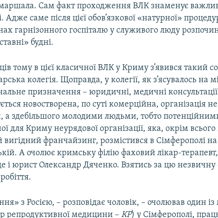
о маршала. Сам факт проходження ВЛК знаменує важлив
. Адже саме після цієї обов’язкової «натурної» процеду
інах гарнізонного госпіталю у служивого люду розпочи
ставні» будні.
ців тому в цієї класичної ВЛК у Криму з’явився такий со
арська колегія. Щоправда, у колегії, як з’ясувалось на м
нальне призначення – юридичні, медичні консультації
кується новостворена, по суті комерційна, організація 
, а здебільшого молодими людьми, тобто потенційним
ої для Криму неурядової організації, яка, окрім всього
 вигідний франчайзинг, розмістився в Сімферополі на
кій. А очолює кримську філію фаховий лікар-терапевт,
е і юрист Олександр Дяченко. Взятись за цю незвичну 
робіття.
ння» з Росією, – розповідає чоловік, – очолював один і
тр репродуктивної медицини –
КР
) у Сімферополі, пра