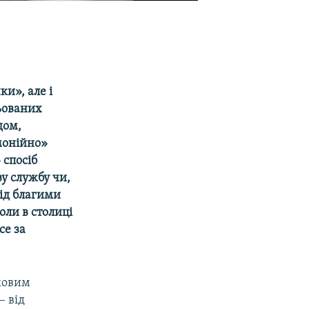
и», але і
ньованих
дом,
монійно»
 спосіб
ву службу чи,
під благими
оли в столиці
се за
ьковим
– від