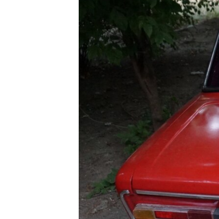
ВІДЕОУРОКИ «ELIFBE»
СВІДЧЕННЯ ОКУПАЦІЇ
УКРАЇНСЬКА ПРОБЛЕМА КРИМУ
ІНФОГРАФІКА