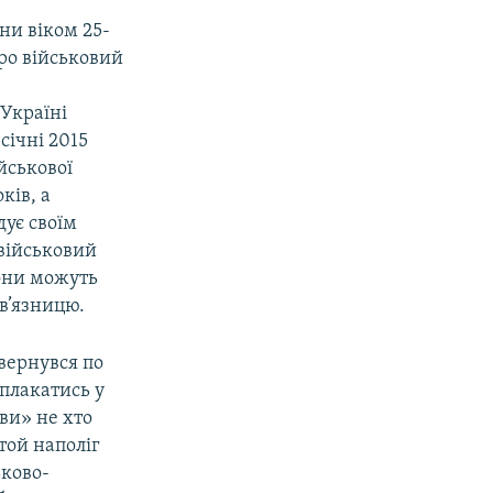
ни віком 25-
Про військовий
 Україні
січні 2015
йськової
ків, а
дує своїм
 військовий
вони можуть
 в’язницю.
вернувся по
оплакатись у
ви» не хто
той наполіг
ьково-