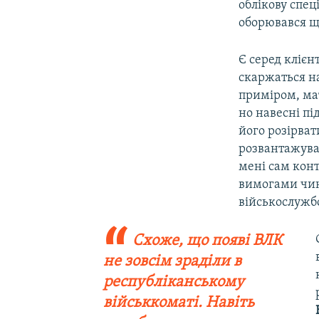
облікову спец
оборювався що
Є серед клієн
скаржаться н
приміром, мат
но навесні п
його розірват
розвантажува
мені сам конт
вимогами чин
військослужб
Схоже, що появі ВЛК
не зовсім зраділи в
республіканському
військкоматі. Навіть