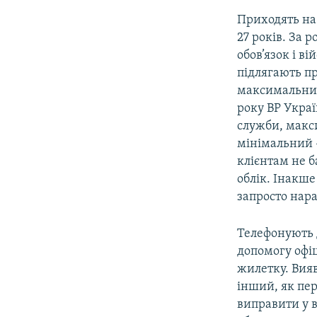
Приходять на
27 років. За 
обов’язок і в
підлягають пр
максимальний 
року ВР Укра
служби, макси
мінімальний –
клієнтам не б
облік. Інакше
запросто нара
Телефонують 
допомогу офіц
жилетку. Вия
інший, як пер
виправити у в