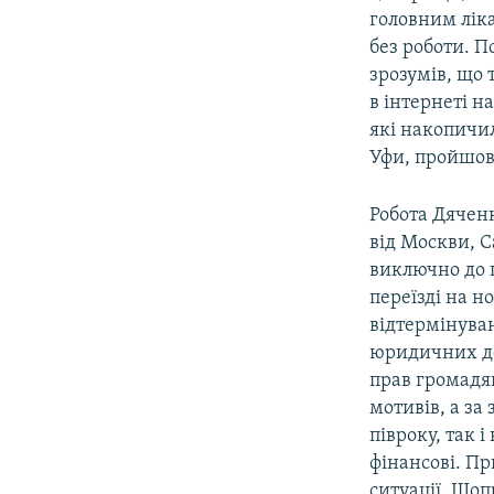
головним ліка
без роботи. П
зрозумів, що 
в інтернеті н
які накопичил
Уфи, пройшов 
Робота Дяченк
від Москви, С
виключно до п
переїзді на н
відтермінуван
юридичних дов
прав громадян
мотивів, а за
півроку, так і
фінансові. Пр
ситуації. Щоп