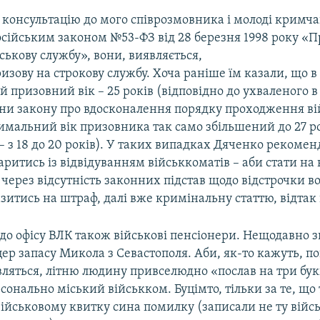
 консультацію до мого співрозмовника і молоді кримча
російським законом №53-ФЗ від 28 березня 1998 року «
ійськову службу», вони, виявляється,
изову на строкову службу. Хоча раніше їм казали, що в
призовний вік – 25 років (відповідно до ухваленого в 
їни закону про вдосконалення порядку проходження ві
мальний вік призовника так само збільшений до 27 ро
 з 18 до 20 років). У таких випадках Дяченко рекомен
аритись із відвідуванням військкоматів – аби стати на
 через відсутність законних підстав щодо відстрочки 
зитись на штраф, далі вже кримінальну статтю, відтак
до офісу ВЛК також військові пенсіонери. Нещодавно з
ер запасу Микола з Севастополя. Аби, як-то кажуть, п
вляться, літню людину привселюдно «послав на три бук
сонально міський військком. Буцімто, тільки за те, що 
ійськовому квитку сина помилку (записали не ту війс