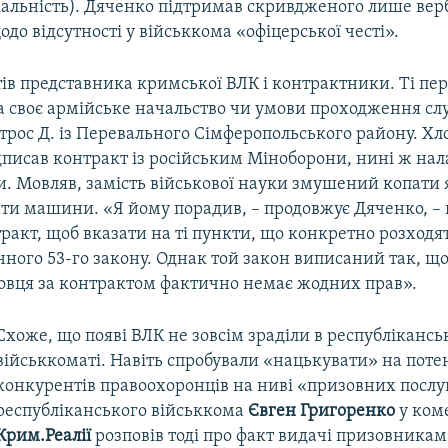
іальність). Дяченко підтримав скривдженого лише верб
до відсутності у військкома «офіцерської честі».
тів представника кримської ВЛК і контрактники. Ті п
а своє армійське начальство чи умови проходження сл
рос Д. із Перевального Сімферопольського району. Хл
ідписав контракт із російським Міноборони, нині ж н
и. Мовляв, замість військової науки змушений копати 
ти машини. «Я йому порадив, – продовжує Дяченко, –
ракт, щоб вказати на ті пункти, що конкретно розходят
ного 53-го закону. Однак той закон виписаний так, що
овця за контрактом фактично немає жодних прав».
Схоже, що появі ВЛК не зовсім зраділи в республіканс
військкоматі. Навіть спробували «нацькувати» на пот
конкурентів правоохоронців на ниві «призовних послу
республіканського військкома
Євген Григоренко
у ком
Крим.Реалії
розповів тоді про факт видачі призовника