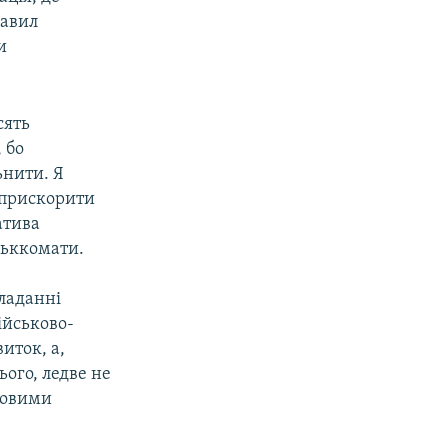
равил
и
сять
 бо
ьнити. Я
 прискорити
атива
ськкомати.
ладанні
ійськово-
иток, а,
ього, ледве не
ковими