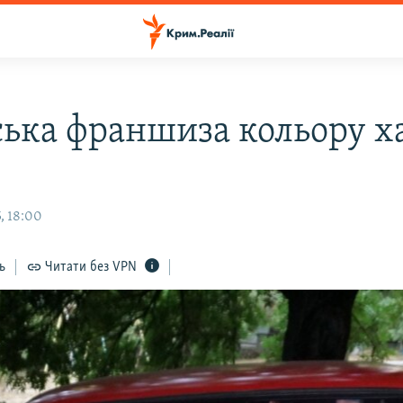
ька франшиза кольору х
, 18:00
ь
Читати без VPN