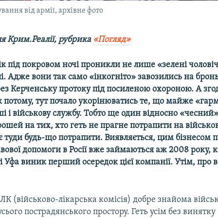
ання від армії, архівне фото
ля Крим.Реалії, рубрика
«Погляд»
к під покровом ночі проникли не лише «зелені чоловічк
лі. Адже вони так само «інкогніто» завозились на бро
ез Керченську протоку під посиленою охороною. А зго
к потому, тут почало укорінюватись те, що майже «гар
і і військову службу. Тобто ще один відносно «чесний»
ошей на тих, хто геть не прагне потрапити на військо
є туди будь-що ​потрапити. Виявляється, цим бізнесом 
ової допомоги в Росії вже займаються аж 2008 року, к
і Уфа виник перший осередок цієї компанії. Утім, про в
ЛК (військово-лікарська комісія) добре знайома війс
сього пострадянського простору. Геть усім без винятку 