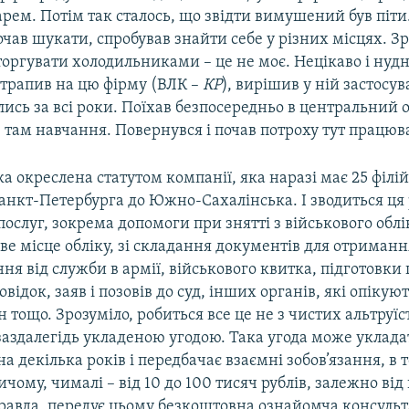
рем. Потім так сталось, що звідти вимушений був піт
очав шукати, спробував знайти себе у різних місцях. З
торгувати холодильниками – це не моє. Нецікаво і нуд
атрапив на цю фірму (ВЛК –
КР
), вирішив у ній застосув
ись за всі роки. Поїхав безпосередньо в центральний 
там навчання. Повернувся і почав потроху тут працюв
а окреслена статутом компанії, яка наразі має 25 філій у
анкт-Петербурга до Южно-Сахалінська. І зводиться ця
ослуг, зокрема допомоги при знятті з військового облі
ове місце обліку, зі складання документів для отриманн
ня від служби в армії, військового квитка, підготовк
ідок, заяв і позовів до суд, інших органів, які опікую
 тощо. Зрозуміло, робиться все це не з чистих альтруї
 заздалегідь укладеною угодою. Така угода може уклада
 на декілька років і передбачає взаємні зобов’язання, в 
ичому, чималі – від 10 до 100 тисяч рублів, залежно від
равда, передує цьому безкоштовна ознайомча консульта