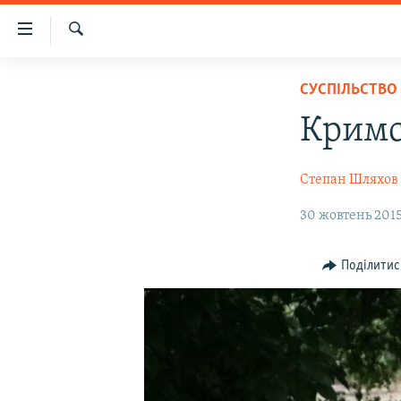
Доступність
посилання
Шукати
Перейти
НОВИНИ
СУСПІЛЬСТВО
до
ВОДА.КРИМ
основного
Кримс
матеріалу
ВІДЕО ТА ФОТО
Перейти
ПОЛІТИКА
Степан Шляхов
до
основної
БЛОГИ
30 жовтень 2015
навігації
ПОГЛЯД
Перейти
Поділитис
до
ІНТЕРВ'Ю
пошуку
ВСЕ ЗА ДЕНЬ
СПЕЦПРОЕКТИ
ЯК ОБІЙТИ БЛОКУВАННЯ
ДЕПОРТАЦІЯ