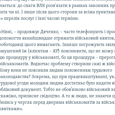
чається: до снаги ВЛК розв'язати в рамках законних п
нта чи ні. І лише після цього сторони за всіма пунктам
 перелік послуг і їхні часові терміни.
«Нині, – продовжує Дяченко, – часто телефонують і про
допомогти якнайшвидше отримати військовий квиток,
роботодавці цього вимагають. Інакше погрожують звіл
змушений їм (клієнтам –
КР
) пояснювати, що не можу
цю процедуру у військкоматі, бо ця процедура – прерог
військкоматів. Водночас проблему створили самі ж вій
Чому вони не пояснили людям положенням трудового
законодавства? Зокрема, що при працевлаштуванні, ук
трудової угоди молодим людям достатньо було надати в
обліковий документ. Тобто не обов’язково військовий кв
скажімо, приписне свідоцтво. А то ж люди, не знаючи ц
бились у чергах перед дверима військкоматів за війсь
квитками».