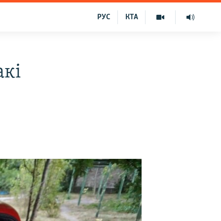
РУС
КТА
акі