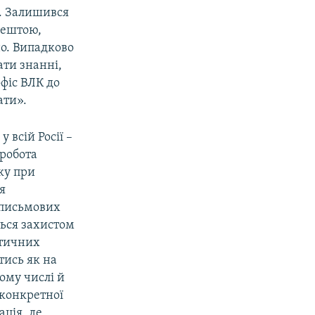
и. Залишився
рештою,
но. Випадково
ати знанні,
офіс ВЛК до
ати».
 всій Росії –
 робота
ку при
я
и письмових
ться захистом
стичних
тись як на
тому числі й
 конкретної
ція, де