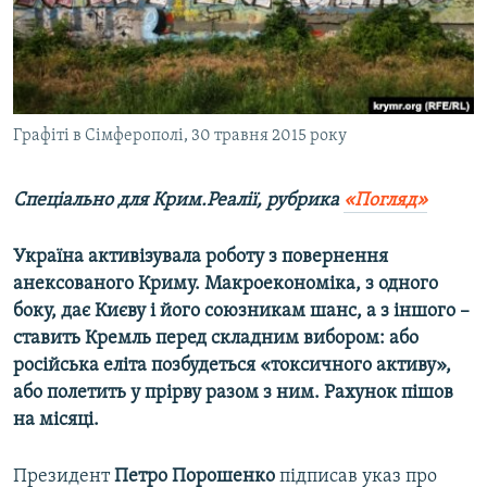
ВІДЕОУРОКИ «ELIFBE»
Русский
СВІДЧЕННЯ ОКУПАЦІЇ
Qırımtatar
УКРАЇНСЬКА ПРОБЛЕМА КРИМУ
ДОЛУЧАЙСЯ!
Графіті в Сімферополі, 30 травня 2015 року
ІНФОГРАФІКА
Спеціально для Крим.Реалії, рубрика
«Погляд»
Усі сайти RFE/RL
Україна активізувала роботу з повернення
анексованого Криму. Макроекономіка, з одного
боку, дає Києву і його союзникам шанс, а з іншого –
ставить Кремль перед складним вибором: або
російська еліта позбудеться «токсичного активу»,
або полетить у прірву разом з ним. Рахунок пішов
на місяці.
Президент
Петро Порошенко
підписав указ про