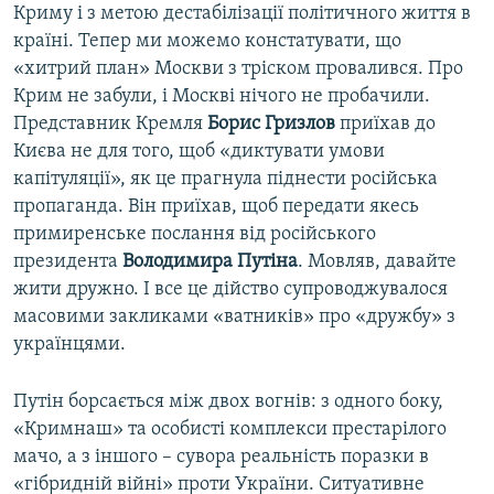
Криму і з метою дестабілізації політичного життя в
країні. Тепер ми можемо констатувати, що
«хитрий план» Москви з тріском провалився. Про
Крим не забули, і Москві нічого не пробачили.
Представник Кремля
Борис Гризлов
приїхав до
Києва не для того, щоб «диктувати умови
капітуляції», як це прагнула піднести російська
пропаганда. Він приїхав, щоб передати якесь
примиренське послання від російського
президента
Володимира Путіна
. Мовляв, давайте
жити дружно. І все це дійство супроводжувалося
масовими закликами «ватників» про «дружбу» з
українцями.
Путін борсається між двох вогнів: з одного боку,
«Кримнаш» та особисті комплекси престарілого
мачо, а з іншого – сувора реальність поразки в
«гібридній війні» проти України. Ситуативне