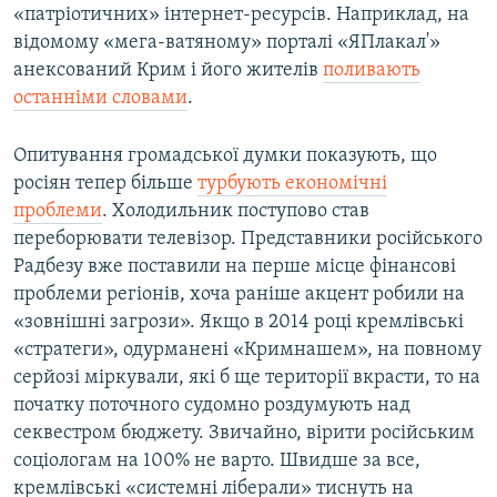
«патріотичних» інтернет-ресурсів. Наприклад, на
відомому «мега-ватяному» порталі «ЯПлакал'»
анексований Крим і його жителів
поливають
останніми словами
.
Опитування громадської думки показують, що
росіян тепер більше
турбують економічні
проблеми
. Холодильник поступово став
переборювати телевізор. Представники російського
Радбезу вже поставили на перше місце фінансові
проблеми регіонів, хоча раніше акцент робили на
«зовнішні загрози». Якщо в 2014 році кремлівські
«стратеги», одурманені «Кримнашем», на повному
серйозі міркували, які б ще території вкрасти, то на
початку поточного судомно роздумують над
секвестром бюджету. Звичайно, вірити російським
соціологам на 100% не варто. Швидше за все,
кремлівські «системні ліберали» тиснуть на