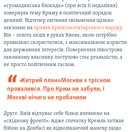
«громадянська блокада» (при всіх її недоліках)
повернула тему Криму в політичний порядок
денний. Відтепер питання звільнення щільно
зав'язане на
правах кримськотатарського народу
.
Він – золота акція в руках Києва, якою потрібно
правильно скористатися, з максимальною користю
для державних інтересів. Повернення півострова
законному власнику поступово стає реальністю, а
не просто політичним гаслом.
«Хитрий план» Москви з тріском
провалився. Про Крим не забули, і
Москві нічого не пробачили
Друге. Київ відчуває себе більш впевнено на
«східному фронті». Адже спочатку Кремль затівав
бійню на Донбасі як відволікаючий маневр щодо