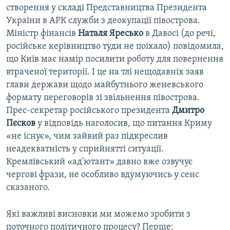
створення у складі Представництва Президента
України в АРК служби з деокупації півострова.
Міністр фінансів
Наталя Яресько
в Давосі (до речі,
російське керівництво туди не поїхало) повідомила,
що Київ має намір посилити роботу для повернення
втраченої території. І це на тлі нещодавніх заяв
глави держави щодо майбутнього женевського
формату переговорів зі звільнення півострова.
Прес-секретар російського президента
Дмитро
Пєсков
у відповідь наголосив, що питання Криму
«не існує», чим зайвий раз підкреслив
неадекватність у сприйнятті ситуації.
Кремлівський «ад'ютант» давно вже озвучує
чергові фрази, не особливо вдумуючись у сенс
сказаного.
Які важливі висновки ми можемо зробити з
поточного політичного процесу? Перше: