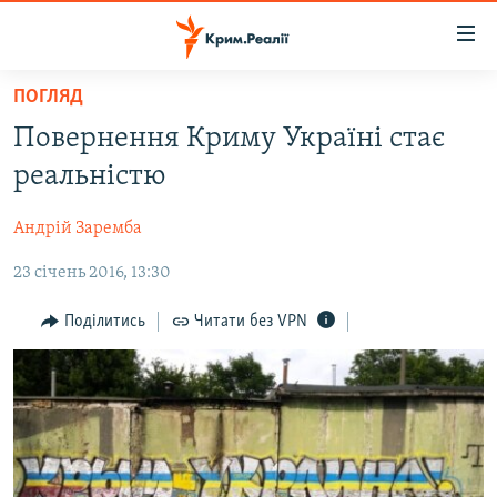
Доступність
посилання
Перейти
ПОГЛЯД
до
НОВИНИ
Повернення Криму Україні стає
основного
ВОДА.КРИМ
матеріалу
реальністю
ВІДЕО ТА ФОТО
Перейти
до
Андрій Заремба
ПОЛІТИКА
основної
23 січень 2016, 13:30
БЛОГИ
навігації
Перейти
ПОГЛЯД
Поділитись
Читати без VPN
до
ІНТЕРВ'Ю
пошуку
ВСЕ ЗА ДЕНЬ
СПЕЦПРОЕКТИ
ЯК ОБІЙТИ БЛОКУВАННЯ
ДЕПОРТАЦІЯ