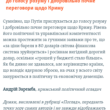
до голосу розуму і добровільно почне
переговори щодо Криму
Сумнівно, що Путін прислухається до голосу розуму
і добровільно почне переговори щодо Криму. Рівень
його політичної та управлінської компетентності
можна простежити за гучними заявами про те, що
«за ціни бареля в 80 доларів світова фінансова
система зруйнується» і росіянам вигідний дорогий
долар, оскільки «грошей у бюджеті стало більше».
Як би дивно не здавалося, але керівництво країни,
що володіє ядерною зброєю, на очах у всього світу
занурюється в політичну та економічну деменцію.
Андрій Заремба
,
кримський політичний оглядач
Думки, висловлені в рубриці «Погляд», передають
точку зору самих авторів і не завжди відображають