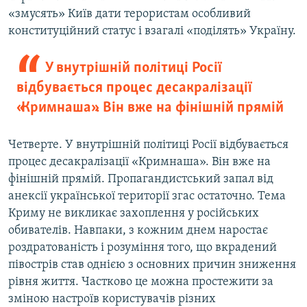
«змусять» Київ дати терористам особливий
конституційний статус і взагалі «поділять» Україну.
У внутрішній політиці Росії
відбувається процес десакралізації
«Кримнаша». Він вже на фінішній прямій
Четверте. У внутрішній політиці Росії відбувається
процес десакралізації «Кримнаша». Він вже на
фінішній прямій. Пропагандистський запал від
анексії української території згас остаточно. Тема
Криму не викликає захоплення у російських
обивателів. Навпаки, з кожним днем наростає
роздратованість і розуміння того, що вкрадений
півострів став однією з основних причин зниження
рівня життя. Частково це можна простежити за
зміною настроїв користувачів різних