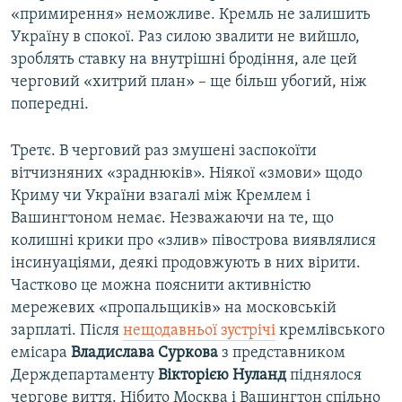
«примирення» неможливе. Кремль не залишить
Україну в спокої. Раз силою звалити не вийшло,
зроблять ставку на внутрішні бродіння, але цей
черговий «хитрий план» – ще більш убогий, ніж
попередні.
Третє. В черговий раз змушені заспокоїти
вітчизняних «зраднюків». Ніякої «змови» щодо
Криму чи України взагалі між Кремлем і
Вашингтоном немає. Незважаючи на те, що
колишні крики про «злив» півострова виявлялися
інсинуаціями, деякі продовжують в них вірити.
Частково це можна пояснити активністю
мережевих «пропальщиків» на московській
зарплаті. Після
нещодавньої зустрічі
кремлівського
емісара
Владислава Суркова
з представником
Держдепартаменту
Вікторією Нуланд
піднялося
чергове виття. Нібито Москва і Вашингтон спільно