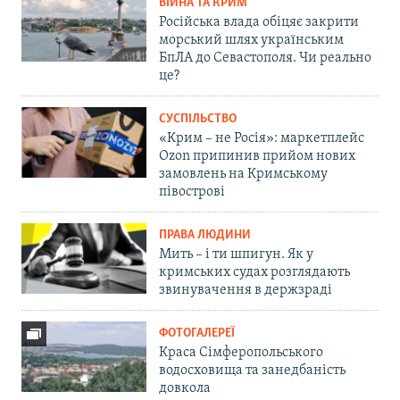
ВІЙНА ТА КРИМ
Російська влада обіцяє закрити
морський шлях українським
БпЛА до Севастополя. Чи реально
це?
СУСПІЛЬСТВО
«Крим – не Росія»: маркетплейс
Ozon припинив прийом нових
замовлень на Кримському
півострові
ПРАВА ЛЮДИНИ
Мить – і ти шпигун. Як у
кримських судах розглядають
звинувачення в держзраді
ФОТОГАЛЕРЕЇ
Краса Сімферопольського
водосховища та занедбаність
довкола