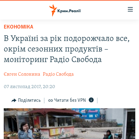
Доступність
посилання
Перейти
ЕКОНОМІКА
до
НОВИНИ
В Україні за рік подорожчало все,
основного
ВОДА.КРИМ
матеріалу
окрім сезонних продуктів –
ВІДЕО ТА ФОТО
Перейти
моніторинг Радіо Свобода
до
ПОЛІТИКА
основної
Євген Солонина
Радіо Свобода
БЛОГИ
навігації
Перейти
07 листопад 2017, 20:20
ПОГЛЯД
до
ІНТЕРВ'Ю
Поділитись
Читати без VPN
пошуку
ВСЕ ЗА ДЕНЬ
СПЕЦПРОЕКТИ
ЯК ОБІЙТИ БЛОКУВАННЯ
ДЕПОРТАЦІЯ