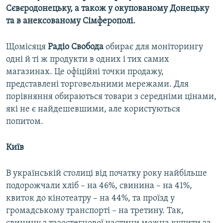
Сєвєродонецьку, а також у окупованому Донецьку
та в анексованому Сімферополі.
Щомісяця
Радіо Свобода
обирає для моніторингу
одні й ті ж продукти в одних і тих самих
магазинах. Це офіційні точки продажу,
представлені торговельними мережами. Для
порівняння обираються товари з середніми цінами,
які не є найдешевшими, але користуються
попитом.
Київ
В українській столиці від початку року найбільше
подорожчали хліб – на 46%, свинина – на 41%,
квиток до кінотеатру – на 44%, та проїзд у
громадському транспорті – на третину. Так,