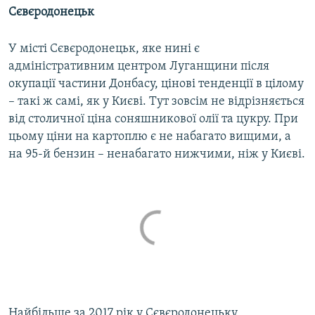
Сєвєродонецьк
У місті Сєвєродонецьк, яке нині є
адміністративним центром Луганщини після
окупації частини Донбасу, цінові тенденції в цілому
– такі ж самі, як у Києві. Тут зовсім не відрізняється
від столичної ціна соняшникової олії та цукру. При
цьому ціни на картоплю є не набагато вищими, а
на 95-й бензин – ненабагато нижчими, ніж у Києві.
Найбільше за 2017 рік у Сєвєродонецьку