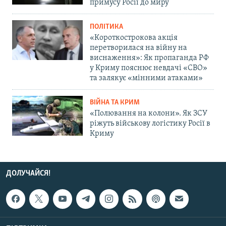
примусу Росії до миру
ПОЛІТИКА
«Короткострокова акція
перетворилася на війну на
виснаження»: Як пропаганда РФ
у Криму пояснює невдачі «СВО»
та залякує «мінними атаками»
ВІЙНА ТА КРИМ
«Полювання на колони». Як ЗСУ
ріжуть військову логістику Росії в
Криму
ДОЛУЧАЙСЯ!