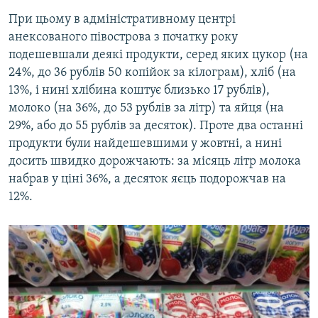
При цьому в адміністративному центрі
анексованого півострова з початку року
подешевшали деякі продукти, серед яких цукор (на
24%, до 36 рублів 50 копійок за кілограм), хліб (на
13%, і нині хлібина коштує близько 17 рублів),
молоко (на 36%, до 53 рублів за літр) та яйця (на
29%, або до 55 рублів за десяток). Проте два останні
продукти були найдешевшими у жовтні, а нині
досить швидко дорожчають: за місяць літр молока
набрав у ціні 36%, а десяток яєць подорожчав на
12%.