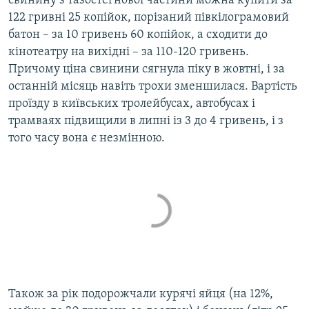
свинину з тазостегнової частини можна купити за
122 гривні 25 копійок, порізаний півкілограмовий
батон – за 10 гривень 60 копійок, а сходити до
кінотеатру на вихідні – за 110-120 гривень.
Причому ціна свинини сягнула піку в жовтні, і за
останній місяць навіть трохи зменшилася. Вартість
проїзду в київських тролейбусах, автобусах і
трамваях підвищили в липні із 3 до 4 гривень, і з
того часу вона є незмінною.
Також за рік подорожчали курячі яйця (на 12%,