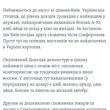
Наближається до нього за цінами Київ. Українська
столиця, де рівень доходів громадян є найвищим у
державі, найдорожчими виявилися бензин А-95,
хліб, яйця та похід у кіно на вихідні. За частиною
цін Київ посідає другу сходинку після Сімферополя.
Проте тут на полицях магазинів чи не найдешевша
в Україні картопля.
Окупований Донецьк демонструє в цілому
найнижчі ціни з-поміж міст, охоплених
моніторингом: ця тенденція виявилася лише
восени. У листопаді тут найдешевшими (у
перерахунку на долар) є хліб, молоко, цукор, олія,
яйця, бензин та квиток на міський автобус.
Другим за дешевизною споживчих товарів та
послуг є Сєвєродонецьк: тут найдешевше коштують