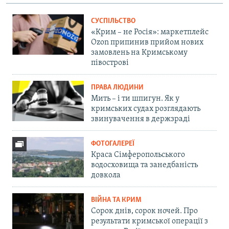
СУСПІЛЬСТВО
«Крим – не Росія»: маркетплейс
Ozon припинив прийом нових
замовлень на Кримському
півострові
ПРАВА ЛЮДИНИ
Мить – і ти шпигун. Як у
кримських судах розглядають
звинувачення в держзраді
ФОТОГАЛЕРЕЇ
Краса Сімферопольського
водосховища та занедбаність
довкола
ВІЙНА ТА КРИМ
Сорок днів, сорок ночей. Про
результати кримської операції з