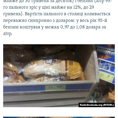
майже до 30 гривень за десяток) і бензин (літр 95-
го пального зріс у ціні майже на 12%, до 29
гривень). Вартість пального в столиці коливається
переважно синхронно з доларом: у весь рік 95-й
бензин коштував у межах 0,97 до 1,08 долара за
літр.