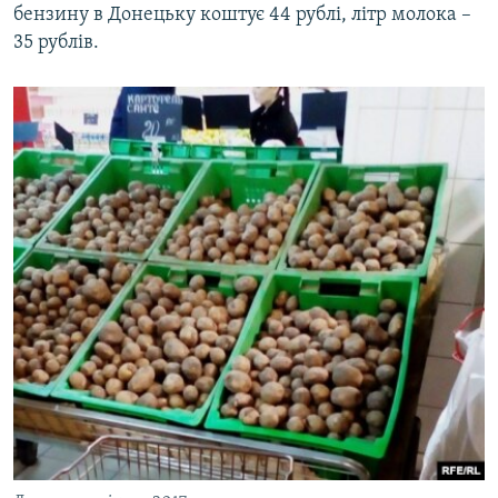
бензину в Донецьку коштує 44 рублі, літр молока –
35 рублів.