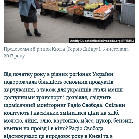
ВІДЕОУРОКИ «ELIFBE»
Русский
СВІДЧЕННЯ ОКУПАЦІЇ
Qırımtatar
УКРАЇНСЬКА ПРОБЛЕМА КРИМУ
ДОЛУЧАЙСЯ!
ІНФОГРАФІКА
Продовольчий ринок Києва (Героїв Дніпра), 6 листопада
2017 року
Усі сайти RFE/RL
Від початку року в різних регіонах України
подорожчала більшість основних продуктів
харчування, а також для українців стали менш
доступними транспорт і дозвілля, свідчить
щомісячний моніторинг Радіо Свобода.
Скільки
коштують і наскільки змінилися ціни на хліб,
молоко, яйця, олію, картоплю, м’ясо, цукор, бензин,
квитки на проїзд і в кіно? Радіо Свобода
відстежувало це впродовж року в Києві та в