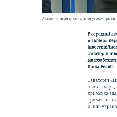
Аксенов після підписання угоди про спі
В середині лю
«Піонер» пере
інвестиційном
санаторій інв
малозабезпеч
Крим.Реалії.
Санаторій «П
нього є парк,
кримська влад
кримського д
й інші україн