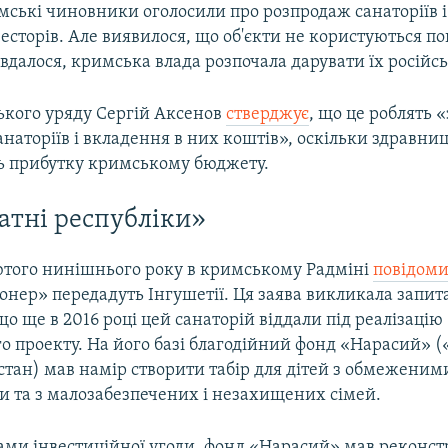
мські чиновники оголосили про розпродаж санаторіїв і
есторів. Але виявилося, що об'єкти не користуються п
 вдалося, кримська влада розпочала дарувати їх російсь
ького уряду Сергій Аксенов
стверджує
, що це роблять 
наторіїв і вкладення в них коштів», оскільки здравни
ть прибутку кримському бюджету.
атні республіки»
ютого нинішнього року в кримському Радміні
повідом
онер» передадуть Інгушетії. Ця заява викликала запит
о ще в 2016 році цей санаторій віддали під реалізацію
о проекту. На його базі благодійний фонд «Нарасий» (
рстан) мав намір створити табір для дітей з обмежени
 та з малозабезпечених і незахищених сімей.
вами інвестиційної угоди, фонд «Нарасий» мав реконс