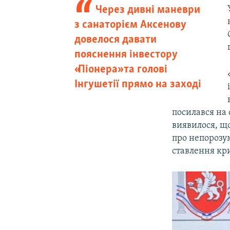
Через дивні маневри
з санаторієм Аксенову
довелося давати
пояснення інвестору
«Піонера» та голові
Інгушетії прямо на заході
посилався на 
виявилося, що
про непорозу
ставлення кри