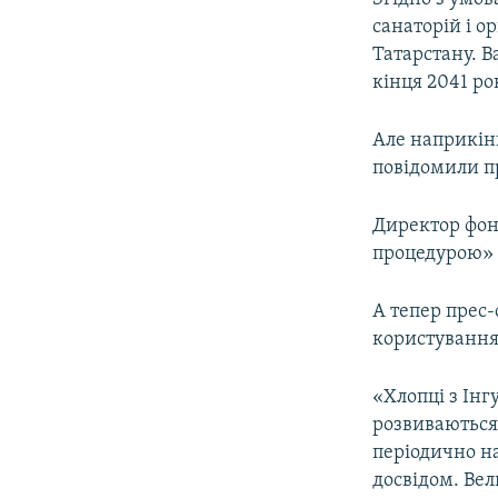
санаторій і о
Татарстану. В
кінця 2041 ро
Але наприкін
повідомили пр
Директор фо
процедурою» й
А тепер прес
користування 
«Хлопці з Інг
розвиваються,
періодично на
досвідом. Вел