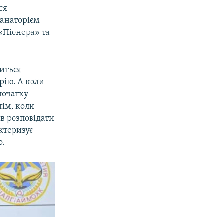
ся
санаторієм
«Піонера» та
виться
рію. А коли
початку
тім, коли
ав розповідати
ктеризує
о.