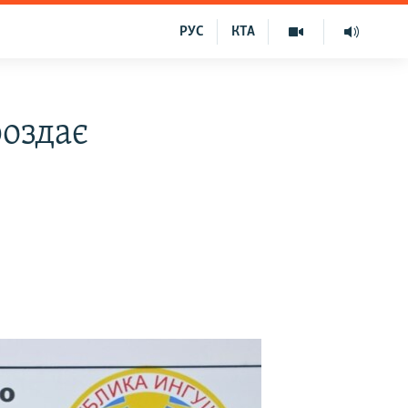
РУС
КТА
роздає