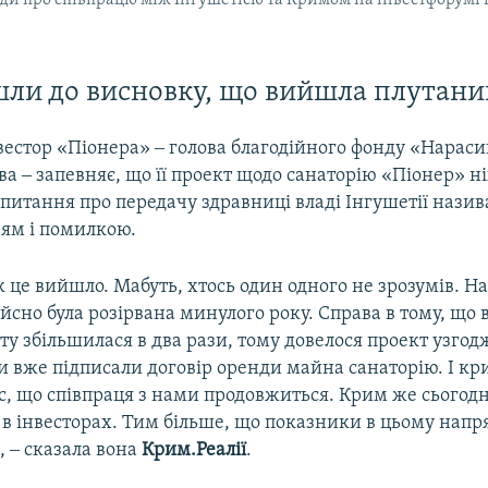
ди про співпрацю між Інгушетією та Кримом на інвестфорумі в 
шли до висновку, що вийшла плутан
вестор «Піонера» ‒ голова благодійного фонду «Нараси
 ‒ запевняє, що її проект щодо санаторію «Піонер» ні
 питання про передачу здравниці владі Інгушетії назив
ям і помилкою.
к це вийшло. Мабуть, хтось один одного не зрозумів. Н
ійсно була розірвана минулого року. Справа в тому, що 
у збільшилася в два рази, тому довелося проект узго
и вже підписали договір оренди майна санаторію. І кр
с, що співпраця з нами продовжиться. Крим же сьогодн
 в інвесторах. Тим більше, що показники в цьому напр
 ‒ сказала вона
Крим.Реалії
.