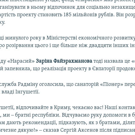
рганізувати в ньому відпочинок для соціально незахищ
артість проекту становить 185 мільйонів рублів. Він ро
ку.
ці минулого року в Міністерстві економічного розвитк
о розірвання цього і ще більше ніж двадцяти інших ін
нду «Нарасий»
Заріна Файзрахманова
тоді назвала це
 запевнила, що реалізація проекту в Євпаторії продов
-служба Радміну оголосила, що санаторій «Піонер» пер
владі Інгушетії.
ушетії, відпочивайте в Криму, чекаємо вас! Наші конта
 ми ‒ братні республіки. Відчуваємо руку допомоги в б
м дають рекомендації, підказують, як з братами, ділят
ичезне дякую!» ‒ сказав Сергій Аксенов після підписа