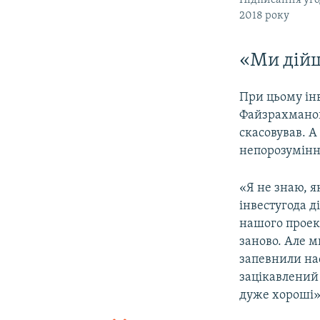
Підписання уго
2018 року
​«Ми дій
При цьому ін
Файзрахманова
скасовував. А
непорозумінн
«Я не знаю, я
інвестугода д
нашого проект
заново. Але м
запевнили на
зацікавлений
дуже хороші»,