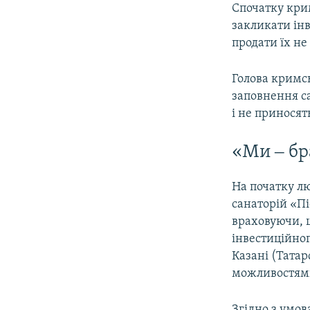
Спочатку кри
закликати інв
продати їх не
Голова кримс
заповнення са
і не принося
«Ми ‒ бр
На початку л
санаторій «Пі
враховуючи, щ
інвестиційног
Казані (Тата
можливостями
Згідно з умо