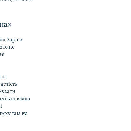
Сочі, 15 лютого
ина»
й» Заріна
хто не
ає
аша
вартість
джувати
имська влада
і
ямку там не