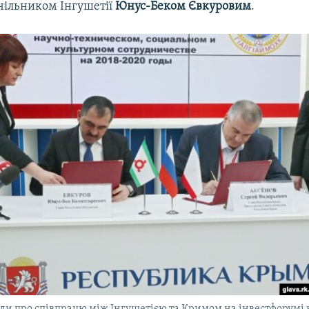
очільником Інгушетії
Юнус-Беком Євкуровим
.