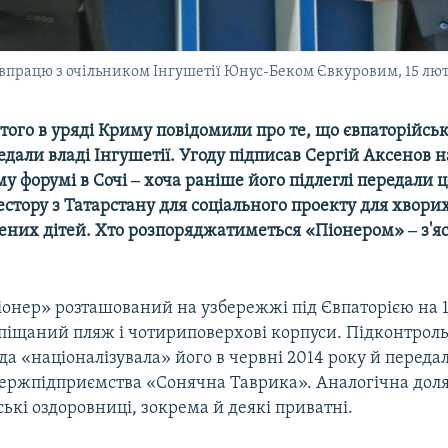
впрацю з очільником Інгушетії Юнус-Беком Євкуровим, 15 люто
того в уряді Криму повідомили про те, що євпаторійсь
дали владі Інгушетії. Угоду підписав Сергій Аксенов н
у форумі в Сочі ‒ хоча раніше його підлеглі передали 
естору з Татарстану для соціального проекту для хворих
ених дітей. Хто розпоряджатиметься «Піонером» ‒ з'я
іонер» розташований на узбережжі під Євпаторією на 1
 піщаний пляж і чотириповерхові корпуси. Підконтроль
а «націоналізувала» його в червні 2014 року й передал
ержпідприємства «Сонячна Таврика». Аналогічна доля 
ські оздоровниці, зокрема й деякі приватні.