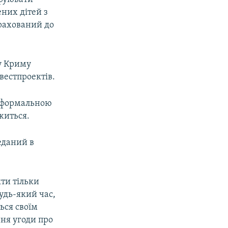
ених дітей з
зрахований до
у Криму
вестпроектів.
 «формальною
житься.
еданий в
кти тільки
удь-який час,
ься своїм
ння угоди про