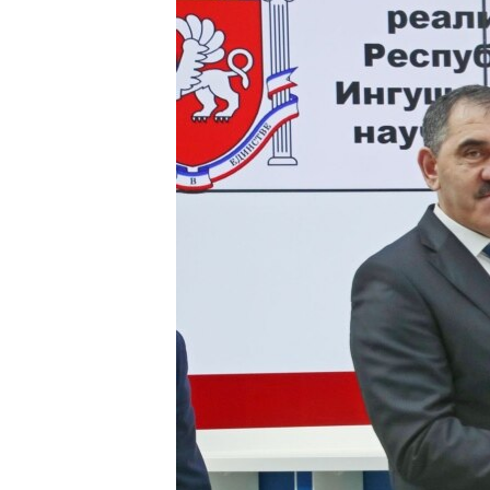
ВІДЕОУРОКИ «ELIFBE»
СВІДЧЕННЯ ОКУПАЦІЇ
УКРАЇНСЬКА ПРОБЛЕМА КРИМУ
ІНФОГРАФІКА