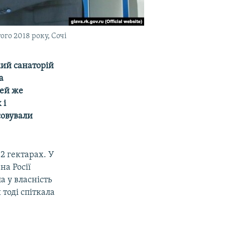
го 2018 року, Сочі
кий санаторій
а
цей же
 і
совували
2 гектарах. У
на Росії
а у власність
тоді спіткала