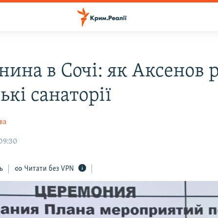
ина в Сочі: як Аксенов 
ькі санаторії
ва
09:30
ь
Читати без VPN