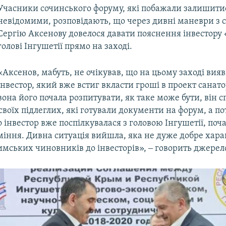
Учасники сочинського форуму, які побажали залишити
невідомими, розповідають, що через дивні маневри з 
Сергію Аксенову довелося давати пояснення інвестору 
голові Інгушетії прямо на заході.
«Аксенов, мабуть, не очікував, що на цьому заході вия
інвестор, який вже встиг вкласти гроші в проект санато
вона його почала розпитувати, як таке може бути, він с
своїх підлеглих, які готували документи на форум, а по
 інвестор вже поспілкувалася з головою Інгушетії, поч
міння. Дивна ситуація вийшла, яка не дуже добре хара
мських чиновників до інвесторів», ‒ говорить джерел