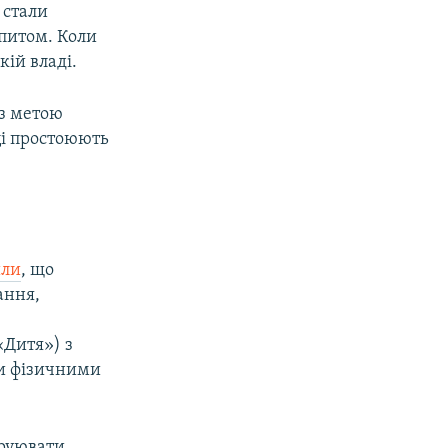
 стали
опитом. Коли
кій владі.
«з метою
ці простоюють
или
, що
ання,
«Дитя») з
ми фізичними
труювати