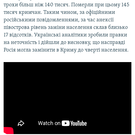
трохи більш ніж 140 тисяч. Померли при цьому 145
тисяч кримчан. Таким чином, за офіційними
російськими повідомленнями, за час анексії
півострова рівень заміни населення склав близько
17 відсотків. Українські аналітики зробили правки
на неточність і дійшли до висновку, що насправді
Росія могла замінити в Криму до чверті населення.