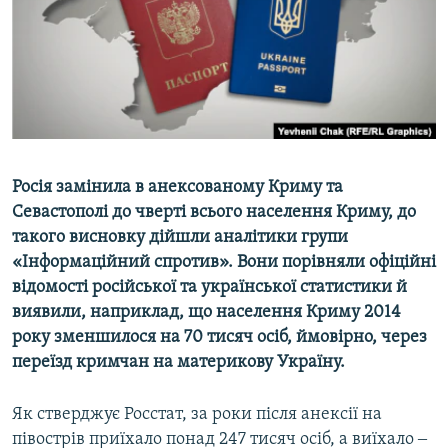
ВІДЕОУРОКИ «ELIFBE»
Русский
СВІДЧЕННЯ ОКУПАЦІЇ
Qırımtatar
УКРАЇНСЬКА ПРОБЛЕМА КРИМУ
ДОЛУЧАЙСЯ!
ІНФОГРАФІКА
Росія замінила в анексованому Криму та
Севастополі до чверті всього населення Криму, до
Усі сайти RFE/RL
такого висновку дійшли аналітики групи
«Інформаційний спротив». Вони порівняли офіційні
відомості російської та української статистики й
виявили, наприклад, що населення Криму 2014
року зменшилося на 70 тисяч осіб, ймовірно, через
переїзд кримчан на материкову Україну.
Як стверджує Росстат, за роки після анексії на
півострів приїхало понад 247 тисяч осіб, а виїхало ‒