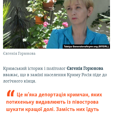
Євгенія Горюнова
Кримський історик і політолог
Євгенія Горюнова
вважає, що в заміні населення Криму Росія піде до
логічного кінця.
Це м'яка депортація кримчан, яких
потихеньку видавлюють із півострова
шукати кращої долі. Замість них їдуть