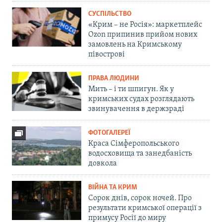
СУСПІЛЬСТВО
«Крим – не Росія»: маркетплейс
Ozon припинив прийом нових
замовлень на Кримському
півострові
ПРАВА ЛЮДИНИ
Мить – і ти шпигун. Як у
кримських судах розглядають
звинувачення в держзраді
ФОТОГАЛЕРЕЇ
Краса Сімферопольського
водосховища та занедбаність
довкола
ВІЙНА ТА КРИМ
Сорок днів, сорок ночей. Про
результати кримської операції з
примусу Росії до миру