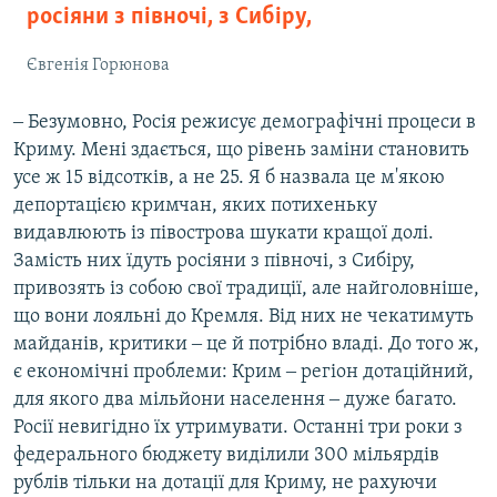
росіяни з півночі, з Сибіру,
Євгенія Горюнова
‒ Безумовно, Росія режисує демографічні процеси в
Криму. Мені здається, що рівень заміни становить
усе ж 15 відсотків, а не 25. Я б назвала це м'якою
депортацією кримчан, яких потихеньку
видавлюють із півострова шукати кращої долі.
Замість них їдуть росіяни з півночі, з Сибіру,
привозять із собою свої традиції, але найголовніше,
що вони лояльні до Кремля. Від них не чекатимуть
майданів, критики ‒ це й потрібно владі. До того ж,
є економічні проблеми: Крим ‒ регіон дотаційний,
для якого два мільйони населення ‒ дуже багато.
Росії невигідно їх утримувати. Останні три роки з
федерального бюджету виділили 300 мільярдів
рублів тільки на дотації для Криму, не рахуючи