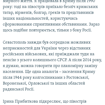
мирного життя. Я працювала в Криму після 1990
року: тоді на півострів приїхало безліч кримських
татар, вірменів, болгар, греків та представників
інших національностей, користуючись
сформованими сприятливими обставинами. Зараз
щось подібне повторюється, тільки з боку Росії.
Севастополь завжди був осередком можливих
неприємностей для України через відставних
російських військових, які приїжджали туди на
пенсію з усього колишнього СРСР. А після 2014 року,
я думаю, можна говорити про планомірну заміну
населення. Ще одна аналогія ‒ заселення Криму
після 1944 року колгоспниками з Ростовської,
Воронезької, Орловської та інших областей
радянської Росії.
Ірина Прибиткова підкреслює, що півострів