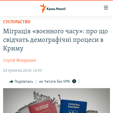
Доступність
посилання
Перейти
СУСПІЛЬСТВО
до
НОВИНИ
Міграція «воєнного часу»: про що
основного
ВОДА.КРИМ
матеріалу
свідчать демографічні процеси в
ВІДЕО ТА ФОТО
Перейти
Криму
до
ПОЛІТИКА
основної
Сергій Мокрушин
БЛОГИ
навігації
Перейти
24 травень 2018, 14:30
ПОГЛЯД
до
ІНТЕРВ'Ю
Поділитись
Читати без VPN
пошуку
ВСЕ ЗА ДЕНЬ
СПЕЦПРОЕКТИ
ЯК ОБІЙТИ БЛОКУВАННЯ
ДЕПОРТАЦІЯ