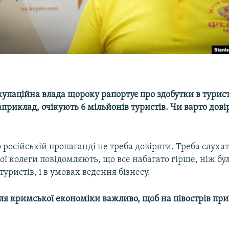
упаційна влада щороку рапортує про здобутки в турист
априклад, очікують 6 мільйонів туристів. Чи варто дов
 російській пропаганді не треба довіряти. Треба слухат
ої колеги повідомляють, що все набагато гірше, ніж бу
і туристів, і в умовах ведення бізнесу.
для кримської економіки важливо, щоб на півострів п