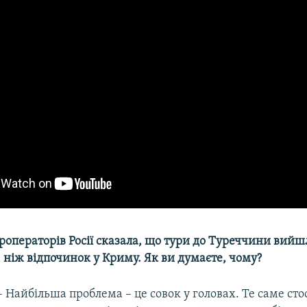
уроператорів Росії сказала, що тури до Туреччини вий
ніж відпочинок у Криму. Як ви думаєте, чому?
– Найбільша проблема – це совок у головах. Те саме сто