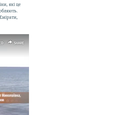
ни, які це
робляють.
 Емірати,
ED
SHARE