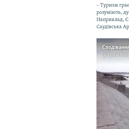
– Туризм грає
розуміють, ду
Наприклад, Єг
Саудівська А
Сподівання
by
Крим.Реал