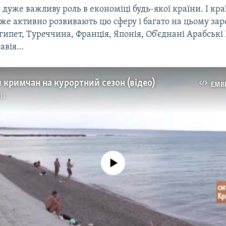
 дуже важливу роль в економіці будь-якої країни. І краї
же активно розвивають цю сферу і багато на цьому за
ипет, Туреччина, Франція, Японія, Об’єднані Арабські
равія…
 кримчан на курортний сезон (відео)
EMB
ії
No media source currently available