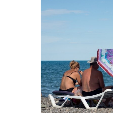
ВІДЕОУРОКИ «ELIFBE»
СВІДЧЕННЯ ОКУПАЦІЇ
УКРАЇНСЬКА ПРОБЛЕМА КРИМУ
ІНФОГРАФІКА