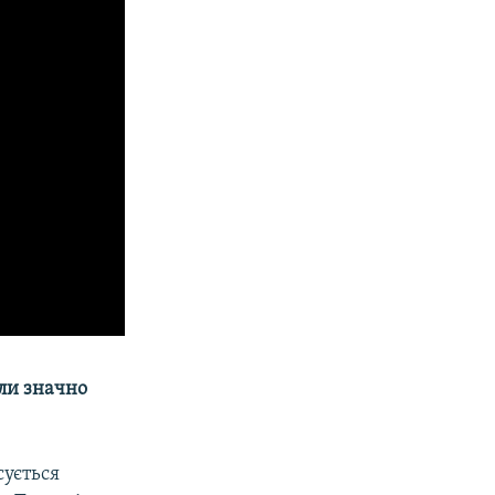
шли значно
сується