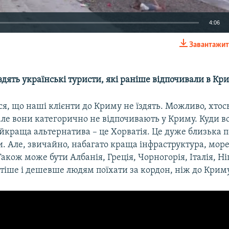
4:06
Завантажит
EMBED
їздять українські туристи, які раніше відпочивали в Кр
ся, що наші клієнти до Криму не їздять. Можливо, хтось
але вони категорично не відпочивають у Криму. Куди во
краща альтернатива – це Хорватія. Це дуже близька по
и. Але, звичайно, набагато краща інфраструктура, море
Також може бути Албанія, Греція, Чорногорія, Італія, Ні
тіше і дешевше людям поїхати за кордон, ніж до Криму