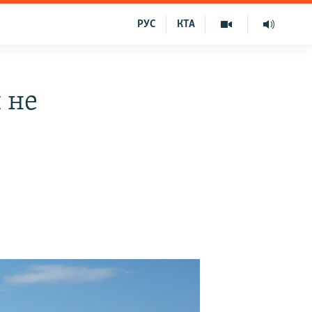
РУС
КТА
 не