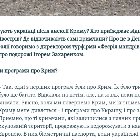
ують українці після анексії Криму? Хто приїжджає від
івострів? Де відпочивають самі кримчани? Про це в Д
алії говоримо з директором турфірми «Феєрія мандрів
про подорожі Ігорем Захаренком.
ви програми про Крим?
– Так, одні з перших програм були про Крим. Їх було тр
було ще багато. Відклали на потім, але, на жаль, поки 
знімати. Звісно, коли ми повернемо Крим, ми їх знімем
Криму мене дивляться – і програми про Україну, і про 
Приємно, що ті кримчани, які залишилися з певних п
окупованій території, продовжують подорожувати з на
Європою. В них біометричні паспорти, вони українські 