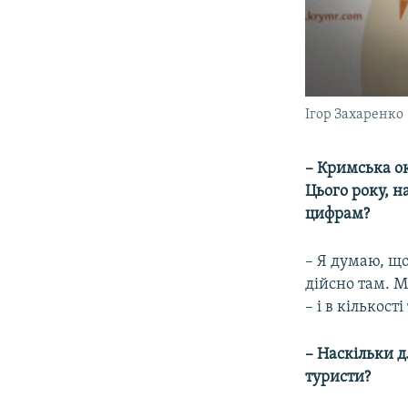
Ігор Захаренко
– Кримська ок
Цього року, н
цифрам?
– Я думаю, що
дійсно там. М
– і в кількост
– Наскільки 
туристи?