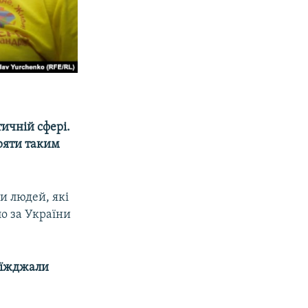
ичній сфері.
іряти таким
и людей, які
ло за України
риїжджали