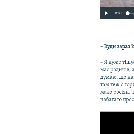
0:00
– Куди зараз 
– Я дуже тішу
має родичів, 
думаю, що най
там теж є гор
мало росіян. 
набагато прос