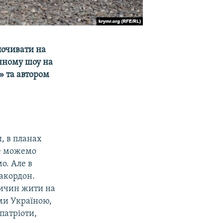
почивати на
енному шоу на
» та автором
и, в планах
не можемо
о. Але в
закордон.
ричин жити на
ми Україною,
патріоти,