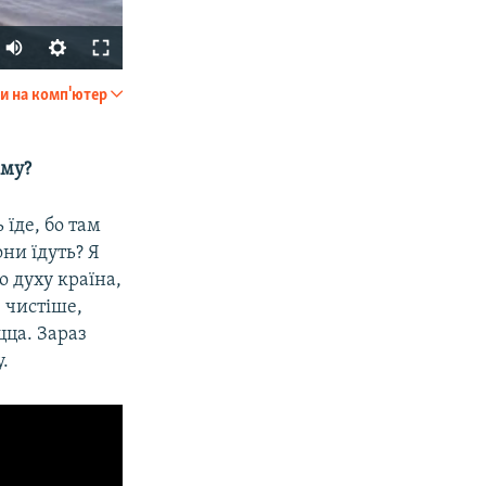
и на комп'ютер
SHARE
иму?
 їде, бо там
ни їдуть? Я
 духу країна,
 чистіше,
px
width
цца. Зараз
.