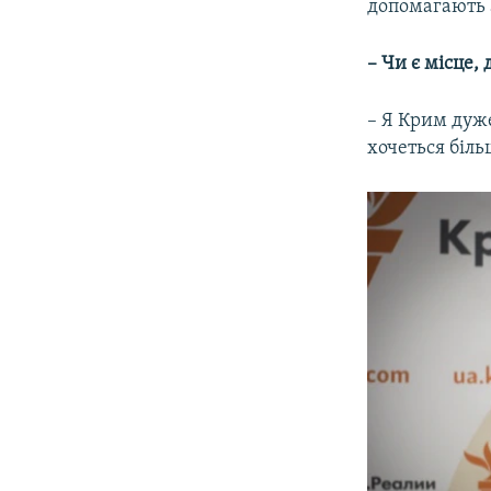
допомагають а
– Чи є місце,
– Я Крим дуже
хочеться біль