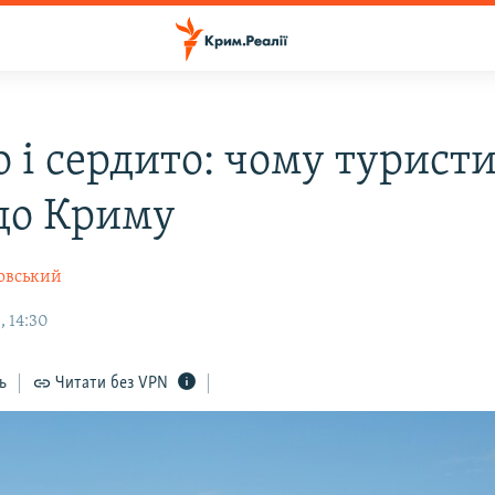
 і сердито: чому туристи
 до Криму
овський
, 14:30
ь
Читати без VPN