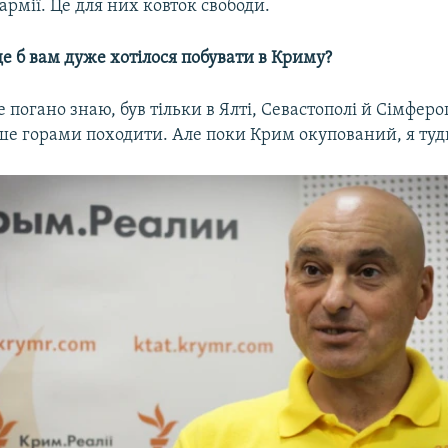
рмії. Це для них ковток свободи.
 де б вам дуже хотілося побувати в Криму?
 погано знаю, був тільки в Ялті, Севастополі й Сімферо
ше горами походити. Але поки Крим окупований, я туди