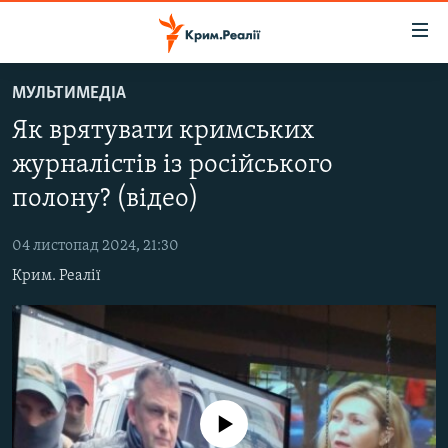
Доступність
посилання
Перейти
МУЛЬТИМЕДІА
до
НОВИНИ
Як врятувати кримських
основного
ВОДА.КРИМ
матеріалу
журналістів із російського
ВІДЕО ТА ФОТО
Перейти
полону? (відео)
до
ПОЛІТИКА
основної
04 листопад 2024, 21:30
БЛОГИ
навігації
Крим. Реалії
Перейти
ПОГЛЯД
до
ІНТЕРВ'Ю
пошуку
ВСЕ ЗА ДЕНЬ
СПЕЦПРОЕКТИ
No media source currently available
ЯК ОБІЙТИ БЛОКУВАННЯ
ДЕПОРТАЦІЯ