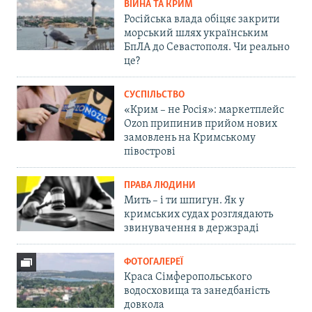
ВІЙНА ТА КРИМ
Російська влада обіцяє закрити
морський шлях українським
БпЛА до Севастополя. Чи реально
це?
СУСПІЛЬСТВО
«Крим – не Росія»: маркетплейс
Ozon припинив прийом нових
замовлень на Кримському
півострові
ПРАВА ЛЮДИНИ
Мить – і ти шпигун. Як у
кримських судах розглядають
звинувачення в держзраді
ФОТОГАЛЕРЕЇ
Краса Сімферопольського
водосховища та занедбаність
довкола