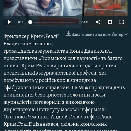
ВІДЕОУРОКИ «ELIFBE»
Русский
СВІДЧЕННЯ ОКУПАЦІЇ
Qırımtatar
Auto
0:00
23:49
УКРАЇНСЬКА ПРОБЛЕМА КРИМУ
240p
Завантажити на комп'ютер
Фрилансер Крим.Реалії
ДОЛУЧАЙСЯ!
ІНФОГРАФІКА
360p
Владислав Єсипенко,
громадянська журналістка Ірина Данилович,
480p
Auto
240p
360p
480p
представники «Кримської солідарності» та багато
720p
Усі сайти RFE/RL
інших. Крим.Реалії вирішили нагадати про тих
720p
1080p
1080p
представників журналістської професії, які
перебувають у російських в'язницях за
сфабрикованими справами. І в Міжнародний день
припинення безкарності за злочини проти
журналістів поговорили з виконавчою
директоркою Інституту масової інформації
Оксаною Романюк. Андрій Гевко в ефірі Радіо
Крим.Реалії дізнавався, скільки кримських