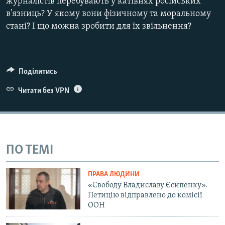
журналістів перебувають у катівнях російських
в'язниць? У якому вони фізичному та моральному
стані? І що можна зробити для їх звільнення?
Поділитись
Читати без VPN
ПО ТЕМІ
ПРАВА ЛЮДИНИ
«Свободу Владиславу Єсипенку».
Петицію відправлено до комісії
ООН