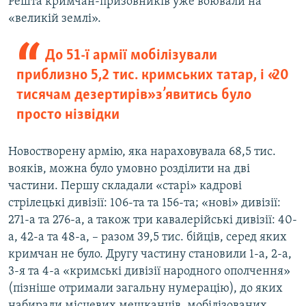
Решта кримчан-призовників уже воювали на
«великій землі».
До 51-ї армії мобілізували
приблизно 5,2 тис. кримських татар, і «20
тисячам дезертирів» з’явитись було
просто нізвідки
Новостворену армію, яка нараховувала 68,5 тис.
вояків, можна було умовно розділити на дві
частини. Першу складали «старі» кадрові
стрілецькі дивізії: 106-та та 156-та; «нові» дивізії:
271-а та 276-а, а також три кавалерійські дивізії: 40-
а, 42-а та 48-а, – разом 39,5 тис. бійців, серед яких
кримчан не було. Другу частину становили 1-а, 2-а,
3-я та 4-а «кримські дивізії народного ополчення»
(пізніше отримали загальну нумерацію), до яких
набирали місцевих мешканців, мобілізованих