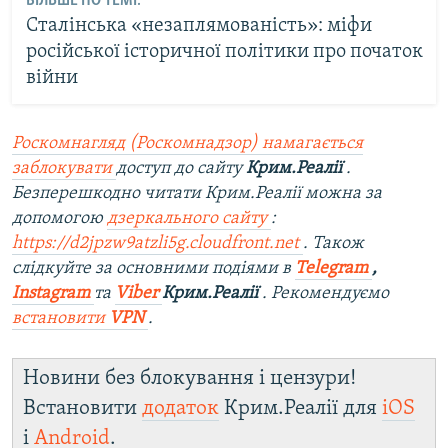
БІЛЬШЕ ПО ТЕМІ:
Сталінська «незаплямованість»: міфи
російської історичної політики про початок
війни
Роскомнагляд (Роскомнадзор) намагається
заблокувати
доступ до сайту
Крим.Реалії
.
Безперешкодно читати Крим.Реалії можна за
допомогою
дзеркального сайту
:
https://d2jpzw9atzli5g.cloudfront.net
. Також
слідкуйте за основними подіями в
Telegram
,
Instagram
та
Viber
Крим.Реалії
. Рекомендуємо
встановити
VPN
.
Новини без блокування і цензури!
Встановити
додаток
Крим.Реалії для
iOS
і
Android
.