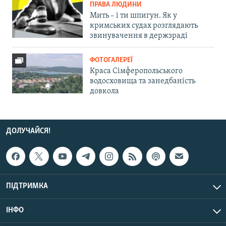
ПРАВА ЛЮДИНИ
Мить – і ти шпигун. Як у
кримських судах розглядають
звинувачення в держзраді
ФОТОГАЛЕРЕЇ
Краса Сімферопольського
водосховища та занедбаність
довкола
ДОЛУЧАЙСЯ!
ПІДТРИМКА
ІНФО