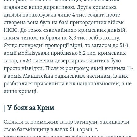
згаданою вище директивою. Друга кримська
дивізія нараховувала лише 4 тис. солдат, проте
створена вона була на базі прикордонних військ
НКВС. До трьох «звичайних» кримських дивізій,
таким чином, набрали по 8,3 тис. осіб в кожну.
Якщо попередні пропорції вірні, то загалом до 51-ї
армії мобілізували приблизно 5,2 тис. кримських
татар, і «20 тисячам дезертирів» з’явитись було
просто нізвідки. Після ж розгрому, який вчинила 11-
а армія Манштейна радянським частинам, із них
розбігалися призовники всіх національностей, а не
лише кримці.
У боях за Крим
Скільки ж кримських татар загинули, захищаючи
свою батьківщину в лавах 51-ї армії, в