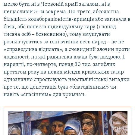
могло бути ні в Червоній армії загалом, ні в
нещасливій 51-й зокрема. По-третє, абсолютна
більшість колабораціоністів-кримців або загинула в
боях, або понесла індивідуальну кару (і понад
тисяча осіб – безневинно), тому змушувати
розплачуватись за їхні вчинки весь народ – це не
«справедлива відплата», а очевидний злочин проти
людяності, на які радянська влада була щедрою. І,
нарешті, по-четверте, понад 30 тис. загиблих
протягом року на нових місцях кримських татар
однозначно спростовують неосталіністські вигадки
про те, що депортація була «благодіянням» чи
навіть «спасінням» для кримчан.