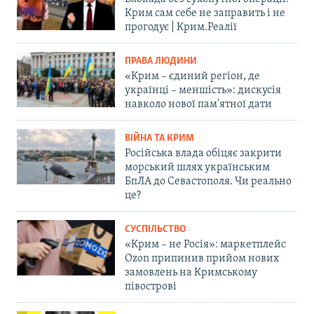
Крим сам себе не заправить і не
прогодує | Крим.Реалії
ПРАВА ЛЮДИНИ
«Крим – єдиний регіон, де
українці – меншість»: дискусія
навколо нової пам'ятної дати
ВІЙНА ТА КРИМ
Російська влада обіцяє закрити
морський шлях українським
БпЛА до Севастополя. Чи реально
це?
СУСПІЛЬСТВО
«Крим – не Росія»: маркетплейс
Ozon припинив прийом нових
замовлень на Кримському
півострові