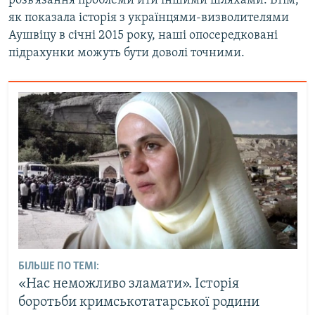
розв’язання проблеми йти іншими шляхами. Втім,
як показала історія з українцями-визволителями
Аушвіцу в січні 2015 року, наші опосередковані
підрахунки можуть бути доволі точними.
БІЛЬШЕ ПО ТЕМІ:
«Нас неможливо зламати». Історія
боротьби кримськотатарської родини