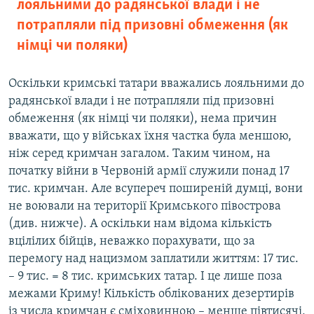
лояльними до радянської влади і не
потрапляли під призовні обмеження (як
німці чи поляки)
Оскільки кримські татари вважались лояльними до
радянської влади і не потрапляли під призовні
обмеження (як німці чи поляки), нема причин
вважати, що у військах їхня частка була меншою,
ніж серед кримчан загалом. Таким чином, на
початку війни в Червоній армії служили понад 17
тис. кримчан. Але всупереч поширеній думці, вони
не воювали на території Кримського півострова
(див. нижче). А оскільки нам відома кількість
вцілілих бійців, неважко порахувати, що за
перемогу над нацизмом заплатили життям: 17 тис.
– 9 тис. = 8 тис. кримських татар. І це лише поза
межами Криму! Кількість облікованих дезертирів
із числа кримчан є сміховинною – менше півтисячі,