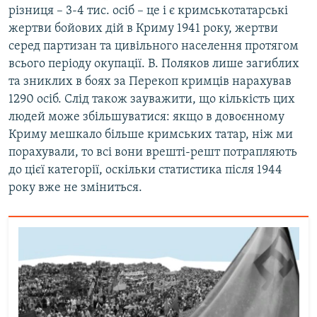
різниця – 3-4 тис. осіб – це і є кримськотатарські
жертви бойових дій в Криму 1941 року, жертви
серед партизан та цивільного населення протягом
всього періоду окупації. В. Поляков лише загиблих
та зниклих в боях за Перекоп кримців нарахував
1290 осіб. Слід також зауважити, що кількість цих
людей може збільшуватися: якщо в довоєнному
Криму мешкало більше кримських татар, ніж ми
порахували, то всі вони врешті-решт потрапляють
до цієї категорії, оскільки статистика після 1944
року вже не зміниться.