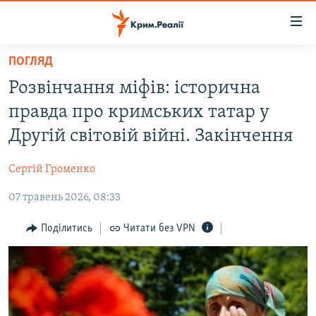
Доступність
посилання
Перейти
ПОГЛЯД
до
НОВИНИ
Розвінчання міфів: історична
основного
ВОДА.КРИМ
матеріалу
правда про кримських татар у
ВІДЕО ТА ФОТО
Перейти
Другій світовій війні. Закінчення
до
ПОЛІТИКА
основної
Сергій Громенко
БЛОГИ
навігації
Перейти
07 травень 2026, 08:33
ПОГЛЯД
до
ІНТЕРВ'Ю
Поділитись
Читати без VPN
пошуку
ВСЕ ЗА ДЕНЬ
СПЕЦПРОЕКТИ
ЯК ОБІЙТИ БЛОКУВАННЯ
ДЕПОРТАЦІЯ