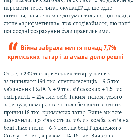
партизанських загонах, та скільки їх не дожили до
перемоги через тягар окупації? Це ще одне
питання, на яке немає документальної відповіді, а
лише «арифметична», тож сподіваймося, що наші
попередні розрахунки були правильними.
Війна забрала життя понад 7,7%
кримських татар і зламала долю решті
Отже, з 232 тис. кримських татар у живих
залишилися: 194 тис. спецпоселенців + 9,5 тис.
ув’язнених ГУЛАГу + 9 тис. військових + 1,5 тис.
емігрантів = 214 тис. осіб. Таким чином, усього
загинуло, померло та зникло без вісти з різних
причин 18 тис. кримських татар. Вище ми вже
зазначили, що кількість загиблих комбатантів на
боці Німеччини – 6-7 тис., на боці Радянського
Союзу – 8 тис., а разом – 14-15 тис. Виявлена