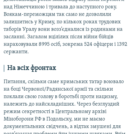
над Німеччиною і тривала до наступного року.
Воякам-переможцям так само не дозволили
залишитись у Криму, по кількох роках трудових
таборів Уралу вони возз’єдналися із родинами на
засланні. Загалом вцілілих після війни бійців
нараховували 8995 осіб, зокрема 524 офіцери і 1392
сержанти.
На всіх фронтах
Питання, скільки саме кримських татар воювало
на боці Червоної/Радянської армії та скільки
поклали свою голову в боротьбі проти нацизму,
належить до найскладніших. Через безглуздий
режим секретності в Центральному архіві
Міноборони РФ в Подольску, ми не маємо
документальних свідчень, а відтак змушені для