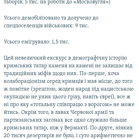
таборів; 5 тис. на роботи до «Московугля»)
Усього демобілізовано та долучено до
спецпоселенців військових: 9 тис.
Усього емігрувало: 1,5 тис.
Цей невеличкий екскурс в демографічну історію
кримських татар каменя на камені не залишає від
традиційних міфів щодо них. По-перше, хоча
колабораціонізм серед кримців і мав місце, до того
ж помітне (зрештою, жоден народ під нацистською
окупацією не уник цього гріху, навіть євреї), все ж
ні про яку «тотальну співпрацю з ворогом» не може
йтись. Окрім того, в лавах Червоної армії та
партизанських загонах все одно служило більше
кримських татар, ніж у Вермахті. По-друге, ніяких
20 тисяч дезертирів не було, і суто арифметично не