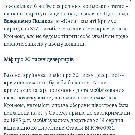
тож скільки б не було серед них кримських татар –
на наші підрахунки це не надто вплине. Щоправда,
Володимир Поляков
по «Книзі пам’яті Криму»
нарахував 3271 загиблого та зниклого кримця поза
Кримом, але не будемо тішити себе ілюзіями щодо
повноти записів у цьому виданні.
Міф про 20 тисяч дезертирів
Власне, зруйнувати міф про 20 тисяч дезертирів-
кримців неважко, було би бажання. 17 тис.
кримських татар, призваних до та мобілізованих
після початку війни, воювали з нацизмом поза
Кримом, натомість справа оборони півострова була
покладена на 51-у Окрему армію, до якої кримчани
до 1895 р.н. мобілізувались додатково з 14 серпня
відповідно до директиви Ставки ВГК №00931.