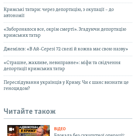
Кримські татари: через депортацію, з окупації – до
автономії
«Заборонялося все, окрім смерті». Згадуючи депортацію
кримських татар
Джемілєв: «В Ай-Серезі 72 скелі й кожна має свою назву»
«Страшне, жахливе, невиправне»: міфи та свідчення
депортації кримських татар
Переслідування українців у Криму. Чи є шанс визнати це
геноцидом?
Читайте також
ВІДЕО
Блокада без сухопутної операції: