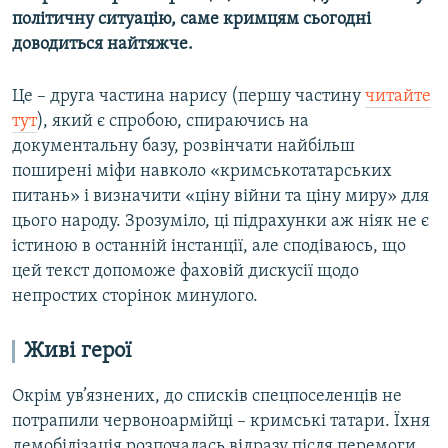
політичну ситуацію, саме кримцям сьогодні
доводиться найтяжче.
Це – друга частина нарису (першу частину
читайте
тут
), який є спробою, спираючись на
документальну базу, розвінчати найбільш
поширені міфи навколо «кримськотатарських
питань» і визначити «ціну війни та ціну миру» для
цього народу. Зрозуміло, ці підрахунки аж ніяк не є
істиною в останній інстанції, але сподіваюсь, що
цей текст допоможе фаховій дискусії щодо
непростих сторінок минулого.
Живі герої
Окрім ув’язнених, до списків спецпоселенців не
потрапили червоноармійці – кримські татари. Їхня
демобілізація розпочалась відразу після перемоги