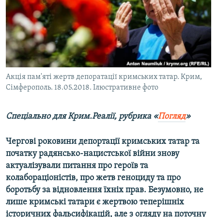
ВІДЕОУРОКИ «ELIFBE»
Русский
СВІДЧЕННЯ ОКУПАЦІЇ
Qırımtatar
УКРАЇНСЬКА ПРОБЛЕМА КРИМУ
ДОЛУЧАЙСЯ!
ІНФОГРАФІКА
Акція пам'яті жертв депорaтації кримських татар. Крим,
Сімферополь. 18.05.2018. Ілюстративне фото
Усі сайти RFE/RL
Спеціально для Крим.Реалії, рубрика «
Погляд
»
Чергові роковини депортації кримських татар та
початку радянсько-нацистської війни знову
актуалізували питання про героїв та
колабораціоністів, про жетв геноциду та про
боротьбу за відновлення їхніх прав. Безумовно, не
лише кримські татари є жертвою теперішніх
історичних фальсифікацій, але з огляду на поточну