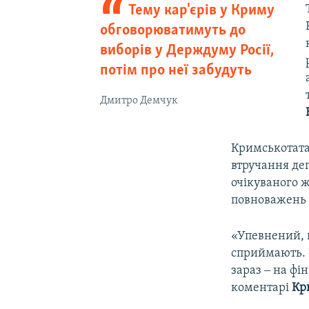
Тему кар'єрів у Криму
обговорюватимуть до
виборів у Держдуму Росії,
потім про неї забудуть
Дмитро Демчук
Кримськотата
втручання де
очікуваного ж
повноважень 
«Упевнений, щ
сприймають. В
зараз ‒ на фі
коментарі
Кр