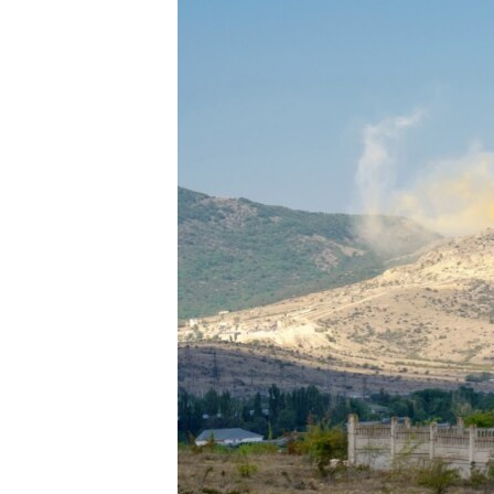
ВІДЕОУРОКИ «ELIFBE»
СВІДЧЕННЯ ОКУПАЦІЇ
УКРАЇНСЬКА ПРОБЛЕМА КРИМУ
ІНФОГРАФІКА