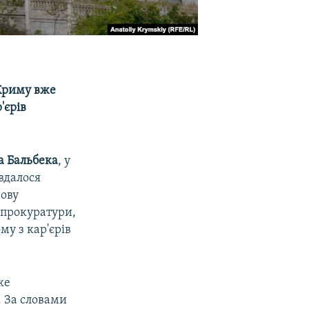
 Криму вже
'єрів
а Бальбека
, у
вдалося
нову
 прокуратури,
му з кар'єрів
ке
. За словами