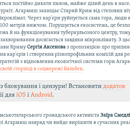
иться постійно дихати пилом, майже цілий день в нас
гуркіт. Агармиш захищає Старий Крим від степових віт
кроклімат. Через кар'єри руйнується сама гора, люди 
а 100 метрів нижчою. Порушується екосистема, це безп
рема й на функціонування туберкульозного центру, том
 захворювання досягається завдяки мікроклімату. З ць
глави Криму
Сергія Аксенова
з пропозицією про припи
я кар'єрів і створення різнопрофільних комісій для р
тратегій з відновлення екологічної системи гори Агар
своїй сторінці в соцмережі Бальбек
.
з блокування і цензури! Встановити
додаток
ії для
iOS
і
Android
.
мськотатарського громадського активіста
Заїра Смедл
орі Агармиш навряд чи вийде вирішити в сучасних реа