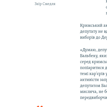
Заїр Смедля
Кримський ак
депутату не в
виборів до Д
«Думаю, депут
Бальбеку, як
серед кримсь
попіаритися д
темі кар'єрів
активісти зап
депутатом Бал
мисляча, не б
передвиборчи