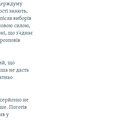
 Держдуму
ості знають,
після виборів
 новою силою,
ні, що з'єднає
 розповів
ий, що
иша не дасть
атньо
 серйозно не
ше. Поготів
ив у