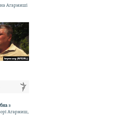
и на Агармиші
м
убна
в
 горі Агармиш,