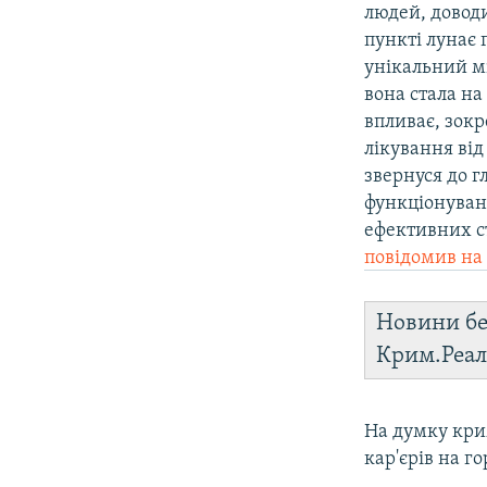
людей, довод
пункті лунає 
унікальний мі
вона стала н
впливає, зок
лікування від
звернуся до 
функціонуванн
ефективних с
повідомив на 
Новини бе
Крим.Реал
На думку кри
кар'єрів на г