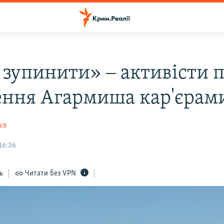
е зупинити» ‒ активісти 
ння Агармиша кар'єрам
єв
16:36
ь
Читати без VPN