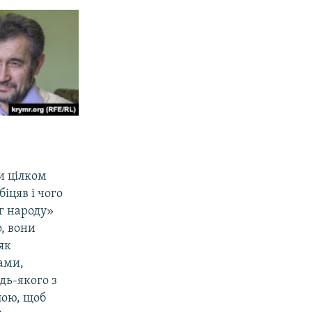
ки цілком
іцяв і чого
г народу»
, вони
як
рами,
дь-якого з
лою, щоб