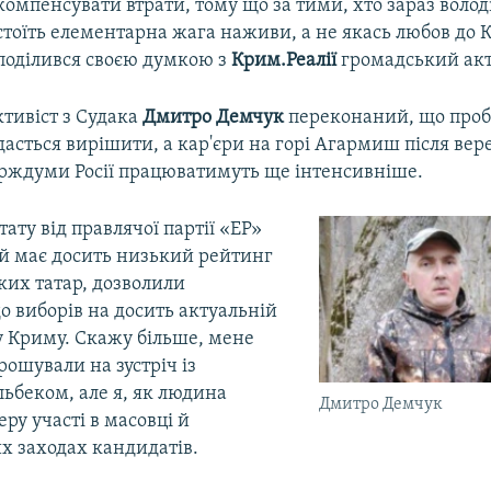
компенсувати втрати, тому що за тими, хто зараз волод
стоїть елементарна жага наживи, а не якась любов до 
поділився своєю думкою з
Крим.Реалії
громадський акт
тивіст з Судака
Дмитро Демчук
переконаний, що проб
дасться вирішити, а кар'єри на горі Агармиш після ве
ерждуми Росії працюватимуть ще інтенсивніше.
ату від правлячої партії «ЕР»
ий має досить низький рейтинг
ких татар, дозволили
о виборів на досить актуальній
 у Криму. Скажу більше, мене
рошували на зустріч із
ьбеком, але я, як людина
Дмитро Демчук
еру участі в масовці й
х заходах кандидатів.