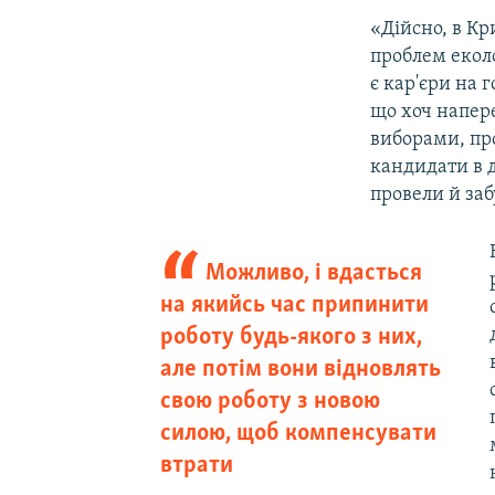
«Дійсно, в Кр
проблем еколо
є кар'єри на 
що хоч напере
виборами, пр
кандидати в д
провели й заб
Можливо, і вдасться
на якийсь час припинити
роботу будь-якого з них,
але потім вони відновлять
свою роботу з новою
силою, щоб компенсувати
втрати