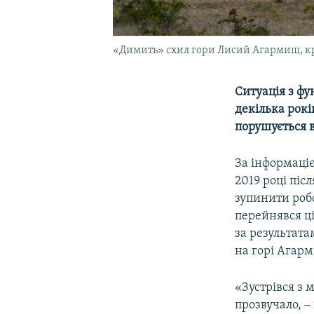
«Димить» схил гори Лисий Агармиш, кр
Ситуація з фу
декілька рокі
порушується в
За інформаціє
2019 році піс
зупинити робо
перейнявся ц
за результата
на горі Агар
«Зустрівся з
прозвучало, ‒