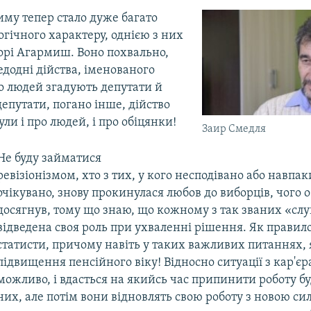
иму тепер стало дуже багато
гічного характеру, однією з них
горі Агармиш. Воно похвально,
додні дійства, іменованого
о людей згадують депутати й
епутати, погано інше, дійство
ули і про людей, і про обіцянки!
Заир Смедля
Не буду займатися
ревізіонізмом, хто з тих, у кого несподівано або навпа
очікувано, знову прокинулася любов до виборців, чого об
досягнув, тому що знаю, що кожному з так званих «слу
відведена своя роль при ухваленні рішення. Як правило
статисти, причому навіть у таких важливих питаннях, 
підвищення пенсійного віку! Відносно ситуації з кар'є
можливо, і вдасться на якийсь час припинити роботу бу
них, але потім вони відновлять свою роботу з новою си