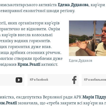
римськотатарського активіста
Едема Дудакова
, кар'єр
евиправної екологічної шкоди регіону.
гії, яких організатори кар'єрів
 практично не відновити. Окрім
а кар'єрів внесла колосальні
техніку водних горизонтів.
 цих горизонтах дуже впав.
чища дрібних сезонних річечок.
кологією створили проблеми дуже
Едем Дудаков
повідомив
Крим.Реалії
активіст.
КР в Facebook
КР в мобильно
ивістка, ексдепутатка Верховної ради АРК
Марія Підд
им.Реалії
зазначила, що «треба закрити всі кар'єри на