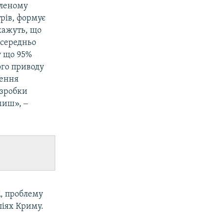
еленому
рів, формує
кажуть, що
осередньо
у що 95%
ого приводу
нення
озробки
миш», ‒
і
, проблему
ліях Криму.