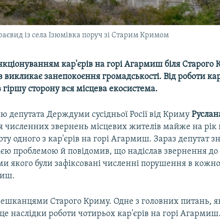
аєвид із села Ізюмівка поруч зі Старим Кримом
нкціонуванням кар'єрів на горі Агармиш біля Старого
в викликає занепокоєння громадськості. Від роботи кар
 гіршу сторону вся місцева екосистема.
ю депутата Держдуми сусідньої Росії від Криму
Руслан
ля численних звернень місцевих жителів майже на рік 
ту одного з кар'єрів на горі Агармиш. Зараз депутат з
ією проблемою й повідомив, що надіслав звернення до
ми якого були зафіксовані численні порушення в кожно
миш.
 мешканцями Старого Криму. Одне з головних питань, я
 це наслідки роботи чотирьох кар'єрів на горі Агармиш