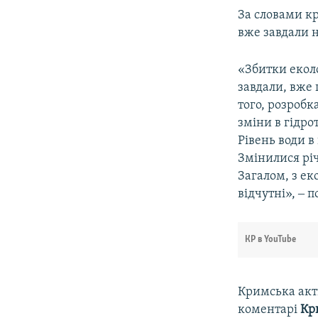
За словами к
вже завдали н
«Збитки еколо
завдали, вже
того, розробк
зміни в гідро
Рівень води в
Змінилися рі
Загалом, з е
відчутні», ‒ 
КР в YouTube
Кримська акт
коментарі
Кр