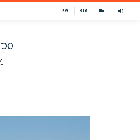
РУС
КТА
про
и