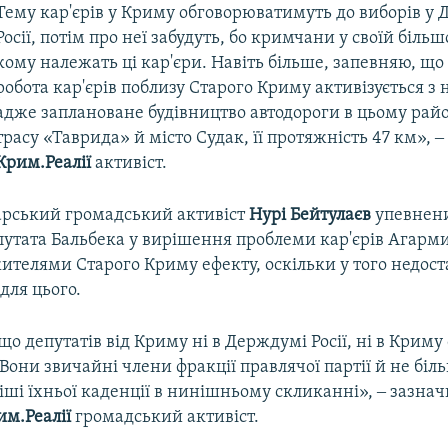
Тему кар'єрів у Криму обговорюватимуть до виборів у
Росії, потім про неї забудуть, бо кримчани у своїй більш
кому належать ці кар'єри. Навіть більше, запевняю, що 
робота кар'єрів поблизу Старого Криму активізується з
адже заплановане будівництво автодороги в цьому райо
трасу «Таврида» й місто Судак, її протяжність 47 км», ‒
Крим.Реалії
активіст.
рський громадський активіст
Нурі Бейтулаєв
упевнен
путата Бальбека у вирішення проблеми кар'єрів Агарм
ителями Старого Криму ефекту, оскільки у того недост
для цього.
о депутатів від Криму ні в Держдумі Росії, ні в Криму
они звичайні члени фракції правлячої партії й не біль
ніші їхньої каденції в нинішньому скликанні», ‒ зазнач
им.Реалії
громадський активіст.