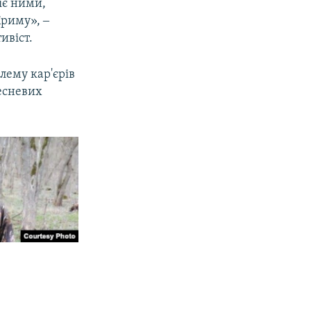
іє ними,
Криму», ‒
ивіст.
лему кар'єрів
ресневих