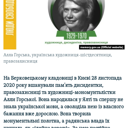
ВІДЕОУРОКИ «ELIFBE»
Русский
СВІДЧЕННЯ ОКУПАЦІЇ
Qırımtatar
УКРАЇНСЬКА ПРОБЛЕМА КРИМУ
ДОЛУЧАЙСЯ!
ІНФОГРАФІКА
Алла Горська, українська художниця-шістдесятниця,
правозахисниця
Усі сайти RFE/RL
На Берковецькому кладовищі в Києві 28 листопада
2020 року вшанували пам'ять дисидентки,
правозахисниці та художниці-мономунталістки
Алли Горської. Вона народилася у Ялті та спершу не
знала укра
їнської мови,
а
оволоділа нею із власного
бажання вже дорослою. Вона творила
монументальні полотна, а
радянська влада їх