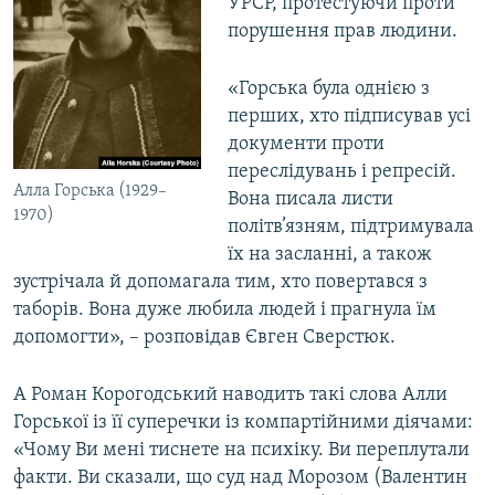
УРСР, протестуючи проти
порушення прав людини.
«Горська була однією з
перших, хто підписував усі
документи проти
переслідувань і репресій.
Алла Горська (1929–
Вона писала листи
1970)
політв’язням, підтримувала
їх на засланні, а також
зустрічала й допомагала тим, хто повертався з
таборів. Вона дуже любила людей і прагнула їм
допомогти», – розповідав Євген Сверстюк.
А Роман Корогодський наводить такі слова Алли
Горської із її суперечки із компартійними діячами:
«Чому Ви мені тиснете на психіку. Ви переплутали
факти. Ви сказали, що суд над Морозом (Валентин