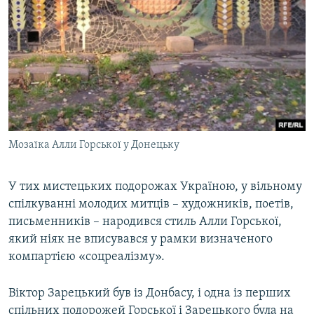
Мозаїка Алли Горської у Донецьку
У тих мистецьких подорожах Україною, у вільному
спілкуванні молодих митців – художників, поетів,
письменників – народився стиль Алли Горської,
який ніяк не вписувався у рамки визначеного
компартією «соцреалізму».
Віктор Зарецький був із Донбасу, і одна із перших
спільних подорожей Горської і Зарецького була на