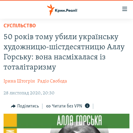
Доступність
посилання
Перейти
СУСПІЛЬСТВО
до
НОВИНИ
50 років тому убили українську
основного
ВОДА.КРИМ
матеріалу
художницю-шістдесятницю Аллу
ВІДЕО ТА ФОТО
Перейти
Горську: вона насміхалася із
до
ПОЛІТИКА
тоталітаризму
основної
БЛОГИ
навігації
Ірина Штогрін
Радіо Свобода
Перейти
ПОГЛЯД
до
28 листопад 2020, 20:30
ІНТЕРВ'Ю
пошуку
ВСЕ ЗА ДЕНЬ
Поділитись
Читати без VPN
СПЕЦПРОЕКТИ
ЯК ОБІЙТИ БЛОКУВАННЯ
ДЕПОРТАЦІЯ