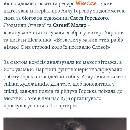
Як повідомляє освітній ресурс
WiseCow
– який
підготував матеріал про Аллу Горську за допомогою
сина та біографа художниці
Олеся Горського
,
Людмили Огнєвої та
Євгенії Моляр
–
«звинувачення стосувалися образу матері-України
та цитати Шевченка: «Возвеличу малих отих рабів
німих! Я на сторожі коло їх поставлю Слово!»
За фактом комісія аналізувала не макет вітража, а
його уламки. Партійні функціонери кваліфікували
роботу Горської як ідейно хибну. Аллу виключили зі
спілки художників. Для того, щоб поновитися у
спілці, завжди пряма та рішуча Горська поїхала до
Москви. Саме в цей час КДБ організувало
прослуховування в її квартирі».