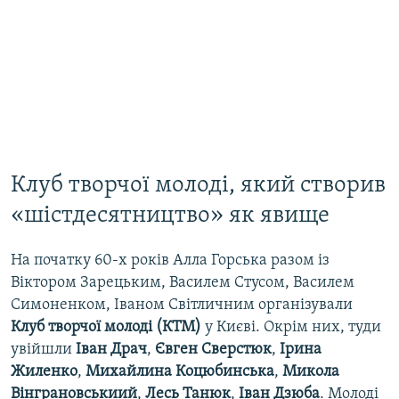
Клуб творчої молоді, який створив
«шістдесятництво» як явище
На початку 60-х років Алла Горська разом із
Віктором Зарецьким, Василем Стусом, Василем
Симоненком, Іваном Світличним організували
Клуб творчої молоді (КТМ)
у Києві. Окрім них, туди
увійшли
Iван Драч
,
Євген Сверстюк
,
Iрина
Жиленко
,
Михайлина Коцюбинська
,
Микола
Вiнграновськиий
,
Лесь Танюк
,
Iван Дзюба
. Молоді