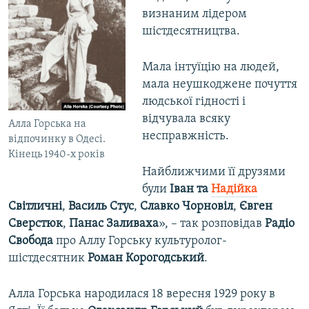
визнаним лідером
шістдесятництва.
Мала інтуїцію на людей,
мала неушкоджене почуття
людської гідності і
відчувала всяку
Алла Горська на
несправжність.
відпочинку в Одесі.
Кінець 1940-х років
Найближчими її друзями
були
Іван та
Надійка
Світличні
,
Василь Стус
,
Славко Чорновіл
,
Євген
Сверстюк
,
Панас Заливаха
», – так розповідав
Радіо
Свобода
про Аллу Горську культуролог-
шістдесятник
Роман Корогодський
.​
Алла Горська народилася 18 вересня 1929 року в