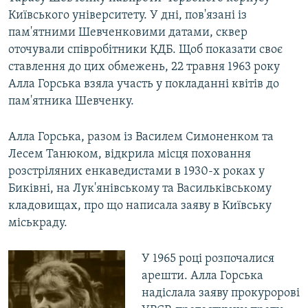
Київського університету. У дні, пов'язані із
пам'ятними Шевченковими датами, сквер
оточували співробітники КДБ. Щоб показати своє
ставлення до цих обмежень, 22 травня 1963 року
Алла Горська взяла участь у покладанні квітів до
пам'ятника Шевченку.
Алла Горська, разом із Василем Симоненком та
Лесем Танюком, відкрила місця поховання
розстріляних енкаведистами в 1930-х роках у
Биківні, на Лук'янівському та Васильківському
кладовищах, про що написала заяву в Київську
міськраду.
У 1965 році розпочалися
арешти. Алла Горська
надіслала заяву прокуророві