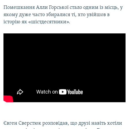
Помешкання Алли Горської стало одним із місць, у
якому дуже часто збиралися ті, хто увійшов в
історію як «шістдесятники».
Євген Сверстюк розповідав, що друзі навіть хотіли