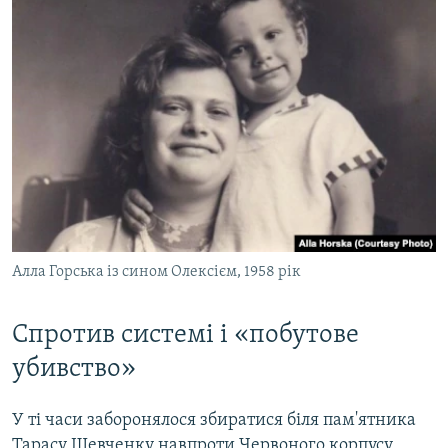
Алла Горська із сином Олексієм, 1958 рік
Спротив системі і «побутове
убивство»
У ті часи заборонялося збиратися біля пам'ятника
Тарасу Шевченку навпроти Червоного корпусу