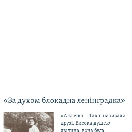
«За духом блокадна ленінградка»
«Аллочка... Так її називали
друзі. Висока душею
людина, вона була