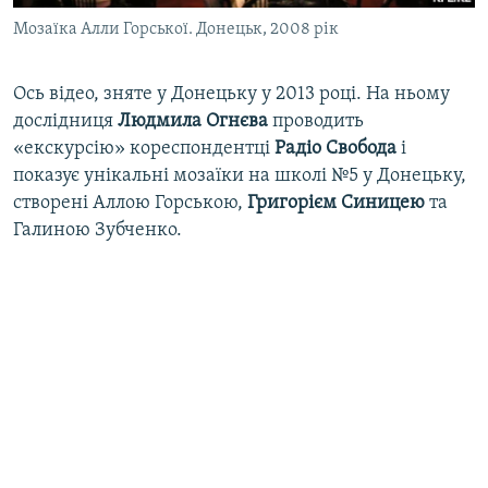
Мозаїка Алли Горської. Донецьк, 2008 рік
Ось відео, зняте у Донецьку у 2013 році. На ньому
дослідниця
Людмила Огнєва
проводить
«екскурсію» кореспондентці
Радіо Свобода
і
показує унікальні мозаїки на школі №5 у Донецьку,
створені Аллою Горською,
Григорієм Синицею
та
Галиною Зубченко.