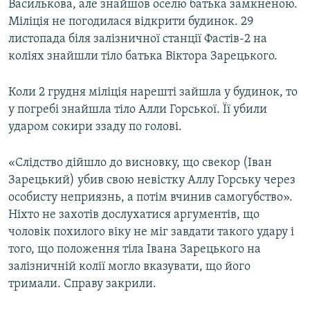
Василькова, але знайшов оселю батька замкненою.
Міліція не погодилася відкрити будинок. 29
листопада біля залізничної станції Фастів-2 на
коліях знайшли тіло батька Віктора Зарецького.
Коли 2 грудня міліція нарешті зайшла у будинок, то
у погребі знайшла тіло Алли Горської. Її убили
ударом сокири ззаду по голові.
«Слідство дійшло до висновку, що свекор (Іван
Зарецький) убив свою невістку Аллу Горську через
особисту неприязнь, а потім вчинив самогубство».
Ніхто не захотів дослухатися аргументів, що
чоловік похилого віку не міг завдати такого удару і
того, що положення тіла Івана Зарецького на
залізничній колії могло вказувати, що його
тримали. Справу закрили.