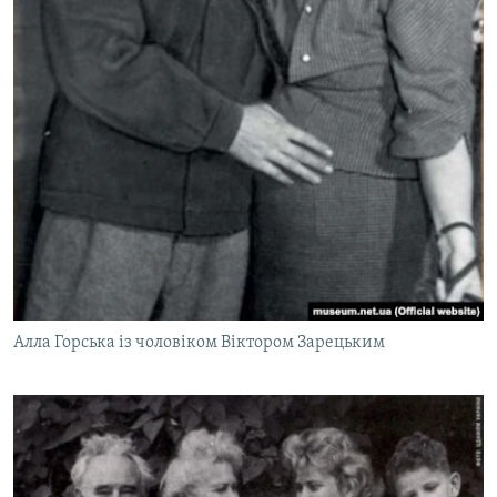
Алла Горська із чоловіком Віктором Зарецьким