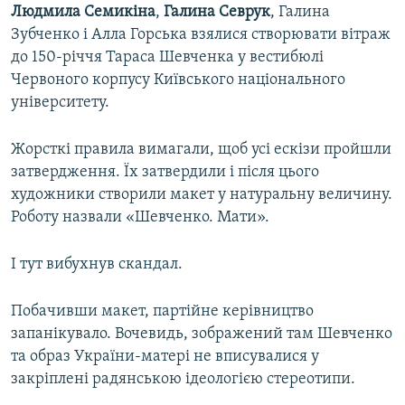
Людмила Семикіна
,
Галина Севрук
, Галина
Зубченко і Алла Горська взялися створювати вітраж
до 150-річчя Тараса Шевченка у вестибюлі
Червоного корпусу Київського національного
університету.
Жорсткі правила вимагали, щоб усі ескізи пройшли
затвердження. Їх затвердили і після цього
художники створили макет у натуральну величину.
Роботу назвали «Шевченко. Мати».
І тут вибухнув скандал.
Побачивши макет, партійне керівництво
запанікувало. Вочевидь, зображений там Шевченко
та образ України-матері не вписувалися у
закріплені радянською ідеологією стереотипи.