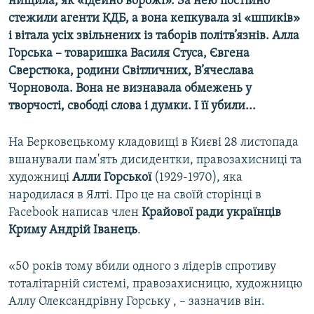
нищила, як «ідейно ворожі». За нею постійно
стежили агенти КДБ, а вона кепкувала зі «шпиків»
і вітала усіх звільнених із таборів політв’язнів. Алла
Горська –
товаришка Василя Стуса, Євгена
Сверстюка, родини Світличних, В
’ячеслава
Чорновола. Вона не визнавала обмежень у
творчості, свободі слова і думки. І її убили...
На Берковецькому кладовищі в Києві 28 листопада
вшанували пам'ять дисидентки, правозахисниці та
художниці
Алли Горської
(1929-1970), яка
народилася в Ялті. Про це на своїй сторінці в
Facebook написав член
Крайової ради українців
Криму
Андрій Іванець
.
«50 років тому вбили одного з лідерів спротиву
тоталітарній системі, правозахисницю, художницю
Аллу Олександрівну Горську , – зазначив він.