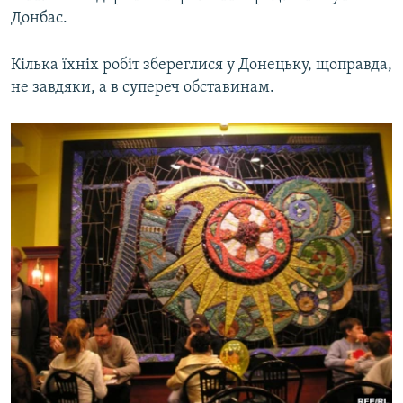
Донбас.
Кілька їхніх робіт збереглися у Донецьку, щоправда,
не завдяки, а в супереч обставинам.