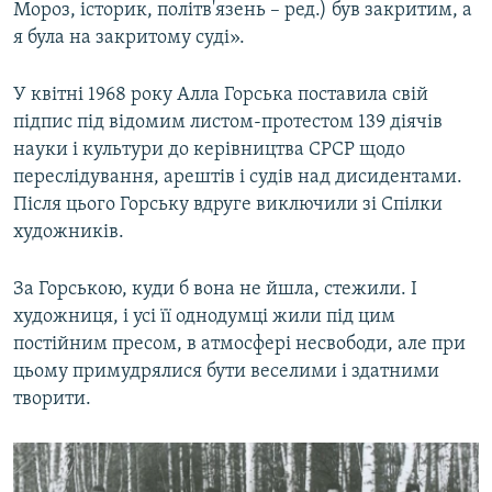
Мороз, історик, політв'язень – ред.) був закритим, а
я була на закритому суді».
У квітні 1968 року Алла Горська поставила свій
підпис під відомим листом-протестом 139 діячів
науки і культури до керівництва СРСР щодо
переслідування, арештів і судів над дисидентами.
Після цього Горську вдруге виключили зі Спілки
художників.
За Горською, куди б вона не йшла, стежили. І
художниця, і усі її однодумці жили під цим
постійним пресом, в атмосфері несвободи, але при
цьому примудрялися бути веселими і здатними
творити.