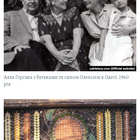
Алла Горська з батьками та сином Олексієм в Одесі. 1960
рік