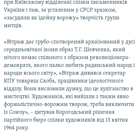
при Київському відділенні спілки письменників
України і там, за усталеним у СРСР зразком,
«засудили як ідейну ворожу» творчість групи
митців.
«Вітраж дає грубо-спотворений архаїзований у дусі
середньовічної ікони образ Т.Г. Шевченка, який
нічого немає спільного з образом революціонера-
демократа, якого палко любить радянський народ і
народи всього світу», «Вітраж дивився секретар
КПУ товариш Скоба, працівники ідеологічного
відділу. Вони висловили думку, що це хуліганство в
мистецтві. Художників, які вийшли з таким явно
формалістично-ворожим твором, треба виключити
із Союзу», – цитував Корогодський рішення
партійного бюро спілки художників від 13 квітня
1964 року.