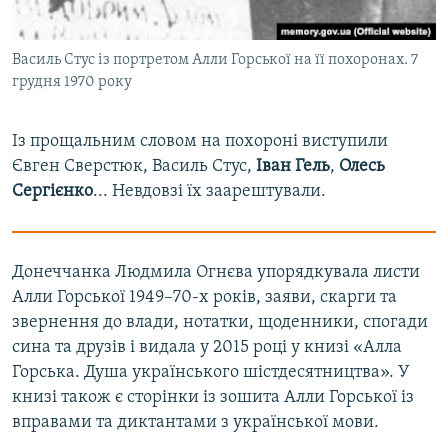
Василь Стус із портретом Алли Горської на її похоронах. 7
грудня 1970 року
Із прощальним словом на похороні виступили
Євген Сверстюк, Василь Стус,
Іван Гель
,
Олесь
Сергієнко
... Невдовзі їх заарештували.
Донеччанка Людмила Огнєва упорядкувала листи
Алли Горської 1949–70-х років, заяви, скарги та
звернення до влади, нотатки, щоденники, спогади
сина та друзів і видала у 2015 році у книзі «Алла
Горська. Душа українського шістдесятництва». У
книзі також є сторінки із зошита Алли Горської із
вправами та диктантами з української мови.