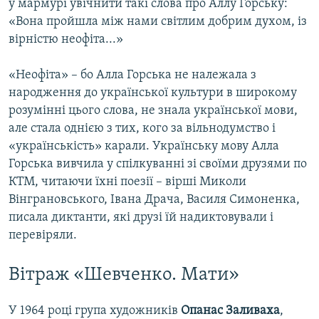
у мармурі увічнити такі слова про Аллу Горську:
«Вона пройшла між нами світлим добрим духом, із
вірністю неофіта...»
«Неофіта» – бо Алла Горська не належала з
народження до української культури в широкому
розумінні цього слова, не знала української мови,
але стала однією з тих, кого за вільнодумство і
«українськість» карали. Українську мову Алла
Горська вивчила у спілкуванні зі своїми друзями по
КТМ, читаючи їхні поезії – вірші Миколи
Вінграновського, Івана Драча, Василя Симоненка,
писала диктанти, які друзі їй надиктовували і
перевіряли.
Вітраж «Шевченко. Мати»
У 1964 році група художників
Опанас Заливаха
,