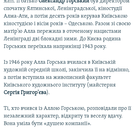
Ялті. Її батько
Олександр Горський
був директором
спочатку Ялтинської, Ленінградської, кiностудiї
Алма-Ати, а потім десять років керував Київською
кіностудією і вісім років – Одеською. Разом зі своєю
матір'ю Алла пережила в оточеному нацистами
Ленінграді дві блокадні зими. До Києва родина
Горських переїхала наприкінці 1943 року.
Із 1946 року Алла Горська вчилася в Київській
художній середній школі, закінчила її на відмінно,
а потім вступила на живописний факультет
Київського художнього інституту (майстерня
Сергія Григор'єва
).
Ті, хто вчився із Аллою Горською, розповідали про її
незалежний характер, відкриту та веселу вдачу.
Вона уміла бути «душею компанії».