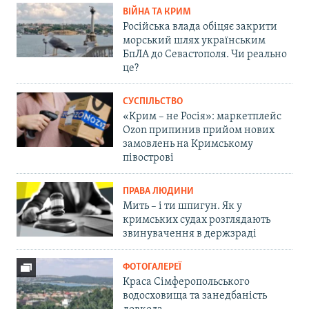
ВІЙНА ТА КРИМ
Російська влада обіцяє закрити
морський шлях українським
БпЛА до Севастополя. Чи реально
це?
СУСПІЛЬСТВО
«Крим – не Росія»: маркетплейс
Ozon припинив прийом нових
замовлень на Кримському
півострові
ПРАВА ЛЮДИНИ
Мить – і ти шпигун. Як у
кримських судах розглядають
звинувачення в держзраді
ФОТОГАЛЕРЕЇ
Краса Сімферопольського
водосховища та занедбаність