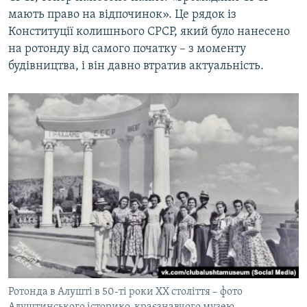
мають право на відпочинок». Це рядок із
Конституції колишнього СРСР, який було нанесено
на ротонду від самого початку – з моменту
будівництва, і він давно втратив актуальність.
Ротонда в Алушті в 50-ті роки XX століття – фото
Алуштинського історико-краєзнавчого музею