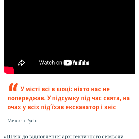
У місті всі в шоці: ніхто нас не
попереджав. У підсумку під час свята, на
очах у всіх під’їхав екскаватор і зніс
Микола Русін
«Шлях до відновлення архітектурного символу