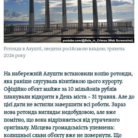
ВІДЕОУРОКИ «ELIFBE»
Русский
СВІДЧЕННЯ ОКУПАЦІЇ
Qırımtatar
УКРАЇНСЬКА ПРОБЛЕМА КРИМУ
ДОЛУЧАЙСЯ!
ІНФОГРАФІКА
Ротонда в Алушті, зведена російською владою, травень
2026 року
Усі сайти RFE/RL
На набережній Алушти встановили копію ротонди,
яка раніше слугувала візитівкою цього курорту.
Офіційно об’єкт майже за 10 мільйонів рублів
планували відкрити в День міста – 31 травня. Але до
цієї дати не встигли завершити всі роботи. Зараз
нова ротонда виглядає недобудовою, але вже
помітно, що вона відрізняється від утраченого
оригіналу. Місцева громадськість упевнена:
колишньої слави об’єкту вже не повернути. Що