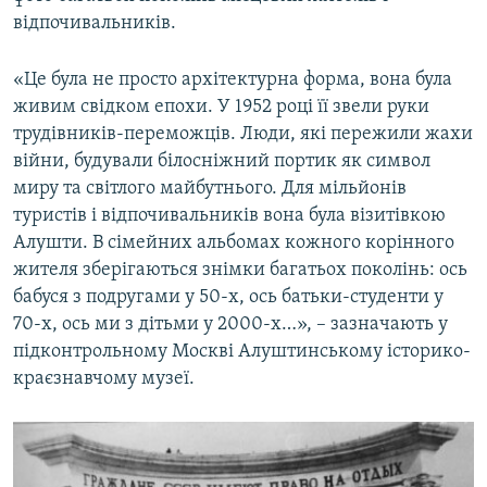
відпочивальників.
«Це була не просто архітектурна форма, вона була
живим свідком епохи. У 1952 році її звели руки
трудівників-переможців. Люди, які пережили жахи
війни, будували білосніжний портик як символ
миру та світлого майбутнього. Для мільйонів
туристів і відпочивальників вона була візитівкою
Алушти. В сімейних альбомах кожного корінного
жителя зберігаються знімки багатьох поколінь: ось
бабуся з подругами у 50-х, ось батьки-студенти у
70-х, ось ми з дітьми у 2000-х…», – зазначають у
підконтрольному Москві Алуштинському історико-
краєзнавчому музеї.