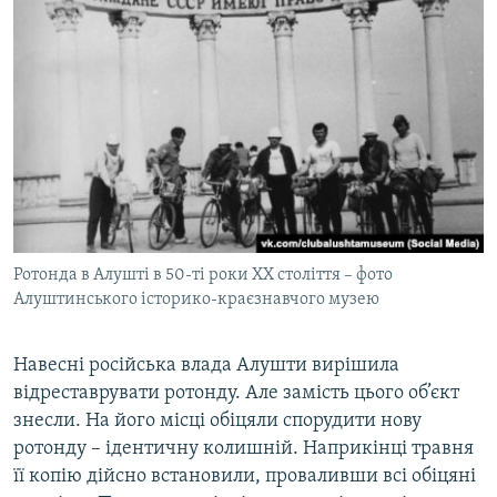
Ротонда в Алушті в 50-ті роки XX століття – фото
Алуштинського історико-краєзнавчого музею
Навесні російська влада Алушти вирішила
відреставрувати ротонду. Але замість цього об’єкт
знесли. На його місці обіцяли спорудити нову
ротонду – ідентичну колишній. Наприкінці травня
її копію дійсно встановили, проваливши всі обіцяні