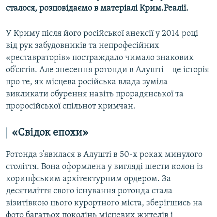
сталося, розповідаємо в матеріалі Крим.Реалії.
У Криму після його російської анексії у 2014 році
від рук забудовників та непрофесійних
«реставраторів» постраждало чимало знакових
об’єктів. Але знесення ротонди в Алушті – це історія
про те, як місцева російська влада зуміла
викликати обурення навіть прорадянської та
проросійської спільнот кримчан.
«Свідок епохи»
Ротонда з’явилася в Алушті в 50-х роках минулого
століття. Вона оформлена у вигляді шести колон із
коринфським архітектурним ордером. За
десятиліття свого існування ротонда стала
візитівкою цього курортного міста, зберігшись на
фото багатьох поколінь місцевих жителів і