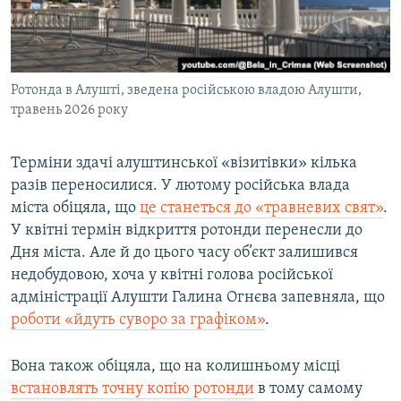
Ротонда в Алушті, зведена російською владою Алушти,
травень 2026 року
Терміни здачі алуштинської «візитівки» кілька
разів переносилися. У лютому російська влада
міста обіцяла, що
це станеться до «травневих свят»
.
У квітні термін відкриття ротонди перенесли до
Дня міста. Але й до цього часу об’єкт залишився
недобудовою, хоча у квітні голова російської
адміністрації Алушти Галина Огнєва запевняла, що
роботи «йдуть суворо за графіком»
.
Вона також обіцяла, що на колишньому місці
встановлять точну копію ротонди
в тому самому