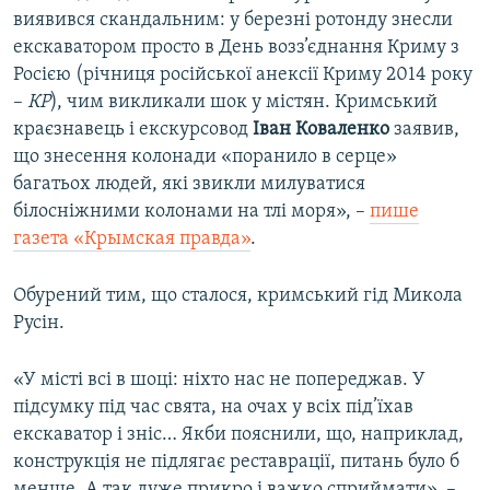
виявився скандальним: у березні ротонду знесли
екскаватором просто в День возз’єднання Криму з
Росією (річниця російської анексії Криму 2014 року
–
КР
), чим викликали шок у містян. Кримський
краєзнавець і екскурсовод
Іван Коваленко
заявив,
що знесення колонади «поранило в серце»
багатьох людей, які звикли милуватися
білосніжними колонами на тлі моря», –
пише
газета «Крымская правда»
.
Обурений тим, що сталося, кримський гід Микола
Русін.
«У місті всі в шоці: ніхто нас не попереджав. У
підсумку під час свята, на очах у всіх під’їхав
екскаватор і зніс… Якби пояснили, що, наприклад,
конструкція не підлягає реставрації, питань було б
менше. А так дуже прикро і важко сприймати», –