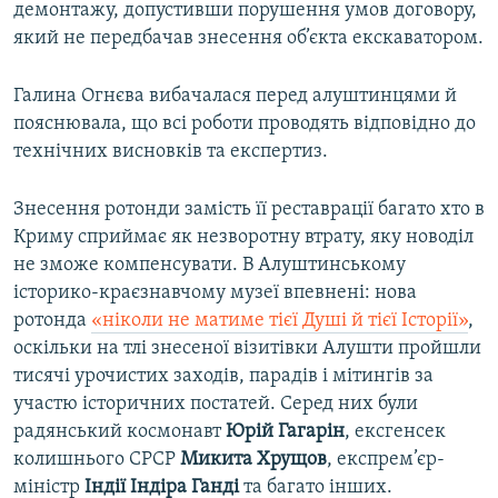
демонтажу, допустивши порушення умов договору,
який не передбачав знесення об’єкта екскаватором.
Галина Огнєва вибачалася перед алуштинцями й
пояснювала, що всі роботи проводять відповідно до
технічних висновків та експертиз.
Знесення ротонди замість її реставрації багато хто в
Криму сприймає як незворотну втрату, яку новоділ
не зможе компенсувати. В Алуштинському
історико-краєзнавчому музеї впевнені: нова
ротонда
«ніколи не матиме тієї Душі й тієї Історії»
,
оскільки на тлі знесеної візитівки Алушти пройшли
тисячі урочистих заходів, парадів і мітингів за
участю історичних постатей. Серед них були
радянський космонавт
Юрій Гагарін
, ексгенсек
колишнього СРСР
Микита Хрущов
, експрем’єр-
міністр
Індії Індіра Ганді
та багато інших.