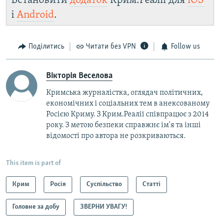
Встановити
додаток
Крим.Реалії для
iOS
і
Android
.
Поділитись
Читати без VPN
Follow us
Вікторія Веселова
Кримська журналістка, оглядач політичних,
економічних і соціальних тем в анексованому
Росією Криму. З Крим.Реалії співпрацює з 2014
року. З метою безпеки справжнє ім'я та інші
відомості про автора не розкриваються.
This item is part of
Крим
Росія
Суспільство
Статті
Головне за добу
ЗВЕРНИ УВАГУ!