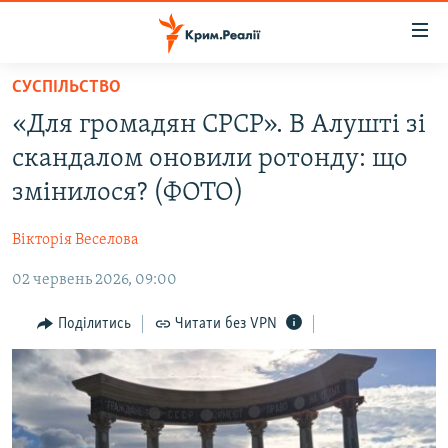
Доступність
посилання
Перейти
СУСПІЛЬСТВО
до
НОВИНИ
«Для громадян СРСР». В Алушті зі
основного
ВОДА.КРИМ
матеріалу
скандалом оновили ротонду: що
ВІДЕО ТА ФОТО
Перейти
змінилося? (ФОТО)
до
ПОЛІТИКА
основної
Вікторія Веселова
БЛОГИ
навігації
Перейти
02 червень 2026, 09:00
ПОГЛЯД
до
ІНТЕРВ'Ю
Поділитись
Читати без VPN
пошуку
ВСЕ ЗА ДЕНЬ
СПЕЦПРОЕКТИ
ЯК ОБІЙТИ БЛОКУВАННЯ
ДЕПОРТАЦІЯ