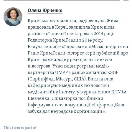
Олена Юрченко
Кримська журналістка, радіоведуча. Жила і
працювала в Керчі, залишила Крим після
російської анексії півострова в 2014 році.
Редакторка Крим.Реалії з 2014 року.
Ведуча авторської програми «Міські історії» на
Радіо Крим.Реалії. Авторка серії публікацій про
Крим і міжнародну реакцію на анексію
півострова. Учасниця програми медіа-
партнерства UMPP з радіокомпанією KSGF
(Спрінгфілд, Міссурі, США). Викладачка
кафедри мультимедійних технологій і
медіадизайну Інституту журналістики КНУ ім.
Шевченка. Співавторка посібника з
інформування та комунікації «Інформаційна
азбука для неурядових організацій».
This item is part of