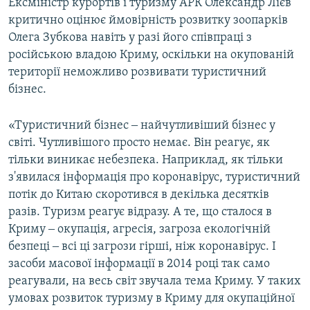
Ексміністр курортів і туризму АРК Олександр Лієв
критично оцінює ймовірність розвитку зоопарків
Олега Зубкова навіть у разі його співпраці з
російською владою Криму, оскільки на окупованій
території неможливо розвивати туристичний
бізнес.
«Туристичний бізнес ‒ найчутливіший бізнес у
світі. Чутливішого просто немає. Він реагує, як
тільки виникає небезпека. Наприклад, як тільки
з'явилася інформація про коронавірус, туристичний
потік до Китаю скоротився в декілька десятків
разів. Туризм реагує відразу. А те, що сталося в
Криму ‒ окупація, агресія, загроза екологічній
безпеці ‒ всі ці загрози гірші, ніж коронавірус. І
засоби масової інформації в 2014 році так само
реагували, на весь світ звучала тема Криму. У таких
умовах розвиток туризму в Криму для окупаційної