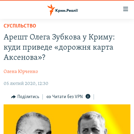
Доступність
посилання
Перейти
СУСПІЛЬСТВО
до
НОВИНИ
Арешт Олега Зубкова у Криму:
основного
ВОДА.КРИМ
матеріалу
куди приведе «дорожня карта
ВІДЕО ТА ФОТО
Перейти
Аксенова»?
до
ПОЛІТИКА
основної
Олена Юрченко
БЛОГИ
навігації
Перейти
05 лютий 2020, 12:30
ПОГЛЯД
до
ІНТЕРВ'Ю
Поділитись
Читати без VPN
пошуку
ВСЕ ЗА ДЕНЬ
СПЕЦПРОЕКТИ
ЯК ОБІЙТИ БЛОКУВАННЯ
ДЕПОРТАЦІЯ