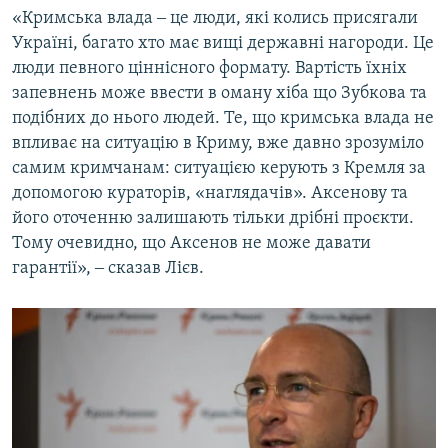
«Кримська влада ‒ це люди, які колись присягали
Україні, багато хто має вищі державні нагороди. Це
люди певного ціннісного формату. Вартість їхніх
запевнень може ввести в оману хіба що Зубкова та
подібних до нього людей. Те, що кримська влада не
впливає на ситуацію в Криму, вже давно зрозуміло
самим кримчанам: ситуацією керують з Кремля за
допомогою кураторів, «наглядачів». Аксенову та
його оточенню залишають тільки дрібні проєкти.
Тому очевидно, що Аксенов не може давати
гарантії», ‒ сказав Лієв.