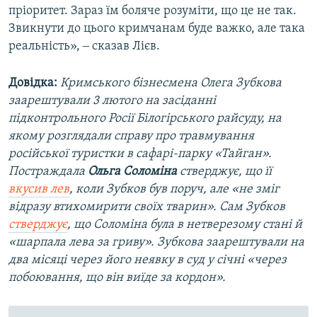
пріоритет. Зараз їм боляче розуміти, що це не так.
Звикнути до цього кримчанам буде важко, але така
реальність», ‒ сказав Лієв.
Довідка:
Кримського бізнесмена Олега Зубкова
заарештували 3 лютого на засіданні
підконтрольного Росії Білогірського райсуду, на
якому розглядали справу про травмування
російської туристки в сафарі-парку «Тайган».
Постраждала
Ольга Соломіна
стверджує, що її
вкусив лев
, коли Зубков був поруч, але «не зміг
відразу втихомирити своїх тварин». Сам Зубков
стверджує
, що Соломіна була в нетверезому стані й
«шарпала лева за гриву». Зубкова заарештували на
два місяці через його неявку в суд у січні «через
побоювання, що він виїде за кордон».