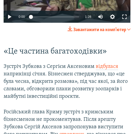
Auto
0:00
1:28
270p
Завантажити на комп'ютер
360p
Auto
270p
360p
404p
404p
«Це частина багатоходівки»
1080p
1080p
Зустріч Зубкова з Сергієм Аксеновим
відбулася
наприкінці січня. Бізнесмен стверджував, що «це
була чесна, відкрита розмова», під час якої, за його
словами, обговорили плани розвитку зоопарків і
майбутні інвестиційні проєкти.
Російський глава Криму зустріч з кримським
бізнесменом не прокоментував. Після арешту
Зубкова Сергій Аксенов запропонував виступити