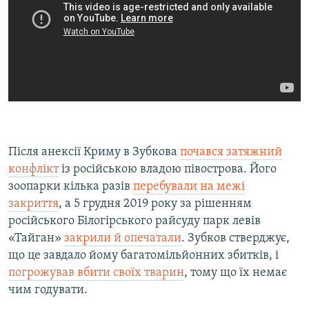
Після анексії Криму в Зубкова
почався затяжний
конфлікт
із російською владою півострова. Його
зоопарки кілька разів
перебували на межі
закриття
, а 5 грудня 2019 року за рішенням
російського Білогірського райсуду парк левів
«Тайган»
закрили й опечатали
. Зубков стверджує,
що це завдало йому багатомільйонних збитків, і
погрожував вбити своїх тварин
, тому що їх немає
чим годувати.