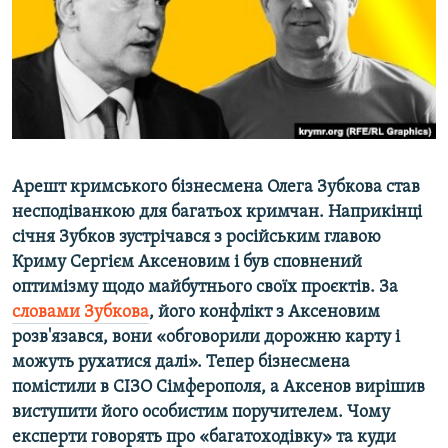
ВІДЕОУРОКИ «ELIFBE»
Русский
СВІДЧЕННЯ ОКУПАЦІЇ
Qırımtatar
УКРАЇНСЬКА ПРОБЛЕМА КРИМУ
ДОЛУЧАЙСЯ!
ІНФОГРАФІКА
Арешт кримського бізнесмена Олега Зубкова став
несподіванкою для багатьох кримчан. Наприкінці
Усі сайти RFE/RL
січня Зубков зустрічався з російським главою
Криму Сергієм Аксеновим і був сповнений
оптимізму щодо майбутнього своїх проєктів. За
словами Зубкова
, його конфлікт з Аксеновим
розв'язався, вони «обговорили дорожню карту і
можуть рухатися далі». Тепер бізнесмена
помістили в СІЗО Сімферополя, а Аксенов вирішив
виступити його особистим поручителем. Чому
експерти говорять про «багатоходівку» та куди