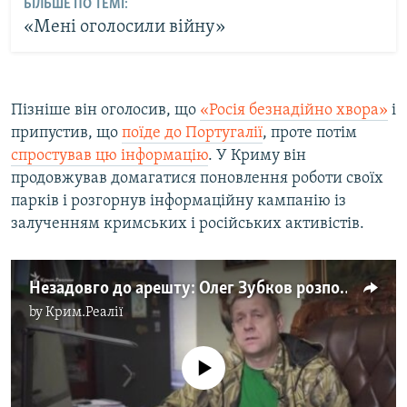
БІЛЬШЕ ПО ТЕМІ:
«Мені оголосили війну»
Пізніше він оголосив, що
«Росія безнадійно хвора»
і
припустив, що
поїде до Португалії
, проте потім
спростував цю інформацію
. У Криму він
продовжував домагатися поновлення роботи своїх
парків і розгорнув інформаційну кампанію із
залученням кримських і російських активістів.
Незадовго до арешту: Олег Зубков розповів про суди в Криму (відео)
by
Крим.Реалії
No media source currently available