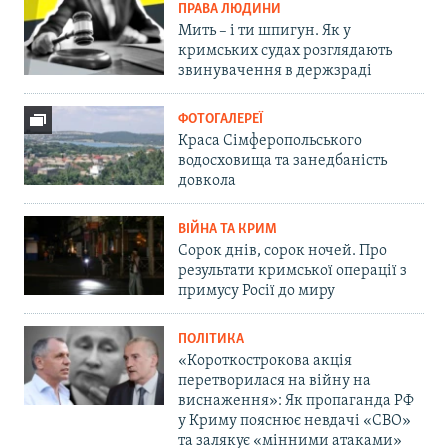
ПРАВА ЛЮДИНИ
Мить – і ти шпигун. Як у
кримських судах розглядають
звинувачення в держзраді
ФОТОГАЛЕРЕЇ
Краса Сімферопольського
водосховища та занедбаність
довкола
ВІЙНА ТА КРИМ
Сорок днів, сорок ночей. Про
результати кримської операції з
примусу Росії до миру
ПОЛІТИКА
«Короткострокова акція
перетворилася на війну на
виснаження»: Як пропаганда РФ
у Криму пояснює невдачі «СВО»
та залякує «мінними атаками»