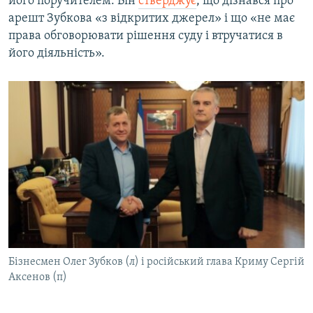
його поручителем. Він
стверджує
, що дізнався про
арешт Зубкова «з відкритих джерел» і що «не має
права обговорювати рішення суду і втручатися в
його діяльність».
Бізнесмен Олег Зубков (л) і російський глава Криму Сергій
Аксенов (п)