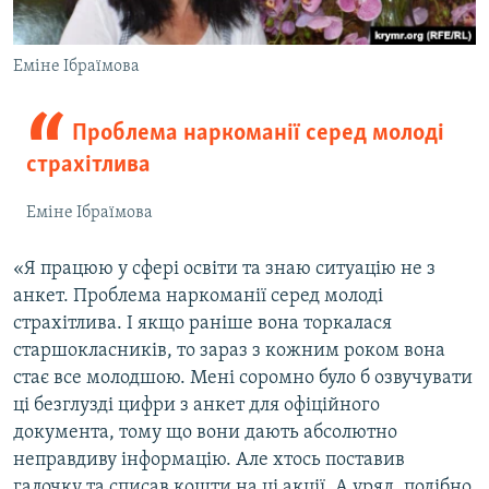
Еміне Ібраїмова
Проблема наркоманії серед молоді
страхітлива
Еміне Ібраїмова
«Я працюю у сфері освіти та знаю ситуацію не з
анкет. Проблема наркоманії серед молоді
страхітлива. І якщо раніше вона торкалася
старшокласників, то зараз з кожним роком вона
стає все молодшою. Мені соромно було б озвучувати
ці безглузді цифри з анкет для офіційного
документа, тому що вони дають абсолютно
неправдиву інформацію. Але хтось поставив
галочку та списав кошти на ці акції. А уряд, подібно