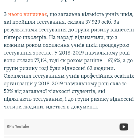
З
нього випливає
, що загальна кількість учнів шкіл,
які пройшли тестування, склала 37 929 осіб. За
результатами тестування до групи ризику віднесені
п'ятеро школярів. На нараді відзначили, що з
кожним роком охоплення учнів шкіл процедурою
тестування зростає. У 2018-2019 навчальному році
воно склало 77,1%, тоді як роком раніше ‒ 67,6%, а до
групи ризику тоді були віднесені 62 людини.
Охоплення тестуванням учнів професійних освітніх
організацій у 2018-2019 навчальному році склало
52% від загальної кількості студентів, які
підлягають тестуванню, і до групи ризику віднесені
чотири людини, йдеться в документі.
КР в YouTube