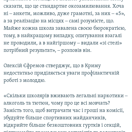
сказати, що це стандартне окозамилювання. Хоча
ні ‒ анкети, можливо, дуже грамотні, за них ‒ «5»,
а за реалізацію на місцях ‒ самі розумієте, що.
Майже кожна школа завалена своєю бюрократією,
тому, в найкращому випадку, опитування взагалі
не проводили, а в найгіршому ‒ видали «зі стелі»
потрібний результат», ‒ розповів він.
Олексій Єфремов стверджує, що в Криму
недостатньо приділяється уваги профілактичній
роботі з молоддю.
«Скільки школярів вживають легальні наркотики ‒
алкоголь та тютюн, чому про це всі мовчать?
Замість того, щоб витрачати час і гроші на комісії,
збудуйте більше спортивних майданчиків,
відкрийте більше безкоштовних гуртків і секцій,