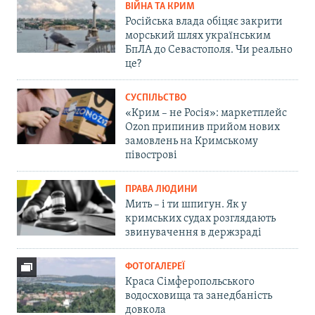
ВІЙНА ТА КРИМ
Російська влада обіцяє закрити
морський шлях українським
БпЛА до Севастополя. Чи реально
це?
СУСПІЛЬСТВО
«Крим – не Росія»: маркетплейс
Ozon припинив прийом нових
замовлень на Кримському
півострові
ПРАВА ЛЮДИНИ
Мить – і ти шпигун. Як у
кримських судах розглядають
звинувачення в держзраді
ФОТОГАЛЕРЕЇ
Краса Сімферопольського
водосховища та занедбаність
довкола