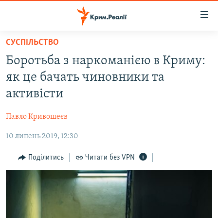
Доступність
посилання
Перейти
СУСПІЛЬСТВО
до
НОВИНИ
Боротьба з наркоманією в Криму:
основного
ВОДА.КРИМ
матеріалу
як це бачать чиновники та
ВІДЕО ТА ФОТО
Перейти
активісти
до
ПОЛІТИКА
основної
Павло Кривошеєв
БЛОГИ
навігації
Перейти
10 липень 2019, 12:30
ПОГЛЯД
до
ІНТЕРВ'Ю
Поділитись
Читати без VPN
пошуку
ВСЕ ЗА ДЕНЬ
СПЕЦПРОЕКТИ
ЯК ОБІЙТИ БЛОКУВАННЯ
ДЕПОРТАЦІЯ