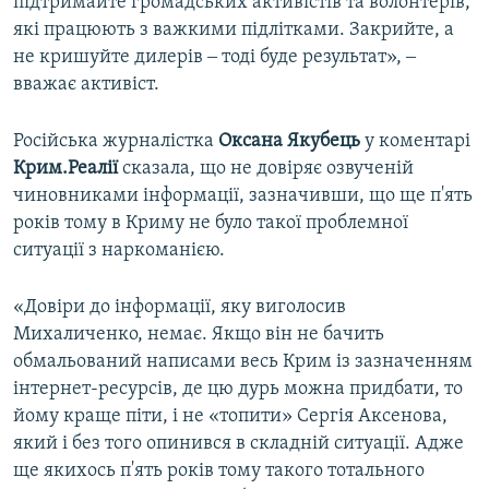
підтримайте громадських активістів та волонтерів,
які працюють з важкими підлітками. Закрийте, а
не кришуйте дилерів ‒ тоді буде результат», ‒
вважає активіст.
Російська журналістка
Оксана Якубець
у коментарі
Крим.Реалії
сказала, що не довіряє озвученій
чиновниками інформації, зазначивши, що ще п'ять
років тому в Криму не було такої проблемної
ситуації з наркоманією.
«Довіри до інформації, яку виголосив
Михаличенко, немає. Якщо він не бачить
обмальований написами весь Крим із зазначенням
інтернет-ресурсів, де цю дурь можна придбати, то
йому краще піти, і не «топити» Сергія Аксенова,
який і без того опинився в складній ситуації. Адже
ще якихось п'ять років тому такого тотального