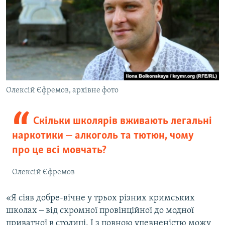
Олексій Єфремов, архівне фото
Скільки школярів вживають легальні
наркотики ‒ алкоголь та тютюн, чому
про це всі мовчать?
Олексій Єфремов
«Я сіяв добре-вічне у трьох різних кримських
школах ‒ від скромної провінційної до модної
приватної в столиці. І з повною упевненістю можу