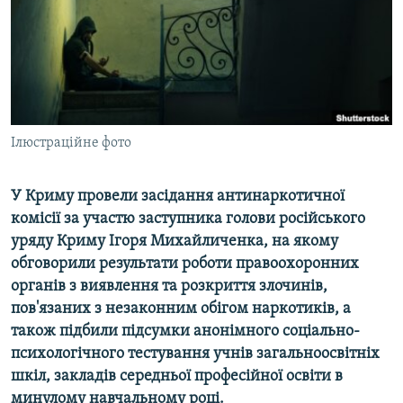
ВІДЕОУРОКИ «ELIFBE»
Русский
СВІДЧЕННЯ ОКУПАЦІЇ
Qırımtatar
УКРАЇНСЬКА ПРОБЛЕМА КРИМУ
ДОЛУЧАЙСЯ!
ІНФОГРАФІКА
Ілюстраційне фото
У Криму провели засідання антинаркотичної
Усі сайти RFE/RL
комісії за участю заступника голови російського
уряду Криму Ігоря Михайличенка, на якому
обговорили результати роботи правоохоронних
органів з виявлення та розкриття злочинів,
пов'язаних з незаконним обігом наркотиків, а
також підбили підсумки анонімного соціально-
психологічного тестування учнів загальноосвітніх
шкіл, закладів середньої професійної освіти в
минулому навчальному році.