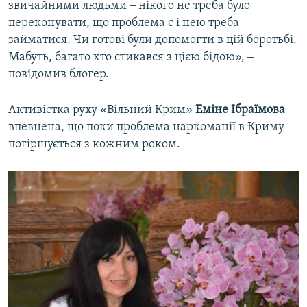
звичайними людьми ‒ нікого не треба було
переконувати, що проблема є і нею треба
займатися. Чи готові були допомогти в цій боротьбі.
Мабуть, багато хто стикався з цією бідою», ‒
повідомив блогер.
Активістка руху «Вільний Крим»
Еміне Ібраїмова
впевнена, що поки проблема наркоманії в Криму
погіршується з кожним роком.