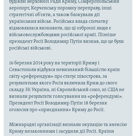
будівлю Верховної Ради Криму, Сімферопольський
аеропорт, Керченську поромну переправу, інші
стратегічні об'єкти, а також блокували дії
українських військ. Російська влада спочатку
відмовлялася визнавати, що ці озброєні люди є
військовослужбовцями російської армії. Пізніше
президент Росії Володимир Путін визнав, що це були
російські військові.
16 березня 2014 року на території Криму і
Севастополя відбувся невизнаний більшістю країн
світу «референдум» про статус півострова, за
результатами якого Росія включила Крим до свого
складу. Ні Україна, ні Європейський союз, ні США не
визнали результати голосування на «референдумі».
Президент Росії Володимир Путін 18 березня
оголосив про «приєднання» Криму до Росії.
Міжнародні організації визнали окупацію та анексію
Криму незаконними і засудили дії Росії. Країни