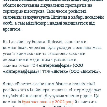
обсяги постачання лікувальних препаратів на
територію півострова. Тим часом російські
силовики звинувачують Шпігеля в хабарі посадовій
особі, а сам мільйонер і надалі залишається під
арештом.
Як і до арешту Бориса Шпігеля, основними
компаніями, через які була укладена основна маса
угод із кримськими та севастопольськими
державними медичними установами,
залишаються ТОВ
«Інтермедфарм»
(
ООО
«Интермедфарм»
) і ТОВ
«Біотек»
(
ООО «Биотэк»
).
Якщо «Біотек» є основним бізнес-активом сім'ї
російського мільйонера, то назва «Інтермедфарм»
у публічній площині фігурувала значно рідше. Ця
компанія
була заснована у 2002 році
й належить