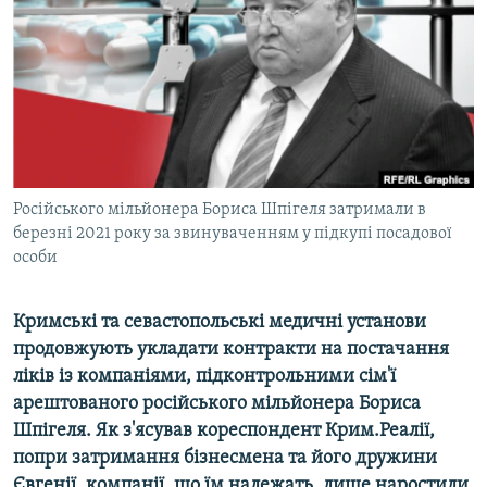
ВІДЕОУРОКИ «ELIFBE»
Русский
СВІДЧЕННЯ ОКУПАЦІЇ
Qırımtatar
УКРАЇНСЬКА ПРОБЛЕМА КРИМУ
ДОЛУЧАЙСЯ!
ІНФОГРАФІКА
Російського мільйонера Бориса Шпігеля затримали в
березні 2021 року за звинуваченням у підкупі посадової
Усі сайти RFE/RL
особи
Кримські та севастопольські медичні установи
продовжують укладати контракти на постачання
ліків із компаніями, підконтрольними сім'ї
арештованого російського мільйонера Бориса
Шпігеля. Як з'ясував кореспондент Крим.Реалії,
попри затримання бізнесмена та його дружини
Євгенії, компанії, що їм належать, лише наростили