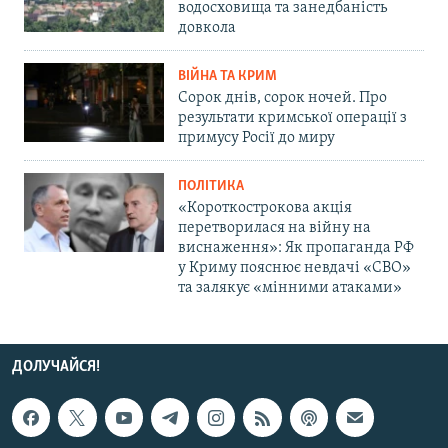
водосховища та занедбаність
довкола
ВІЙНА ТА КРИМ
Сорок днів, сорок ночей. Про
результати кримської операції з
примусу Росії до миру
ПОЛІТИКА
«Короткострокова акція
перетворилася на війну на
виснаження»: Як пропаганда РФ
у Криму пояснює невдачі «СВО»
та залякує «мінними атаками»
ДОЛУЧАЙСЯ!