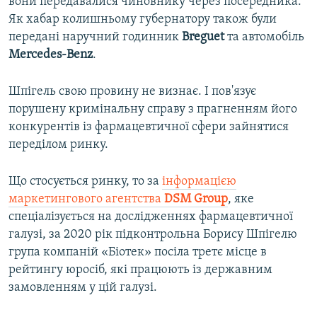
вони передавалися чиновнику через посередника.
Як хабар колишньому губернатору також були
передані наручний годинник
Breguet
та автомобіль
Mercedes-Benz
.
Шпігель свою провину не визнає. І пов'язує
порушену кримінальну справу з прагненням його
конкурентів із фармацевтичної сфери зайнятися
переділом ринку.
Що стосується ринку, то за
інформацією
маркетингового агентства
DSM Group
, яке
спеціалізується на дослідженнях фармацевтичної
галузі, за 2020 рік підконтрольна Борису Шпігелю
група компаній «Біотек» посіла третє місце в
рейтингу юросіб, які працюють із державним
замовленням у цій галузі.