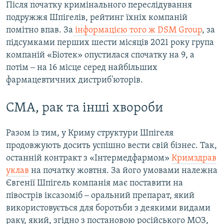
Після початку кримінального переслідування
подружжя Шпігелів, рейтинг їхніх компаній
помітно впав. За
інформацією того ж DSM Group
, за
підсумками перших шести місяців 2021 року група
компаній «Біотек» опустилася спочатку на 9, а
потім ‒ на 16 місце серед найбільших
фармацевтичних дистриб'юторів.
СМА, рак та інші хвороби
Разом із тим, у Криму структури Шпігеля
продовжують досить успішно вести свій бізнес. Так,
останній контракт з «Інтермедфармом»
Кримздрав
уклав
на початку жовтня. За його умовами належна
Євгенії Шпігель компанія має поставити на
півострів іксазоміб ‒ оральний препарат, який
використовується для боротьби з деякими видами
раку, який, згідно з постановою російського МОЗ,