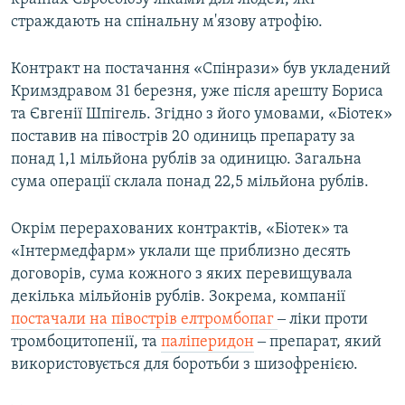
страждають на спінальну м'язову атрофію.
Контракт на постачання «Спінрази» був укладений
Кримздравом 31 березня, уже після арешту Бориса
та Євгенії Шпігель. Згідно з його умовами, «Біотек»
поставив на півострів 20 одиниць препарату за
понад 1,1 мільйона рублів за одиницю. Загальна
сума операції склала понад 22,5 мільйона рублів.
Окрім перерахованих контрактів, «Біотек» та
«Інтермедфарм» уклали ще приблизно десять
договорів, сума кожного з яких перевищувала
декілька мільйонів рублів. Зокрема, компанії
постачали на півострів елтромбопаг
‒ ліки проти
тромбоцитопенії, та
паліперидон
‒ препарат, який
використовується для боротьби з шизофренією.