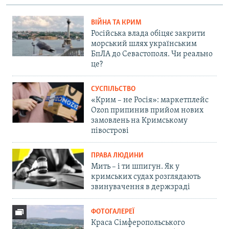
ВІЙНА ТА КРИМ
Російська влада обіцяє закрити
морський шлях українським
БпЛА до Севастополя. Чи реально
це?
СУСПІЛЬСТВО
«Крим – не Росія»: маркетплейс
Ozon припинив прийом нових
замовлень на Кримському
півострові
ПРАВА ЛЮДИНИ
Мить – і ти шпигун. Як у
кримських судах розглядають
звинувачення в держзраді
ФОТОГАЛЕРЕЇ
Краса Сімферопольського