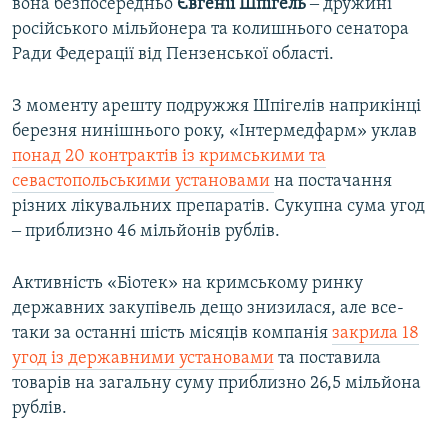
вона безпосередньо
Євгенії Шпігель
‒ дружині
російського мільйонера та колишнього сенатора
Ради Федерації від Пензенської області.
З моменту арешту подружжя Шпігелів наприкінці
березня нинішнього року, «Інтермедфарм» уклав
понад 20 контрактів із кримськими та
севастопольськими установами
на постачання
різних лікувальних препаратів. Сукупна сума угод
‒ приблизно 46 мільйонів рублів.
Активність «Біотек» на кримському ринку
державних закупівель дещо знизилася, але все-
таки за останні шість місяців компанія
закрила 18
угод із державними установами
та поставила
товарів на загальну суму приблизно 26,5 мільйона
рублів.