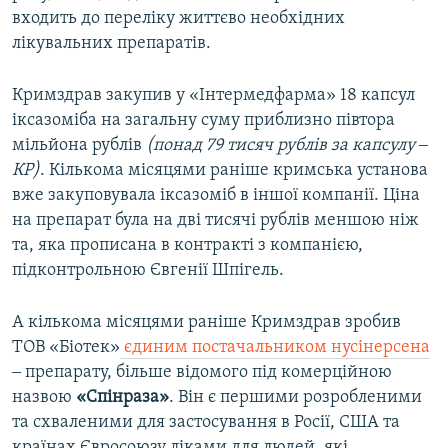
входить до переліку життєво необхідних
лікувальних препаратів.
Кримздрав закупив у «Інтермедфарма» 18 капсул
іксазоміба на загальну суму приблизно півтора
мільйона рублів
(понад 79 тисяч рублів за капсулу ‒
КР)
. Кількома місяцями раніше кримська установа
вже закуповувала іксазоміб в іншої компанії. Ціна
на препарат була на дві тисячі рублів меншою ніж
та, яка прописана в контракті з компанією,
підконтрольною Євгенії Шпігель.
А кількома місяцями раніше Кримздрав зробив
ТОВ «Біотек»
єдиним постачальником нусінерсена
‒ препарату, більше відомого під комерційною
назвою
«Спінраза»
. Він є першими розробленими
та схваленими для застосування в Росії, США та
країнах Євросоюзу ліками для людей, які