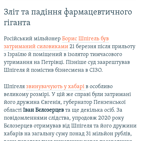
Зліт та падіння фармацевтичного
гіганта
Російський мільйонер
Борис Шпігель був
затриманий силовиками
21 березня після прильоту
з Ізраїлю й поміщений в ізолятор тимчасового
утримання на Петрівці. Пізніше суд заарештував
Шпігеля й помістив бізнесмена в СІЗО.
Шпігеля
звинувачують у хабарі
в особливо
великому розмірі. У цій же справі були затримані
його дружина Євгенія, губернатор Пензенської
області
Іван Бєлозерцев
та ще декілька осіб. За
повідомленнями слідства, упродовж 2020 року
Бєлозерцев отримував від Шпігеля та його дружини
хабарів на загальну суму понад 31 мільйон рублів,