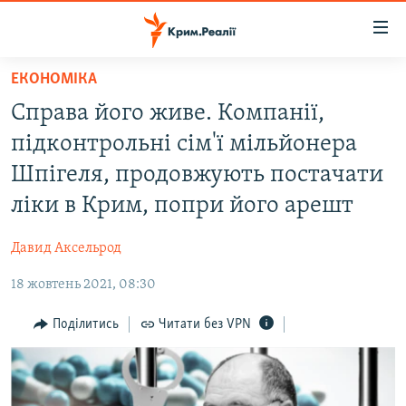
Доступність
посилання
Перейти
ЕКОНОМІКА
до
НОВИНИ
Справа його живе. Компанії,
основного
ВОДА.КРИМ
матеріалу
підконтрольні сім'ї мільйонера
ВІДЕО ТА ФОТО
Перейти
Шпігеля, продовжують постачати
до
ПОЛІТИКА
ліки в Крим, попри його арешт
основної
БЛОГИ
навігації
Давид Аксельрод
Перейти
ПОГЛЯД
до
18 жовтень 2021, 08:30
ІНТЕРВ'Ю
пошуку
ВСЕ ЗА ДЕНЬ
Поділитись
Читати без VPN
СПЕЦПРОЕКТИ
ЯК ОБІЙТИ БЛОКУВАННЯ
ДЕПОРТАЦІЯ