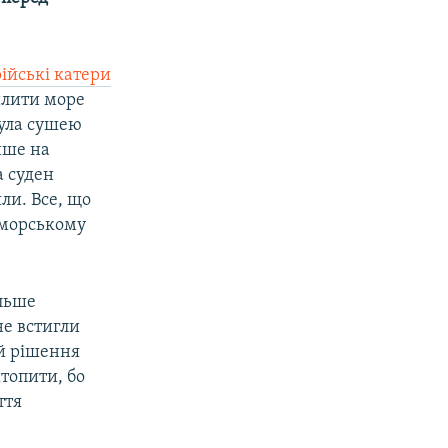
ійські катери
илити море
була сушею
ише на
а суден
ли. Все, що
оморському
ільше
не встигли
 й рішення
топити, бо
ття