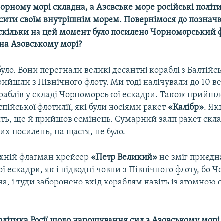
Чорному морі складна, а Азовське море російські політ
осити своїм внутрішнім морем. Повернімося до познач
скільки на цей момент було посилено Чорноморський фло
 на Азовському морі?
уло. Вони перегнали великі десантні кораблі з Балтійсь
рийшли з Північного флоту. Ми тоді налічували до 10 
раблів у складі Чорноморської ескадри. Також прийшл
аспійської флотилії, які були носіями ракет
«Калібр»
. Як
ять, ще й прийшов есмінець. Сумарний залп ракет скла
их посилень, на щастя, не було.
Їхній флагман крейсер
«Петр Великий»
не зміг приєдн
 ескадри, як і підводні човни з Північного флоту, бо Ч
на, і туди заборонено вхід кораблям навіть із атомно
олітика Росії щодо нарощування сил в Азовському морі