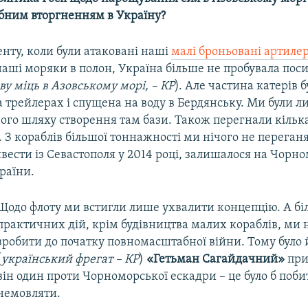
ним вторгненням в Україну?
енту, коли були атаковані наші
малі броньовані артилер
наші моряки в полон, Україна більше не пробувала пос
ву міць в Азовському морі, – КР
). Але частина катерів 
 трейлерах і спущена на воду в Бердянську. Ми були л
ого шляху створення там бази. Також перегнали кільк
 З кораблів більшої тоннажності ми нічого не переганя
вести із Севастополя у 2014 році, залишалося на Чорн
раїни.
Щодо флоту ми встигли лише ухвалити концепцію. А б
практичних дій, крім будівництва малих кораблів, ми 
зробити до початку повномасштабної війни. Тому було
(
український фрегат – КР
)
«Гетьман Сагайдачний»
при
він один проти Чорноморської ескадри – це було б поби
немовляти.