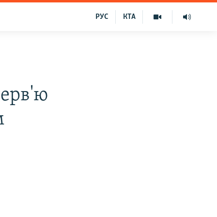
РУС
КТА
терв'ю
м