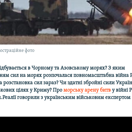
юстраційне фото
ідбувається в Чорному та Азовському морях? З яким
ням сил на морях розпочалася повномасштабна війна Р
а розстановка сил зараз? Чи здатні збройні сили Украї
ькових цілях у Криму? Про
морську арену битв
у війні Р
.Реалії говорили з українським військовим експертом