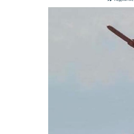
ВІДЕОУРОКИ «ELIFBE»
СВІДЧЕННЯ ОКУПАЦІЇ
УКРАЇНСЬКА ПРОБЛЕМА КРИМУ
ІНФОГРАФІКА