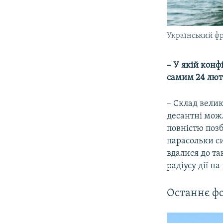
Український фр
– У якій конф
самим 24 лют
– Склад велик
десантні можл
повністю позб
парасольки с
вдалися до т
радіусу дії на
Останнє фо