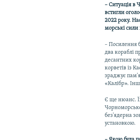
– Ситуація в 
встигли огол
2022 року. На
морські сили
– Посилення б
два кораблі п
десантних ко
корветів із К
зраджує пам'
«Калібр». Інш
Є ще нюанс. 
Чорноморської
без'ядерна зо
установкою.
– Якою була п