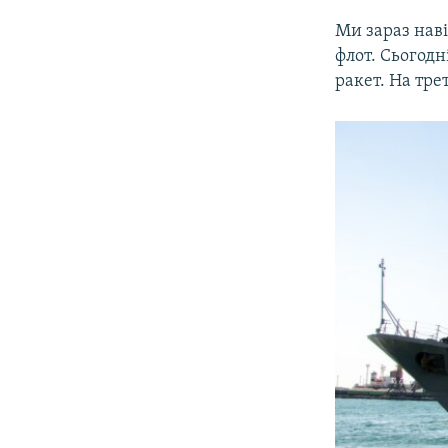
Ми зараз нав
флот. Сьогод
ракет. На тре