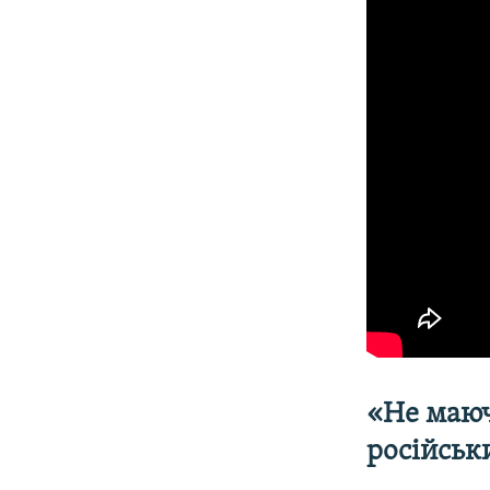
«Не маюч
російськ