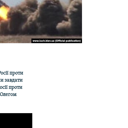
осії проти
ни завдати
осії проти
 Олегом