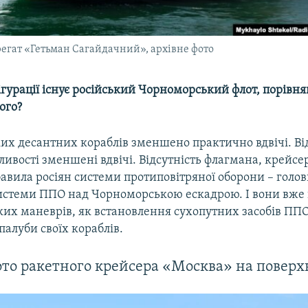
егат «Гетьман Сагайдачний», архівне фото
ігурації існує російський Чорноморський флот, порівня
ого?
их десантних кораблів зменшено практично вдвічі. Ві
ивості зменшені вдвічі. Відсутність флагмана, крейсе
авила росіян системи протиповітряної оборони – голов
истеми ППО над Чорноморською ескадрою. І вони вже 
аких маневрів, як встановлення сухопутних засобів ПП
 палуби своїх кораблів.
то ракетного крейсера «Москва» на поверх