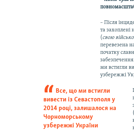
повномасштаб
– Після інцид
та захоплені 
(
свою військо
перевезена на
початку славн
забезпечення.
ми встигли ви
узбережжі Ук
Все, що ми встигли
вивести із Севастополя у
2014 році, залишалося на
Чорноморському
узбережжі України