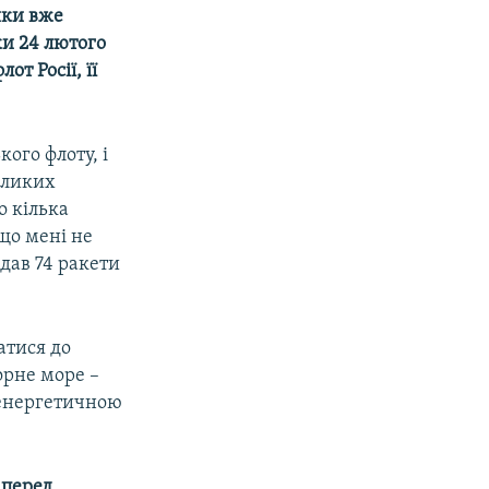
ики вже
ки 24 лютого
т Росії, її
кого флоту, і
великих
о кілька
що мені не
дав 74 ракети
атися до
орне море –
ю енергетичною
 перед