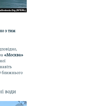
но з тим
дповідно,
ра
«Москва»
ної
навіть
О ближнього
ні води