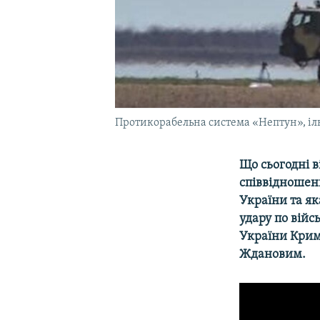
Протикорабельна система «Нептун», іл
Що сьогодні в
співвідношен
України та як
удару по війс
України Крим
Ждановим.