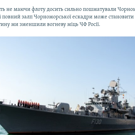
іть не маючи флоту досить сильно пошматували Чорн
ні повний залп Чорноморської ескадри може становити 
тину ми зменшили вогневу міць ЧФ Росії.