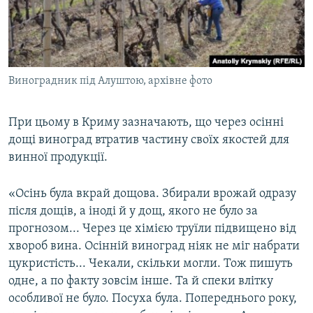
Виноградник під Алуштою, архівне фото
При цьому в Криму зазначають, що через осінні
дощі виноград втратив частину своїх якостей для
винної продукції.
«Осінь була вкрай дощова. Збирали врожай одразу
після дощів, а іноді й у дощ, якого не було за
прогнозом... Через це хімією труїли підвищено від
хвороб вина. Осінній виноград ніяк не міг набрати
цукристість... Чекали, скільки могли. Тож пишуть
одне, а по факту зовсім інше. Та й спеки влітку
особливої не було. Посуха була. Попереднього року,