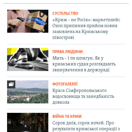
СУСПІЛЬСТВО
«Крим – не Росія»: маркетплейс
Ozon припинив прийом нових
замовлень на Кримському
півострові
ПРАВА ЛЮДИНИ
Мить – і ти шпигун. Як у
кримських судах розглядають
звинувачення в держзраді
ФОТОГАЛЕРЕЇ
Краса Сімферопольського
водосховища та занедбаність
довкола
ВІЙНА ТА КРИМ
Сорок днів, сорок ночей. Про
результати кримської операції з