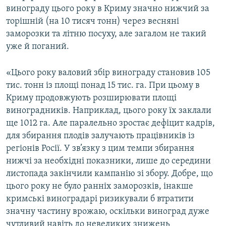
винограду цього року в Криму значно нижчий за
торішній (на 10 тисяч тонн) через весняні
заморозки та літню посуху, але загалом не такий
уже й поганий.
«Цього року валовий збір винограду становив 105
тис. тонн із площі понад 15 тис. га. При цьому в
Криму продовжують розширювати площі
виноградників. Наприклад, цього року їх заклали
ще 1012 га. Але паралельно зростає дефіцит кадрів,
для збирання плодів залучають працівників із
регіонів Росії. У зв’язку з цим темпи збирання
нижчі за необхідні показники, лише до середини
листопада закінчили кампанію зі збору. Добре, що
цього року не було ранніх заморозків, інакше
кримські виноградарі ризикували б втратити
значну частину врожаю, оскільки виноград дуже
чутливий навіть до невеликих знижень