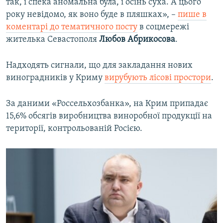
так, і спека аномальна була, і осінь суха. А цього
року невідомо, як воно буде в пляшках», –
пише в
коментарі до тематичного посту
в соцмережі
жителька Севастополя
Любов Абрикосова
.
Надходять сигнали, що для закладання нових
виноградників у Криму
вирубують лісові простори
.
За даними «Россельхозбанка», на Крим припадає
15,6% обсягів виробництва виноробної продукції на
території, контрольованій Росією.