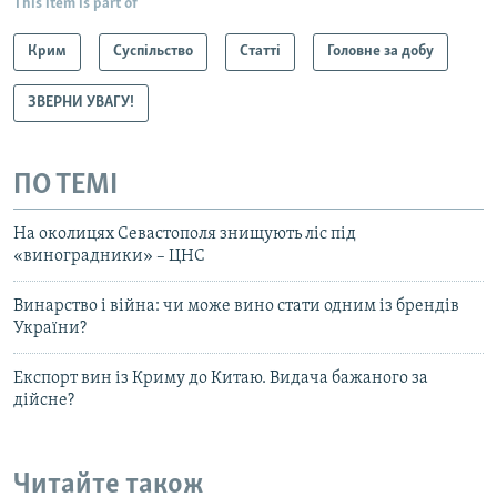
This item is part of
Крим
Суспільство
Статті
Головне за добу
ЗВЕРНИ УВАГУ!
ПО ТЕМІ
На околицях Севастополя знищують ліс під
«виноградники» – ЦНС
Винарство і війна: чи може вино стати одним із брендів
України?
Експорт вин із Криму до Китаю. Видача бажаного за
дійсне?
Читайте також