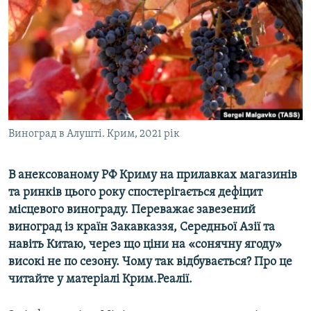
ВІДЕОУРОКИ «ELIFBE»
Русский
СВІДЧЕННЯ ОКУПАЦІЇ
Qırımtatar
УКРАЇНСЬКА ПРОБЛЕМА КРИМУ
ДОЛУЧАЙСЯ!
ІНФОГРАФІКА
Виноград в Алушті. Крим, 2021 рік
Усі сайти RFE/RL
В анексованому РФ Криму на прилавках магазинів
та ринків цього року спостерігається дефіцит
місцевого винограду. Переважає завезений
виноград із країн Закавказзя, Середньої Азії та
навіть Китаю, через що ціни на «сонячну ягоду»
високі не по сезону. Чому так відбувається? Про це
читайте у матеріалі Крим.Реалії.