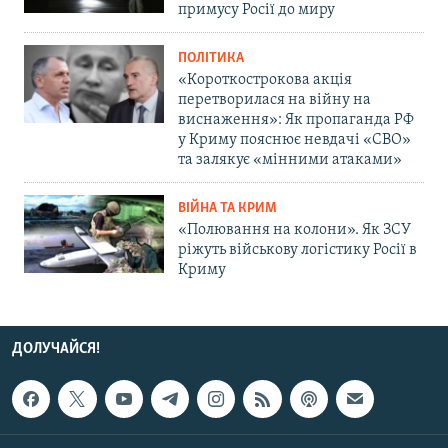
примусу Росії до миру
ПОЛІТИКА
«Короткострокова акція
перетворилася на війну на
виснаження»: Як пропаганда РФ
у Криму пояснює невдачі «СВО»
та залякує «мінними атаками»
ВІЙНА ТА КРИМ
«Полювання на колони». Як ЗСУ
ріжуть військову логістику Росії в
Криму
ДОЛУЧАЙСЯ!