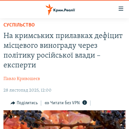
Доступність
посилання
Перейти
СУСПІЛЬСТВО
до
НОВИНИ
На кримських прилавках дефіцит
основного
ВОДА.КРИМ
матеріалу
місцевого винограду через
ВІДЕО ТА ФОТО
Перейти
політику російської влади –
до
ПОЛІТИКА
експерти
основної
БЛОГИ
навігації
Павло Кривошеєв
Перейти
ПОГЛЯД
до
28 листопад 2025, 12:00
ІНТЕРВ'Ю
пошуку
ВСЕ ЗА ДЕНЬ
Поділитись
Читати без VPN
СПЕЦПРОЕКТИ
ЯК ОБІЙТИ БЛОКУВАННЯ
ДЕПОРТАЦІЯ