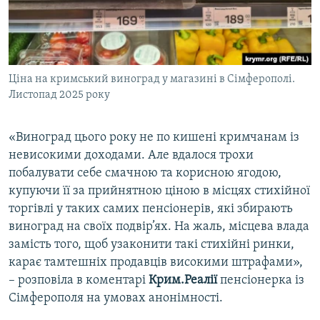
Ціна на кримський виноград у магазині в Сімферополі.
Листопад 2025 року
«Виноград цього року не по кишені кримчанам із
невисокими доходами. Але вдалося трохи
побалувати себе смачною та корисною ягодою,
купуючи її за прийнятною ціною в місцях стихійної
торгівлі у таких самих пенсіонерів, які збирають
виноград на своїх подвір’ях. На жаль, місцева влада
замість того, щоб узаконити такі стихійні ринки,
карає тамтешніх продавців високими штрафами»,
– розповіла в коментарі
Крим.Реалії
пенсіонерка із
Сімферополя на умовах анонімності.