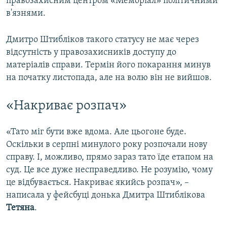
правозахисним центром «Меморіал» політичними
в'язнями.
Дмитро Штибліков такого статусу не має через
відсутність у правозахисників доступу до
матеріалів справи. Термін його покарання минув
на початку листопада, але на волю він не вийшов.
«Накриває розпач»
«Тато міг бути вже вдома. Але цьогоне буде.
Оскільки в серпні минулого року розпочали нову
справу. І, можливо, прямо зараз тато їде етапом на
суд. Це все дуже несправедливо. Не розумію, чому
це відбувається. Накриває якийсь розпач», –
написала у фейсбуці донька Дмитра Штиблікова
Тетяна
.