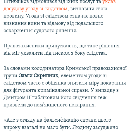
Штибліков відмовився від їхніх послуг та
уклав
досудову угоду зі слідством
, визнавши свою
провину. Угода зі слідством означає повне
визнання вини та відмову від подальшого
оскарження судового рішення.
Правозахисники припускають, що таке рішення
він міг ухвалити під тиском з боку слідства.
За словами координатора Кримської правозахисної
групи
Ольги Скрипник
, елементом угоди зі
слідством часто є обіцянка знизити міру покарання
для фігуранта кримінальної справи. У випадку з
Дмитром Штибліковим його свідчення теж
призвели до пом'якшеного покарання.
«Але з огляду на фальсифікацію справи цього
вироку взагалі не мало бути. Людину засуджено