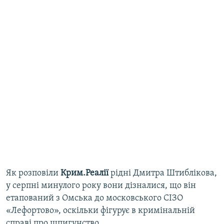
Як розповіли
Крим.Реалії
рідні Дмитра Штиблікова,
у серпні минулого року вони дізналися, що він
етапований з Омська до московського СІЗО
«Лефортово», оскільки фігурує в кримінальній
справі про шпигунство.