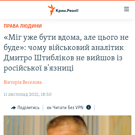
Доступність
посилання
Перейти
ПРАВА ЛЮДИНИ
до
НОВИНИ
«Міг уже бути вдома, але цього не
основного
ВОДА.КРИМ
матеріалу
буде»: чому військовий аналітик
ВІДЕО ТА ФОТО
Перейти
Дмитро Штибліков не вийшов із
до
ПОЛІТИКА
російської в'язниці
основної
БЛОГИ
навігації
Вікторія Веселова
Перейти
ПОГЛЯД
до
11 листопад 2021, 18:50
ІНТЕРВ'Ю
пошуку
ВСЕ ЗА ДЕНЬ
Поділитись
Читати без VPN
СПЕЦПРОЕКТИ
ЯК ОБІЙТИ БЛОКУВАННЯ
ДЕПОРТАЦІЯ