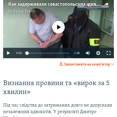
Как задерживали севастопольских «диверсантов» (видео)
by
Крим.Реалії
No media source currently available
0:00
1:48
Завантажити на комп'ютер
Визнання провини та «вирок за 5
хвилин»
Під час слідства до затриманих довго не допускали
незалежних адвокатів. У результаті Дмитро