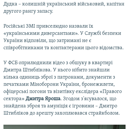
Дудка – колишній український військовий, капітан
другого рангу запасу.
Російські ЗМІ привселюдно назвали їх
«українськими диверсантами». У Службі безпеки
України відповіли, що затримані не є
співробітниками та контактерами цього відомства.
У ФСБ оприлюднили відео з обшуку в квартирі
Дмитра Штиблікова. У нього нібито знайшли
кілька одиниць зброї з патронами, документи з
печатками Міноборони України, бронежилети,
офіцерські погони та візитівку екслідера «Правого
сектора»
Дмитра Яроша
. Згодом з'ясувалося, що
знайдена зброя та амуніція є ігровими – Дмитро
Штибліков до арешту захоплювався страйкболом.