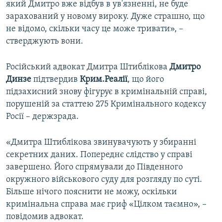
який Дмитро вже відбув в ув'язненні, не буде
зарахований у новому вироку. Дуже страшно, що
не відомо, скільки часу це може тривати», –
стверджують вони.
Російський адвокат Дмитра Штиблікова
Дмитро
Динзе
підтвердив
Крим.Реалії
, що його
підзахисний знову фігурує в кримінальній справі,
порушеній за статтею 275 Кримінального кодексу
Росії – держзрада.
«Дмитра Штиблікова звинувачують у збиранні
секретних даних. Попереднє слідство у справі
завершено. Його спрямували до Південного
окружного військового суду для розгляду по суті.
Більше нічого пояснити не можу, оскільки
кримінальна справа має гриф «Цілком таємно», –
повідомив адвокат.