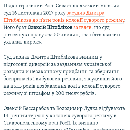
Підконтрольний Росії Севастопольський міський
суд 16 листопада 2017 року
засудив Дмитра
Штиблікова до п'яти років колонії суворого режиму
.
Його брат
Олексій Штибліков
заявляв
, що суд
розглянув справу «за 50 хвилин, і за п'ять хвилин
ухвалив вирок».
Суд визнав Дмитра Штиблікова винним у
підготовці диверсій за завданням української
розвідки й незаконному придбанні та зберіганні
боєприпасів і вибухових речовин, засудивши його
на п'ять років позбавлення волі в колонії суворого
режиму зі штрафом у 200 тисяч рублів.
Олексій Бессарабов та Володимир Дудка відбувають
14-річний термін у колоніях суворого режиму в
Ставропольському краї Росії. Їх визнано