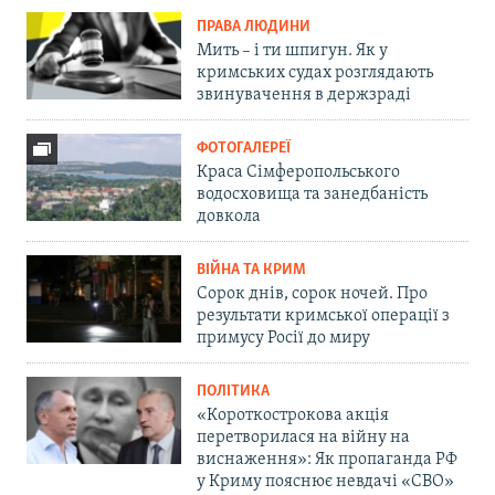
ПРАВА ЛЮДИНИ
Мить – і ти шпигун. Як у
кримських судах розглядають
звинувачення в держзраді
ФОТОГАЛЕРЕЇ
Краса Сімферопольського
водосховища та занедбаність
довкола
ВІЙНА ТА КРИМ
Сорок днів, сорок ночей. Про
результати кримської операції з
примусу Росії до миру
ПОЛІТИКА
«Короткострокова акція
перетворилася на війну на
виснаження»: Як пропаганда РФ
у Криму пояснює невдачі «СВО»