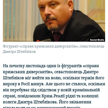
ВІДЕОУРОКИ «ELIFBE»
Русский
СВІДЧЕННЯ ОКУПАЦІЇ
Qırımtatar
УКРАЇНСЬКА ПРОБЛЕМА КРИМУ
ДОЛУЧАЙСЯ!
ІНФОГРАФІКА
Фігурант «справи кримських диверсантів», севастополець
Дмитро Штибліков
Усі сайти RFE/RL
На початку листопада один із фігурантів «справи
кримських диверсантів», севастополець Дмитро
Штибліков міг вийти на волю, оскільки термін його
вироку в Росії минув. Але цього не сталося, оскільки
він перебуває під слідством у новій кримінальній
справі, повідомили Крим.Реалії рідні та колишні
колеги Дмитра Штиблікова. Його звільнення