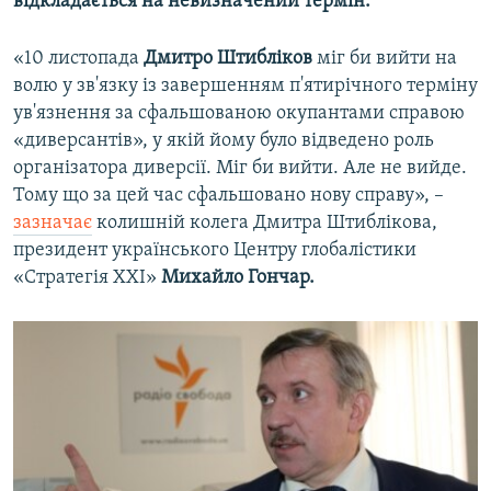
відкладається на невизначений термін.
«10 листопада
Дмитро Штибліков
міг би вийти на
волю у зв'язку із завершенням п'ятирічного терміну
ув'язнення за сфальшованою окупантами справою
«диверсантів», у якій йому було відведено роль
організатора диверсії. Міг би вийти. Але не вийде.
Тому що за цей час сфальшовано нову справу», –
зазначає
колишній колега Дмитра Штиблікова,
президент українського Центру глобалістики
«Стратегія XXI»
Михайло Гончар.