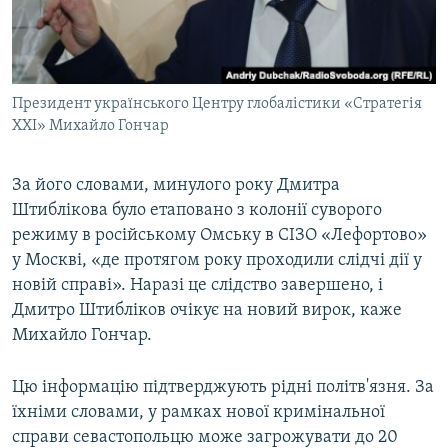
Президент українського Центру глобалістики «Стратегія
XXI» Михайло Гончар
За його словами, минулого року Дмитра
Штиблікова було етаповано з колонії суворого
режиму в російському Омську в СІЗО «Лефортово»
у Москві, «де протягом року проходили слідчі дії у
новій справі». Наразі це слідство завершено, і
Дмитро Штибліков очікує на новий вирок, каже
Михайло Гончар.
Цю інформацію підтверджують рідні політв'язня. За
їхніми словами, у рамках нової кримінальної
справи севастопольцю може загрожувати до 20