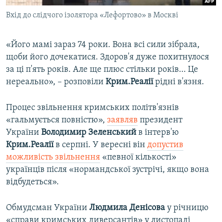
Вхід до слідчого ізолятора «Лефортово» в Москві
«Його мамі зараз 74 роки. Вона всі сили зібрала,
щоби його дочекатися. Здоров'я дуже похитнулося
за ці п'ять років. Але ще плюс стільки років… Це
нереально», – розповіли
Крим.Реалії
рідні в'язня.
Процес звільнення кримських політв'язнів
«гальмується повністю»,
заявляв
президент
України
Володимир Зеленський
в інтерв'ю
Крим.Реалії
в серпні. У вересні він
допустив
можливість звільнення
«певної кількості»
українців після «нормандської зустрічі, якщо вона
відбудеться».
Обмудсман України
Людмила Денісова
у річницю
«справи кримських диверсантів» у листопаді