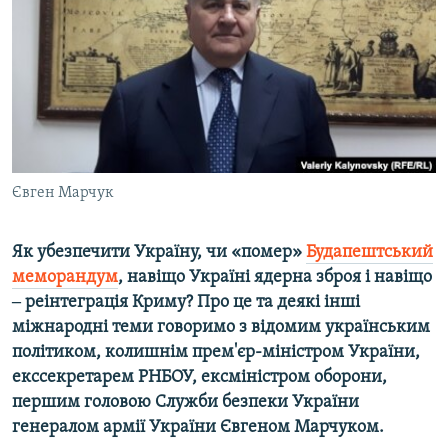
ВІДЕОУРОКИ «ELIFBE»
Русский
СВІДЧЕННЯ ОКУПАЦІЇ
Qırımtatar
УКРАЇНСЬКА ПРОБЛЕМА КРИМУ
ДОЛУЧАЙСЯ!
ІНФОГРАФІКА
Євген Марчук
Усі сайти RFE/RL
Як убезпечити Україну, чи «помер»
Будапештський
меморандум
, навіщо Україні ядерна зброя і навіщо
‒ реінтеграція Криму? Про це та деякі інші
міжнародні теми говоримо з відомим українським
політиком, колишнім прем'єр-міністром України,
екссекретарем РНБОУ, ексміністром оборони,
першим головою Служби безпеки України
генералом армії України Євгеном Марчуком.