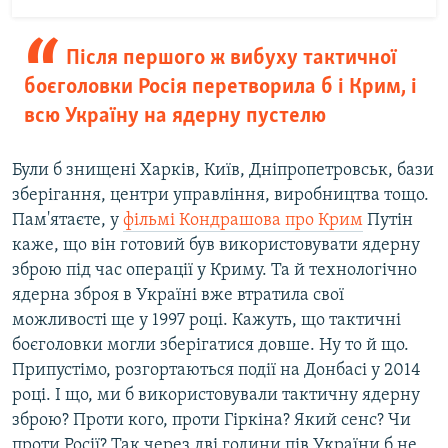
Після першого ж вибуху тактичної
боєголовки Росія перетворила б і Крим, і
всю Україну на ядерну пустелю
Були б знищені Харків, Київ, Дніпропетровськ, бази
зберігання, центри управління, виробництва тощо.
Пам'ятаєте, у
фільмі Кондрашова про Крим
Путін
каже, що він готовий був використовувати ядерну
зброю під час операції у Криму. Та й технологічно
ядерна зброя в Україні вже втратила свої
можливості ще у 1997 році. Кажуть, що тактичні
боєголовки могли зберігатися довше. Ну то й що.
Припустімо, розгортаються події на Донбасі у 2014
році. І що, ми б використовували тактичну ядерну
зброю? Проти кого, проти Гіркіна? Який сенс? Чи
проти Росії? Так через дві години пів України б не