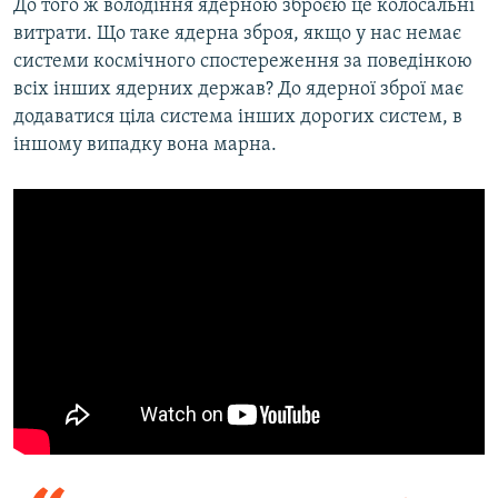
До того ж володіння ядерною зброєю це колосальні
витрати. Що таке ядерна зброя, якщо у нас немає
системи космічного спостереження за поведінкою
всіх інших ядерних держав? До ядерної зброї має
додаватися ціла система інших дорогих систем, в
іншому випадку вона марна.