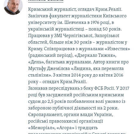
Кримський журналіст, оглядач Крим.Реалії.
Закінчив факультет журналістики Київського
університету ім. Шевченка в 1976 році, в
українській журналістиці – понад 50 років.
Працював у ЗМІ Чернігівської, Запорізької
областей, більше ніж 30 років – журналістом у
Криму. Співпрацював з журналами «Известия»
(радянський період), «Дзеркало Тижня»,
«День», багатьма журналами. Автор книги про
Мустафу Джемілєва «Людина, яка перемогла
сталінізм». З квітня 2014 року до квітня 2016
року – оглядач Крим.Реалії.
Зазнавав переслідувань з боку ФСБ Росії. У 2017
році був засуджений російським кримським
судом до 2,5 років позбавлення волі умовно із
забороною публічної діяльності на 2 роки.
Європарламент, органи влади України,
російські правозахисні організації
«Меморіал», «Агора» і тридцять