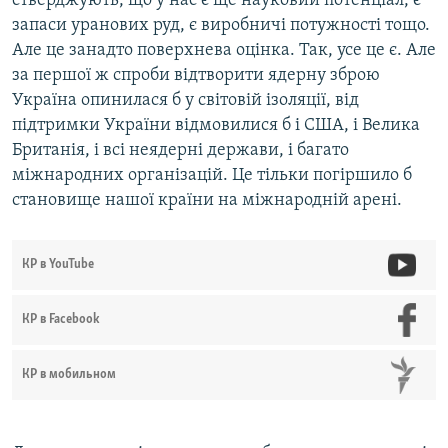
стверджують, що у нас є ще науковий потенціал, є
запаси уранових руд, є виробничі потужності тощо.
Але це занадто поверхнева оцінка. Так, усе це є. Але
за першої ж спроби відтворити ядерну зброю
Україна опинилася б у світовій ізоляції, від
підтримки України відмовилися б і США, і Велика
Британія, і всі неядерні держави, і багато
міжнародних організацій. Це тільки погіршило б
становище нашої країни на міжнародній арені.
КР в YouTube
КР в Facebook
КР в мобильном