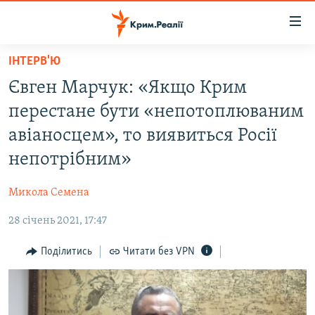
Доступність
посилання
Перейти
ІНТЕРВ'Ю
до
НОВИНИ
Євген Марчук: «Якщо Крим
основного
ВОДА.КРИМ
матеріалу
перестане бути «непотоплюваним
ВІДЕО ТА ФОТО
Перейти
авіаносцем», то виявиться Росії
до
ПОЛІТИКА
непотрібним»
основної
БЛОГИ
навігації
Микола Семена
Перейти
ПОГЛЯД
до
28 січень 2021, 17:47
ІНТЕРВ'Ю
пошуку
ВСЕ ЗА ДЕНЬ
Поділитись
Читати без VPN
СПЕЦПРОЕКТИ
ЯК ОБІЙТИ БЛОКУВАННЯ
ДЕПОРТАЦІЯ