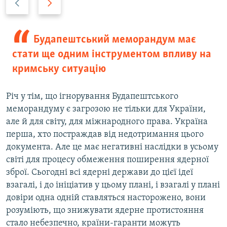
r
e
e
x
v
t
Будапештський меморандум має
i
s
стати ще одним інструментом впливу на
o
l
кримську ситуацію
u
i
s
d
Річ у тім, що ігнорування Будапештського
s
e
меморандуму є загрозою не тільки для України,
l
але й для світу, для міжнародного права. Україна
i
перша, хто постраждав від недотримання цього
d
документа. Але це має негативні наслідки в усьому
e
світі для процесу обмеження поширення ядерної
зброї. Сьогодні всі ядерні держави до цієї ідеї
взагалі, і до ініціатив у цьому плані, і взагалі у плані
довіри одна одній ставляться насторожено, вони
розуміють, що знижувати ядерне протистояння
стало небезпечно, країни-гаранти можуть