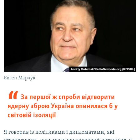
Євген Марчук
За першої ж спроби відтворити
ядерну зброю Україна опинилася б у
світовій ізоляції
Я говорив із політиками і дипломатами, які