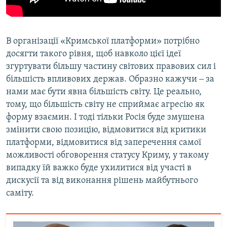
В організації «Кримської платформи» потрібно
досягти такого рівня, щоб навколо цієї ідеї
згуртувати більшу частину світових правових сил і
більшість впливових держав. Образно кажучи ‒ за
нами має бути явна більшість світу. Це реально,
тому, що більшість світу не сприймає агресію як
форму взаємин. І тоді тільки Росія буде змушена
змінити свою позицію, відмовитися від критики
платформи, відмовитися від заперечення самої
можливості обговорення статусу Криму, у такому
випадку їй важко буде ухилитися від участі в
дискусії та від виконання рішень майбутнього
саміту.