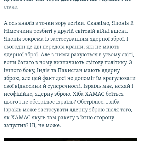
стало.
А ось аналіз з точки зору логіки. Скажімо, Японія й
Німеччина розбиті у другій світовій війні вщент.
Японія зокрема із застосуванням ядерної зброї. І
сьогодні це дві передові країни, які не мають
ядерної зброї. Але з ними рахуються в усьому світі,
вони багато в чому визначають світову політику. З
іншого боку, Індія та Пакистан мають ядерну
зброю, але цей факт досі не допоміг їм врегулювати
свої відносини й суперечності. Ізраїль має, нехай і
неофіційно, ядерну зброю. Хіба ХАМАС боїться
цього і не обстрілює Ізраїль? Обстрілює. І хіба
Ізраїль може застосувати ядерну зброю після того,
як ХАМАС якусь там ракету в їхню сторону
запустив? Ні, не може.