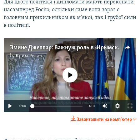
Для цього політики і дипломати мають переконати
насамперед Росію, оскільки саме вона зараз є
головним прихильником як м'якої, так і грубої сили
в політиці.
Эмине Джеппар: Важную роль в «Крымской платформе» должен сыграть Меджлис (видео)
by
Крим.Реалії
No media source currently available
Auto
0:00
4:07
240p
Завантажити на комп'ютер
360p
Auto
240p
360p
480p
480p