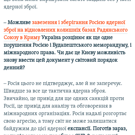
ядерної зброї.
‒ Можливе
завезення і зберігання Росією ядерної
зброї на відновлених колишніх базах Радянського
Союзу в Криму
Україна розцінює як ще одне
порушення Росією і Будапештського меморандуму, і
міжнародного права. Чи дає це Києву можливість
знову ввести цей документ у світовий порядок
денний?
‒ Росія цього не підтверджує, але й не заперечує.
Швидше за все це тактична ядерна зброя.
Звичайно, це привід для ще одних санкцій проти
Росії, це привід для аналізу та обговорення в
міжнародних організаціях. Росія надалі розгортає
свою агресію, а тому світ не може залишатися
байдужим до цієї ядерної
експансії. Поготів зараз,