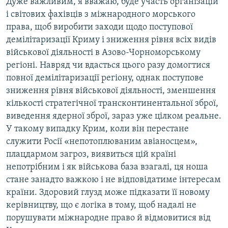
Дуже важливим, я вважаю, буде участь організацій
і світових фахівців з міжнародного морського
720p
720p
1080p
права, щоб виробити заходи щодо поступової
1080p
демілітаризації Криму і зниження рівня всіх видів
військової діяльності в Азово-Чорноморському
регіоні. Навряд чи вдасться цього разу домогтися
повної демілітаризації регіону, однак поступове
зниження рівня військової діяльності, зменшення
кількості стратегічної трансконтинентальної зброї,
виведення ядерної зброї, зараз уже цілком реальне.
У такому випадку Крим, коли він перестане
служити Росії «непотоплюваним авіаносцем»,
плацдармом загроз, виявиться цій країні
непотрібним і як військова база взагалі, ця ноша
стане занадто важкою і не відповідатиме інтересам
країни. Здоровий глузд може підказати її новому
керівництву, що є логіка в тому, щоб надалі не
порушувати міжнародне право й відмовитися від