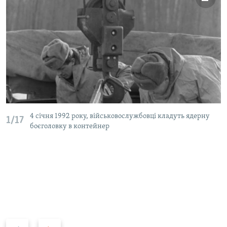
4 січня 1992 року, військовослужбовці кладуть ядерну
1/17
боєголовку в контейнер
P
N