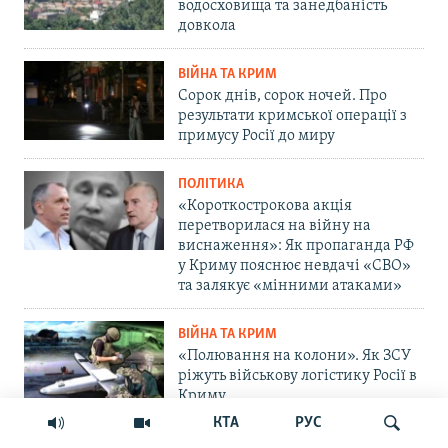
водосховища та занедбаність
довкола
ВІЙНА ТА КРИМ
Сорок днів, сорок ночей. Про
результати кримської операції з
примусу Росії до миру
ПОЛІТИКА
«Короткострокова акція
перетворилася на війну на
виснаження»: Як пропаганда РФ
у Криму пояснює невдачі «СВО»
та залякує «мінними атаками»
ВІЙНА ТА КРИМ
«Полювання на колони». Як ЗСУ
ріжуть військову логістику Росії в
Криму
КТА
РУС