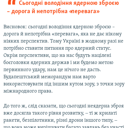
Сьогодні володіння ядерною зброєю
– дорога й непотрібна «перевага»
Висновок: сьогодні володіння ядерною зброєю –
дорога й непотрібна «перевага», яка не дає нікому
ніяких перспектив. Тому Україні в жодному разі не
потрібно ставити питання про ядерний статус.
Окрім перспективи, що на нас будуть націлені
боєголовки ядерних держав і ми будемо метою
первинного удару, нам це нічого не дасть.
Будапештський меморандум нам варто
використовувати під іншим кутом зору, з точки зору
міжнародного права.
До того ж, слід сказати, що сьогодні неядерна зброя
вже досягла такого рівня розвитку, ‒ ті ж крилаті
ракети, безпілотники, різні дрони іншого типу, ‒
що вона може вирішувати багато завдань без участі