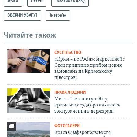
Крим
Статті
Головне за добу
ЗВЕРНИ УВАГУ!
Інтерв'ю
Читайте також
СУСПІЛЬСТВО
«Крим – не Росія»: маркетплейс
Ozon припинив прийом нових
замовлень на Кримському
півострові
ПРАВА ЛЮДИНИ
Мить – і ти шпигун. Як у
кримських судах розглядають
звинувачення в держзраді
ФОТОГАЛЕРЕЇ
Краса Сімферопольського