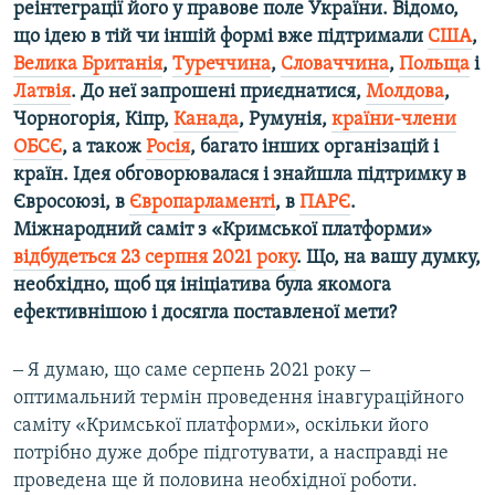
реінтеграції його у правове поле України. Відомо,
що ідею в тій чи іншій формі вже підтримали
США
,
Велика Британія
,
Туреччина
,
Словаччина
,
Польща
і
Латвія
. До неї запрошені приєднатися,
Молдова
,
Чорногорія, Кіпр,
Канада
, Румунія,
країни-члени
ОБСЄ
, а також
Росія
, багато інших організацій і
країн. Ідея обговорювалася і знайшла підтримку в
Євросоюзі, в
Європарламенті
, в
ПАРЄ
.
Міжнародний саміт з «Кримської платформи»
відбудеться 23 серпня 2021 року
. Що, на вашу думку,
необхідно, щоб ця ініціатива була якомога
ефективнішою і досягла поставленої мети?
‒ Я думаю, що саме серпень 2021 року ‒
оптимальний термін проведення інавгураційного
саміту «Кримської платформи», оскільки його
потрібно дуже добре підготувати, а насправді не
проведена ще й половина необхідної роботи.